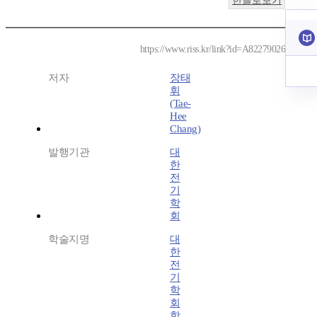
한글로보기
https://www.riss.kr/link?id=A82279026
저자
장태
휘
(Tae-
Hee
Chang)
발행기관
대
한
전
기
학
회
학술지명
대
한
전
기
학
회
학