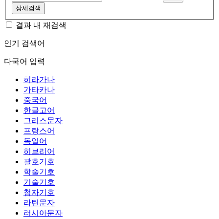
상세검색
결과 내 재검색
인기 검색어
다국어 입력
히라가나
가타카나
중국어
한글고어
그리스문자
프랑스어
독일어
히브리어
괄호기호
학술기호
기술기호
첨자기호
라틴문자
러시아문자