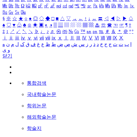
㎒
㎓
㎔
Ω
㏀
㏁
㎊
㎋
㎌
㏖
㏅
㎭
㎮
㎯
㏛
㎩
㎪
㎫
㎬
㏝
㏐
㏓
㏃
㏉
㏜
㏆
§
※
☆
★
○
●
◎
◇
◆
□
■
△
▽
→
←
↑
↓
↔
〓
◁
◀
▷
▶
♤
♠
♡
♥
♧
♣
⊙
◈
▣
◐
◑
▒
▤
▥
▨
▧
▦
▩
♨
☏
☎
☜
☞
¶
†
‡
↕
↗
↙
↖
↘
♭
♩
♪
♬
㉿
㈜
№
㏇
™
㏂
㏘
℡
＃
＆
＊
＠
ª
º
ⅰ
ⅱ
ⅲ
ⅳ
ⅴ
ⅵ
ⅶ
ⅷ
ⅸ
ⅹ
Ⅰ
Ⅱ
Ⅲ
Ⅳ
Ⅴ
Ⅵ
Ⅶ
Ⅷ
Ⅸ
Ⅹ
ا
ب
ت
ث
ج
ح
خ
د
ذ
ر
ز
س
ش
ص
ض
ط
ظ
ع
غ
ف
ق
ک
ل
م
ن
ه
و
ی
닫기
통합검색
국내학술논문
학위논문
해외학술논문
학술지