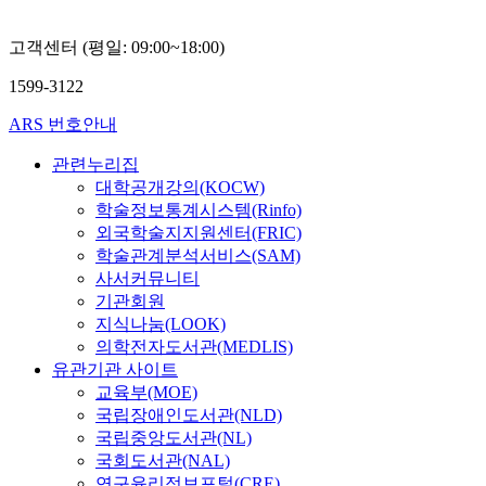
고객센터 (평일: 09:00~18:00)
1599-3122
ARS 번호안내
관련누리집
대학공개강의(KOCW)
학술정보통계시스템(Rinfo)
외국학술지지원센터(FRIC)
학술관계분석서비스(SAM)
사서커뮤니티
기관회원
지식나눔(LOOK)
의학전자도서관(MEDLIS)
유관기관 사이트
교육부(MOE)
국립장애인도서관(NLD)
국립중앙도서관(NL)
국회도서관(NAL)
연구윤리정보포털(CRE)