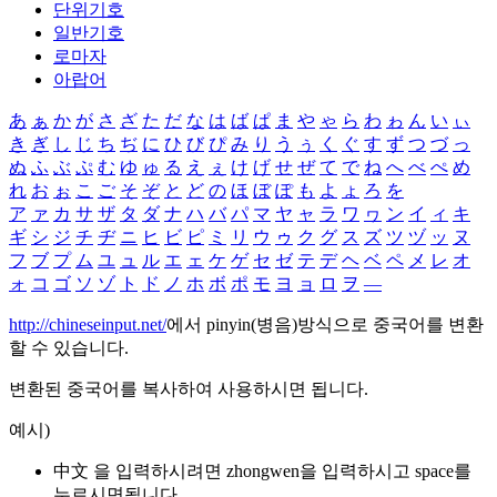
단위기호
일반기호
로마자
아랍어
あ
ぁ
か
が
さ
ざ
た
だ
な
は
ば
ぱ
ま
や
ゃ
ら
わ
ゎ
ん
い
ぃ
き
ぎ
し
じ
ち
ぢ
に
ひ
び
ぴ
み
り
う
ぅ
く
ぐ
す
ず
つ
づ
っ
ぬ
ふ
ぶ
ぷ
む
ゆ
ゅ
る
え
ぇ
け
げ
せ
ぜ
て
で
ね
へ
べ
ぺ
め
れ
お
ぉ
こ
ご
そ
ぞ
と
ど
の
ほ
ぼ
ぽ
も
よ
ょ
ろ
を
ア
ァ
カ
サ
ザ
タ
ダ
ナ
ハ
バ
パ
マ
ヤ
ャ
ラ
ワ
ヮ
ン
イ
ィ
キ
ギ
シ
ジ
チ
ヂ
ニ
ヒ
ビ
ピ
ミ
リ
ウ
ゥ
ク
グ
ス
ズ
ツ
ヅ
ッ
ヌ
フ
ブ
プ
ム
ユ
ュ
ル
エ
ェ
ケ
ゲ
セ
ゼ
テ
デ
ヘ
ベ
ペ
メ
レ
オ
ォ
コ
ゴ
ソ
ゾ
ト
ド
ノ
ホ
ボ
ポ
モ
ヨ
ョ
ロ
ヲ
―
http://chineseinput.net/
에서 pinyin(병음)방식으로 중국어를 변환
할 수 있습니다.
변환된 중국어를 복사하여 사용하시면 됩니다.
예시)
中文 을 입력하시려면
zhongwen
을 입력하시고 space를
누르시면됩니다.