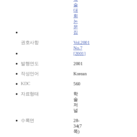
술
대
회
논
문
집
권호사항
Vol.2001
No.7
[2001]
발행연도
2001
작성언어
Korean
KDC
560
자료형태
학
술
저
널
수록면
28-
34(7
쪽)