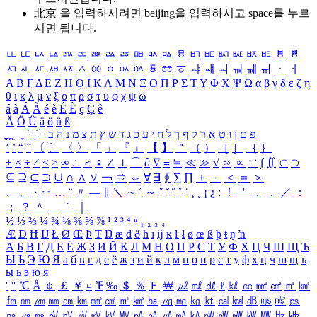
北京 을 입력하시려면
beijing
을 입력하시고 space를 누르
시면 됩니다.
ㅥ
ㅦ
ㅧ
ㅨ
ㅩ
ㅪ
ㅫ
ㅬ
ㅭ
ㅮ
ㅯ
ㅰ
ㅱ
ㅲ
ㅳ
ㅴ
ㅵ
ㅶ
ㅷ
ㅸ
ㅹ
ㅺ
ㅻ
ㅼ
ㅽ
ㅾ
ㅿ
ㆀ
ㆁ
ㆂ
ㆃ
ㆄ
ㆅ
ㆆ
ㆇ
ㆈ
ㆉ
ㆊ
ㆋ
ㆌ
ㆍ
ㆎ
Α
Β
Γ
Δ
Ε
Ζ
Η
Θ
Ι
Κ
Λ
Μ
Ν
Ξ
Ο
Π
Ρ
Σ
Τ
Υ
Φ
Χ
Ψ
Ω
α
β
γ
δ
ε
ζ
η
θ
ι
κ
λ
μ
ν
ξ
ο
π
ρ
σ
τ
υ
φ
χ
ψ
ω
á
à
Á
À
é
è
É
È
ç
Ç
ê
Ä
Ö
Ü
ä
ö
ü
ß
ְ
ֳ
ֲ
ֱ
ָ
ַ
ֵ
ֶ
ִ
ֹ
ּ
ֻ
ׂ
ׁ
ּ
ב
ה
נ
מ
צ
ת
ץ
ש
ד
ג
כ
ע
י
ח
ל
ך
ף
ק
ר
א
ט
ו
ן
ם
פ
‘
’
“
”
〔
〕
〈
〉
「
」
『
』
【
】
＂
（
）
［
］
｛
｝
±
×
÷
≠
≤
≥
∞
∴
♂
♀
∠
⊥
⌒
∂
∇
≡
≒
≪
≫
√
∽
∝
∵
∫
∬
∈
∋
⊆
⊇
⊂
⊃
∪
∩
∧
∨
￢
⇒
⇔
∀
∃
∮
∑
∏
＋
－
＜
＝
＞
、
。
·
‥
…
¨
〃
―
∥
＼
∼
´
～
ˇ
˘
˝
˚
˙
¸
˛
¡
¿
ː
！
＇
，
．
／
：
；
？
＾
＿
｀
｜
½
⅓
⅔
¼
¾
⅛
⅜
⅝
⅞
¹
²
³
⁴
ⁿ
₁
₂
₃
₄
Æ
Ð
Ħ
Ĳ
Ł
Ø
Œ
Þ
Ŧ
Ŋ
æ
đ
ð
ħ
ı
ĳ
ĸ
ŀ
ł
ø
œ
ß
þ
ŧ
ŋ
ŉ
А
Б
В
Г
Д
Е
Ё
Ж
З
И
Й
К
Л
М
Н
О
П
Р
С
Т
У
Ф
Х
Ц
Ч
Ш
Щ
Ъ
Ы
Ь
Э
Ю
Я
а
б
в
г
д
е
ё
ж
з
и
й
к
л
м
н
о
п
р
с
т
у
ф
х
ц
ч
ш
щ
ъ
ы
ь
э
ю
я
′
″
℃
Å
￠
￡
￥
¤
℉
‰
＄
％
Ｆ
￦
㎕
㎖
㎗
ℓ
㎘
㏄
㎣
㎤
㎥
㎦
㎙
㎚
㎛
㎜
㎝
㎞
㎟
㎠
㎡
㎢
㏊
㎍
㎎
㎏
㏏
㎈
㎉
㏈
㎧
㎨
㎰
㎱
㎲
㎳
㎴
㎵
㎶
㎷
㎸
㎹
㎀
㎁
㎂
㎃
㎄
㎺
㎻
㎽
㎾
㎿
㎐
㎑