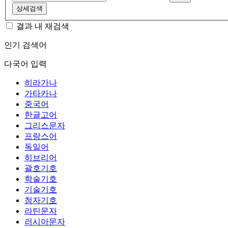
상세검색
결과 내 재검색
인기 검색어
다국어 입력
히라가나
가타카나
중국어
한글고어
그리스문자
프랑스어
독일어
히브리어
괄호기호
학술기호
기술기호
첨자기호
라틴문자
러시아문자