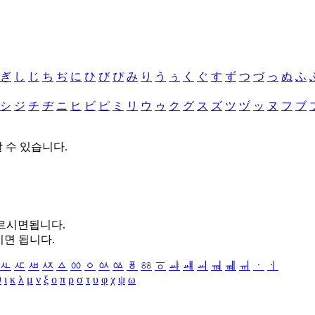
ぎ
し
じ
ち
ぢ
に
ひ
び
ぴ
み
り
う
ぅ
く
ぐ
す
ず
つ
づ
っ
ぬ
ふ
シ
ジ
チ
ヂ
ニ
ヒ
ビ
ピ
ミ
リ
ウ
ゥ
ク
グ
ス
ズ
ツ
ヅ
ッ
ヌ
フ
ブ
할 수 있습니다.
누르시면됩니다.
시면 됩니다.
ㅻ
ㅼ
ㅽ
ㅾ
ㅿ
ㆀ
ㆁ
ㆂ
ㆃ
ㆄ
ㆅ
ㆆ
ㆇ
ㆈ
ㆉ
ㆊ
ㆋ
ㆌ
ㆍ
ㆎ
θ
ι
κ
λ
μ
ν
ξ
ο
π
ρ
σ
τ
υ
φ
χ
ψ
ω