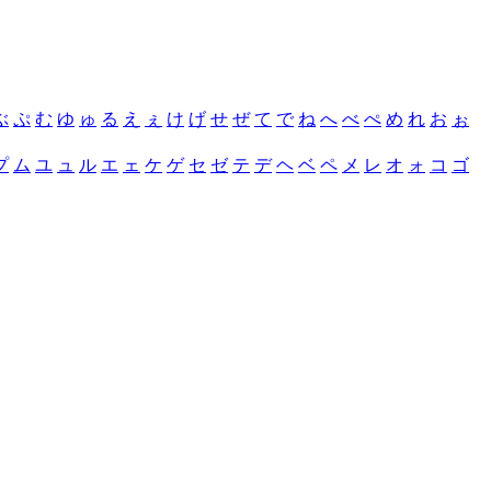
ぶ
ぷ
む
ゆ
ゅ
る
え
ぇ
け
げ
せ
ぜ
て
で
ね
へ
べ
ぺ
め
れ
お
ぉ
プ
ム
ユ
ュ
ル
エ
ェ
ケ
ゲ
セ
ゼ
テ
デ
ヘ
ベ
ペ
メ
レ
オ
ォ
コ
ゴ