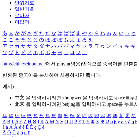
단위기호
일반기호
로마자
아랍어
あ
ぁ
か
が
さ
ざ
た
だ
な
は
ば
ぱ
ま
や
ゃ
ら
わ
ゎ
ん
い
ぃ
き
こ
ご
そ
ぞ
と
ど
の
ほ
ぼ
ぽ
も
よ
ょ
ろ
を
ア
ァ
カ
サ
ザ
タ
ダ
ナ
ハ
バ
パ
マ
ヤ
ャ
ラ
ワ
ヮ
ン
イ
ィ
キ
ギ
ソ
ゾ
ト
ド
ノ
ホ
ボ
ポ
モ
ヨ
ョ
ロ
ヲ
―
http://chineseinput.net/
에서 pinyin(병음)방식으로 중국어를 변환
변환된 중국어를 복사하여 사용하시면 됩니다.
예시)
中文 을 입력하시려면
zhongwen
을 입력하시고 space를
北京 을 입력하시려면
beijing
을 입력하시고 space를 누르
ㅥ
ㅦ
ㅧ
ㅨ
ㅩ
ㅪ
ㅫ
ㅬ
ㅭ
ㅮ
ㅯ
ㅰ
ㅱ
ㅲ
ㅳ
ㅴ
ㅵ
ㅶ
ㅷ
ㅸ
ㅹ
ㅺ
Α
Β
Γ
Δ
Ε
Ζ
Η
Θ
Ι
Κ
Λ
Μ
Ν
Ξ
Ο
Π
Ρ
Σ
Τ
Υ
Φ
Χ
Ψ
Ω
α
β
γ
δ
ε
ζ
η
á
à
Á
À
é
è
É
È
ç
Ç
ê
Ä
Ö
Ü
ä
ö
ü
ß