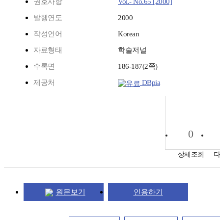
권호사항
Vol.- No.65 [2000]
발행연도
2000
작성언어
Korean
자료형태
학술저널
수록면
186-187(2쪽)
제공처
DBpia
0
상세조회
원문보기
인용하기