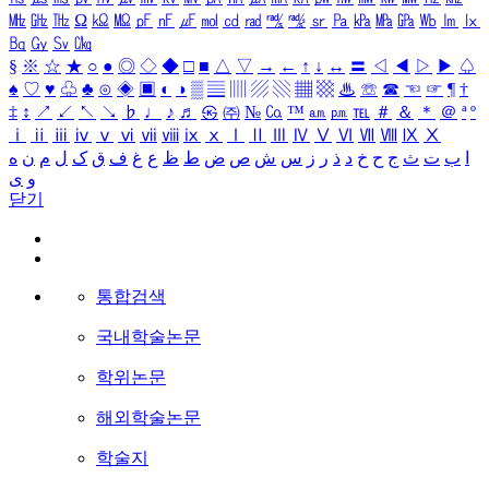
㎒
㎓
㎔
Ω
㏀
㏁
㎊
㎋
㎌
㏖
㏅
㎭
㎮
㎯
㏛
㎩
㎪
㎫
㎬
㏝
㏐
㏓
㏃
㏉
㏜
㏆
§
※
☆
★
○
●
◎
◇
◆
□
■
△
▽
→
←
↑
↓
↔
〓
◁
◀
▷
▶
♤
♠
♡
♥
♧
♣
⊙
◈
▣
◐
◑
▒
▤
▥
▨
▧
▦
▩
♨
☏
☎
☜
☞
¶
†
‡
↕
↗
↙
↖
↘
♭
♩
♪
♬
㉿
㈜
№
㏇
™
㏂
㏘
℡
＃
＆
＊
＠
ª
º
ⅰ
ⅱ
ⅲ
ⅳ
ⅴ
ⅵ
ⅶ
ⅷ
ⅸ
ⅹ
Ⅰ
Ⅱ
Ⅲ
Ⅳ
Ⅴ
Ⅵ
Ⅶ
Ⅷ
Ⅸ
Ⅹ
ا
ب
ت
ث
ج
ح
خ
د
ذ
ر
ز
س
ش
ص
ض
ط
ظ
ع
غ
ف
ق
ک
ل
م
ن
ه
و
ی
닫기
통합검색
국내학술논문
학위논문
해외학술논문
학술지