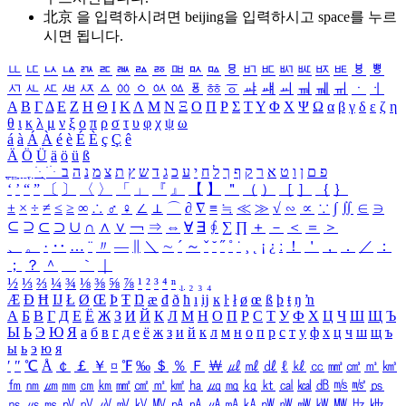
北京 을 입력하시려면
beijing
을 입력하시고 space를 누르
시면 됩니다.
ㅥ
ㅦ
ㅧ
ㅨ
ㅩ
ㅪ
ㅫ
ㅬ
ㅭ
ㅮ
ㅯ
ㅰ
ㅱ
ㅲ
ㅳ
ㅴ
ㅵ
ㅶ
ㅷ
ㅸ
ㅹ
ㅺ
ㅻ
ㅼ
ㅽ
ㅾ
ㅿ
ㆀ
ㆁ
ㆂ
ㆃ
ㆄ
ㆅ
ㆆ
ㆇ
ㆈ
ㆉ
ㆊ
ㆋ
ㆌ
ㆍ
ㆎ
Α
Β
Γ
Δ
Ε
Ζ
Η
Θ
Ι
Κ
Λ
Μ
Ν
Ξ
Ο
Π
Ρ
Σ
Τ
Υ
Φ
Χ
Ψ
Ω
α
β
γ
δ
ε
ζ
η
θ
ι
κ
λ
μ
ν
ξ
ο
π
ρ
σ
τ
υ
φ
χ
ψ
ω
á
à
Á
À
é
è
É
È
ç
Ç
ê
Ä
Ö
Ü
ä
ö
ü
ß
ְ
ֳ
ֲ
ֱ
ָ
ַ
ֵ
ֶ
ִ
ֹ
ּ
ֻ
ׂ
ׁ
ּ
ב
ה
נ
מ
צ
ת
ץ
ש
ד
ג
כ
ע
י
ח
ל
ך
ף
ק
ר
א
ט
ו
ן
ם
פ
‘
’
“
”
〔
〕
〈
〉
「
」
『
』
【
】
＂
（
）
［
］
｛
｝
±
×
÷
≠
≤
≥
∞
∴
♂
♀
∠
⊥
⌒
∂
∇
≡
≒
≪
≫
√
∽
∝
∵
∫
∬
∈
∋
⊆
⊇
⊂
⊃
∪
∩
∧
∨
￢
⇒
⇔
∀
∃
∮
∑
∏
＋
－
＜
＝
＞
、
。
·
‥
…
¨
〃
―
∥
＼
∼
´
～
ˇ
˘
˝
˚
˙
¸
˛
¡
¿
ː
！
＇
，
．
／
：
；
？
＾
＿
｀
｜
½
⅓
⅔
¼
¾
⅛
⅜
⅝
⅞
¹
²
³
⁴
ⁿ
₁
₂
₃
₄
Æ
Ð
Ħ
Ĳ
Ł
Ø
Œ
Þ
Ŧ
Ŋ
æ
đ
ð
ħ
ı
ĳ
ĸ
ŀ
ł
ø
œ
ß
þ
ŧ
ŋ
ŉ
А
Б
В
Г
Д
Е
Ё
Ж
З
И
Й
К
Л
М
Н
О
П
Р
С
Т
У
Ф
Х
Ц
Ч
Ш
Щ
Ъ
Ы
Ь
Э
Ю
Я
а
б
в
г
д
е
ё
ж
з
и
й
к
л
м
н
о
п
р
с
т
у
ф
х
ц
ч
ш
щ
ъ
ы
ь
э
ю
я
′
″
℃
Å
￠
￡
￥
¤
℉
‰
＄
％
Ｆ
￦
㎕
㎖
㎗
ℓ
㎘
㏄
㎣
㎤
㎥
㎦
㎙
㎚
㎛
㎜
㎝
㎞
㎟
㎠
㎡
㎢
㏊
㎍
㎎
㎏
㏏
㎈
㎉
㏈
㎧
㎨
㎰
㎱
㎲
㎳
㎴
㎵
㎶
㎷
㎸
㎹
㎀
㎁
㎂
㎃
㎄
㎺
㎻
㎽
㎾
㎿
㎐
㎑