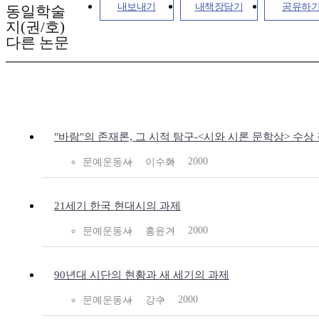
내보내기
내책장담기
공유하
동일학술
지(권/호)
다른 논문
"바람"의 존재론, 그 시적 탐구-<시와 시론 문학상> 수
2000
문예운동사
이수화
21세기 한국 현대시의 과제
2000
문예운동사
홍윤기
90년대 시단의 현황과 새 세기의 과제
2000
문예운동사
강수