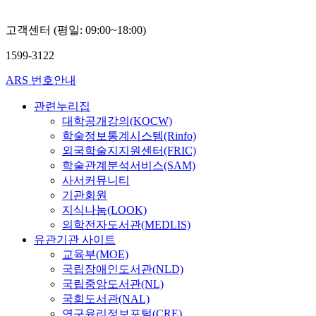
고객센터 (평일: 09:00~18:00)
1599-3122
ARS 번호안내
관련누리집
대학공개강의(KOCW)
학술정보통계시스템(Rinfo)
외국학술지지원센터(FRIC)
학술관계분석서비스(SAM)
사서커뮤니티
기관회원
지식나눔(LOOK)
의학전자도서관(MEDLIS)
유관기관 사이트
교육부(MOE)
국립장애인도서관(NLD)
국립중앙도서관(NL)
국회도서관(NAL)
연구윤리정보포털(CRE)