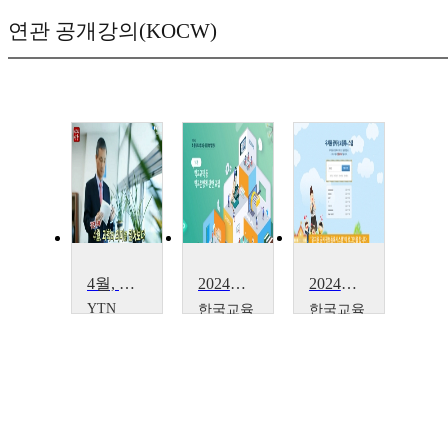
연관 공개강의(KOCW)
4월, 과학의 의미를 짚어보다
2024년 초·중등 정보공시 수시 및 정시1차(4월) 시스템 입력방법
2024년 정시 1차 및 수시 유치원 정보공시 시스템 입력방법
YTN
한국교육
한국교육
SCIENCE
학술정보
학술정보
YTN
원
원
SCIENCE
이윤
김한
수
진