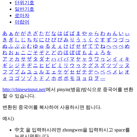
단위기호
일반기호
로마자
아랍어
あ
ぁ
か
が
さ
ざ
た
だ
な
は
ば
ぱ
ま
や
ゃ
ら
わ
ゎ
ん
い
ぃ
き
ぎ
し
じ
ち
ぢ
に
ひ
び
ぴ
み
り
う
ぅ
く
ぐ
す
ず
つ
づ
っ
ぬ
ふ
ぶ
ぷ
む
ゆ
ゅ
る
え
ぇ
け
げ
せ
ぜ
て
で
ね
へ
べ
ぺ
め
れ
お
ぉ
こ
ご
そ
ぞ
と
ど
の
ほ
ぼ
ぽ
も
よ
ょ
ろ
を
ア
ァ
カ
サ
ザ
タ
ダ
ナ
ハ
バ
パ
マ
ヤ
ャ
ラ
ワ
ヮ
ン
イ
ィ
キ
ギ
シ
ジ
チ
ヂ
ニ
ヒ
ビ
ピ
ミ
リ
ウ
ゥ
ク
グ
ス
ズ
ツ
ヅ
ッ
ヌ
フ
ブ
プ
ム
ユ
ュ
ル
エ
ェ
ケ
ゲ
セ
ゼ
テ
デ
ヘ
ベ
ペ
メ
レ
オ
ォ
コ
ゴ
ソ
ゾ
ト
ド
ノ
ホ
ボ
ポ
モ
ヨ
ョ
ロ
ヲ
―
http://chineseinput.net/
에서 pinyin(병음)방식으로 중국어를 변환
할 수 있습니다.
변환된 중국어를 복사하여 사용하시면 됩니다.
예시)
中文 을 입력하시려면
zhongwen
을 입력하시고 space를
누르시면됩니다.