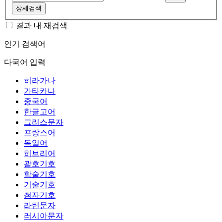
상세검색
결과 내 재검색
인기 검색어
다국어 입력
히라가나
가타카나
중국어
한글고어
그리스문자
프랑스어
독일어
히브리어
괄호기호
학술기호
기술기호
첨자기호
라틴문자
러시아문자