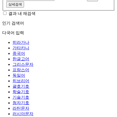
상세검색
결과 내 재검색
인기 검색어
다국어 입력
히라가나
가타카나
중국어
한글고어
그리스문자
프랑스어
독일어
히브리어
괄호기호
학술기호
기술기호
첨자기호
라틴문자
러시아문자