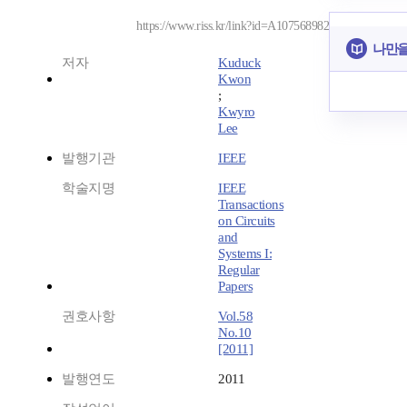
https://www.riss.kr/link?id=A107568982
나만을
저자
Kuduck
Kwon
;
Kwyro
Lee
발행기관
IEEE
학술지명
IEEE
Transactions
on Circuits
and
Systems I:
Regular
Papers
권호사항
Vol.58
No.10
[2011]
발행연도
2011