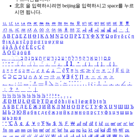
北京 을 입력하시려면
beijing
을 입력하시고 space를 누르
시면 됩니다.
ㅥ
ㅦ
ㅧ
ㅨ
ㅩ
ㅪ
ㅫ
ㅬ
ㅭ
ㅮ
ㅯ
ㅰ
ㅱ
ㅲ
ㅳ
ㅴ
ㅵ
ㅶ
ㅷ
ㅸ
ㅹ
ㅺ
ㅻ
ㅼ
ㅽ
ㅾ
ㅿ
ㆀ
ㆁ
ㆂ
ㆃ
ㆄ
ㆅ
ㆆ
ㆇ
ㆈ
ㆉ
ㆊ
ㆋ
ㆌ
ㆍ
ㆎ
Α
Β
Γ
Δ
Ε
Ζ
Η
Θ
Ι
Κ
Λ
Μ
Ν
Ξ
Ο
Π
Ρ
Σ
Τ
Υ
Φ
Χ
Ψ
Ω
α
β
γ
δ
ε
ζ
η
θ
ι
κ
λ
μ
ν
ξ
ο
π
ρ
σ
τ
υ
φ
χ
ψ
ω
á
à
Á
À
é
è
É
È
ç
Ç
ê
Ä
Ö
Ü
ä
ö
ü
ß
ְ
ֳ
ֲ
ֱ
ָ
ַ
ֵ
ֶ
ִ
ֹ
ּ
ֻ
ׂ
ׁ
ּ
ב
ה
נ
מ
צ
ת
ץ
ש
ד
ג
כ
ע
י
ח
ל
ך
ף
ק
ר
א
ט
ו
ן
ם
פ
‘
’
“
”
〔
〕
〈
〉
「
」
『
』
【
】
＂
（
）
［
］
｛
｝
±
×
÷
≠
≤
≥
∞
∴
♂
♀
∠
⊥
⌒
∂
∇
≡
≒
≪
≫
√
∽
∝
∵
∫
∬
∈
∋
⊆
⊇
⊂
⊃
∪
∩
∧
∨
￢
⇒
⇔
∀
∃
∮
∑
∏
＋
－
＜
＝
＞
、
。
·
‥
…
¨
〃
―
∥
＼
∼
´
～
ˇ
˘
˝
˚
˙
¸
˛
¡
¿
ː
！
＇
，
．
／
：
；
？
＾
＿
｀
｜
½
⅓
⅔
¼
¾
⅛
⅜
⅝
⅞
¹
²
³
⁴
ⁿ
₁
₂
₃
₄
Æ
Ð
Ħ
Ĳ
Ł
Ø
Œ
Þ
Ŧ
Ŋ
æ
đ
ð
ħ
ı
ĳ
ĸ
ŀ
ł
ø
œ
ß
þ
ŧ
ŋ
ŉ
А
Б
В
Г
Д
Е
Ё
Ж
З
И
Й
К
Л
М
Н
О
П
Р
С
Т
У
Ф
Х
Ц
Ч
Ш
Щ
Ъ
Ы
Ь
Э
Ю
Я
а
б
в
г
д
е
ё
ж
з
и
й
к
л
м
н
о
п
р
с
т
у
ф
х
ц
ч
ш
щ
ъ
ы
ь
э
ю
я
′
″
℃
Å
￠
￡
￥
¤
℉
‰
＄
％
Ｆ
￦
㎕
㎖
㎗
ℓ
㎘
㏄
㎣
㎤
㎥
㎦
㎙
㎚
㎛
㎜
㎝
㎞
㎟
㎠
㎡
㎢
㏊
㎍
㎎
㎏
㏏
㎈
㎉
㏈
㎧
㎨
㎰
㎱
㎲
㎳
㎴
㎵
㎶
㎷
㎸
㎹
㎀
㎁
㎂
㎃
㎄
㎺
㎻
㎽
㎾
㎿
㎐
㎑