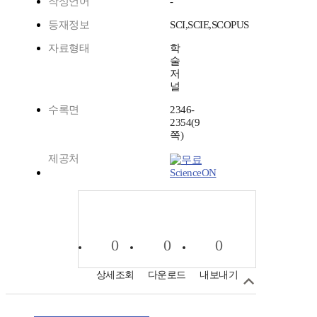
작성언어
-
등재정보
SCI,SCIE,SCOPUS
자료형태
학
술
저
널
수록면
2346-
2354(9
쪽)
제공처
ScienceON
0
0
0
상세조회
다운로드
내보내기