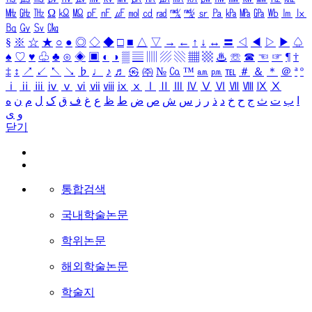
㎒
㎓
㎔
Ω
㏀
㏁
㎊
㎋
㎌
㏖
㏅
㎭
㎮
㎯
㏛
㎩
㎪
㎫
㎬
㏝
㏐
㏓
㏃
㏉
㏜
㏆
§
※
☆
★
○
●
◎
◇
◆
□
■
△
▽
→
←
↑
↓
↔
〓
◁
◀
▷
▶
♤
♠
♡
♥
♧
♣
⊙
◈
▣
◐
◑
▒
▤
▥
▨
▧
▦
▩
♨
☏
☎
☜
☞
¶
†
‡
↕
↗
↙
↖
↘
♭
♩
♪
♬
㉿
㈜
№
㏇
™
㏂
㏘
℡
＃
＆
＊
＠
ª
º
ⅰ
ⅱ
ⅲ
ⅳ
ⅴ
ⅵ
ⅶ
ⅷ
ⅸ
ⅹ
Ⅰ
Ⅱ
Ⅲ
Ⅳ
Ⅴ
Ⅵ
Ⅶ
Ⅷ
Ⅸ
Ⅹ
ا
ب
ت
ث
ج
ح
خ
د
ذ
ر
ز
س
ش
ص
ض
ط
ظ
ع
غ
ف
ق
ک
ل
م
ن
ه
و
ی
닫기
통합검색
국내학술논문
학위논문
해외학술논문
학술지