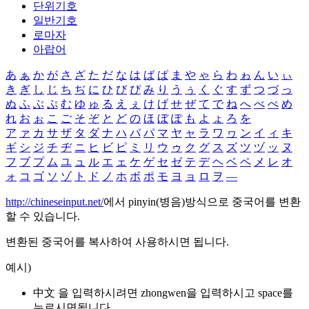
단위기호
일반기호
로마자
아랍어
あ
ぁ
か
が
さ
ざ
た
だ
な
は
ば
ぱ
ま
や
ゃ
ら
わ
ゎ
ん
い
ぃ
き
ぎ
し
じ
ち
ぢ
に
ひ
び
ぴ
み
り
う
ぅ
く
ぐ
す
ず
つ
づ
っ
ぬ
ふ
ぶ
ぷ
む
ゆ
ゅ
る
え
ぇ
け
げ
せ
ぜ
て
で
ね
へ
べ
ぺ
め
れ
お
ぉ
こ
ご
そ
ぞ
と
ど
の
ほ
ぼ
ぽ
も
よ
ょ
ろ
を
ア
ァ
カ
サ
ザ
タ
ダ
ナ
ハ
バ
パ
マ
ヤ
ャ
ラ
ワ
ヮ
ン
イ
ィ
キ
ギ
シ
ジ
チ
ヂ
ニ
ヒ
ビ
ピ
ミ
リ
ウ
ゥ
ク
グ
ス
ズ
ツ
ヅ
ッ
ヌ
フ
ブ
プ
ム
ユ
ュ
ル
エ
ェ
ケ
ゲ
セ
ゼ
テ
デ
ヘ
ベ
ペ
メ
レ
オ
ォ
コ
ゴ
ソ
ゾ
ト
ド
ノ
ホ
ボ
ポ
モ
ヨ
ョ
ロ
ヲ
―
http://chineseinput.net/
에서 pinyin(병음)방식으로 중국어를 변환
할 수 있습니다.
변환된 중국어를 복사하여 사용하시면 됩니다.
예시)
中文 을 입력하시려면
zhongwen
을 입력하시고 space를
누르시면됩니다.