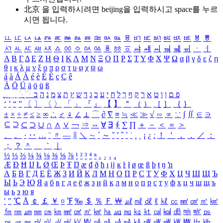
北京 을 입력하시려면
beijing
을 입력하시고 space를 누르
시면 됩니다.
ㅥ
ㅦ
ㅧ
ㅨ
ㅩ
ㅪ
ㅫ
ㅬ
ㅭ
ㅮ
ㅯ
ㅰ
ㅱ
ㅲ
ㅳ
ㅴ
ㅵ
ㅶ
ㅷ
ㅸ
ㅹ
ㅺ
ㅻ
ㅼ
ㅽ
ㅾ
ㅿ
ㆀ
ㆁ
ㆂ
ㆃ
ㆄ
ㆅ
ㆆ
ㆇ
ㆈ
ㆉ
ㆊ
ㆋ
ㆌ
ㆍ
ㆎ
Α
Β
Γ
Δ
Ε
Ζ
Η
Θ
Ι
Κ
Λ
Μ
Ν
Ξ
Ο
Π
Ρ
Σ
Τ
Υ
Φ
Χ
Ψ
Ω
α
β
γ
δ
ε
ζ
η
θ
ι
κ
λ
μ
ν
ξ
ο
π
ρ
σ
τ
υ
φ
χ
ψ
ω
á
à
Á
À
é
è
É
È
ç
Ç
ê
Ä
Ö
Ü
ä
ö
ü
ß
ְ
ֳ
ֲ
ֱ
ָ
ַ
ֵ
ֶ
ִ
ֹ
ּ
ֻ
ׂ
ׁ
ּ
ב
ה
נ
מ
צ
ת
ץ
ש
ד
ג
כ
ע
י
ח
ל
ך
ף
ק
ר
א
ט
ו
ן
ם
פ
‘
’
“
”
〔
〕
〈
〉
「
」
『
』
【
】
＂
（
）
［
］
｛
｝
±
×
÷
≠
≤
≥
∞
∴
♂
♀
∠
⊥
⌒
∂
∇
≡
≒
≪
≫
√
∽
∝
∵
∫
∬
∈
∋
⊆
⊇
⊂
⊃
∪
∩
∧
∨
￢
⇒
⇔
∀
∃
∮
∑
∏
＋
－
＜
＝
＞
、
。
·
‥
…
¨
〃
―
∥
＼
∼
´
～
ˇ
˘
˝
˚
˙
¸
˛
¡
¿
ː
！
＇
，
．
／
：
；
？
＾
＿
｀
｜
½
⅓
⅔
¼
¾
⅛
⅜
⅝
⅞
¹
²
³
⁴
ⁿ
₁
₂
₃
₄
Æ
Ð
Ħ
Ĳ
Ł
Ø
Œ
Þ
Ŧ
Ŋ
æ
đ
ð
ħ
ı
ĳ
ĸ
ŀ
ł
ø
œ
ß
þ
ŧ
ŋ
ŉ
А
Б
В
Г
Д
Е
Ё
Ж
З
И
Й
К
Л
М
Н
О
П
Р
С
Т
У
Ф
Х
Ц
Ч
Ш
Щ
Ъ
Ы
Ь
Э
Ю
Я
а
б
в
г
д
е
ё
ж
з
и
й
к
л
м
н
о
п
р
с
т
у
ф
х
ц
ч
ш
щ
ъ
ы
ь
э
ю
я
′
″
℃
Å
￠
￡
￥
¤
℉
‰
＄
％
Ｆ
￦
㎕
㎖
㎗
ℓ
㎘
㏄
㎣
㎤
㎥
㎦
㎙
㎚
㎛
㎜
㎝
㎞
㎟
㎠
㎡
㎢
㏊
㎍
㎎
㎏
㏏
㎈
㎉
㏈
㎧
㎨
㎰
㎱
㎲
㎳
㎴
㎵
㎶
㎷
㎸
㎹
㎀
㎁
㎂
㎃
㎄
㎺
㎻
㎽
㎾
㎿
㎐
㎑