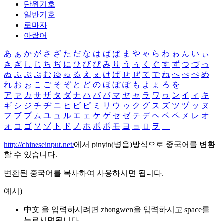
단위기호
일반기호
로마자
아랍어
あ
ぁ
か
が
さ
ざ
た
だ
な
は
ば
ぱ
ま
や
ゃ
ら
わ
ゎ
ん
い
ぃ
き
ぎ
し
じ
ち
ぢ
に
ひ
び
ぴ
み
り
う
ぅ
く
ぐ
す
ず
つ
づ
っ
ぬ
ふ
ぶ
ぷ
む
ゆ
ゅ
る
え
ぇ
け
げ
せ
ぜ
て
で
ね
へ
べ
ぺ
め
れ
お
ぉ
こ
ご
そ
ぞ
と
ど
の
ほ
ぼ
ぽ
も
よ
ょ
ろ
を
ア
ァ
カ
サ
ザ
タ
ダ
ナ
ハ
バ
パ
マ
ヤ
ャ
ラ
ワ
ヮ
ン
イ
ィ
キ
ギ
シ
ジ
チ
ヂ
ニ
ヒ
ビ
ピ
ミ
リ
ウ
ゥ
ク
グ
ス
ズ
ツ
ヅ
ッ
ヌ
フ
ブ
プ
ム
ユ
ュ
ル
エ
ェ
ケ
ゲ
セ
ゼ
テ
デ
ヘ
ベ
ペ
メ
レ
オ
ォ
コ
ゴ
ソ
ゾ
ト
ド
ノ
ホ
ボ
ポ
モ
ヨ
ョ
ロ
ヲ
―
http://chineseinput.net/
에서 pinyin(병음)방식으로 중국어를 변환
할 수 있습니다.
변환된 중국어를 복사하여 사용하시면 됩니다.
예시)
中文 을 입력하시려면
zhongwen
을 입력하시고 space를
누르시면됩니다.