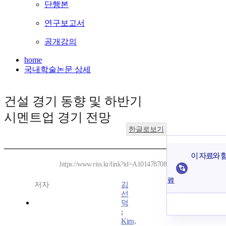
단행본
연구보고서
공개강의
home
국내학술논문 상세
건설 경기 동향 및 하반기
시멘트업 경기 전망
한글로보기
이 자료와 함
https://www.riss.kr/link?id=A101478708
료
저자
김
선
덕
;
Kim,