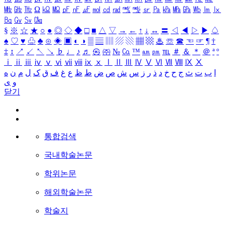
㎒
㎓
㎔
Ω
㏀
㏁
㎊
㎋
㎌
㏖
㏅
㎭
㎮
㎯
㏛
㎩
㎪
㎫
㎬
㏝
㏐
㏓
㏃
㏉
㏜
㏆
§
※
☆
★
○
●
◎
◇
◆
□
■
△
▽
→
←
↑
↓
↔
〓
◁
◀
▷
▶
♤
♠
♡
♥
♧
♣
⊙
◈
▣
◐
◑
▒
▤
▥
▨
▧
▦
▩
♨
☏
☎
☜
☞
¶
†
‡
↕
↗
↙
↖
↘
♭
♩
♪
♬
㉿
㈜
№
㏇
™
㏂
㏘
℡
＃
＆
＊
＠
ª
º
ⅰ
ⅱ
ⅲ
ⅳ
ⅴ
ⅵ
ⅶ
ⅷ
ⅸ
ⅹ
Ⅰ
Ⅱ
Ⅲ
Ⅳ
Ⅴ
Ⅵ
Ⅶ
Ⅷ
Ⅸ
Ⅹ
ا
ب
ت
ث
ج
ح
خ
د
ذ
ر
ز
س
ش
ص
ض
ط
ظ
ع
غ
ف
ق
ک
ل
م
ن
ه
و
ی
닫기
통합검색
국내학술논문
학위논문
해외학술논문
학술지