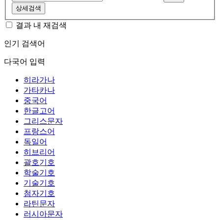
상세검색
결과 내 재검색
인기 검색어
다국어 입력
히라가나
가타카나
중국어
한글고어
그리스문자
프랑스어
독일어
히브리어
괄호기호
학술기호
기술기호
첨자기호
라틴문자
러시아문자