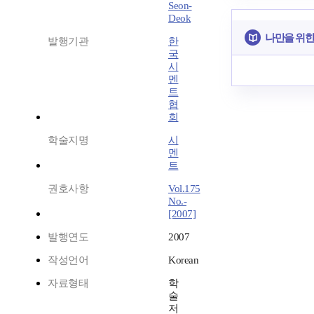
Seon-
Deok
나만을 위한
발행기관
한
국
시
멘
트
협
회
학술지명
시
멘
트
권호사항
Vol.175
No.-
[2007]
발행연도
2007
작성언어
Korean
자료형태
학
술
저