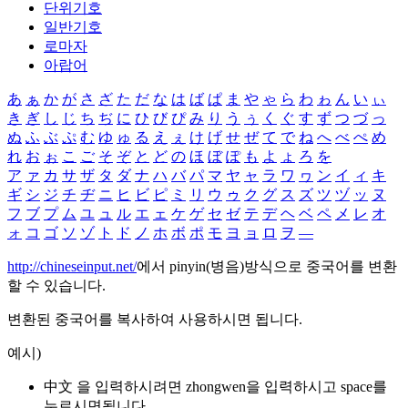
단위기호
일반기호
로마자
아랍어
あ
ぁ
か
が
さ
ざ
た
だ
な
は
ば
ぱ
ま
や
ゃ
ら
わ
ゎ
ん
い
ぃ
き
ぎ
し
じ
ち
ぢ
に
ひ
び
ぴ
み
り
う
ぅ
く
ぐ
す
ず
つ
づ
っ
ぬ
ふ
ぶ
ぷ
む
ゆ
ゅ
る
え
ぇ
け
げ
せ
ぜ
て
で
ね
へ
べ
ぺ
め
れ
お
ぉ
こ
ご
そ
ぞ
と
ど
の
ほ
ぼ
ぽ
も
よ
ょ
ろ
を
ア
ァ
カ
サ
ザ
タ
ダ
ナ
ハ
バ
パ
マ
ヤ
ャ
ラ
ワ
ヮ
ン
イ
ィ
キ
ギ
シ
ジ
チ
ヂ
ニ
ヒ
ビ
ピ
ミ
リ
ウ
ゥ
ク
グ
ス
ズ
ツ
ヅ
ッ
ヌ
フ
ブ
プ
ム
ユ
ュ
ル
エ
ェ
ケ
ゲ
セ
ゼ
テ
デ
ヘ
ベ
ペ
メ
レ
オ
ォ
コ
ゴ
ソ
ゾ
ト
ド
ノ
ホ
ボ
ポ
モ
ヨ
ョ
ロ
ヲ
―
http://chineseinput.net/
에서 pinyin(병음)방식으로 중국어를 변환
할 수 있습니다.
변환된 중국어를 복사하여 사용하시면 됩니다.
예시)
中文 을 입력하시려면
zhongwen
을 입력하시고 space를
누르시면됩니다.