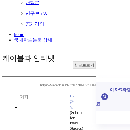
단행본
연구보고서
공개강의
home
국내학술논문 상세
케이블과 인터넷
한글로보기
https://www.riss.kr/link?id=A349084
이 자료와 함
저자
박
광
료
일
(School
for
Field
Studies)