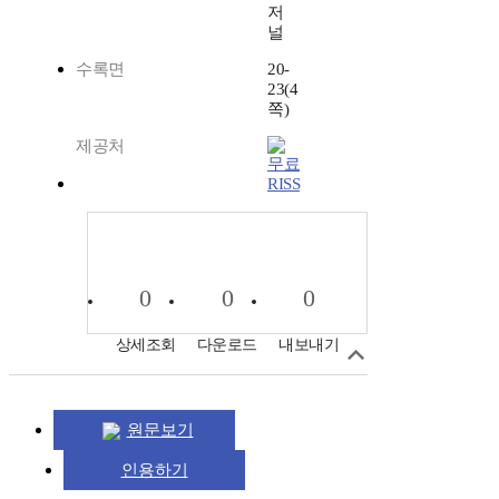
저
널
수록면
20-
23(4
쪽)
제공처
RISS
0
0
0
상세조회
다운로드
내보내기
원문보기
인용하기