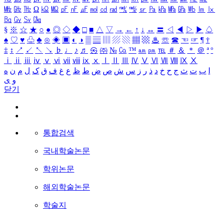
㎒
㎓
㎔
Ω
㏀
㏁
㎊
㎋
㎌
㏖
㏅
㎭
㎮
㎯
㏛
㎩
㎪
㎫
㎬
㏝
㏐
㏓
㏃
㏉
㏜
㏆
§
※
☆
★
○
●
◎
◇
◆
□
■
△
▽
→
←
↑
↓
↔
〓
◁
◀
▷
▶
♤
♠
♡
♥
♧
♣
⊙
◈
▣
◐
◑
▒
▤
▥
▨
▧
▦
▩
♨
☏
☎
☜
☞
¶
†
‡
↕
↗
↙
↖
↘
♭
♩
♪
♬
㉿
㈜
№
㏇
™
㏂
㏘
℡
＃
＆
＊
＠
ª
º
ⅰ
ⅱ
ⅲ
ⅳ
ⅴ
ⅵ
ⅶ
ⅷ
ⅸ
ⅹ
Ⅰ
Ⅱ
Ⅲ
Ⅳ
Ⅴ
Ⅵ
Ⅶ
Ⅷ
Ⅸ
Ⅹ
ا
ب
ت
ث
ج
ح
خ
د
ذ
ر
ز
س
ش
ص
ض
ط
ظ
ع
غ
ف
ق
ک
ل
م
ن
ه
و
ی
닫기
통합검색
국내학술논문
학위논문
해외학술논문
학술지