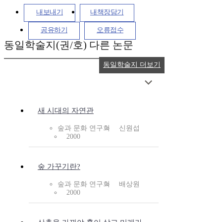
내보내기
내책장담기
공유하기
오류접수
동일학술지(권/호) 다른 논문
동일학술지 더보기
새 시대의 자연관
숲과 문화 연구회
신원섭
2000
숲 가꾸기란?
숲과 문화 연구회
배상원
2000