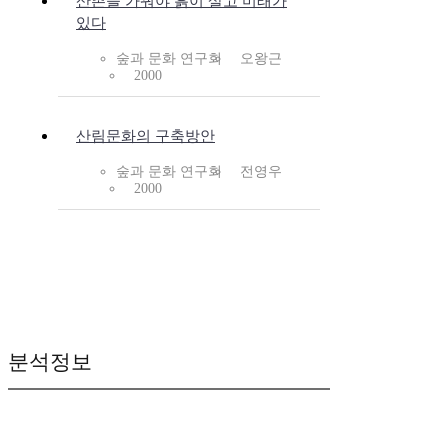
산촌을 가꿔야 흙이 살고 미래가
있다
숲과 문화 연구회
오왕근
2000
산림문화의 구축방안
숲과 문화 연구회
전영우
2000
분석정보