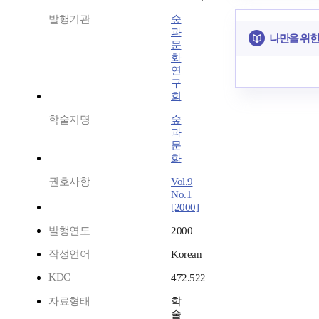
발행기관
숲
과
나만을 위한
문
화
연
구
회
학술지명
숲
과
문
화
권호사항
Vol.9
No.1
[2000]
발행연도
2000
작성언어
Korean
KDC
472.522
자료형태
학
술