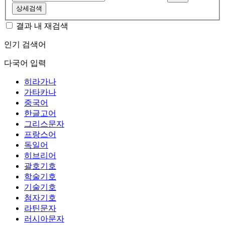
상세검색
결과 내 재검색
인기 검색어
다국어 입력
히라가나
가타카나
중국어
한글고어
그리스문자
프랑스어
독일어
히브리어
괄호기호
학술기호
기술기호
첨자기호
라틴문자
러시아문자