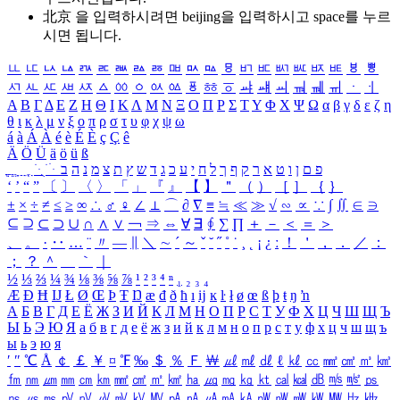
北京 을 입력하시려면
beijing
을 입력하시고 space를 누르
시면 됩니다.
ㅥ
ㅦ
ㅧ
ㅨ
ㅩ
ㅪ
ㅫ
ㅬ
ㅭ
ㅮ
ㅯ
ㅰ
ㅱ
ㅲ
ㅳ
ㅴ
ㅵ
ㅶ
ㅷ
ㅸ
ㅹ
ㅺ
ㅻ
ㅼ
ㅽ
ㅾ
ㅿ
ㆀ
ㆁ
ㆂ
ㆃ
ㆄ
ㆅ
ㆆ
ㆇ
ㆈ
ㆉ
ㆊ
ㆋ
ㆌ
ㆍ
ㆎ
Α
Β
Γ
Δ
Ε
Ζ
Η
Θ
Ι
Κ
Λ
Μ
Ν
Ξ
Ο
Π
Ρ
Σ
Τ
Υ
Φ
Χ
Ψ
Ω
α
β
γ
δ
ε
ζ
η
θ
ι
κ
λ
μ
ν
ξ
ο
π
ρ
σ
τ
υ
φ
χ
ψ
ω
á
à
Á
À
é
è
É
È
ç
Ç
ê
Ä
Ö
Ü
ä
ö
ü
ß
ְ
ֳ
ֲ
ֱ
ָ
ַ
ֵ
ֶ
ִ
ֹ
ּ
ֻ
ׂ
ׁ
ּ
ב
ה
נ
מ
צ
ת
ץ
ש
ד
ג
כ
ע
י
ח
ל
ך
ף
ק
ר
א
ט
ו
ן
ם
פ
‘
’
“
”
〔
〕
〈
〉
「
」
『
』
【
】
＂
（
）
［
］
｛
｝
±
×
÷
≠
≤
≥
∞
∴
♂
♀
∠
⊥
⌒
∂
∇
≡
≒
≪
≫
√
∽
∝
∵
∫
∬
∈
∋
⊆
⊇
⊂
⊃
∪
∩
∧
∨
￢
⇒
⇔
∀
∃
∮
∑
∏
＋
－
＜
＝
＞
、
。
·
‥
…
¨
〃
―
∥
＼
∼
´
～
ˇ
˘
˝
˚
˙
¸
˛
¡
¿
ː
！
＇
，
．
／
：
；
？
＾
＿
｀
｜
½
⅓
⅔
¼
¾
⅛
⅜
⅝
⅞
¹
²
³
⁴
ⁿ
₁
₂
₃
₄
Æ
Ð
Ħ
Ĳ
Ł
Ø
Œ
Þ
Ŧ
Ŋ
æ
đ
ð
ħ
ı
ĳ
ĸ
ŀ
ł
ø
œ
ß
þ
ŧ
ŋ
ŉ
А
Б
В
Г
Д
Е
Ё
Ж
З
И
Й
К
Л
М
Н
О
П
Р
С
Т
У
Ф
Х
Ц
Ч
Ш
Щ
Ъ
Ы
Ь
Э
Ю
Я
а
б
в
г
д
е
ё
ж
з
и
й
к
л
м
н
о
п
р
с
т
у
ф
х
ц
ч
ш
щ
ъ
ы
ь
э
ю
я
′
″
℃
Å
￠
￡
￥
¤
℉
‰
＄
％
Ｆ
￦
㎕
㎖
㎗
ℓ
㎘
㏄
㎣
㎤
㎥
㎦
㎙
㎚
㎛
㎜
㎝
㎞
㎟
㎠
㎡
㎢
㏊
㎍
㎎
㎏
㏏
㎈
㎉
㏈
㎧
㎨
㎰
㎱
㎲
㎳
㎴
㎵
㎶
㎷
㎸
㎹
㎀
㎁
㎂
㎃
㎄
㎺
㎻
㎽
㎾
㎿
㎐
㎑