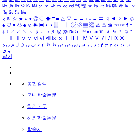
㎒
㎓
㎔
Ω
㏀
㏁
㎊
㎋
㎌
㏖
㏅
㎭
㎮
㎯
㏛
㎩
㎪
㎫
㎬
㏝
㏐
㏓
㏃
㏉
㏜
㏆
§
※
☆
★
○
●
◎
◇
◆
□
■
△
▽
→
←
↑
↓
↔
〓
◁
◀
▷
▶
♤
♠
♡
♥
♧
♣
⊙
◈
▣
◐
◑
▒
▤
▥
▨
▧
▦
▩
♨
☏
☎
☜
☞
¶
†
‡
↕
↗
↙
↖
↘
♭
♩
♪
♬
㉿
㈜
№
㏇
™
㏂
㏘
℡
＃
＆
＊
＠
ª
º
ⅰ
ⅱ
ⅲ
ⅳ
ⅴ
ⅵ
ⅶ
ⅷ
ⅸ
ⅹ
Ⅰ
Ⅱ
Ⅲ
Ⅳ
Ⅴ
Ⅵ
Ⅶ
Ⅷ
Ⅸ
Ⅹ
ا
ب
ت
ث
ج
ح
خ
د
ذ
ر
ز
س
ش
ص
ض
ط
ظ
ع
غ
ف
ق
ک
ل
م
ن
ه
و
ی
닫기
통합검색
국내학술논문
학위논문
해외학술논문
학술지