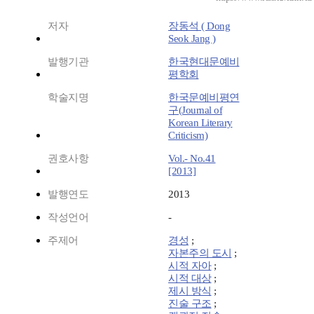
저자
장동석 ( Dong
Seok Jang )
발행기관
한국현대문예비
평학회
학술지명
한국문예비평연
구(Journal of
Korean Literary
Criticism)
권호사항
Vol.- No.41
[2013]
발행연도
2013
작성언어
-
주제어
경성
;
자본주의 도시
;
시적 자아
;
시적 대상
;
제시 방식
;
진술 구조
;