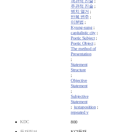
객관적 진술
;
주관적 진술
;
병치 열거
;
반복 변주
;
이분법
;
Kyung-sung
;
capitalistic city
;
Poetic Subject
;
Poetic Object
;
The method of
Presentation
;
Statement
Structure
;
Objective
Statement
;
Subjective
Statement
;
juxtaposition
;
repeated v
KDC
800
등재정보
KCI등재