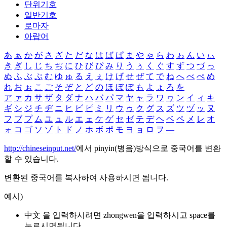
단위기호
일반기호
로마자
아랍어
あ
ぁ
か
が
さ
ざ
た
だ
な
は
ば
ぱ
ま
や
ゃ
ら
わ
ゎ
ん
い
ぃ
き
ぎ
し
じ
ち
ぢ
に
ひ
び
ぴ
み
り
う
ぅ
く
ぐ
す
ず
つ
づ
っ
ぬ
ふ
ぶ
ぷ
む
ゆ
ゅ
る
え
ぇ
け
げ
せ
ぜ
て
で
ね
へ
べ
ぺ
め
れ
お
ぉ
こ
ご
そ
ぞ
と
ど
の
ほ
ぼ
ぽ
も
よ
ょ
ろ
を
ア
ァ
カ
サ
ザ
タ
ダ
ナ
ハ
バ
パ
マ
ヤ
ャ
ラ
ワ
ヮ
ン
イ
ィ
キ
ギ
シ
ジ
チ
ヂ
ニ
ヒ
ビ
ピ
ミ
リ
ウ
ゥ
ク
グ
ス
ズ
ツ
ヅ
ッ
ヌ
フ
ブ
プ
ム
ユ
ュ
ル
エ
ェ
ケ
ゲ
セ
ゼ
テ
デ
ヘ
ベ
ペ
メ
レ
オ
ォ
コ
ゴ
ソ
ゾ
ト
ド
ノ
ホ
ボ
ポ
モ
ヨ
ョ
ロ
ヲ
―
http://chineseinput.net/
에서 pinyin(병음)방식으로 중국어를 변환
할 수 있습니다.
변환된 중국어를 복사하여 사용하시면 됩니다.
예시)
中文 을 입력하시려면
zhongwen
을 입력하시고 space를
누르시면됩니다.