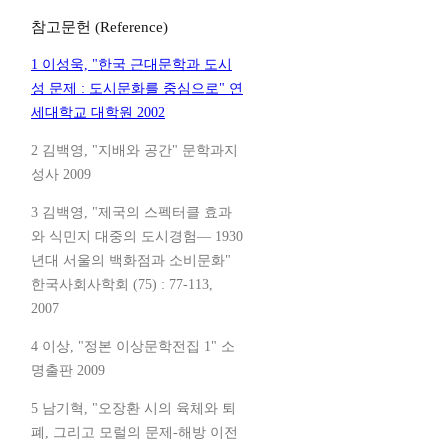
참고문헌 (Reference)
1 이성욱, "한국 근대문학과 도시
성 문제 : 도시문화를 중심으로" 연
세대학교 대학원 2002
2 김백영, "지배와 공간" 문학과지
성사 2009
3 김백영, "제국의 스펙터클 효과
와 식민지 대중의 도시경험― 1930
년대 서울의 백화점과 소비문화"
한국사회사학회 (75) : 77-113,
2007
4 이상, "정본 이상문학전집 1" 소
명출판 2009
5 남기혁, "오장환 시의 육체와 퇴
폐, 그리고 모럴의 문제-해방 이전