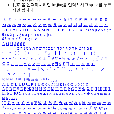
北京 을 입력하시려면
beijing
을 입력하시고 space를 누르
시면 됩니다.
ㅥ
ㅦ
ㅧ
ㅨ
ㅩ
ㅪ
ㅫ
ㅬ
ㅭ
ㅮ
ㅯ
ㅰ
ㅱ
ㅲ
ㅳ
ㅴ
ㅵ
ㅶ
ㅷ
ㅸ
ㅹ
ㅺ
ㅻ
ㅼ
ㅽ
ㅾ
ㅿ
ㆀ
ㆁ
ㆂ
ㆃ
ㆄ
ㆅ
ㆆ
ㆇ
ㆈ
ㆉ
ㆊ
ㆋ
ㆌ
ㆍ
ㆎ
Α
Β
Γ
Δ
Ε
Ζ
Η
Θ
Ι
Κ
Λ
Μ
Ν
Ξ
Ο
Π
Ρ
Σ
Τ
Υ
Φ
Χ
Ψ
Ω
α
β
γ
δ
ε
ζ
η
θ
ι
κ
λ
μ
ν
ξ
ο
π
ρ
σ
τ
υ
φ
χ
ψ
ω
á
à
Á
À
é
è
É
È
ç
Ç
ê
Ä
Ö
Ü
ä
ö
ü
ß
ְ
ֳ
ֲ
ֱ
ָ
ַ
ֵ
ֶ
ִ
ֹ
ּ
ֻ
ׂ
ׁ
ּ
ב
ה
נ
מ
צ
ת
ץ
ש
ד
ג
כ
ע
י
ח
ל
ך
ף
ק
ר
א
ט
ו
ן
ם
פ
‘
’
“
”
〔
〕
〈
〉
「
」
『
』
【
】
＂
（
）
［
］
｛
｝
±
×
÷
≠
≤
≥
∞
∴
♂
♀
∠
⊥
⌒
∂
∇
≡
≒
≪
≫
√
∽
∝
∵
∫
∬
∈
∋
⊆
⊇
⊂
⊃
∪
∩
∧
∨
￢
⇒
⇔
∀
∃
∮
∑
∏
＋
－
＜
＝
＞
、
。
·
‥
…
¨
〃
―
∥
＼
∼
´
～
ˇ
˘
˝
˚
˙
¸
˛
¡
¿
ː
！
＇
，
．
／
：
；
？
＾
＿
｀
｜
½
⅓
⅔
¼
¾
⅛
⅜
⅝
⅞
¹
²
³
⁴
ⁿ
₁
₂
₃
₄
Æ
Ð
Ħ
Ĳ
Ł
Ø
Œ
Þ
Ŧ
Ŋ
æ
đ
ð
ħ
ı
ĳ
ĸ
ŀ
ł
ø
œ
ß
þ
ŧ
ŋ
ŉ
А
Б
В
Г
Д
Е
Ё
Ж
З
И
Й
К
Л
М
Н
О
П
Р
С
Т
У
Ф
Х
Ц
Ч
Ш
Щ
Ъ
Ы
Ь
Э
Ю
Я
а
б
в
г
д
е
ё
ж
з
и
й
к
л
м
н
о
п
р
с
т
у
ф
х
ц
ч
ш
щ
ъ
ы
ь
э
ю
я
′
″
℃
Å
￠
￡
￥
¤
℉
‰
＄
％
Ｆ
￦
㎕
㎖
㎗
ℓ
㎘
㏄
㎣
㎤
㎥
㎦
㎙
㎚
㎛
㎜
㎝
㎞
㎟
㎠
㎡
㎢
㏊
㎍
㎎
㎏
㏏
㎈
㎉
㏈
㎧
㎨
㎰
㎱
㎲
㎳
㎴
㎵
㎶
㎷
㎸
㎹
㎀
㎁
㎂
㎃
㎄
㎺
㎻
㎽
㎾
㎿
㎐
㎑