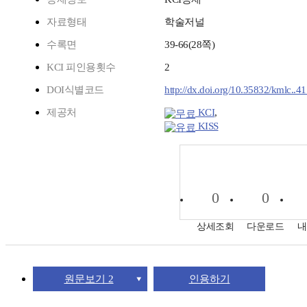
자료형태
학술저널
수록면
39-66(28쪽)
KCI 피인용횟수
2
DOI식별코드
http://dx.doi.org/10.35832/kmlc..4
제공처
KCI
,
KISS
0
0
상세조회
다운로드
내
원문보기 2
인용하기