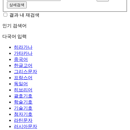
상세검색
결과 내 재검색
인기 검색어
다국어 입력
히라가나
가타카나
중국어
한글고어
그리스문자
프랑스어
독일어
히브리어
괄호기호
학술기호
기술기호
첨자기호
라틴문자
러시아문자