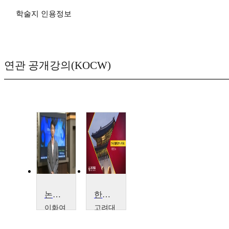
학술지 인용정보
연관 공개강의(KOCW)
논리학 개론
한국 근대문학과 역사적 기억
이화여
고려대
자대학
학교
교
강은