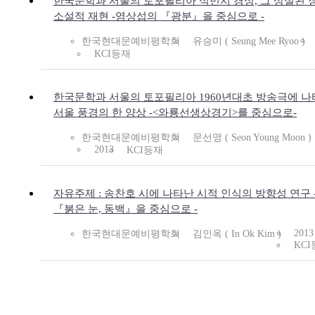
한국문학과 서울의 토포필리아 식민지 경성, 그 상실된 
소설적 재현 -염상섭의 『광분』을 중심으로 -
한국현대문예비평학회
유승미 ( Seung Mee Ryoo )
KCI등재
한국문학과 서울의 토포필리아 1960년대초 방송극에 
서울 풍경의 한 양상 -<와룡선생상경기>를 중심으로-
한국현대문예비평학회
문선영 ( Seon Young Moon )
2013
KCI등재
자유주제 : 송찬호 시에 나타난 시적 인식의 방향성 연구 
『붉은 눈, 동백』을 중심으로 -
2013
한국현대문예비평학회
김인옥 ( In Ok Kim )
KC