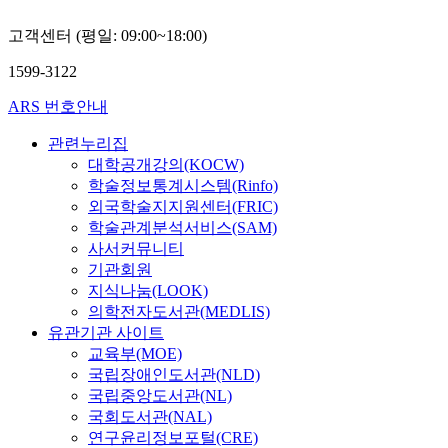
고객센터 (평일: 09:00~18:00)
1599-3122
ARS 번호안내
관련누리집
대학공개강의(KOCW)
학술정보통계시스템(Rinfo)
외국학술지지원센터(FRIC)
학술관계분석서비스(SAM)
사서커뮤니티
기관회원
지식나눔(LOOK)
의학전자도서관(MEDLIS)
유관기관 사이트
교육부(MOE)
국립장애인도서관(NLD)
국립중앙도서관(NL)
국회도서관(NAL)
연구윤리정보포털(CRE)