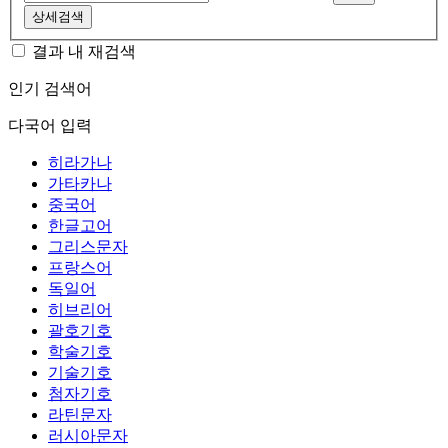
상세검색
결과 내 재검색
인기 검색어
다국어 입력
히라가나
가타카나
중국어
한글고어
그리스문자
프랑스어
독일어
히브리어
괄호기호
학술기호
기술기호
첨자기호
라틴문자
러시아문자