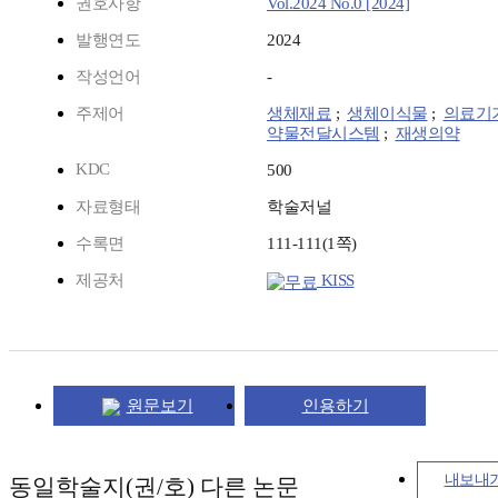
권호사항
Vol.2024 No.0 [2024]
발행연도
2024
작성언어
-
주제어
생체재료
;
생체이식물
;
의료기
약물전달시스템
;
재생의약
KDC
500
자료형태
학술저널
수록면
111-111(1쪽)
제공처
KISS
원문보기
인용하기
내보내
동일학술지(권/호) 다른 논문