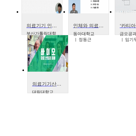
의료기기 인허가와 사후관리
인체와 의료기기
부산가톨릭대학
동아대학교
금오공
교
정동근
임기
노시철
의료기기산업의이해
대림대학교
윤용현