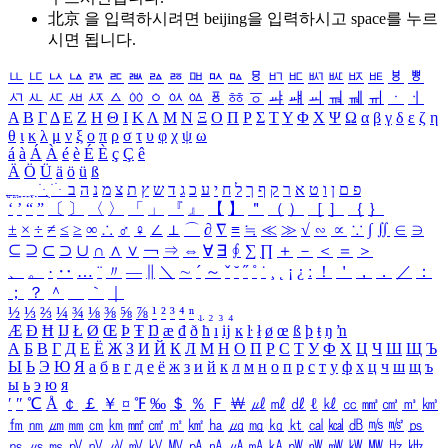
北京 을 입력하시려면
beijing
을 입력하시고 space를 누르
시면 됩니다.
ㅥ
ㅦ
ㅧ
ㅨ
ㅩ
ㅪ
ㅫ
ㅬ
ㅭ
ㅮ
ㅯ
ㅰ
ㅱ
ㅲ
ㅳ
ㅴ
ㅵ
ㅶ
ㅷ
ㅸ
ㅹ
ㅺ
ㅻ
ㅼ
ㅽ
ㅾ
ㅿ
ㆀ
ㆁ
ㆂ
ㆃ
ㆄ
ㆅ
ㆆ
ㆇ
ㆈ
ㆉ
ㆊ
ㆋ
ㆌ
ㆍ
ㆎ
Α
Β
Γ
Δ
Ε
Ζ
Η
Θ
Ι
Κ
Λ
Μ
Ν
Ξ
Ο
Π
Ρ
Σ
Τ
Υ
Φ
Χ
Ψ
Ω
α
β
γ
δ
ε
ζ
η
θ
ι
κ
λ
μ
ν
ξ
ο
π
ρ
σ
τ
υ
φ
χ
ψ
ω
á
à
Á
À
é
è
É
È
ç
Ç
ê
Ä
Ö
Ü
ä
ö
ü
ß
ְ
ֳ
ֲ
ֱ
ָ
ַ
ֵ
ֶ
ִ
ֹ
ּ
ֻ
ׂ
ׁ
ּ
ב
ה
נ
מ
צ
ת
ץ
ש
ד
ג
כ
ע
י
ח
ל
ך
ף
ק
ר
א
ט
ו
ן
ם
פ
‘
’
“
”
〔
〕
〈
〉
「
」
『
』
【
】
＂
（
）
［
］
｛
｝
±
×
÷
≠
≤
≥
∞
∴
♂
♀
∠
⊥
⌒
∂
∇
≡
≒
≪
≫
√
∽
∝
∵
∫
∬
∈
∋
⊆
⊇
⊂
⊃
∪
∩
∧
∨
￢
⇒
⇔
∀
∃
∮
∑
∏
＋
－
＜
＝
＞
、
。
·
‥
…
¨
〃
―
∥
＼
∼
´
～
ˇ
˘
˝
˚
˙
¸
˛
¡
¿
ː
！
＇
，
．
／
：
；
？
＾
＿
｀
｜
½
⅓
⅔
¼
¾
⅛
⅜
⅝
⅞
¹
²
³
⁴
ⁿ
₁
₂
₃
₄
Æ
Ð
Ħ
Ĳ
Ł
Ø
Œ
Þ
Ŧ
Ŋ
æ
đ
ð
ħ
ı
ĳ
ĸ
ŀ
ł
ø
œ
ß
þ
ŧ
ŋ
ŉ
А
Б
В
Г
Д
Е
Ё
Ж
З
И
Й
К
Л
М
Н
О
П
Р
С
Т
У
Ф
Х
Ц
Ч
Ш
Щ
Ъ
Ы
Ь
Э
Ю
Я
а
б
в
г
д
е
ё
ж
з
и
й
к
л
м
н
о
п
р
с
т
у
ф
х
ц
ч
ш
щ
ъ
ы
ь
э
ю
я
′
″
℃
Å
￠
￡
￥
¤
℉
‰
＄
％
Ｆ
￦
㎕
㎖
㎗
ℓ
㎘
㏄
㎣
㎤
㎥
㎦
㎙
㎚
㎛
㎜
㎝
㎞
㎟
㎠
㎡
㎢
㏊
㎍
㎎
㎏
㏏
㎈
㎉
㏈
㎧
㎨
㎰
㎱
㎲
㎳
㎴
㎵
㎶
㎷
㎸
㎹
㎀
㎁
㎂
㎃
㎄
㎺
㎻
㎽
㎾
㎿
㎐
㎑