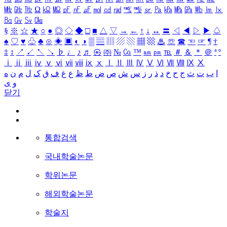
㎒
㎓
㎔
Ω
㏀
㏁
㎊
㎋
㎌
㏖
㏅
㎭
㎮
㎯
㏛
㎩
㎪
㎫
㎬
㏝
㏐
㏓
㏃
㏉
㏜
㏆
§
※
☆
★
○
●
◎
◇
◆
□
■
△
▽
→
←
↑
↓
↔
〓
◁
◀
▷
▶
♤
♠
♡
♥
♧
♣
⊙
◈
▣
◐
◑
▒
▤
▥
▨
▧
▦
▩
♨
☏
☎
☜
☞
¶
†
‡
↕
↗
↙
↖
↘
♭
♩
♪
♬
㉿
㈜
№
㏇
™
㏂
㏘
℡
＃
＆
＊
＠
ª
º
ⅰ
ⅱ
ⅲ
ⅳ
ⅴ
ⅵ
ⅶ
ⅷ
ⅸ
ⅹ
Ⅰ
Ⅱ
Ⅲ
Ⅳ
Ⅴ
Ⅵ
Ⅶ
Ⅷ
Ⅸ
Ⅹ
ا
ب
ت
ث
ج
ح
خ
د
ذ
ر
ز
س
ش
ص
ض
ط
ظ
ع
غ
ف
ق
ک
ل
م
ن
ه
و
ی
닫기
통합검색
국내학술논문
학위논문
해외학술논문
학술지