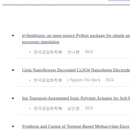
pySembrane: an open-source Python package for simple an
processes simulation
2024
한국공업화학회
안나현
Ceria Nanoflowers Decorated Co3O4 Nanosheets Electrodes 
( Nguyen Thi Que )
2024
한국공업화학회
Ion Transport-Augmented Ionic Polymer Actuator for Soft 
2024
한국공업화학회
김민정
Synthesis and Curing of Terpene-Based Methacrylate-Ep