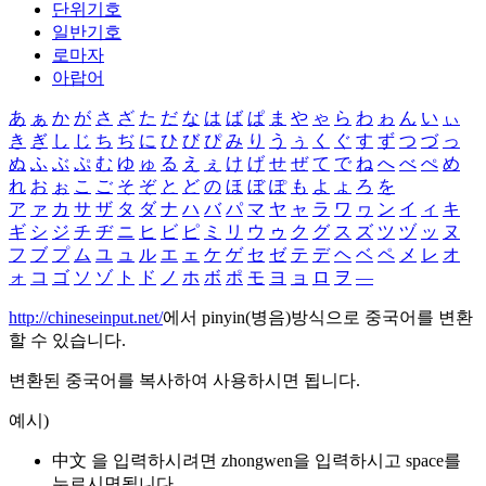
단위기호
일반기호
로마자
아랍어
あ
ぁ
か
が
さ
ざ
た
だ
な
は
ば
ぱ
ま
や
ゃ
ら
わ
ゎ
ん
い
ぃ
き
ぎ
し
じ
ち
ぢ
に
ひ
び
ぴ
み
り
う
ぅ
く
ぐ
す
ず
つ
づ
っ
ぬ
ふ
ぶ
ぷ
む
ゆ
ゅ
る
え
ぇ
け
げ
せ
ぜ
て
で
ね
へ
べ
ぺ
め
れ
お
ぉ
こ
ご
そ
ぞ
と
ど
の
ほ
ぼ
ぽ
も
よ
ょ
ろ
を
ア
ァ
カ
サ
ザ
タ
ダ
ナ
ハ
バ
パ
マ
ヤ
ャ
ラ
ワ
ヮ
ン
イ
ィ
キ
ギ
シ
ジ
チ
ヂ
ニ
ヒ
ビ
ピ
ミ
リ
ウ
ゥ
ク
グ
ス
ズ
ツ
ヅ
ッ
ヌ
フ
ブ
プ
ム
ユ
ュ
ル
エ
ェ
ケ
ゲ
セ
ゼ
テ
デ
ヘ
ベ
ペ
メ
レ
オ
ォ
コ
ゴ
ソ
ゾ
ト
ド
ノ
ホ
ボ
ポ
モ
ヨ
ョ
ロ
ヲ
―
http://chineseinput.net/
에서 pinyin(병음)방식으로 중국어를 변환
할 수 있습니다.
변환된 중국어를 복사하여 사용하시면 됩니다.
예시)
中文 을 입력하시려면
zhongwen
을 입력하시고 space를
누르시면됩니다.