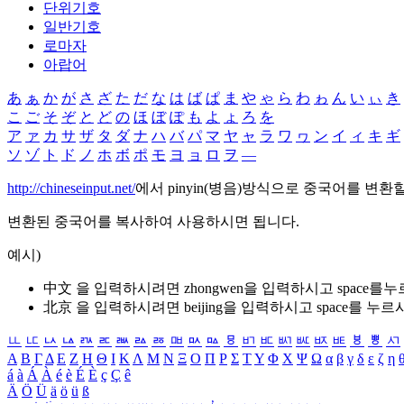
단위기호
일반기호
로마자
아랍어
あ
ぁ
か
が
さ
ざ
た
だ
な
は
ば
ぱ
ま
や
ゃ
ら
わ
ゎ
ん
い
ぃ
き
こ
ご
そ
ぞ
と
ど
の
ほ
ぼ
ぽ
も
よ
ょ
ろ
を
ア
ァ
カ
サ
ザ
タ
ダ
ナ
ハ
バ
パ
マ
ヤ
ャ
ラ
ワ
ヮ
ン
イ
ィ
キ
ギ
ソ
ゾ
ト
ド
ノ
ホ
ボ
ポ
モ
ヨ
ョ
ロ
ヲ
―
http://chineseinput.net/
에서 pinyin(병음)방식으로 중국어를 변환
변환된 중국어를 복사하여 사용하시면 됩니다.
예시)
中文 을 입력하시려면
zhongwen
을 입력하시고 space를
北京 을 입력하시려면
beijing
을 입력하시고 space를 누르
ㅥ
ㅦ
ㅧ
ㅨ
ㅩ
ㅪ
ㅫ
ㅬ
ㅭ
ㅮ
ㅯ
ㅰ
ㅱ
ㅲ
ㅳ
ㅴ
ㅵ
ㅶ
ㅷ
ㅸ
ㅹ
ㅺ
Α
Β
Γ
Δ
Ε
Ζ
Η
Θ
Ι
Κ
Λ
Μ
Ν
Ξ
Ο
Π
Ρ
Σ
Τ
Υ
Φ
Χ
Ψ
Ω
α
β
γ
δ
ε
ζ
η
á
à
Á
À
é
è
É
È
ç
Ç
ê
Ä
Ö
Ü
ä
ö
ü
ß