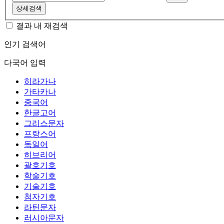
상세검색
결과 내 재검색
인기 검색어
다국어 입력
히라가나
가타카나
중국어
한글고어
그리스문자
프랑스어
독일어
히브리어
괄호기호
학술기호
기술기호
첨자기호
라틴문자
러시아문자