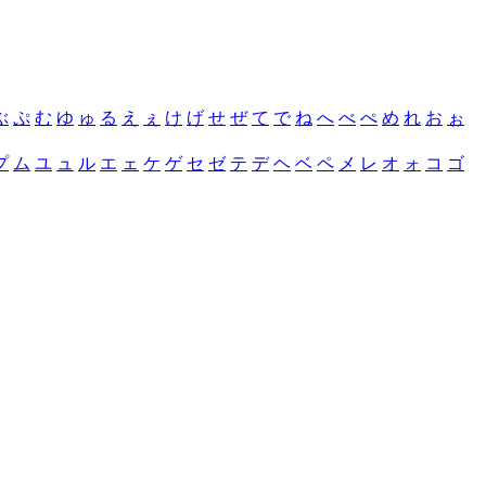
ぶ
ぷ
む
ゆ
ゅ
る
え
ぇ
け
げ
せ
ぜ
て
で
ね
へ
べ
ぺ
め
れ
お
ぉ
プ
ム
ユ
ュ
ル
エ
ェ
ケ
ゲ
セ
ゼ
テ
デ
ヘ
ベ
ペ
メ
レ
オ
ォ
コ
ゴ