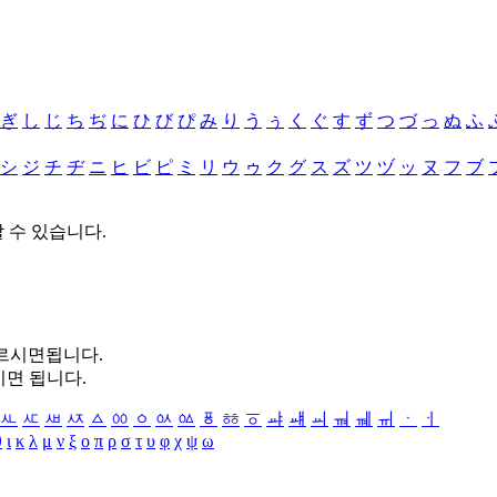
ぎ
し
じ
ち
ぢ
に
ひ
び
ぴ
み
り
う
ぅ
く
ぐ
す
ず
つ
づ
っ
ぬ
ふ
シ
ジ
チ
ヂ
ニ
ヒ
ビ
ピ
ミ
リ
ウ
ゥ
ク
グ
ス
ズ
ツ
ヅ
ッ
ヌ
フ
ブ
할 수 있습니다.
누르시면됩니다.
시면 됩니다.
ㅻ
ㅼ
ㅽ
ㅾ
ㅿ
ㆀ
ㆁ
ㆂ
ㆃ
ㆄ
ㆅ
ㆆ
ㆇ
ㆈ
ㆉ
ㆊ
ㆋ
ㆌ
ㆍ
ㆎ
θ
ι
κ
λ
μ
ν
ξ
ο
π
ρ
σ
τ
υ
φ
χ
ψ
ω