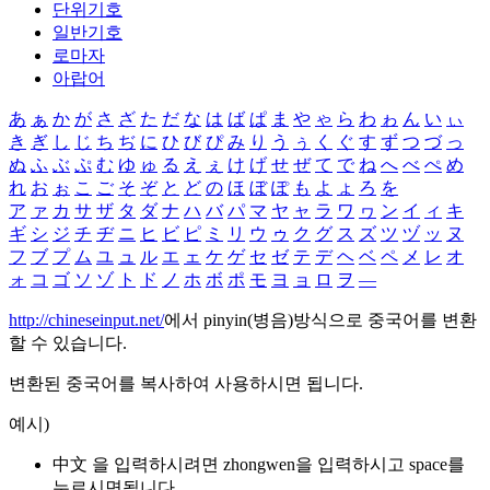
단위기호
일반기호
로마자
아랍어
あ
ぁ
か
が
さ
ざ
た
だ
な
は
ば
ぱ
ま
や
ゃ
ら
わ
ゎ
ん
い
ぃ
き
ぎ
し
じ
ち
ぢ
に
ひ
び
ぴ
み
り
う
ぅ
く
ぐ
す
ず
つ
づ
っ
ぬ
ふ
ぶ
ぷ
む
ゆ
ゅ
る
え
ぇ
け
げ
せ
ぜ
て
で
ね
へ
べ
ぺ
め
れ
お
ぉ
こ
ご
そ
ぞ
と
ど
の
ほ
ぼ
ぽ
も
よ
ょ
ろ
を
ア
ァ
カ
サ
ザ
タ
ダ
ナ
ハ
バ
パ
マ
ヤ
ャ
ラ
ワ
ヮ
ン
イ
ィ
キ
ギ
シ
ジ
チ
ヂ
ニ
ヒ
ビ
ピ
ミ
リ
ウ
ゥ
ク
グ
ス
ズ
ツ
ヅ
ッ
ヌ
フ
ブ
プ
ム
ユ
ュ
ル
エ
ェ
ケ
ゲ
セ
ゼ
テ
デ
ヘ
ベ
ペ
メ
レ
オ
ォ
コ
ゴ
ソ
ゾ
ト
ド
ノ
ホ
ボ
ポ
モ
ヨ
ョ
ロ
ヲ
―
http://chineseinput.net/
에서 pinyin(병음)방식으로 중국어를 변환
할 수 있습니다.
변환된 중국어를 복사하여 사용하시면 됩니다.
예시)
中文 을 입력하시려면
zhongwen
을 입력하시고 space를
누르시면됩니다.