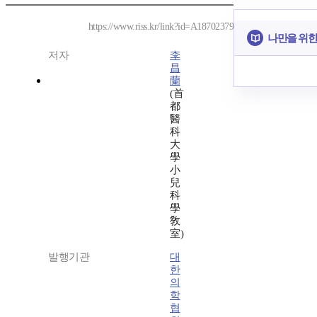
https://www.riss.kr/link?id=A18702379
나만을 위한
저자
李
昌
蘭
(首
都
醫
科
大
學
小
兒
科
學
敎
室)
발행기관
대
한
의
학
협