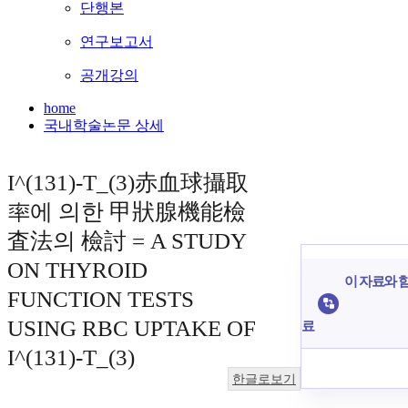
단행본
연구보고서
공개강의
home
국내학술논문 상세
I^(131)-T_(3)赤血球攝取
率에 의한 甲狀腺機能檢
査法의 檢討 = A STUDY
ON THYROID
이 자료와 함
FUNCTION TESTS
USING RBC UPTAKE OF
료
I^(131)-T_(3)
한글로보기