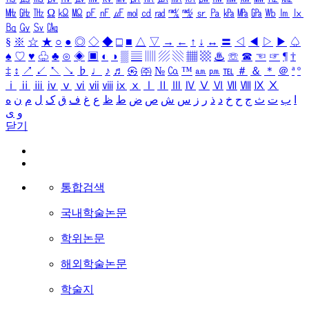
㎒
㎓
㎔
Ω
㏀
㏁
㎊
㎋
㎌
㏖
㏅
㎭
㎮
㎯
㏛
㎩
㎪
㎫
㎬
㏝
㏐
㏓
㏃
㏉
㏜
㏆
§
※
☆
★
○
●
◎
◇
◆
□
■
△
▽
→
←
↑
↓
↔
〓
◁
◀
▷
▶
♤
♠
♡
♥
♧
♣
⊙
◈
▣
◐
◑
▒
▤
▥
▨
▧
▦
▩
♨
☏
☎
☜
☞
¶
†
‡
↕
↗
↙
↖
↘
♭
♩
♪
♬
㉿
㈜
№
㏇
™
㏂
㏘
℡
＃
＆
＊
＠
ª
º
ⅰ
ⅱ
ⅲ
ⅳ
ⅴ
ⅵ
ⅶ
ⅷ
ⅸ
ⅹ
Ⅰ
Ⅱ
Ⅲ
Ⅳ
Ⅴ
Ⅵ
Ⅶ
Ⅷ
Ⅸ
Ⅹ
ا
ب
ت
ث
ج
ح
خ
د
ذ
ر
ز
س
ش
ص
ض
ط
ظ
ع
غ
ف
ق
ک
ل
م
ن
ه
و
ی
닫기
통합검색
국내학술논문
학위논문
해외학술논문
학술지