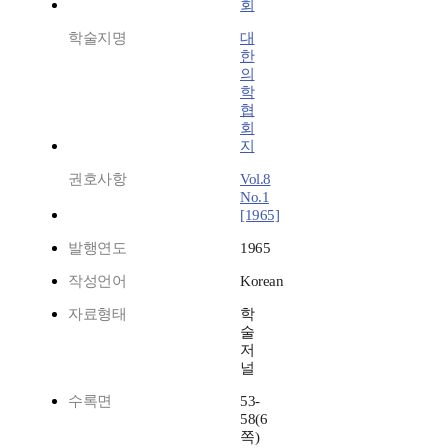
회
학술지명
대
한
의
학
협
회
지
권호사항
Vol.8
No.1
[1965]
발행연도
1965
작성언어
Korean
자료형태
학
술
저
널
수록면
53-
58(6
쪽)