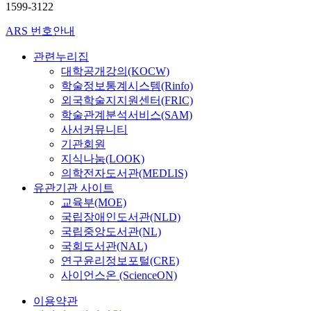
1599-3122
ARS 번호안내
관련누리집
대학공개강의(KOCW)
학술정보통계시스템(Rinfo)
외국학술지지원센터(FRIC)
학술관계분석서비스(SAM)
사서커뮤니티
기관회원
지식나눔(LOOK)
의학전자도서관(MEDLIS)
유관기관 사이트
교육부(MOE)
국립장애인도서관(NLD)
국립중앙도서관(NL)
국회도서관(NAL)
연구윤리정보포털(CRE)
사이언스온 (ScienceON)
이용약관