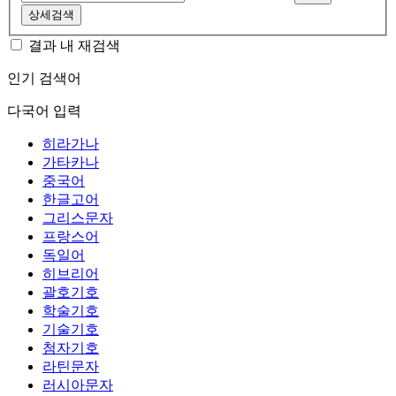
상세검색
결과 내 재검색
인기 검색어
다국어 입력
히라가나
가타카나
중국어
한글고어
그리스문자
프랑스어
독일어
히브리어
괄호기호
학술기호
기술기호
첨자기호
라틴문자
러시아문자