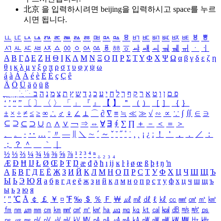
北京 을 입력하시려면
beijing
을 입력하시고 space를 누르
시면 됩니다.
ㅥ
ㅦ
ㅧ
ㅨ
ㅩ
ㅪ
ㅫ
ㅬ
ㅭ
ㅮ
ㅯ
ㅰ
ㅱ
ㅲ
ㅳ
ㅴ
ㅵ
ㅶ
ㅷ
ㅸ
ㅹ
ㅺ
ㅻ
ㅼ
ㅽ
ㅾ
ㅿ
ㆀ
ㆁ
ㆂ
ㆃ
ㆄ
ㆅ
ㆆ
ㆇ
ㆈ
ㆉ
ㆊ
ㆋ
ㆌ
ㆍ
ㆎ
Α
Β
Γ
Δ
Ε
Ζ
Η
Θ
Ι
Κ
Λ
Μ
Ν
Ξ
Ο
Π
Ρ
Σ
Τ
Υ
Φ
Χ
Ψ
Ω
α
β
γ
δ
ε
ζ
η
θ
ι
κ
λ
μ
ν
ξ
ο
π
ρ
σ
τ
υ
φ
χ
ψ
ω
á
à
Á
À
é
è
É
È
ç
Ç
ê
Ä
Ö
Ü
ä
ö
ü
ß
ְ
ֳ
ֲ
ֱ
ָ
ַ
ֵ
ֶ
ִ
ֹ
ּ
ֻ
ׂ
ׁ
ּ
ב
ה
נ
מ
צ
ת
ץ
ש
ד
ג
כ
ע
י
ח
ל
ך
ף
ק
ר
א
ט
ו
ן
ם
פ
‘
’
“
”
〔
〕
〈
〉
「
」
『
』
【
】
＂
（
）
［
］
｛
｝
±
×
÷
≠
≤
≥
∞
∴
♂
♀
∠
⊥
⌒
∂
∇
≡
≒
≪
≫
√
∽
∝
∵
∫
∬
∈
∋
⊆
⊇
⊂
⊃
∪
∩
∧
∨
￢
⇒
⇔
∀
∃
∮
∑
∏
＋
－
＜
＝
＞
、
。
·
‥
…
¨
〃
―
∥
＼
∼
´
～
ˇ
˘
˝
˚
˙
¸
˛
¡
¿
ː
！
＇
，
．
／
：
；
？
＾
＿
｀
｜
½
⅓
⅔
¼
¾
⅛
⅜
⅝
⅞
¹
²
³
⁴
ⁿ
₁
₂
₃
₄
Æ
Ð
Ħ
Ĳ
Ł
Ø
Œ
Þ
Ŧ
Ŋ
æ
đ
ð
ħ
ı
ĳ
ĸ
ŀ
ł
ø
œ
ß
þ
ŧ
ŋ
ŉ
А
Б
В
Г
Д
Е
Ё
Ж
З
И
Й
К
Л
М
Н
О
П
Р
С
Т
У
Ф
Х
Ц
Ч
Ш
Щ
Ъ
Ы
Ь
Э
Ю
Я
а
б
в
г
д
е
ё
ж
з
и
й
к
л
м
н
о
п
р
с
т
у
ф
х
ц
ч
ш
щ
ъ
ы
ь
э
ю
я
′
″
℃
Å
￠
￡
￥
¤
℉
‰
＄
％
Ｆ
￦
㎕
㎖
㎗
ℓ
㎘
㏄
㎣
㎤
㎥
㎦
㎙
㎚
㎛
㎜
㎝
㎞
㎟
㎠
㎡
㎢
㏊
㎍
㎎
㎏
㏏
㎈
㎉
㏈
㎧
㎨
㎰
㎱
㎲
㎳
㎴
㎵
㎶
㎷
㎸
㎹
㎀
㎁
㎂
㎃
㎄
㎺
㎻
㎽
㎾
㎿
㎐
㎑