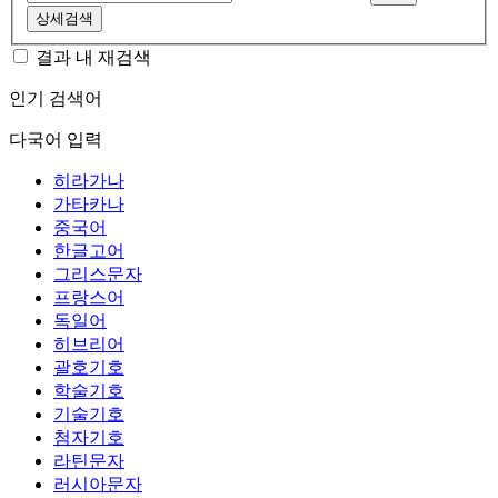
상세검색
결과 내 재검색
인기 검색어
다국어 입력
히라가나
가타카나
중국어
한글고어
그리스문자
프랑스어
독일어
히브리어
괄호기호
학술기호
기술기호
첨자기호
라틴문자
러시아문자