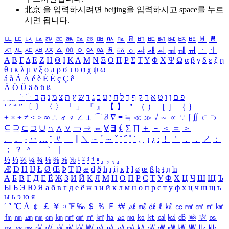
北京 을 입력하시려면
beijing
을 입력하시고 space를 누르
시면 됩니다.
ㅥ
ㅦ
ㅧ
ㅨ
ㅩ
ㅪ
ㅫ
ㅬ
ㅭ
ㅮ
ㅯ
ㅰ
ㅱ
ㅲ
ㅳ
ㅴ
ㅵ
ㅶ
ㅷ
ㅸ
ㅹ
ㅺ
ㅻ
ㅼ
ㅽ
ㅾ
ㅿ
ㆀ
ㆁ
ㆂ
ㆃ
ㆄ
ㆅ
ㆆ
ㆇ
ㆈ
ㆉ
ㆊ
ㆋ
ㆌ
ㆍ
ㆎ
Α
Β
Γ
Δ
Ε
Ζ
Η
Θ
Ι
Κ
Λ
Μ
Ν
Ξ
Ο
Π
Ρ
Σ
Τ
Υ
Φ
Χ
Ψ
Ω
α
β
γ
δ
ε
ζ
η
θ
ι
κ
λ
μ
ν
ξ
ο
π
ρ
σ
τ
υ
φ
χ
ψ
ω
á
à
Á
À
é
è
É
È
ç
Ç
ê
Ä
Ö
Ü
ä
ö
ü
ß
ְ
ֳ
ֲ
ֱ
ָ
ַ
ֵ
ֶ
ִ
ֹ
ּ
ֻ
ׂ
ׁ
ּ
ב
ה
נ
מ
צ
ת
ץ
ש
ד
ג
כ
ע
י
ח
ל
ך
ף
ק
ר
א
ט
ו
ן
ם
פ
‘
’
“
”
〔
〕
〈
〉
「
」
『
』
【
】
＂
（
）
［
］
｛
｝
±
×
÷
≠
≤
≥
∞
∴
♂
♀
∠
⊥
⌒
∂
∇
≡
≒
≪
≫
√
∽
∝
∵
∫
∬
∈
∋
⊆
⊇
⊂
⊃
∪
∩
∧
∨
￢
⇒
⇔
∀
∃
∮
∑
∏
＋
－
＜
＝
＞
、
。
·
‥
…
¨
〃
―
∥
＼
∼
´
～
ˇ
˘
˝
˚
˙
¸
˛
¡
¿
ː
！
＇
，
．
／
：
；
？
＾
＿
｀
｜
½
⅓
⅔
¼
¾
⅛
⅜
⅝
⅞
¹
²
³
⁴
ⁿ
₁
₂
₃
₄
Æ
Ð
Ħ
Ĳ
Ł
Ø
Œ
Þ
Ŧ
Ŋ
æ
đ
ð
ħ
ı
ĳ
ĸ
ŀ
ł
ø
œ
ß
þ
ŧ
ŋ
ŉ
А
Б
В
Г
Д
Е
Ё
Ж
З
И
Й
К
Л
М
Н
О
П
Р
С
Т
У
Ф
Х
Ц
Ч
Ш
Щ
Ъ
Ы
Ь
Э
Ю
Я
а
б
в
г
д
е
ё
ж
з
и
й
к
л
м
н
о
п
р
с
т
у
ф
х
ц
ч
ш
щ
ъ
ы
ь
э
ю
я
′
″
℃
Å
￠
￡
￥
¤
℉
‰
＄
％
Ｆ
￦
㎕
㎖
㎗
ℓ
㎘
㏄
㎣
㎤
㎥
㎦
㎙
㎚
㎛
㎜
㎝
㎞
㎟
㎠
㎡
㎢
㏊
㎍
㎎
㎏
㏏
㎈
㎉
㏈
㎧
㎨
㎰
㎱
㎲
㎳
㎴
㎵
㎶
㎷
㎸
㎹
㎀
㎁
㎂
㎃
㎄
㎺
㎻
㎽
㎾
㎿
㎐
㎑