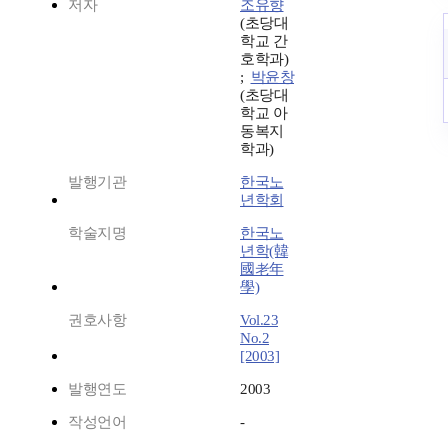
저자
조유향
(초당대
학교 간
호학과)
;
박윤창
(초당대
학교 아
동복지
학과)
발행기관
한국노
년학회
학술지명
한국노
년학(韓
國老年
學)
권호사항
Vol.23
No.2
[2003]
발행연도
2003
작성언어
-