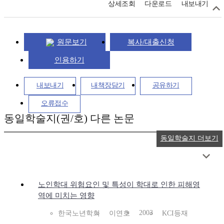
상세조회
다운로드
내보내기
원문보기
복사/대출신청
인용하기
내보내기
내책장담기
공유하기
오류접수
동일학술지(권/호) 다른 논문
동일학술지 더보기
노인학대 위험요인 및 특성이 학대로 인한 피해영
역에 미치는 영향
2003
한국노년학회
이연호
KCI등재