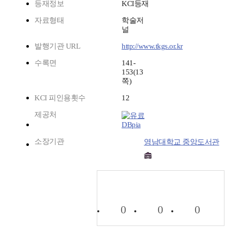
등재정보
KCI등재
자료형태
학술저
널
발행기관 URL
http://www.tkgs.or.kr
수록면
141-
153(13
쪽)
KCI 피인용횟수
12
제공처
DBpia
소장기관
영남대학교 중앙도서관
0
0
0