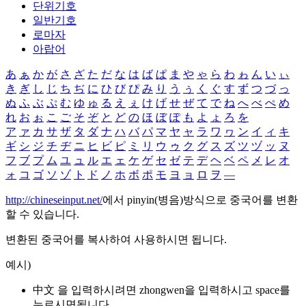
단위기호
일반기호
로마자
아랍어
あ
ぁ
か
が
さ
ざ
た
だ
な
は
ば
ぱ
ま
や
ゃ
ら
わ
ゎ
ん
い
ぃ
き
ぎ
し
じ
ち
ぢ
に
ひ
び
ぴ
み
り
う
ぅ
く
ぐ
す
ず
つ
づ
っ
ぬ
ふ
ぶ
ぷ
む
ゆ
ゅ
る
え
ぇ
け
げ
せ
ぜ
て
で
ね
へ
べ
ぺ
め
れ
お
ぉ
こ
ご
そ
ぞ
と
ど
の
ほ
ぼ
ぽ
も
よ
ょ
ろ
を
ア
ァ
カ
サ
ザ
タ
ダ
ナ
ハ
バ
パ
マ
ヤ
ャ
ラ
ワ
ヮ
ン
イ
ィ
キ
ギ
シ
ジ
チ
ヂ
ニ
ヒ
ビ
ピ
ミ
リ
ウ
ゥ
ク
グ
ス
ズ
ツ
ヅ
ッ
ヌ
フ
ブ
プ
ム
ユ
ュ
ル
エ
ェ
ケ
ゲ
セ
ゼ
テ
デ
ヘ
ベ
ペ
メ
レ
オ
ォ
コ
ゴ
ソ
ゾ
ト
ド
ノ
ホ
ボ
ポ
モ
ヨ
ョ
ロ
ヲ
―
http://chineseinput.net/
에서 pinyin(병음)방식으로 중국어를 변환
할 수 있습니다.
변환된 중국어를 복사하여 사용하시면 됩니다.
예시)
中文 을 입력하시려면
zhongwen
을 입력하시고 space를
누르시면됩니다.