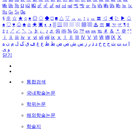
㎒
㎓
㎔
Ω
㏀
㏁
㎊
㎋
㎌
㏖
㏅
㎭
㎮
㎯
㏛
㎩
㎪
㎫
㎬
㏝
㏐
㏓
㏃
㏉
㏜
㏆
§
※
☆
★
○
●
◎
◇
◆
□
■
△
▽
→
←
↑
↓
↔
〓
◁
◀
▷
▶
♤
♠
♡
♥
♧
♣
⊙
◈
▣
◐
◑
▒
▤
▥
▨
▧
▦
▩
♨
☏
☎
☜
☞
¶
†
‡
↕
↗
↙
↖
↘
♭
♩
♪
♬
㉿
㈜
№
㏇
™
㏂
㏘
℡
＃
＆
＊
＠
ª
º
ⅰ
ⅱ
ⅲ
ⅳ
ⅴ
ⅵ
ⅶ
ⅷ
ⅸ
ⅹ
Ⅰ
Ⅱ
Ⅲ
Ⅳ
Ⅴ
Ⅵ
Ⅶ
Ⅷ
Ⅸ
Ⅹ
ا
ب
ت
ث
ج
ح
خ
د
ذ
ر
ز
س
ش
ص
ض
ط
ظ
ع
غ
ف
ق
ک
ل
م
ن
ه
و
ی
닫기
통합검색
국내학술논문
학위논문
해외학술논문
학술지