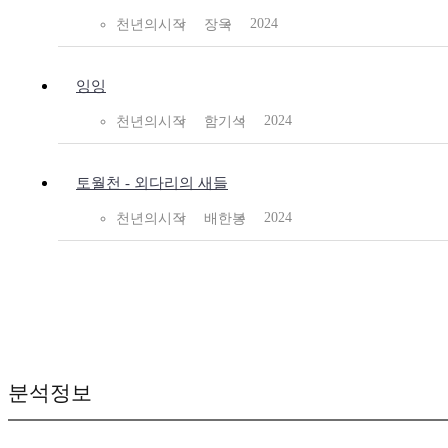
2024
천년의시작
장욱
잉잉
2024
천년의시작
함기석
토월천 - 외다리의 새들
2024
천년의시작
배한봉
분석정보