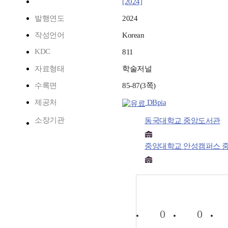
[2024]
발행연도
2024
작성언어
Korean
KDC
811
자료형태
학술저널
수록면
85-87(3쪽)
제공처
DBpia
소장기관
동국대학교 중앙도서관
중앙대학교 안성캠퍼스 
0
0