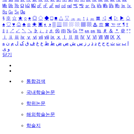
㎒
㎓
㎔
Ω
㏀
㏁
㎊
㎋
㎌
㏖
㏅
㎭
㎮
㎯
㏛
㎩
㎪
㎫
㎬
㏝
㏐
㏓
㏃
㏉
㏜
㏆
§
※
☆
★
○
●
◎
◇
◆
□
■
△
▽
→
←
↑
↓
↔
〓
◁
◀
▷
▶
♤
♠
♡
♥
♧
♣
⊙
◈
▣
◐
◑
▒
▤
▥
▨
▧
▦
▩
♨
☏
☎
☜
☞
¶
†
‡
↕
↗
↙
↖
↘
♭
♩
♪
♬
㉿
㈜
№
㏇
™
㏂
㏘
℡
＃
＆
＊
＠
ª
º
ⅰ
ⅱ
ⅲ
ⅳ
ⅴ
ⅵ
ⅶ
ⅷ
ⅸ
ⅹ
Ⅰ
Ⅱ
Ⅲ
Ⅳ
Ⅴ
Ⅵ
Ⅶ
Ⅷ
Ⅸ
Ⅹ
ا
ب
ت
ث
ج
ح
خ
د
ذ
ر
ز
س
ش
ص
ض
ط
ظ
ع
غ
ف
ق
ک
ل
م
ن
ه
و
ی
닫기
통합검색
국내학술논문
학위논문
해외학술논문
학술지