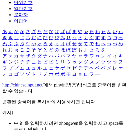
단위기호
일반기호
로마자
아랍어
あ
ぁ
か
が
さ
ざ
た
だ
な
は
ば
ぱ
ま
や
ゃ
ら
わ
ゎ
ん
い
ぃ
き
ぎ
し
じ
ち
ぢ
に
ひ
び
ぴ
み
り
う
ぅ
く
ぐ
す
ず
つ
づ
っ
ぬ
ふ
ぶ
ぷ
む
ゆ
ゅ
る
え
ぇ
け
げ
せ
ぜ
て
で
ね
へ
べ
ぺ
め
れ
お
ぉ
こ
ご
そ
ぞ
と
ど
の
ほ
ぼ
ぽ
も
よ
ょ
ろ
を
ア
ァ
カ
サ
ザ
タ
ダ
ナ
ハ
バ
パ
マ
ヤ
ャ
ラ
ワ
ヮ
ン
イ
ィ
キ
ギ
シ
ジ
チ
ヂ
ニ
ヒ
ビ
ピ
ミ
リ
ウ
ゥ
ク
グ
ス
ズ
ツ
ヅ
ッ
ヌ
フ
ブ
プ
ム
ユ
ュ
ル
エ
ェ
ケ
ゲ
セ
ゼ
テ
デ
ヘ
ベ
ペ
メ
レ
オ
ォ
コ
ゴ
ソ
ゾ
ト
ド
ノ
ホ
ボ
ポ
モ
ヨ
ョ
ロ
ヲ
―
http://chineseinput.net/
에서 pinyin(병음)방식으로 중국어를 변환
할 수 있습니다.
변환된 중국어를 복사하여 사용하시면 됩니다.
예시)
中文 을 입력하시려면
zhongwen
을 입력하시고 space를
누르시면됩니다.