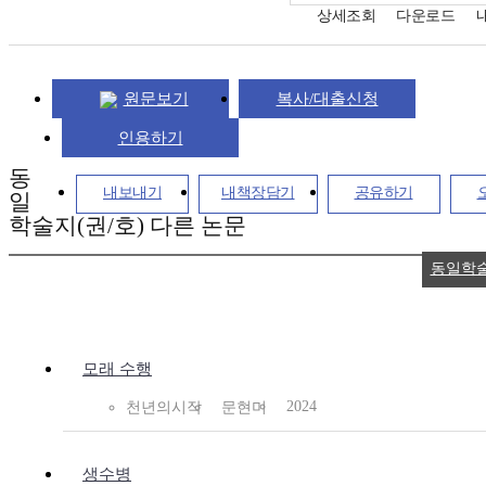
상세조회
다운로드
원문보기
복사/대출신청
인용하기
동
내보내기
내책장담기
공유하기
일
학술지(권/호) 다른 논문
동일학
모래 수행
2024
천년의시작
문현미
생수병