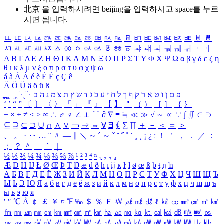
北京 을 입력하시려면
beijing
을 입력하시고 space를 누르
시면 됩니다.
ㅥ
ㅦ
ㅧ
ㅨ
ㅩ
ㅪ
ㅫ
ㅬ
ㅭ
ㅮ
ㅯ
ㅰ
ㅱ
ㅲ
ㅳ
ㅴ
ㅵ
ㅶ
ㅷ
ㅸ
ㅹ
ㅺ
ㅻ
ㅼ
ㅽ
ㅾ
ㅿ
ㆀ
ㆁ
ㆂ
ㆃ
ㆄ
ㆅ
ㆆ
ㆇ
ㆈ
ㆉ
ㆊ
ㆋ
ㆌ
ㆍ
ㆎ
Α
Β
Γ
Δ
Ε
Ζ
Η
Θ
Ι
Κ
Λ
Μ
Ν
Ξ
Ο
Π
Ρ
Σ
Τ
Υ
Φ
Χ
Ψ
Ω
α
β
γ
δ
ε
ζ
η
θ
ι
κ
λ
μ
ν
ξ
ο
π
ρ
σ
τ
υ
φ
χ
ψ
ω
á
à
Á
À
é
è
É
È
ç
Ç
ê
Ä
Ö
Ü
ä
ö
ü
ß
ְ
ֳ
ֲ
ֱ
ָ
ַ
ֵ
ֶ
ִ
ֹ
ּ
ֻ
ׂ
ׁ
ּ
ב
ה
נ
מ
צ
ת
ץ
ש
ד
ג
כ
ע
י
ח
ל
ך
ף
ק
ר
א
ט
ו
ן
ם
פ
‘
’
“
”
〔
〕
〈
〉
「
」
『
』
【
】
＂
（
）
［
］
｛
｝
±
×
÷
≠
≤
≥
∞
∴
♂
♀
∠
⊥
⌒
∂
∇
≡
≒
≪
≫
√
∽
∝
∵
∫
∬
∈
∋
⊆
⊇
⊂
⊃
∪
∩
∧
∨
￢
⇒
⇔
∀
∃
∮
∑
∏
＋
－
＜
＝
＞
、
。
·
‥
…
¨
〃
―
∥
＼
∼
´
～
ˇ
˘
˝
˚
˙
¸
˛
¡
¿
ː
！
＇
，
．
／
：
；
？
＾
＿
｀
｜
½
⅓
⅔
¼
¾
⅛
⅜
⅝
⅞
¹
²
³
⁴
ⁿ
₁
₂
₃
₄
Æ
Ð
Ħ
Ĳ
Ł
Ø
Œ
Þ
Ŧ
Ŋ
æ
đ
ð
ħ
ı
ĳ
ĸ
ŀ
ł
ø
œ
ß
þ
ŧ
ŋ
ŉ
А
Б
В
Г
Д
Е
Ё
Ж
З
И
Й
К
Л
М
Н
О
П
Р
С
Т
У
Ф
Х
Ц
Ч
Ш
Щ
Ъ
Ы
Ь
Э
Ю
Я
а
б
в
г
д
е
ё
ж
з
и
й
к
л
м
н
о
п
р
с
т
у
ф
х
ц
ч
ш
щ
ъ
ы
ь
э
ю
я
′
″
℃
Å
￠
￡
￥
¤
℉
‰
＄
％
Ｆ
￦
㎕
㎖
㎗
ℓ
㎘
㏄
㎣
㎤
㎥
㎦
㎙
㎚
㎛
㎜
㎝
㎞
㎟
㎠
㎡
㎢
㏊
㎍
㎎
㎏
㏏
㎈
㎉
㏈
㎧
㎨
㎰
㎱
㎲
㎳
㎴
㎵
㎶
㎷
㎸
㎹
㎀
㎁
㎂
㎃
㎄
㎺
㎻
㎽
㎾
㎿
㎐
㎑