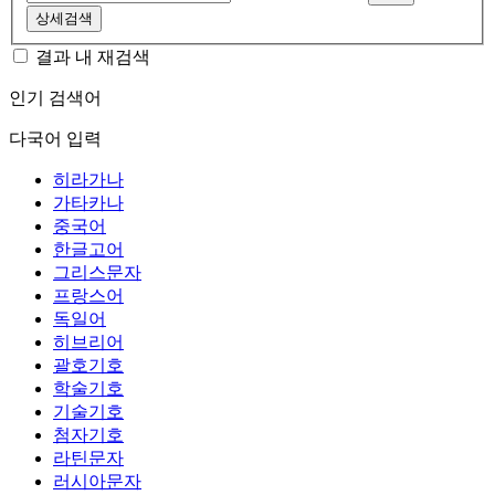
상세검색
결과 내 재검색
인기 검색어
다국어 입력
히라가나
가타카나
중국어
한글고어
그리스문자
프랑스어
독일어
히브리어
괄호기호
학술기호
기술기호
첨자기호
라틴문자
러시아문자