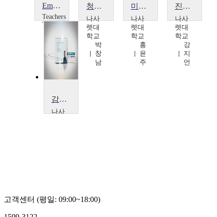
Emotional Intelligence
청소년 문제와 보호
미술의이해와 감상
진단세포학
Teachers
나사
나사
나사
TV
렛대
렛대
렛대
Teachers
학교
학교
학교
TV
박
홍
강
창
윤
지
남
주
언
감성지능의이해와계발
나사
렛대
학교
박
상
규
고객센터 (평일: 09:00~18:00)
1599-3122