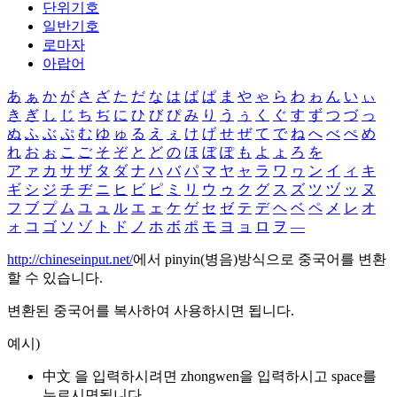
단위기호
일반기호
로마자
아랍어
あ
ぁ
か
が
さ
ざ
た
だ
な
は
ば
ぱ
ま
や
ゃ
ら
わ
ゎ
ん
い
ぃ
き
ぎ
し
じ
ち
ぢ
に
ひ
び
ぴ
み
り
う
ぅ
く
ぐ
す
ず
つ
づ
っ
ぬ
ふ
ぶ
ぷ
む
ゆ
ゅ
る
え
ぇ
け
げ
せ
ぜ
て
で
ね
へ
べ
ぺ
め
れ
お
ぉ
こ
ご
そ
ぞ
と
ど
の
ほ
ぼ
ぽ
も
よ
ょ
ろ
を
ア
ァ
カ
サ
ザ
タ
ダ
ナ
ハ
バ
パ
マ
ヤ
ャ
ラ
ワ
ヮ
ン
イ
ィ
キ
ギ
シ
ジ
チ
ヂ
ニ
ヒ
ビ
ピ
ミ
リ
ウ
ゥ
ク
グ
ス
ズ
ツ
ヅ
ッ
ヌ
フ
ブ
プ
ム
ユ
ュ
ル
エ
ェ
ケ
ゲ
セ
ゼ
テ
デ
ヘ
ベ
ペ
メ
レ
オ
ォ
コ
ゴ
ソ
ゾ
ト
ド
ノ
ホ
ボ
ポ
モ
ヨ
ョ
ロ
ヲ
―
http://chineseinput.net/
에서 pinyin(병음)방식으로 중국어를 변환
할 수 있습니다.
변환된 중국어를 복사하여 사용하시면 됩니다.
예시)
中文 을 입력하시려면
zhongwen
을 입력하시고 space를
누르시면됩니다.