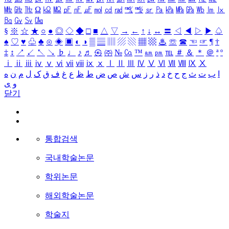
㎒
㎓
㎔
Ω
㏀
㏁
㎊
㎋
㎌
㏖
㏅
㎭
㎮
㎯
㏛
㎩
㎪
㎫
㎬
㏝
㏐
㏓
㏃
㏉
㏜
㏆
§
※
☆
★
○
●
◎
◇
◆
□
■
△
▽
→
←
↑
↓
↔
〓
◁
◀
▷
▶
♤
♠
♡
♥
♧
♣
⊙
◈
▣
◐
◑
▒
▤
▥
▨
▧
▦
▩
♨
☏
☎
☜
☞
¶
†
‡
↕
↗
↙
↖
↘
♭
♩
♪
♬
㉿
㈜
№
㏇
™
㏂
㏘
℡
＃
＆
＊
＠
ª
º
ⅰ
ⅱ
ⅲ
ⅳ
ⅴ
ⅵ
ⅶ
ⅷ
ⅸ
ⅹ
Ⅰ
Ⅱ
Ⅲ
Ⅳ
Ⅴ
Ⅵ
Ⅶ
Ⅷ
Ⅸ
Ⅹ
ا
ب
ت
ث
ج
ح
خ
د
ذ
ر
ز
س
ش
ص
ض
ط
ظ
ع
غ
ف
ق
ک
ل
م
ن
ه
و
ی
닫기
통합검색
국내학술논문
학위논문
해외학술논문
학술지