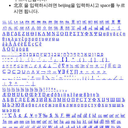
北京 을 입력하시려면
beijing
을 입력하시고 space를 누르
시면 됩니다.
ㅥ
ㅦ
ㅧ
ㅨ
ㅩ
ㅪ
ㅫ
ㅬ
ㅭ
ㅮ
ㅯ
ㅰ
ㅱ
ㅲ
ㅳ
ㅴ
ㅵ
ㅶ
ㅷ
ㅸ
ㅹ
ㅺ
ㅻ
ㅼ
ㅽ
ㅾ
ㅿ
ㆀ
ㆁ
ㆂ
ㆃ
ㆄ
ㆅ
ㆆ
ㆇ
ㆈ
ㆉ
ㆊ
ㆋ
ㆌ
ㆍ
ㆎ
Α
Β
Γ
Δ
Ε
Ζ
Η
Θ
Ι
Κ
Λ
Μ
Ν
Ξ
Ο
Π
Ρ
Σ
Τ
Υ
Φ
Χ
Ψ
Ω
α
β
γ
δ
ε
ζ
η
θ
ι
κ
λ
μ
ν
ξ
ο
π
ρ
σ
τ
υ
φ
χ
ψ
ω
á
à
Á
À
é
è
É
È
ç
Ç
ê
Ä
Ö
Ü
ä
ö
ü
ß
ְ
ֳ
ֲ
ֱ
ָ
ַ
ֵ
ֶ
ִ
ֹ
ּ
ֻ
ׂ
ׁ
ּ
ב
ה
נ
מ
צ
ת
ץ
ש
ד
ג
כ
ע
י
ח
ל
ך
ף
ק
ר
א
ט
ו
ן
ם
פ
‘
’
“
”
〔
〕
〈
〉
「
」
『
』
【
】
＂
（
）
［
］
｛
｝
±
×
÷
≠
≤
≥
∞
∴
♂
♀
∠
⊥
⌒
∂
∇
≡
≒
≪
≫
√
∽
∝
∵
∫
∬
∈
∋
⊆
⊇
⊂
⊃
∪
∩
∧
∨
￢
⇒
⇔
∀
∃
∮
∑
∏
＋
－
＜
＝
＞
、
。
·
‥
…
¨
〃
―
∥
＼
∼
´
～
ˇ
˘
˝
˚
˙
¸
˛
¡
¿
ː
！
＇
，
．
／
：
；
？
＾
＿
｀
｜
½
⅓
⅔
¼
¾
⅛
⅜
⅝
⅞
¹
²
³
⁴
ⁿ
₁
₂
₃
₄
Æ
Ð
Ħ
Ĳ
Ł
Ø
Œ
Þ
Ŧ
Ŋ
æ
đ
ð
ħ
ı
ĳ
ĸ
ŀ
ł
ø
œ
ß
þ
ŧ
ŋ
ŉ
А
Б
В
Г
Д
Е
Ё
Ж
З
И
Й
К
Л
М
Н
О
П
Р
С
Т
У
Ф
Х
Ц
Ч
Ш
Щ
Ъ
Ы
Ь
Э
Ю
Я
а
б
в
г
д
е
ё
ж
з
и
й
к
л
м
н
о
п
р
с
т
у
ф
х
ц
ч
ш
щ
ъ
ы
ь
э
ю
я
′
″
℃
Å
￠
￡
￥
¤
℉
‰
＄
％
Ｆ
￦
㎕
㎖
㎗
ℓ
㎘
㏄
㎣
㎤
㎥
㎦
㎙
㎚
㎛
㎜
㎝
㎞
㎟
㎠
㎡
㎢
㏊
㎍
㎎
㎏
㏏
㎈
㎉
㏈
㎧
㎨
㎰
㎱
㎲
㎳
㎴
㎵
㎶
㎷
㎸
㎹
㎀
㎁
㎂
㎃
㎄
㎺
㎻
㎽
㎾
㎿
㎐
㎑