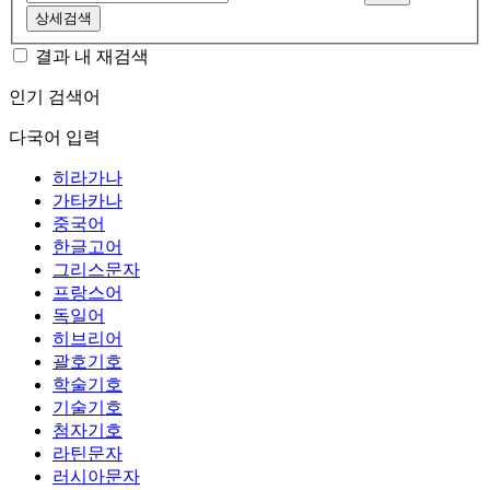
상세검색
결과 내 재검색
인기 검색어
다국어 입력
히라가나
가타카나
중국어
한글고어
그리스문자
프랑스어
독일어
히브리어
괄호기호
학술기호
기술기호
첨자기호
라틴문자
러시아문자