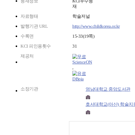
등재정보
KCI우수등
재
자료형태
학술저널
발행기관 URL
http://www.childkorea.or.kr
수록면
15-33(19쪽)
KCI 피인용횟수
31
제공처
ScienceON
,
DBpia
소장기관
영남대학교 중앙도서관
호서대학교(아산) 학술지