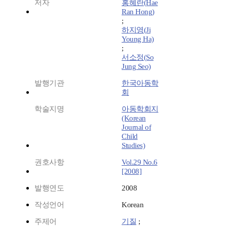
저자
홍혜란(Hae
Ran Hong)
;
하지영(Ji
Young Ha)
;
서소정(So
Jung Seo)
발행기관
한국아동학
회
학술지명
아동학회지
(Korean
Journal of
Child
Studies)
권호사항
Vol.29 No.6
[2008]
발행연도
2008
작성언어
Korean
주제어
기질
;