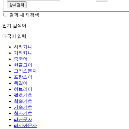
상세검색
결과 내 재검색
인기 검색어
다국어 입력
히라가나
가타카나
중국어
한글고어
그리스문자
프랑스어
독일어
히브리어
괄호기호
학술기호
기술기호
첨자기호
라틴문자
러시아문자