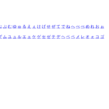
ぶ
ぷ
む
ゆ
ゅ
る
え
ぇ
け
げ
せ
ぜ
て
で
ね
へ
べ
ぺ
め
れ
お
ぉ
プ
ム
ユ
ュ
ル
エ
ェ
ケ
ゲ
セ
ゼ
テ
デ
ヘ
ベ
ペ
メ
レ
オ
ォ
コ
ゴ