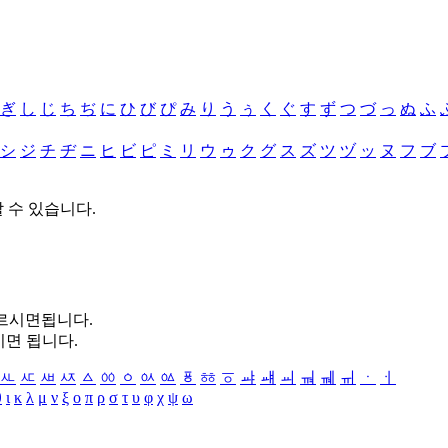
ぎ
し
じ
ち
ぢ
に
ひ
び
ぴ
み
り
う
ぅ
く
ぐ
す
ず
つ
づ
っ
ぬ
ふ
シ
ジ
チ
ヂ
ニ
ヒ
ビ
ピ
ミ
リ
ウ
ゥ
ク
グ
ス
ズ
ツ
ヅ
ッ
ヌ
フ
ブ
할 수 있습니다.
누르시면됩니다.
시면 됩니다.
ㅻ
ㅼ
ㅽ
ㅾ
ㅿ
ㆀ
ㆁ
ㆂ
ㆃ
ㆄ
ㆅ
ㆆ
ㆇ
ㆈ
ㆉ
ㆊ
ㆋ
ㆌ
ㆍ
ㆎ
θ
ι
κ
λ
μ
ν
ξ
ο
π
ρ
σ
τ
υ
φ
χ
ψ
ω