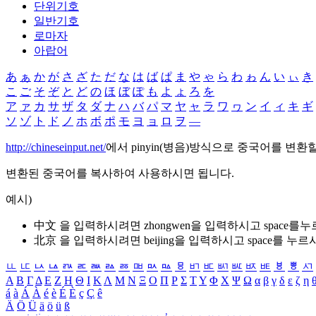
단위기호
일반기호
로마자
아랍어
あ
ぁ
か
が
さ
ざ
た
だ
な
は
ば
ぱ
ま
や
ゃ
ら
わ
ゎ
ん
い
ぃ
き
こ
ご
そ
ぞ
と
ど
の
ほ
ぼ
ぽ
も
よ
ょ
ろ
を
ア
ァ
カ
サ
ザ
タ
ダ
ナ
ハ
バ
パ
マ
ヤ
ャ
ラ
ワ
ヮ
ン
イ
ィ
キ
ギ
ソ
ゾ
ト
ド
ノ
ホ
ボ
ポ
モ
ヨ
ョ
ロ
ヲ
―
http://chineseinput.net/
에서 pinyin(병음)방식으로 중국어를 변환
변환된 중국어를 복사하여 사용하시면 됩니다.
예시)
中文 을 입력하시려면
zhongwen
을 입력하시고 space를
北京 을 입력하시려면
beijing
을 입력하시고 space를 누르
ㅥ
ㅦ
ㅧ
ㅨ
ㅩ
ㅪ
ㅫ
ㅬ
ㅭ
ㅮ
ㅯ
ㅰ
ㅱ
ㅲ
ㅳ
ㅴ
ㅵ
ㅶ
ㅷ
ㅸ
ㅹ
ㅺ
Α
Β
Γ
Δ
Ε
Ζ
Η
Θ
Ι
Κ
Λ
Μ
Ν
Ξ
Ο
Π
Ρ
Σ
Τ
Υ
Φ
Χ
Ψ
Ω
α
β
γ
δ
ε
ζ
η
á
à
Á
À
é
è
É
È
ç
Ç
ê
Ä
Ö
Ü
ä
ö
ü
ß