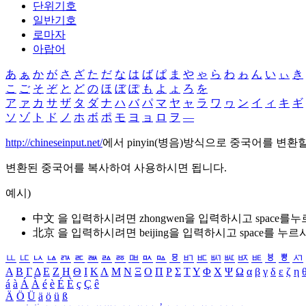
단위기호
일반기호
로마자
아랍어
あ
ぁ
か
が
さ
ざ
た
だ
な
は
ば
ぱ
ま
や
ゃ
ら
わ
ゎ
ん
い
ぃ
き
こ
ご
そ
ぞ
と
ど
の
ほ
ぼ
ぽ
も
よ
ょ
ろ
を
ア
ァ
カ
サ
ザ
タ
ダ
ナ
ハ
バ
パ
マ
ヤ
ャ
ラ
ワ
ヮ
ン
イ
ィ
キ
ギ
ソ
ゾ
ト
ド
ノ
ホ
ボ
ポ
モ
ヨ
ョ
ロ
ヲ
―
http://chineseinput.net/
에서 pinyin(병음)방식으로 중국어를 변환
변환된 중국어를 복사하여 사용하시면 됩니다.
예시)
中文 을 입력하시려면
zhongwen
을 입력하시고 space를
北京 을 입력하시려면
beijing
을 입력하시고 space를 누르
ㅥ
ㅦ
ㅧ
ㅨ
ㅩ
ㅪ
ㅫ
ㅬ
ㅭ
ㅮ
ㅯ
ㅰ
ㅱ
ㅲ
ㅳ
ㅴ
ㅵ
ㅶ
ㅷ
ㅸ
ㅹ
ㅺ
Α
Β
Γ
Δ
Ε
Ζ
Η
Θ
Ι
Κ
Λ
Μ
Ν
Ξ
Ο
Π
Ρ
Σ
Τ
Υ
Φ
Χ
Ψ
Ω
α
β
γ
δ
ε
ζ
η
á
à
Á
À
é
è
É
È
ç
Ç
ê
Ä
Ö
Ü
ä
ö
ü
ß