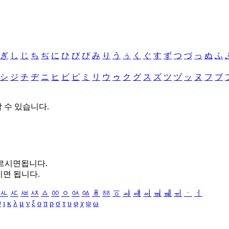
ぎ
し
じ
ち
ぢ
に
ひ
び
ぴ
み
り
う
ぅ
く
ぐ
す
ず
つ
づ
っ
ぬ
ふ
シ
ジ
チ
ヂ
ニ
ヒ
ビ
ピ
ミ
リ
ウ
ゥ
ク
グ
ス
ズ
ツ
ヅ
ッ
ヌ
フ
ブ
할 수 있습니다.
누르시면됩니다.
시면 됩니다.
ㅻ
ㅼ
ㅽ
ㅾ
ㅿ
ㆀ
ㆁ
ㆂ
ㆃ
ㆄ
ㆅ
ㆆ
ㆇ
ㆈ
ㆉ
ㆊ
ㆋ
ㆌ
ㆍ
ㆎ
θ
ι
κ
λ
μ
ν
ξ
ο
π
ρ
σ
τ
υ
φ
χ
ψ
ω