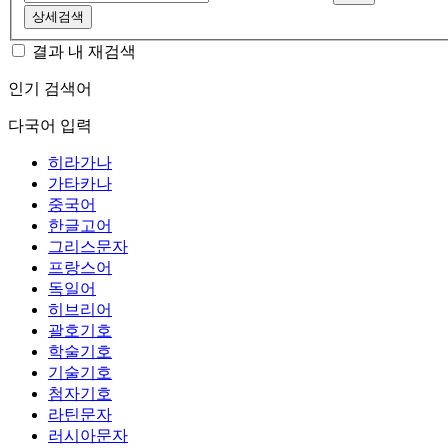
상세검색
결과 내 재검색
인기 검색어
다국어 입력
히라가나
가타카나
중국어
한글고어
그리스문자
프랑스어
독일어
히브리어
괄호기호
학술기호
기술기호
첨자기호
라틴문자
러시아문자