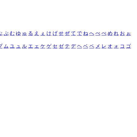
ぶ
ぷ
む
ゆ
ゅ
る
え
ぇ
け
げ
せ
ぜ
て
で
ね
へ
べ
ぺ
め
れ
お
ぉ
プ
ム
ユ
ュ
ル
エ
ェ
ケ
ゲ
セ
ゼ
テ
デ
ヘ
ベ
ペ
メ
レ
オ
ォ
コ
ゴ