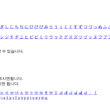
ぎ
し
じ
ち
ぢ
に
ひ
び
ぴ
み
り
う
ぅ
く
ぐ
す
ず
つ
づ
っ
ぬ
ふ
シ
ジ
チ
ヂ
ニ
ヒ
ビ
ピ
ミ
リ
ウ
ゥ
ク
グ
ス
ズ
ツ
ヅ
ッ
ヌ
フ
ブ
할 수 있습니다.
누르시면됩니다.
시면 됩니다.
ㅻ
ㅼ
ㅽ
ㅾ
ㅿ
ㆀ
ㆁ
ㆂ
ㆃ
ㆄ
ㆅ
ㆆ
ㆇ
ㆈ
ㆉ
ㆊ
ㆋ
ㆌ
ㆍ
ㆎ
θ
ι
κ
λ
μ
ν
ξ
ο
π
ρ
σ
τ
υ
φ
χ
ψ
ω