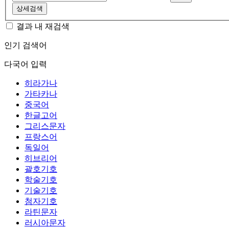
상세검색
결과 내 재검색
인기 검색어
다국어 입력
히라가나
가타카나
중국어
한글고어
그리스문자
프랑스어
독일어
히브리어
괄호기호
학술기호
기술기호
첨자기호
라틴문자
러시아문자