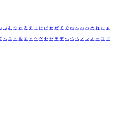
ぶ
ぷ
む
ゆ
ゅ
る
え
ぇ
け
げ
せ
ぜ
て
で
ね
へ
べ
ぺ
め
れ
お
ぉ
プ
ム
ユ
ュ
ル
エ
ェ
ケ
ゲ
セ
ゼ
テ
デ
ヘ
ベ
ペ
メ
レ
オ
ォ
コ
ゴ