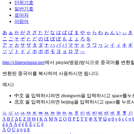
단위기호
일반기호
로마자
아랍어
あ
ぁ
か
が
さ
ざ
た
だ
な
は
ば
ぱ
ま
や
ゃ
ら
わ
ゎ
ん
い
ぃ
き
こ
ご
そ
ぞ
と
ど
の
ほ
ぼ
ぽ
も
よ
ょ
ろ
を
ア
ァ
カ
サ
ザ
タ
ダ
ナ
ハ
バ
パ
マ
ヤ
ャ
ラ
ワ
ヮ
ン
イ
ィ
キ
ギ
ソ
ゾ
ト
ド
ノ
ホ
ボ
ポ
モ
ヨ
ョ
ロ
ヲ
―
http://chineseinput.net/
에서 pinyin(병음)방식으로 중국어를 변환
변환된 중국어를 복사하여 사용하시면 됩니다.
예시)
中文 을 입력하시려면
zhongwen
을 입력하시고 space를
北京 을 입력하시려면
beijing
을 입력하시고 space를 누르
ㅥ
ㅦ
ㅧ
ㅨ
ㅩ
ㅪ
ㅫ
ㅬ
ㅭ
ㅮ
ㅯ
ㅰ
ㅱ
ㅲ
ㅳ
ㅴ
ㅵ
ㅶ
ㅷ
ㅸ
ㅹ
ㅺ
Α
Β
Γ
Δ
Ε
Ζ
Η
Θ
Ι
Κ
Λ
Μ
Ν
Ξ
Ο
Π
Ρ
Σ
Τ
Υ
Φ
Χ
Ψ
Ω
α
β
γ
δ
ε
ζ
η
á
à
Á
À
é
è
É
È
ç
Ç
ê
Ä
Ö
Ü
ä
ö
ü
ß