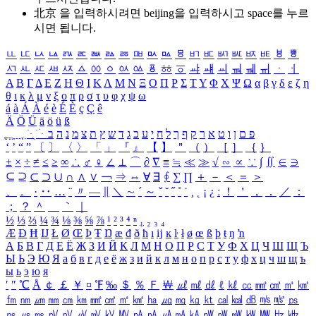
北京 을 입력하시려면
beijing
을 입력하시고 space를 누르
시면 됩니다.
ㅥ
ㅦ
ㅧ
ㅨ
ㅩ
ㅪ
ㅫ
ㅬ
ㅭ
ㅮ
ㅯ
ㅰ
ㅱ
ㅲ
ㅳ
ㅴ
ㅵ
ㅶ
ㅷ
ㅸ
ㅹ
ㅺ
ㅻ
ㅼ
ㅽ
ㅾ
ㅿ
ㆀ
ㆁ
ㆂ
ㆃ
ㆄ
ㆅ
ㆆ
ㆇ
ㆈ
ㆉ
ㆊ
ㆋ
ㆌ
ㆍ
ㆎ
Α
Β
Γ
Δ
Ε
Ζ
Η
Θ
Ι
Κ
Λ
Μ
Ν
Ξ
Ο
Π
Ρ
Σ
Τ
Υ
Φ
Χ
Ψ
Ω
α
β
γ
δ
ε
ζ
η
θ
ι
κ
λ
μ
ν
ξ
ο
π
ρ
σ
τ
υ
φ
χ
ψ
ω
á
à
Á
À
é
è
É
È
ç
Ç
ê
Ä
Ö
Ü
ä
ö
ü
ß
ְ
ֳ
ֲ
ֱ
ָ
ַ
ֵ
ֶ
ִ
ֹ
ּ
ֻ
ׂ
ׁ
ּ
ב
ה
נ
מ
צ
ת
ץ
ש
ד
ג
כ
ע
י
ח
ל
ך
ף
ק
ר
א
ט
ו
ן
ם
פ
‘
’
“
”
〔
〕
〈
〉
「
」
『
』
【
】
＂
（
）
［
］
｛
｝
±
×
÷
≠
≤
≥
∞
∴
♂
♀
∠
⊥
⌒
∂
∇
≡
≒
≪
≫
√
∽
∝
∵
∫
∬
∈
∋
⊆
⊇
⊂
⊃
∪
∩
∧
∨
￢
⇒
⇔
∀
∃
∮
∑
∏
＋
－
＜
＝
＞
、
。
·
‥
…
¨
〃
―
∥
＼
∼
´
～
ˇ
˘
˝
˚
˙
¸
˛
¡
¿
ː
！
＇
，
．
／
：
；
？
＾
＿
｀
｜
½
⅓
⅔
¼
¾
⅛
⅜
⅝
⅞
¹
²
³
⁴
ⁿ
₁
₂
₃
₄
Æ
Ð
Ħ
Ĳ
Ł
Ø
Œ
Þ
Ŧ
Ŋ
æ
đ
ð
ħ
ı
ĳ
ĸ
ŀ
ł
ø
œ
ß
þ
ŧ
ŋ
ŉ
А
Б
В
Г
Д
Е
Ё
Ж
З
И
Й
К
Л
М
Н
О
П
Р
С
Т
У
Ф
Х
Ц
Ч
Ш
Щ
Ъ
Ы
Ь
Э
Ю
Я
а
б
в
г
д
е
ё
ж
з
и
й
к
л
м
н
о
п
р
с
т
у
ф
х
ц
ч
ш
щ
ъ
ы
ь
э
ю
я
′
″
℃
Å
￠
￡
￥
¤
℉
‰
＄
％
Ｆ
￦
㎕
㎖
㎗
ℓ
㎘
㏄
㎣
㎤
㎥
㎦
㎙
㎚
㎛
㎜
㎝
㎞
㎟
㎠
㎡
㎢
㏊
㎍
㎎
㎏
㏏
㎈
㎉
㏈
㎧
㎨
㎰
㎱
㎲
㎳
㎴
㎵
㎶
㎷
㎸
㎹
㎀
㎁
㎂
㎃
㎄
㎺
㎻
㎽
㎾
㎿
㎐
㎑