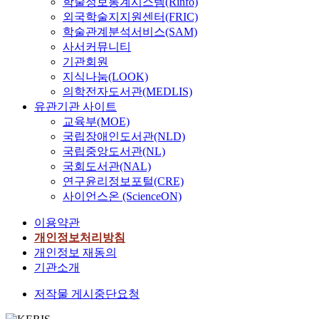
학술정보통계시스템(Rinfo)
외국학술지지원센터(FRIC)
학술관계분석서비스(SAM)
사서커뮤니티
기관회원
지식나눔(LOOK)
의학전자도서관(MEDLIS)
유관기관 사이트
교육부(MOE)
국립장애인도서관(NLD)
국립중앙도서관(NL)
국회도서관(NAL)
연구윤리정보포털(CRE)
사이언스온 (ScienceON)
이용약관
개인정보처리방침
개인정보 재동의
기관소개
저작물 게시중단요청