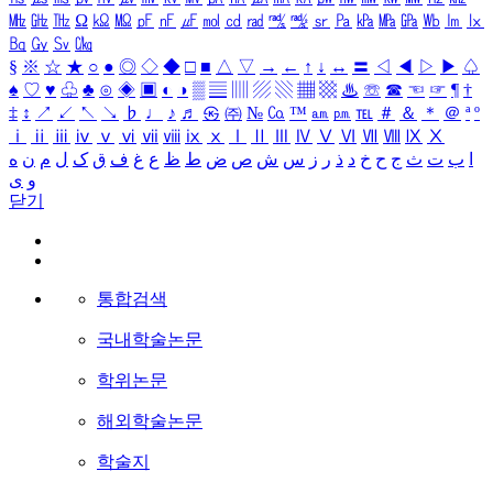
㎒
㎓
㎔
Ω
㏀
㏁
㎊
㎋
㎌
㏖
㏅
㎭
㎮
㎯
㏛
㎩
㎪
㎫
㎬
㏝
㏐
㏓
㏃
㏉
㏜
㏆
§
※
☆
★
○
●
◎
◇
◆
□
■
△
▽
→
←
↑
↓
↔
〓
◁
◀
▷
▶
♤
♠
♡
♥
♧
♣
⊙
◈
▣
◐
◑
▒
▤
▥
▨
▧
▦
▩
♨
☏
☎
☜
☞
¶
†
‡
↕
↗
↙
↖
↘
♭
♩
♪
♬
㉿
㈜
№
㏇
™
㏂
㏘
℡
＃
＆
＊
＠
ª
º
ⅰ
ⅱ
ⅲ
ⅳ
ⅴ
ⅵ
ⅶ
ⅷ
ⅸ
ⅹ
Ⅰ
Ⅱ
Ⅲ
Ⅳ
Ⅴ
Ⅵ
Ⅶ
Ⅷ
Ⅸ
Ⅹ
ا
ب
ت
ث
ج
ح
خ
د
ذ
ر
ز
س
ش
ص
ض
ط
ظ
ع
غ
ف
ق
ک
ل
م
ن
ه
و
ی
닫기
통합검색
국내학술논문
학위논문
해외학술논문
학술지