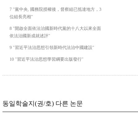
7 "黨中央, 國務院授權後，督察組已抵達地方，3
位組長亮相"
8 "開啟全面依法治國新時代黨的十八大以來全面
依法治國新成就述評"
9 "習近平法治思想引領新時代法治中國建設"
10 "習近平法治思想學習綱要出版發行"
동일학술지(권/호) 다른 논문