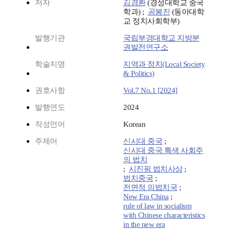
저자
김경환
(경성대학교 중국
학과) ;
공봉진
(동아대학
교 정치사회학부)
발행기관
국립부경대학교 지방분
권발전연구소
학술지명
지역과 정치(Local Society
& Politics)
권호사항
Vol.7 No.1 [2024]
발행연도
2024
작성언어
Korean
주제어
신시대 중국
;
신시대 중국 특색 사회주
의 법치
;
시진핑 법치사상
;
법치중국
;
전면적 의법치국
;
New Era China
;
rule of law in socialism
with Chinese characteristics
in the new era