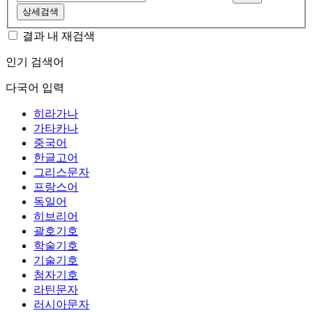
상세검색
결과 내 재검색
인기 검색어
다국어 입력
히라가나
가타카나
중국어
한글고어
그리스문자
프랑스어
독일어
히브리어
괄호기호
학술기호
기술기호
첨자기호
라틴문자
러시아문자