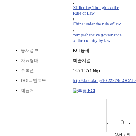
;
Xi Jinping Thought on the
Rule of Law
;
China under the rule of law
;
comprehensive governance
of the country by law
등재정보
KCI등재
자료형태
학술저널
수록면
105-147(43쪽)
DOI식별코드
http://dx.doi.org/10.22979/LOCA
제공처
KCI
0
상세조회