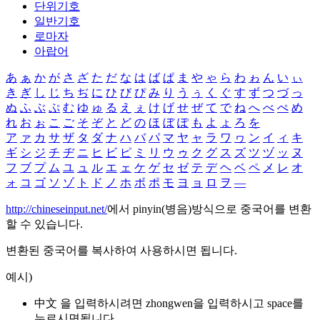
단위기호
일반기호
로마자
아랍어
あ
ぁ
か
が
さ
ざ
た
だ
な
は
ば
ぱ
ま
や
ゃ
ら
わ
ゎ
ん
い
ぃ
き
ぎ
し
じ
ち
ぢ
に
ひ
び
ぴ
み
り
う
ぅ
く
ぐ
す
ず
つ
づ
っ
ぬ
ふ
ぶ
ぷ
む
ゆ
ゅ
る
え
ぇ
け
げ
せ
ぜ
て
で
ね
へ
べ
ぺ
め
れ
お
ぉ
こ
ご
そ
ぞ
と
ど
の
ほ
ぼ
ぽ
も
よ
ょ
ろ
を
ア
ァ
カ
サ
ザ
タ
ダ
ナ
ハ
バ
パ
マ
ヤ
ャ
ラ
ワ
ヮ
ン
イ
ィ
キ
ギ
シ
ジ
チ
ヂ
ニ
ヒ
ビ
ピ
ミ
リ
ウ
ゥ
ク
グ
ス
ズ
ツ
ヅ
ッ
ヌ
フ
ブ
プ
ム
ユ
ュ
ル
エ
ェ
ケ
ゲ
セ
ゼ
テ
デ
ヘ
ベ
ペ
メ
レ
オ
ォ
コ
ゴ
ソ
ゾ
ト
ド
ノ
ホ
ボ
ポ
モ
ヨ
ョ
ロ
ヲ
―
http://chineseinput.net/
에서 pinyin(병음)방식으로 중국어를 변환
할 수 있습니다.
변환된 중국어를 복사하여 사용하시면 됩니다.
예시)
中文 을 입력하시려면
zhongwen
을 입력하시고 space를
누르시면됩니다.