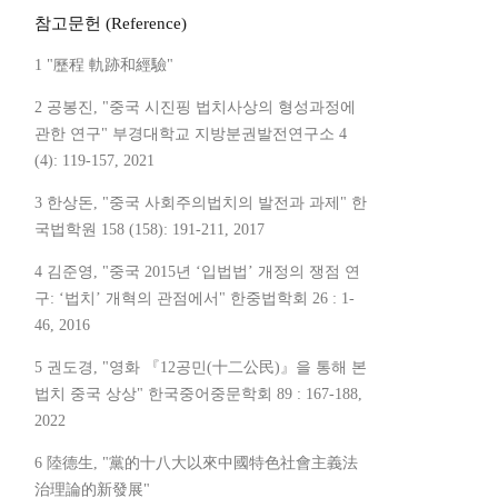
참고문헌 (Reference)
1 "歷程 軌跡和經驗"
2 공봉진, "중국 시진핑 법치사상의 형성과정에
관한 연구" 부경대학교 지방분권발전연구소 4
(4): 119-157, 2021
3 한상돈, "중국 사회주의법치의 발전과 과제" 한
국법학원 158 (158): 191-211, 2017
4 김준영, "중국 2015년 ‘입법법’ 개정의 쟁점 연
구: ‘법치’ 개혁의 관점에서" 한중법학회 26 : 1-
46, 2016
5 권도경, "영화 『12공민(十二公民)』을 통해 본
법치 중국 상상" 한국중어중문학회 89 : 167-188,
2022
6 陸德生, "黨的十八大以來中國特色社會主義法
治理論的新發展"