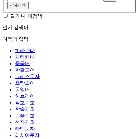
상세검색
결과 내 재검색
인기 검색어
다국어 입력
히라가나
가타카나
중국어
한글고어
그리스문자
프랑스어
독일어
히브리어
괄호기호
학술기호
기술기호
첨자기호
라틴문자
러시아문자