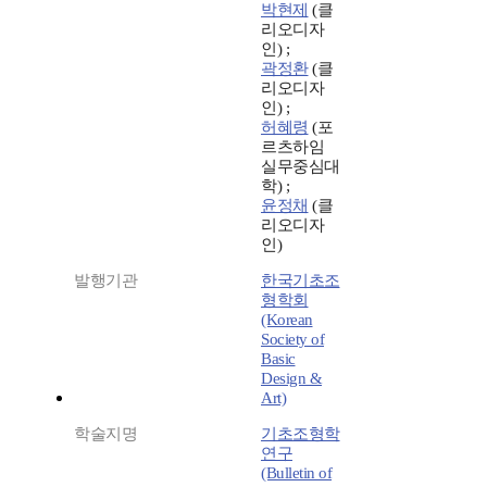
박현제
(클
리오디자
인) ;
곽정환
(클
리오디자
인) ;
허혜령
(포
르츠하임
실무중심대
학) ;
윤정채
(클
리오디자
인)
발행기관
한국기초조
형학회
(Korean
Society of
Basic
Design &
Art)
학술지명
기초조형학
연구
(Bulletin of