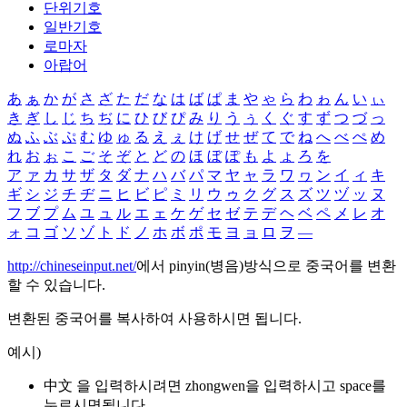
단위기호
일반기호
로마자
아랍어
あ
ぁ
か
が
さ
ざ
た
だ
な
は
ば
ぱ
ま
や
ゃ
ら
わ
ゎ
ん
い
ぃ
き
ぎ
し
じ
ち
ぢ
に
ひ
び
ぴ
み
り
う
ぅ
く
ぐ
す
ず
つ
づ
っ
ぬ
ふ
ぶ
ぷ
む
ゆ
ゅ
る
え
ぇ
け
げ
せ
ぜ
て
で
ね
へ
べ
ぺ
め
れ
お
ぉ
こ
ご
そ
ぞ
と
ど
の
ほ
ぼ
ぽ
も
よ
ょ
ろ
を
ア
ァ
カ
サ
ザ
タ
ダ
ナ
ハ
バ
パ
マ
ヤ
ャ
ラ
ワ
ヮ
ン
イ
ィ
キ
ギ
シ
ジ
チ
ヂ
ニ
ヒ
ビ
ピ
ミ
リ
ウ
ゥ
ク
グ
ス
ズ
ツ
ヅ
ッ
ヌ
フ
ブ
プ
ム
ユ
ュ
ル
エ
ェ
ケ
ゲ
セ
ゼ
テ
デ
ヘ
ベ
ペ
メ
レ
オ
ォ
コ
ゴ
ソ
ゾ
ト
ド
ノ
ホ
ボ
ポ
モ
ヨ
ョ
ロ
ヲ
―
http://chineseinput.net/
에서 pinyin(병음)방식으로 중국어를 변환
할 수 있습니다.
변환된 중국어를 복사하여 사용하시면 됩니다.
예시)
中文 을 입력하시려면
zhongwen
을 입력하시고 space를
누르시면됩니다.