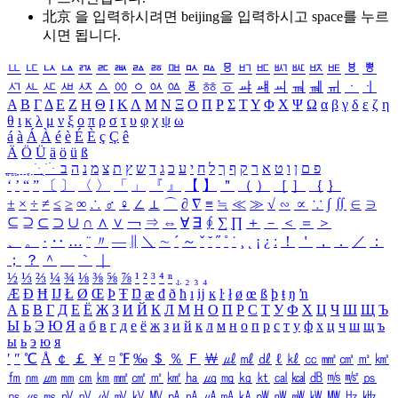
北京 을 입력하시려면
beijing
을 입력하시고 space를 누르
시면 됩니다.
ㅥ
ㅦ
ㅧ
ㅨ
ㅩ
ㅪ
ㅫ
ㅬ
ㅭ
ㅮ
ㅯ
ㅰ
ㅱ
ㅲ
ㅳ
ㅴ
ㅵ
ㅶ
ㅷ
ㅸ
ㅹ
ㅺ
ㅻ
ㅼ
ㅽ
ㅾ
ㅿ
ㆀ
ㆁ
ㆂ
ㆃ
ㆄ
ㆅ
ㆆ
ㆇ
ㆈ
ㆉ
ㆊ
ㆋ
ㆌ
ㆍ
ㆎ
Α
Β
Γ
Δ
Ε
Ζ
Η
Θ
Ι
Κ
Λ
Μ
Ν
Ξ
Ο
Π
Ρ
Σ
Τ
Υ
Φ
Χ
Ψ
Ω
α
β
γ
δ
ε
ζ
η
θ
ι
κ
λ
μ
ν
ξ
ο
π
ρ
σ
τ
υ
φ
χ
ψ
ω
á
à
Á
À
é
è
É
È
ç
Ç
ê
Ä
Ö
Ü
ä
ö
ü
ß
ְ
ֳ
ֲ
ֱ
ָ
ַ
ֵ
ֶ
ִ
ֹ
ּ
ֻ
ׂ
ׁ
ּ
ב
ה
נ
מ
צ
ת
ץ
ש
ד
ג
כ
ע
י
ח
ל
ך
ף
ק
ר
א
ט
ו
ן
ם
פ
‘
’
“
”
〔
〕
〈
〉
「
」
『
』
【
】
＂
（
）
［
］
｛
｝
±
×
÷
≠
≤
≥
∞
∴
♂
♀
∠
⊥
⌒
∂
∇
≡
≒
≪
≫
√
∽
∝
∵
∫
∬
∈
∋
⊆
⊇
⊂
⊃
∪
∩
∧
∨
￢
⇒
⇔
∀
∃
∮
∑
∏
＋
－
＜
＝
＞
、
。
·
‥
…
¨
〃
―
∥
＼
∼
´
～
ˇ
˘
˝
˚
˙
¸
˛
¡
¿
ː
！
＇
，
．
／
：
；
？
＾
＿
｀
｜
½
⅓
⅔
¼
¾
⅛
⅜
⅝
⅞
¹
²
³
⁴
ⁿ
₁
₂
₃
₄
Æ
Ð
Ħ
Ĳ
Ł
Ø
Œ
Þ
Ŧ
Ŋ
æ
đ
ð
ħ
ı
ĳ
ĸ
ŀ
ł
ø
œ
ß
þ
ŧ
ŋ
ŉ
А
Б
В
Г
Д
Е
Ё
Ж
З
И
Й
К
Л
М
Н
О
П
Р
С
Т
У
Ф
Х
Ц
Ч
Ш
Щ
Ъ
Ы
Ь
Э
Ю
Я
а
б
в
г
д
е
ё
ж
з
и
й
к
л
м
н
о
п
р
с
т
у
ф
х
ц
ч
ш
щ
ъ
ы
ь
э
ю
я
′
″
℃
Å
￠
￡
￥
¤
℉
‰
＄
％
Ｆ
￦
㎕
㎖
㎗
ℓ
㎘
㏄
㎣
㎤
㎥
㎦
㎙
㎚
㎛
㎜
㎝
㎞
㎟
㎠
㎡
㎢
㏊
㎍
㎎
㎏
㏏
㎈
㎉
㏈
㎧
㎨
㎰
㎱
㎲
㎳
㎴
㎵
㎶
㎷
㎸
㎹
㎀
㎁
㎂
㎃
㎄
㎺
㎻
㎽
㎾
㎿
㎐
㎑