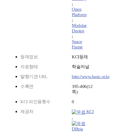
;
Open
Platform
;
Modular
Design
;
Space
Frame
등재정보
KCI등재
자료형태
학술저널
발행기관 URL
http://www.basic.or.kr
수록면
395-406(12
쪽)
KCI 피인용횟수
0
제공처
KCI
,
DBpia