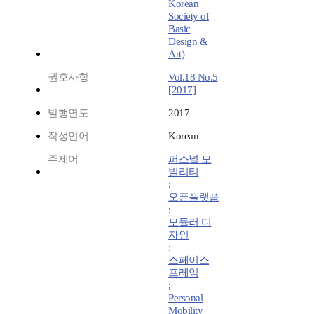
Korean
Society of
Basic
Design &
Art)
권호사항
Vol.18 No.5
[2017]
발행연도
2017
작성언어
Korean
주제어
퍼스널 모
빌리티
;
오픈플랫폼
;
모듈러 디
자인
;
스페이스
프레임
;
Personal
Mobility