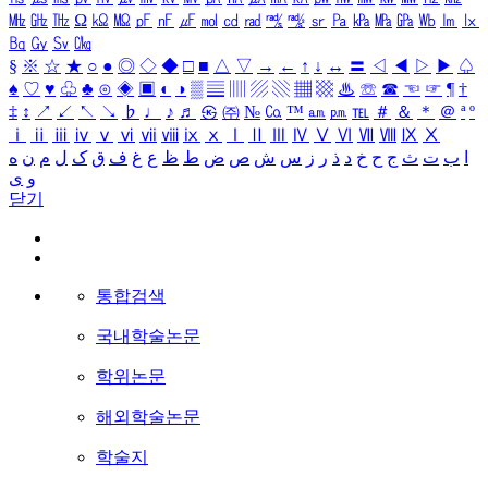
㎒
㎓
㎔
Ω
㏀
㏁
㎊
㎋
㎌
㏖
㏅
㎭
㎮
㎯
㏛
㎩
㎪
㎫
㎬
㏝
㏐
㏓
㏃
㏉
㏜
㏆
§
※
☆
★
○
●
◎
◇
◆
□
■
△
▽
→
←
↑
↓
↔
〓
◁
◀
▷
▶
♤
♠
♡
♥
♧
♣
⊙
◈
▣
◐
◑
▒
▤
▥
▨
▧
▦
▩
♨
☏
☎
☜
☞
¶
†
‡
↕
↗
↙
↖
↘
♭
♩
♪
♬
㉿
㈜
№
㏇
™
㏂
㏘
℡
＃
＆
＊
＠
ª
º
ⅰ
ⅱ
ⅲ
ⅳ
ⅴ
ⅵ
ⅶ
ⅷ
ⅸ
ⅹ
Ⅰ
Ⅱ
Ⅲ
Ⅳ
Ⅴ
Ⅵ
Ⅶ
Ⅷ
Ⅸ
Ⅹ
ا
ب
ت
ث
ج
ح
خ
د
ذ
ر
ز
س
ش
ص
ض
ط
ظ
ع
غ
ف
ق
ک
ل
م
ن
ه
و
ی
닫기
통합검색
국내학술논문
학위논문
해외학술논문
학술지