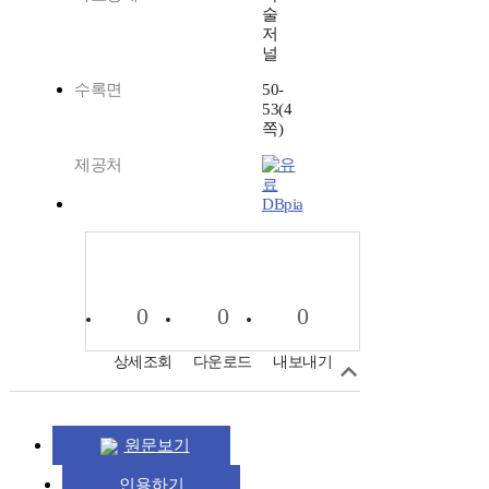
술
저
널
수록면
50-
53(4
쪽)
제공처
DBpia
0
0
0
상세조회
다운로드
내보내기
원문보기
인용하기