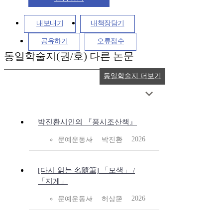
내보내기
내책장담기
공유하기
오류접수
동일학술지(권/호) 다른 논문
동일학술지 더보기
박진환시인의 『풍시조산책』
2026
문예운동사
박진환
[다시 읽는 名隨筆] 「모색」 /
「지게」
2026
문예운동사
허상문