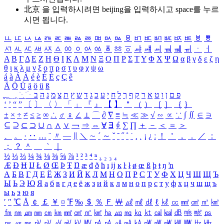
北京 을 입력하시려면
beijing
을 입력하시고 space를 누르
시면 됩니다.
ㅥ
ㅦ
ㅧ
ㅨ
ㅩ
ㅪ
ㅫ
ㅬ
ㅭ
ㅮ
ㅯ
ㅰ
ㅱ
ㅲ
ㅳ
ㅴ
ㅵ
ㅶ
ㅷ
ㅸ
ㅹ
ㅺ
ㅻ
ㅼ
ㅽ
ㅾ
ㅿ
ㆀ
ㆁ
ㆂ
ㆃ
ㆄ
ㆅ
ㆆ
ㆇ
ㆈ
ㆉ
ㆊ
ㆋ
ㆌ
ㆍ
ㆎ
Α
Β
Γ
Δ
Ε
Ζ
Η
Θ
Ι
Κ
Λ
Μ
Ν
Ξ
Ο
Π
Ρ
Σ
Τ
Υ
Φ
Χ
Ψ
Ω
α
β
γ
δ
ε
ζ
η
θ
ι
κ
λ
μ
ν
ξ
ο
π
ρ
σ
τ
υ
φ
χ
ψ
ω
á
à
Á
À
é
è
É
È
ç
Ç
ê
Ä
Ö
Ü
ä
ö
ü
ß
ְ
ֳ
ֲ
ֱ
ָ
ַ
ֵ
ֶ
ִ
ֹ
ּ
ֻ
ׂ
ׁ
ּ
ב
ה
נ
מ
צ
ת
ץ
ש
ד
ג
כ
ע
י
ח
ל
ך
ף
ק
ר
א
ט
ו
ן
ם
פ
‘
’
“
”
〔
〕
〈
〉
「
」
『
』
【
】
＂
（
）
［
］
｛
｝
±
×
÷
≠
≤
≥
∞
∴
♂
♀
∠
⊥
⌒
∂
∇
≡
≒
≪
≫
√
∽
∝
∵
∫
∬
∈
∋
⊆
⊇
⊂
⊃
∪
∩
∧
∨
￢
⇒
⇔
∀
∃
∮
∑
∏
＋
－
＜
＝
＞
、
。
·
‥
…
¨
〃
―
∥
＼
∼
´
～
ˇ
˘
˝
˚
˙
¸
˛
¡
¿
ː
！
＇
，
．
／
：
；
？
＾
＿
｀
｜
½
⅓
⅔
¼
¾
⅛
⅜
⅝
⅞
¹
²
³
⁴
ⁿ
₁
₂
₃
₄
Æ
Ð
Ħ
Ĳ
Ł
Ø
Œ
Þ
Ŧ
Ŋ
æ
đ
ð
ħ
ı
ĳ
ĸ
ŀ
ł
ø
œ
ß
þ
ŧ
ŋ
ŉ
А
Б
В
Г
Д
Е
Ё
Ж
З
И
Й
К
Л
М
Н
О
П
Р
С
Т
У
Ф
Х
Ц
Ч
Ш
Щ
Ъ
Ы
Ь
Э
Ю
Я
а
б
в
г
д
е
ё
ж
з
и
й
к
л
м
н
о
п
р
с
т
у
ф
х
ц
ч
ш
щ
ъ
ы
ь
э
ю
я
′
″
℃
Å
￠
￡
￥
¤
℉
‰
＄
％
Ｆ
￦
㎕
㎖
㎗
ℓ
㎘
㏄
㎣
㎤
㎥
㎦
㎙
㎚
㎛
㎜
㎝
㎞
㎟
㎠
㎡
㎢
㏊
㎍
㎎
㎏
㏏
㎈
㎉
㏈
㎧
㎨
㎰
㎱
㎲
㎳
㎴
㎵
㎶
㎷
㎸
㎹
㎀
㎁
㎂
㎃
㎄
㎺
㎻
㎽
㎾
㎿
㎐
㎑