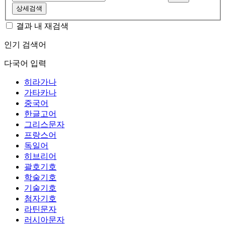
상세검색
결과 내 재검색
인기 검색어
다국어 입력
히라가나
가타카나
중국어
한글고어
그리스문자
프랑스어
독일어
히브리어
괄호기호
학술기호
기술기호
첨자기호
라틴문자
러시아문자