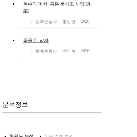
복수의 미학, 혹은 풍시조 시업(詩
業)
2026
문예운동사
홍신선
꽃을 든 남자
2026
문예운동사
박영자
분석정보
활용도 분석
논문 주제 분석