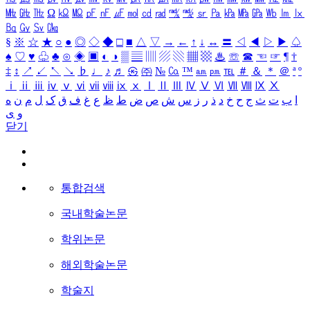
㎒
㎓
㎔
Ω
㏀
㏁
㎊
㎋
㎌
㏖
㏅
㎭
㎮
㎯
㏛
㎩
㎪
㎫
㎬
㏝
㏐
㏓
㏃
㏉
㏜
㏆
§
※
☆
★
○
●
◎
◇
◆
□
■
△
▽
→
←
↑
↓
↔
〓
◁
◀
▷
▶
♤
♠
♡
♥
♧
♣
⊙
◈
▣
◐
◑
▒
▤
▥
▨
▧
▦
▩
♨
☏
☎
☜
☞
¶
†
‡
↕
↗
↙
↖
↘
♭
♩
♪
♬
㉿
㈜
№
㏇
™
㏂
㏘
℡
＃
＆
＊
＠
ª
º
ⅰ
ⅱ
ⅲ
ⅳ
ⅴ
ⅵ
ⅶ
ⅷ
ⅸ
ⅹ
Ⅰ
Ⅱ
Ⅲ
Ⅳ
Ⅴ
Ⅵ
Ⅶ
Ⅷ
Ⅸ
Ⅹ
ا
ب
ت
ث
ج
ح
خ
د
ذ
ر
ز
س
ش
ص
ض
ط
ظ
ع
غ
ف
ق
ک
ل
م
ن
ه
و
ی
닫기
통합검색
국내학술논문
학위논문
해외학술논문
학술지