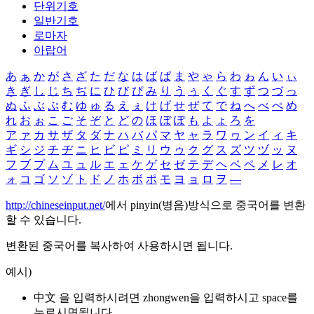
단위기호
일반기호
로마자
아랍어
あ
ぁ
か
が
さ
ざ
た
だ
な
は
ば
ぱ
ま
や
ゃ
ら
わ
ゎ
ん
い
ぃ
き
ぎ
し
じ
ち
ぢ
に
ひ
び
ぴ
み
り
う
ぅ
く
ぐ
す
ず
つ
づ
っ
ぬ
ふ
ぶ
ぷ
む
ゆ
ゅ
る
え
ぇ
け
げ
せ
ぜ
て
で
ね
へ
べ
ぺ
め
れ
お
ぉ
こ
ご
そ
ぞ
と
ど
の
ほ
ぼ
ぽ
も
よ
ょ
ろ
を
ア
ァ
カ
サ
ザ
タ
ダ
ナ
ハ
バ
パ
マ
ヤ
ャ
ラ
ワ
ヮ
ン
イ
ィ
キ
ギ
シ
ジ
チ
ヂ
ニ
ヒ
ビ
ピ
ミ
リ
ウ
ゥ
ク
グ
ス
ズ
ツ
ヅ
ッ
ヌ
フ
ブ
プ
ム
ユ
ュ
ル
エ
ェ
ケ
ゲ
セ
ゼ
テ
デ
ヘ
ベ
ペ
メ
レ
オ
ォ
コ
ゴ
ソ
ゾ
ト
ド
ノ
ホ
ボ
ポ
モ
ヨ
ョ
ロ
ヲ
―
http://chineseinput.net/
에서 pinyin(병음)방식으로 중국어를 변환
할 수 있습니다.
변환된 중국어를 복사하여 사용하시면 됩니다.
예시)
中文 을 입력하시려면
zhongwen
을 입력하시고 space를
누르시면됩니다.