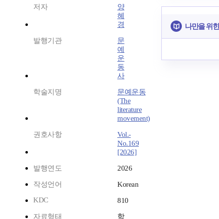
저자
양
혜
경
나만을 위한
발행기관
문
예
운
동
사
학술지명
문예운동
(The
literature
movement)
권호사항
Vol.-
No.169
[2026]
발행연도
2026
작성언어
Korean
KDC
810
자료형태
학