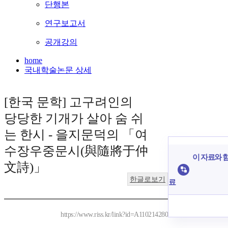
단행본
연구보고서
공개강의
home
국내학술논문 상세
[한국 문학] 고구려인의
당당한 기개가 살아 숨 쉬
는 한시 - 을지문덕의 「여
수장우중문시(與隨將于仲
이 자료와 함
文詩)」
한글로보기
료
https://www.riss.kr/link?id=A110214280