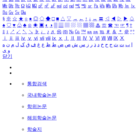
㎒
㎓
㎔
Ω
㏀
㏁
㎊
㎋
㎌
㏖
㏅
㎭
㎮
㎯
㏛
㎩
㎪
㎫
㎬
㏝
㏐
㏓
㏃
㏉
㏜
㏆
§
※
☆
★
○
●
◎
◇
◆
□
■
△
▽
→
←
↑
↓
↔
〓
◁
◀
▷
▶
♤
♠
♡
♥
♧
♣
⊙
◈
▣
◐
◑
▒
▤
▥
▨
▧
▦
▩
♨
☏
☎
☜
☞
¶
†
‡
↕
↗
↙
↖
↘
♭
♩
♪
♬
㉿
㈜
№
㏇
™
㏂
㏘
℡
＃
＆
＊
＠
ª
º
ⅰ
ⅱ
ⅲ
ⅳ
ⅴ
ⅵ
ⅶ
ⅷ
ⅸ
ⅹ
Ⅰ
Ⅱ
Ⅲ
Ⅳ
Ⅴ
Ⅵ
Ⅶ
Ⅷ
Ⅸ
Ⅹ
ا
ب
ت
ث
ج
ح
خ
د
ذ
ر
ز
س
ش
ص
ض
ط
ظ
ع
غ
ف
ق
ک
ل
م
ن
ه
و
ی
닫기
통합검색
국내학술논문
학위논문
해외학술논문
학술지