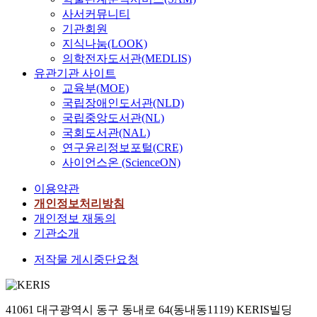
사서커뮤니티
기관회원
지식나눔(LOOK)
의학전자도서관(MEDLIS)
유관기관 사이트
교육부(MOE)
국립장애인도서관(NLD)
국립중앙도서관(NL)
국회도서관(NAL)
연구윤리정보포털(CRE)
사이언스온 (ScienceON)
이용약관
개인정보처리방침
개인정보 재동의
기관소개
저작물 게시중단요청
41061 대구광역시 동구 동내로 64(동내동1119) KERIS빌딩