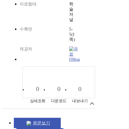
자료형태
학
술
저
널
수록면
5-
5(1
쪽)
제공처
DBpia
0
0
0
상세조회
다운로드
내보내기
원문보기