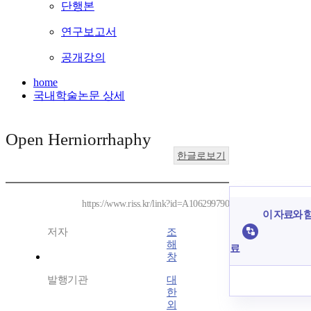
단행본
연구보고서
공개강의
home
국내학술논문 상세
Open Herniorrhaphy
한글로보기
https://www.riss.kr/link?id=A106299790
이 자료와 함
저자
조
해
료
창
발행기관
대
한
외