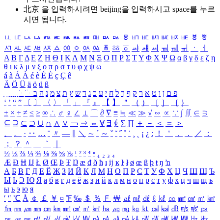
北京 을 입력하시려면
beijing
을 입력하시고 space를 누르
시면 됩니다.
ㅥ
ㅦ
ㅧ
ㅨ
ㅩ
ㅪ
ㅫ
ㅬ
ㅭ
ㅮ
ㅯ
ㅰ
ㅱ
ㅲ
ㅳ
ㅴ
ㅵ
ㅶ
ㅷ
ㅸ
ㅹ
ㅺ
ㅻ
ㅼ
ㅽ
ㅾ
ㅿ
ㆀ
ㆁ
ㆂ
ㆃ
ㆄ
ㆅ
ㆆ
ㆇ
ㆈ
ㆉ
ㆊ
ㆋ
ㆌ
ㆍ
ㆎ
Α
Β
Γ
Δ
Ε
Ζ
Η
Θ
Ι
Κ
Λ
Μ
Ν
Ξ
Ο
Π
Ρ
Σ
Τ
Υ
Φ
Χ
Ψ
Ω
α
β
γ
δ
ε
ζ
η
θ
ι
κ
λ
μ
ν
ξ
ο
π
ρ
σ
τ
υ
φ
χ
ψ
ω
á
à
Á
À
é
è
É
È
ç
Ç
ê
Ä
Ö
Ü
ä
ö
ü
ß
ְ
ֳ
ֲ
ֱ
ָ
ַ
ֵ
ֶ
ִ
ֹ
ּ
ֻ
ׂ
ׁ
ּ
ב
ה
נ
מ
צ
ת
ץ
ש
ד
ג
כ
ע
י
ח
ל
ך
ף
ק
ר
א
ט
ו
ן
ם
פ
‘
’
“
”
〔
〕
〈
〉
「
」
『
』
【
】
＂
（
）
［
］
｛
｝
±
×
÷
≠
≤
≥
∞
∴
♂
♀
∠
⊥
⌒
∂
∇
≡
≒
≪
≫
√
∽
∝
∵
∫
∬
∈
∋
⊆
⊇
⊂
⊃
∪
∩
∧
∨
￢
⇒
⇔
∀
∃
∮
∑
∏
＋
－
＜
＝
＞
、
。
·
‥
…
¨
〃
―
∥
＼
∼
´
～
ˇ
˘
˝
˚
˙
¸
˛
¡
¿
ː
！
＇
，
．
／
：
；
？
＾
＿
｀
｜
½
⅓
⅔
¼
¾
⅛
⅜
⅝
⅞
¹
²
³
⁴
ⁿ
₁
₂
₃
₄
Æ
Ð
Ħ
Ĳ
Ł
Ø
Œ
Þ
Ŧ
Ŋ
æ
đ
ð
ħ
ı
ĳ
ĸ
ŀ
ł
ø
œ
ß
þ
ŧ
ŋ
ŉ
А
Б
В
Г
Д
Е
Ё
Ж
З
И
Й
К
Л
М
Н
О
П
Р
С
Т
У
Ф
Х
Ц
Ч
Ш
Щ
Ъ
Ы
Ь
Э
Ю
Я
а
б
в
г
д
е
ё
ж
з
и
й
к
л
м
н
о
п
р
с
т
у
ф
х
ц
ч
ш
щ
ъ
ы
ь
э
ю
я
′
″
℃
Å
￠
￡
￥
¤
℉
‰
＄
％
Ｆ
￦
㎕
㎖
㎗
ℓ
㎘
㏄
㎣
㎤
㎥
㎦
㎙
㎚
㎛
㎜
㎝
㎞
㎟
㎠
㎡
㎢
㏊
㎍
㎎
㎏
㏏
㎈
㎉
㏈
㎧
㎨
㎰
㎱
㎲
㎳
㎴
㎵
㎶
㎷
㎸
㎹
㎀
㎁
㎂
㎃
㎄
㎺
㎻
㎽
㎾
㎿
㎐
㎑