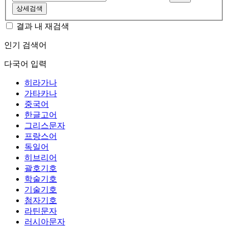
상세검색
결과 내 재검색
인기 검색어
다국어 입력
히라가나
가타카나
중국어
한글고어
그리스문자
프랑스어
독일어
히브리어
괄호기호
학술기호
기술기호
첨자기호
라틴문자
러시아문자