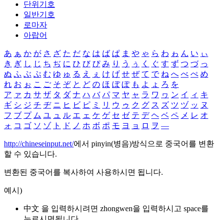
단위기호
일반기호
로마자
아랍어
あ
ぁ
か
が
さ
ざ
た
だ
な
は
ば
ぱ
ま
や
ゃ
ら
わ
ゎ
ん
い
ぃ
き
ぎ
し
じ
ち
ぢ
に
ひ
び
ぴ
み
り
う
ぅ
く
ぐ
す
ず
つ
づ
っ
ぬ
ふ
ぶ
ぷ
む
ゆ
ゅ
る
え
ぇ
け
げ
せ
ぜ
て
で
ね
へ
べ
ぺ
め
れ
お
ぉ
こ
ご
そ
ぞ
と
ど
の
ほ
ぼ
ぽ
も
よ
ょ
ろ
を
ア
ァ
カ
サ
ザ
タ
ダ
ナ
ハ
バ
パ
マ
ヤ
ャ
ラ
ワ
ヮ
ン
イ
ィ
キ
ギ
シ
ジ
チ
ヂ
ニ
ヒ
ビ
ピ
ミ
リ
ウ
ゥ
ク
グ
ス
ズ
ツ
ヅ
ッ
ヌ
フ
ブ
プ
ム
ユ
ュ
ル
エ
ェ
ケ
ゲ
セ
ゼ
テ
デ
ヘ
ベ
ペ
メ
レ
オ
ォ
コ
ゴ
ソ
ゾ
ト
ド
ノ
ホ
ボ
ポ
モ
ヨ
ョ
ロ
ヲ
―
http://chineseinput.net/
에서 pinyin(병음)방식으로 중국어를 변환
할 수 있습니다.
변환된 중국어를 복사하여 사용하시면 됩니다.
예시)
中文 을 입력하시려면
zhongwen
을 입력하시고 space를
누르시면됩니다.