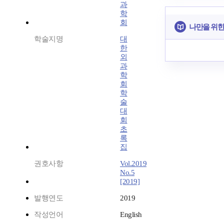
과
학
회
나만을 위한
학술지명
대
한
외
과
학
회
학
술
대
회
초
록
집
권호사항
Vol.2019
No.5
[2019]
발행연도
2019
작성언어
English