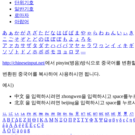
단위기호
일반기호
로마자
아랍어
あ
ぁ
か
が
さ
ざ
た
だ
な
は
ば
ぱ
ま
や
ゃ
ら
わ
ゎ
ん
い
ぃ
き
こ
ご
そ
ぞ
と
ど
の
ほ
ぼ
ぽ
も
よ
ょ
ろ
を
ア
ァ
カ
サ
ザ
タ
ダ
ナ
ハ
バ
パ
マ
ヤ
ャ
ラ
ワ
ヮ
ン
イ
ィ
キ
ギ
ソ
ゾ
ト
ド
ノ
ホ
ボ
ポ
モ
ヨ
ョ
ロ
ヲ
―
http://chineseinput.net/
에서 pinyin(병음)방식으로 중국어를 변환
변환된 중국어를 복사하여 사용하시면 됩니다.
예시)
中文 을 입력하시려면
zhongwen
을 입력하시고 space를
北京 을 입력하시려면
beijing
을 입력하시고 space를 누르
ㅥ
ㅦ
ㅧ
ㅨ
ㅩ
ㅪ
ㅫ
ㅬ
ㅭ
ㅮ
ㅯ
ㅰ
ㅱ
ㅲ
ㅳ
ㅴ
ㅵ
ㅶ
ㅷ
ㅸ
ㅹ
ㅺ
Α
Β
Γ
Δ
Ε
Ζ
Η
Θ
Ι
Κ
Λ
Μ
Ν
Ξ
Ο
Π
Ρ
Σ
Τ
Υ
Φ
Χ
Ψ
Ω
α
β
γ
δ
ε
ζ
η
á
à
Á
À
é
è
É
È
ç
Ç
ê
Ä
Ö
Ü
ä
ö
ü
ß