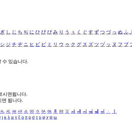
ぎ
し
じ
ち
ぢ
に
ひ
び
ぴ
み
り
う
ぅ
く
ぐ
す
ず
つ
づ
っ
ぬ
ふ
シ
ジ
チ
ヂ
ニ
ヒ
ビ
ピ
ミ
リ
ウ
ゥ
ク
グ
ス
ズ
ツ
ヅ
ッ
ヌ
フ
ブ
할 수 있습니다.
누르시면됩니다.
시면 됩니다.
ㅻ
ㅼ
ㅽ
ㅾ
ㅿ
ㆀ
ㆁ
ㆂ
ㆃ
ㆄ
ㆅ
ㆆ
ㆇ
ㆈ
ㆉ
ㆊ
ㆋ
ㆌ
ㆍ
ㆎ
θ
ι
κ
λ
μ
ν
ξ
ο
π
ρ
σ
τ
υ
φ
χ
ψ
ω