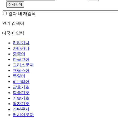
상세검색
결과 내 재검색
인기 검색어
다국어 입력
히라가나
가타카나
중국어
한글고어
그리스문자
프랑스어
독일어
히브리어
괄호기호
학술기호
기술기호
첨자기호
라틴문자
러시아문자