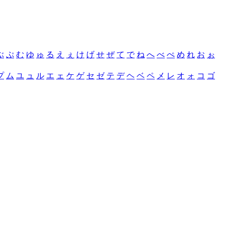
ぶ
ぷ
む
ゆ
ゅ
る
え
ぇ
け
げ
せ
ぜ
て
で
ね
へ
べ
ぺ
め
れ
お
ぉ
プ
ム
ユ
ュ
ル
エ
ェ
ケ
ゲ
セ
ゼ
テ
デ
ヘ
ベ
ペ
メ
レ
オ
ォ
コ
ゴ