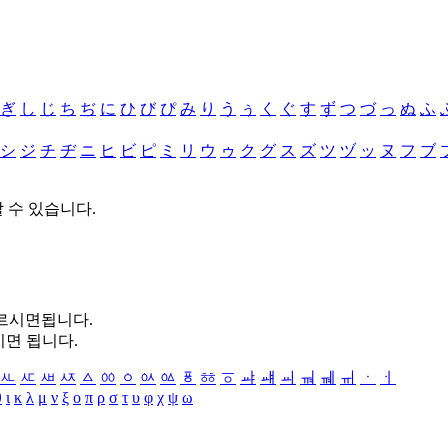
ぎ
し
じ
ち
ぢ
に
ひ
び
ぴ
み
り
う
ぅ
く
ぐ
す
ず
つ
づ
っ
ぬ
ふ
シ
ジ
チ
ヂ
ニ
ヒ
ビ
ピ
ミ
リ
ウ
ゥ
ク
グ
ス
ズ
ツ
ヅ
ッ
ヌ
フ
ブ
할 수 있습니다.
누르시면됩니다.
시면 됩니다.
ㅻ
ㅼ
ㅽ
ㅾ
ㅿ
ㆀ
ㆁ
ㆂ
ㆃ
ㆄ
ㆅ
ㆆ
ㆇ
ㆈ
ㆉ
ㆊ
ㆋ
ㆌ
ㆍ
ㆎ
θ
ι
κ
λ
μ
ν
ξ
ο
π
ρ
σ
τ
υ
φ
χ
ψ
ω