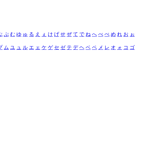
ぶ
ぷ
む
ゆ
ゅ
る
え
ぇ
け
げ
せ
ぜ
て
で
ね
へ
べ
ぺ
め
れ
お
ぉ
プ
ム
ユ
ュ
ル
エ
ェ
ケ
ゲ
セ
ゼ
テ
デ
ヘ
ベ
ペ
メ
レ
オ
ォ
コ
ゴ