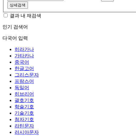
상세검색
결과 내 재검색
인기 검색어
다국어 입력
히라가나
가타카나
중국어
한글고어
그리스문자
프랑스어
독일어
히브리어
괄호기호
학술기호
기술기호
첨자기호
라틴문자
러시아문자