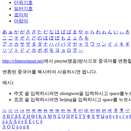
단위기호
일반기호
로마자
아랍어
あ
ぁ
か
が
さ
ざ
た
だ
な
は
ば
ぱ
ま
や
ゃ
ら
わ
ゎ
ん
い
ぃ
き
こ
ご
そ
ぞ
と
ど
の
ほ
ぼ
ぽ
も
よ
ょ
ろ
を
ア
ァ
カ
サ
ザ
タ
ダ
ナ
ハ
バ
パ
マ
ヤ
ャ
ラ
ワ
ヮ
ン
イ
ィ
キ
ギ
ソ
ゾ
ト
ド
ノ
ホ
ボ
ポ
モ
ヨ
ョ
ロ
ヲ
―
http://chineseinput.net/
에서 pinyin(병음)방식으로 중국어를 변환
변환된 중국어를 복사하여 사용하시면 됩니다.
예시)
中文 을 입력하시려면
zhongwen
을 입력하시고 space를
北京 을 입력하시려면
beijing
을 입력하시고 space를 누르
ㅥ
ㅦ
ㅧ
ㅨ
ㅩ
ㅪ
ㅫ
ㅬ
ㅭ
ㅮ
ㅯ
ㅰ
ㅱ
ㅲ
ㅳ
ㅴ
ㅵ
ㅶ
ㅷ
ㅸ
ㅹ
ㅺ
Α
Β
Γ
Δ
Ε
Ζ
Η
Θ
Ι
Κ
Λ
Μ
Ν
Ξ
Ο
Π
Ρ
Σ
Τ
Υ
Φ
Χ
Ψ
Ω
α
β
γ
δ
ε
ζ
η
á
à
Á
À
é
è
É
È
ç
Ç
ê
Ä
Ö
Ü
ä
ö
ü
ß