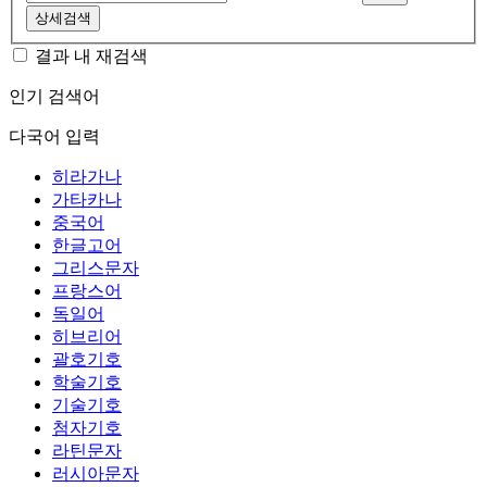
상세검색
결과 내 재검색
인기 검색어
다국어 입력
히라가나
가타카나
중국어
한글고어
그리스문자
프랑스어
독일어
히브리어
괄호기호
학술기호
기술기호
첨자기호
라틴문자
러시아문자