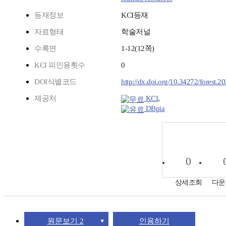
등재정보
KCI등재
자료형태
학술저널
수록면
1-12(12쪽)
KCI 피인용횟수
0
DOI식별코드
http://dx.doi.org/10.34272/forest.2
제공처
KCI
,
DBpia
0
상세조회
다운
원문보기 2
인용하기