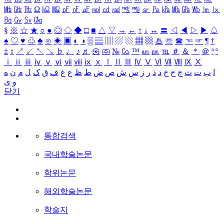
㎒
㎓
㎔
Ω
㏀
㏁
㎊
㎋
㎌
㏖
㏅
㎭
㎮
㎯
㏛
㎩
㎪
㎫
㎬
㏝
㏐
㏓
㏃
㏉
㏜
㏆
§
※
☆
★
○
●
◎
◇
◆
□
■
△
▽
→
←
↑
↓
↔
〓
◁
◀
▷
▶
♤
♠
♡
♥
♧
♣
⊙
◈
▣
◐
◑
▒
▤
▥
▨
▧
▦
▩
♨
☏
☎
☜
☞
¶
†
‡
↕
↗
↙
↖
↘
♭
♩
♪
♬
㉿
㈜
№
㏇
™
㏂
㏘
℡
＃
＆
＊
＠
ª
º
ⅰ
ⅱ
ⅲ
ⅳ
ⅴ
ⅵ
ⅶ
ⅷ
ⅸ
ⅹ
Ⅰ
Ⅱ
Ⅲ
Ⅳ
Ⅴ
Ⅵ
Ⅶ
Ⅷ
Ⅸ
Ⅹ
ا
ب
ت
ث
ج
ح
خ
د
ذ
ر
ز
س
ش
ص
ض
ط
ظ
ع
غ
ف
ق
ک
ل
م
ن
ه
و
ی
닫기
통합검색
국내학술논문
학위논문
해외학술논문
학술지