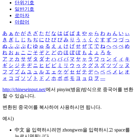
단위기호
일반기호
로마자
아랍어
あ
ぁ
か
が
さ
ざ
た
だ
な
は
ば
ぱ
ま
や
ゃ
ら
わ
ゎ
ん
い
ぃ
き
ぎ
し
じ
ち
ぢ
に
ひ
び
ぴ
み
り
う
ぅ
く
ぐ
す
ず
つ
づ
っ
ぬ
ふ
ぶ
ぷ
む
ゆ
ゅ
る
え
ぇ
け
げ
せ
ぜ
て
で
ね
へ
べ
ぺ
め
れ
お
ぉ
こ
ご
そ
ぞ
と
ど
の
ほ
ぼ
ぽ
も
よ
ょ
ろ
を
ア
ァ
カ
サ
ザ
タ
ダ
ナ
ハ
バ
パ
マ
ヤ
ャ
ラ
ワ
ヮ
ン
イ
ィ
キ
ギ
シ
ジ
チ
ヂ
ニ
ヒ
ビ
ピ
ミ
リ
ウ
ゥ
ク
グ
ス
ズ
ツ
ヅ
ッ
ヌ
フ
ブ
プ
ム
ユ
ュ
ル
エ
ェ
ケ
ゲ
セ
ゼ
テ
デ
ヘ
ベ
ペ
メ
レ
オ
ォ
コ
ゴ
ソ
ゾ
ト
ド
ノ
ホ
ボ
ポ
モ
ヨ
ョ
ロ
ヲ
―
http://chineseinput.net/
에서 pinyin(병음)방식으로 중국어를 변환
할 수 있습니다.
변환된 중국어를 복사하여 사용하시면 됩니다.
예시)
中文 을 입력하시려면
zhongwen
을 입력하시고 space를
누르시면됩니다.