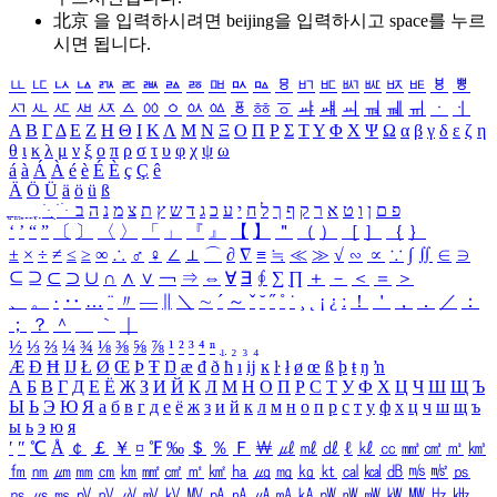
北京 을 입력하시려면
beijing
을 입력하시고 space를 누르
시면 됩니다.
ㅥ
ㅦ
ㅧ
ㅨ
ㅩ
ㅪ
ㅫ
ㅬ
ㅭ
ㅮ
ㅯ
ㅰ
ㅱ
ㅲ
ㅳ
ㅴ
ㅵ
ㅶ
ㅷ
ㅸ
ㅹ
ㅺ
ㅻ
ㅼ
ㅽ
ㅾ
ㅿ
ㆀ
ㆁ
ㆂ
ㆃ
ㆄ
ㆅ
ㆆ
ㆇ
ㆈ
ㆉ
ㆊ
ㆋ
ㆌ
ㆍ
ㆎ
Α
Β
Γ
Δ
Ε
Ζ
Η
Θ
Ι
Κ
Λ
Μ
Ν
Ξ
Ο
Π
Ρ
Σ
Τ
Υ
Φ
Χ
Ψ
Ω
α
β
γ
δ
ε
ζ
η
θ
ι
κ
λ
μ
ν
ξ
ο
π
ρ
σ
τ
υ
φ
χ
ψ
ω
á
à
Á
À
é
è
É
È
ç
Ç
ê
Ä
Ö
Ü
ä
ö
ü
ß
ְ
ֳ
ֲ
ֱ
ָ
ַ
ֵ
ֶ
ִ
ֹ
ּ
ֻ
ׂ
ׁ
ּ
ב
ה
נ
מ
צ
ת
ץ
ש
ד
ג
כ
ע
י
ח
ל
ך
ף
ק
ר
א
ט
ו
ן
ם
פ
‘
’
“
”
〔
〕
〈
〉
「
」
『
』
【
】
＂
（
）
［
］
｛
｝
±
×
÷
≠
≤
≥
∞
∴
♂
♀
∠
⊥
⌒
∂
∇
≡
≒
≪
≫
√
∽
∝
∵
∫
∬
∈
∋
⊆
⊇
⊂
⊃
∪
∩
∧
∨
￢
⇒
⇔
∀
∃
∮
∑
∏
＋
－
＜
＝
＞
、
。
·
‥
…
¨
〃
―
∥
＼
∼
´
～
ˇ
˘
˝
˚
˙
¸
˛
¡
¿
ː
！
＇
，
．
／
：
；
？
＾
＿
｀
｜
½
⅓
⅔
¼
¾
⅛
⅜
⅝
⅞
¹
²
³
⁴
ⁿ
₁
₂
₃
₄
Æ
Ð
Ħ
Ĳ
Ł
Ø
Œ
Þ
Ŧ
Ŋ
æ
đ
ð
ħ
ı
ĳ
ĸ
ŀ
ł
ø
œ
ß
þ
ŧ
ŋ
ŉ
А
Б
В
Г
Д
Е
Ё
Ж
З
И
Й
К
Л
М
Н
О
П
Р
С
Т
У
Ф
Х
Ц
Ч
Ш
Щ
Ъ
Ы
Ь
Э
Ю
Я
а
б
в
г
д
е
ё
ж
з
и
й
к
л
м
н
о
п
р
с
т
у
ф
х
ц
ч
ш
щ
ъ
ы
ь
э
ю
я
′
″
℃
Å
￠
￡
￥
¤
℉
‰
＄
％
Ｆ
￦
㎕
㎖
㎗
ℓ
㎘
㏄
㎣
㎤
㎥
㎦
㎙
㎚
㎛
㎜
㎝
㎞
㎟
㎠
㎡
㎢
㏊
㎍
㎎
㎏
㏏
㎈
㎉
㏈
㎧
㎨
㎰
㎱
㎲
㎳
㎴
㎵
㎶
㎷
㎸
㎹
㎀
㎁
㎂
㎃
㎄
㎺
㎻
㎽
㎾
㎿
㎐
㎑