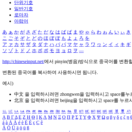
단위기호
일반기호
로마자
아랍어
あ
ぁ
か
が
さ
ざ
た
だ
な
は
ば
ぱ
ま
や
ゃ
ら
わ
ゎ
ん
い
ぃ
き
こ
ご
そ
ぞ
と
ど
の
ほ
ぼ
ぽ
も
よ
ょ
ろ
を
ア
ァ
カ
サ
ザ
タ
ダ
ナ
ハ
バ
パ
マ
ヤ
ャ
ラ
ワ
ヮ
ン
イ
ィ
キ
ギ
ソ
ゾ
ト
ド
ノ
ホ
ボ
ポ
モ
ヨ
ョ
ロ
ヲ
―
http://chineseinput.net/
에서 pinyin(병음)방식으로 중국어를 변환
변환된 중국어를 복사하여 사용하시면 됩니다.
예시)
中文 을 입력하시려면
zhongwen
을 입력하시고 space를
北京 을 입력하시려면
beijing
을 입력하시고 space를 누르
ㅥ
ㅦ
ㅧ
ㅨ
ㅩ
ㅪ
ㅫ
ㅬ
ㅭ
ㅮ
ㅯ
ㅰ
ㅱ
ㅲ
ㅳ
ㅴ
ㅵ
ㅶ
ㅷ
ㅸ
ㅹ
ㅺ
Α
Β
Γ
Δ
Ε
Ζ
Η
Θ
Ι
Κ
Λ
Μ
Ν
Ξ
Ο
Π
Ρ
Σ
Τ
Υ
Φ
Χ
Ψ
Ω
α
β
γ
δ
ε
ζ
η
á
à
Á
À
é
è
É
È
ç
Ç
ê
Ä
Ö
Ü
ä
ö
ü
ß