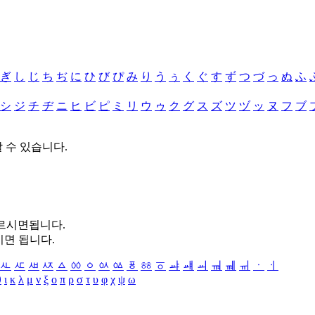
ぎ
し
じ
ち
ぢ
に
ひ
び
ぴ
み
り
う
ぅ
く
ぐ
す
ず
つ
づ
っ
ぬ
ふ
シ
ジ
チ
ヂ
ニ
ヒ
ビ
ピ
ミ
リ
ウ
ゥ
ク
グ
ス
ズ
ツ
ヅ
ッ
ヌ
フ
ブ
할 수 있습니다.
누르시면됩니다.
시면 됩니다.
ㅻ
ㅼ
ㅽ
ㅾ
ㅿ
ㆀ
ㆁ
ㆂ
ㆃ
ㆄ
ㆅ
ㆆ
ㆇ
ㆈ
ㆉ
ㆊ
ㆋ
ㆌ
ㆍ
ㆎ
θ
ι
κ
λ
μ
ν
ξ
ο
π
ρ
σ
τ
υ
φ
χ
ψ
ω