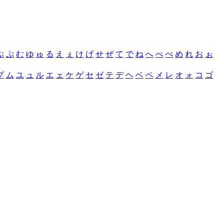
ぶ
ぷ
む
ゆ
ゅ
る
え
ぇ
け
げ
せ
ぜ
て
で
ね
へ
べ
ぺ
め
れ
お
ぉ
プ
ム
ユ
ュ
ル
エ
ェ
ケ
ゲ
セ
ゼ
テ
デ
ヘ
ベ
ペ
メ
レ
オ
ォ
コ
ゴ