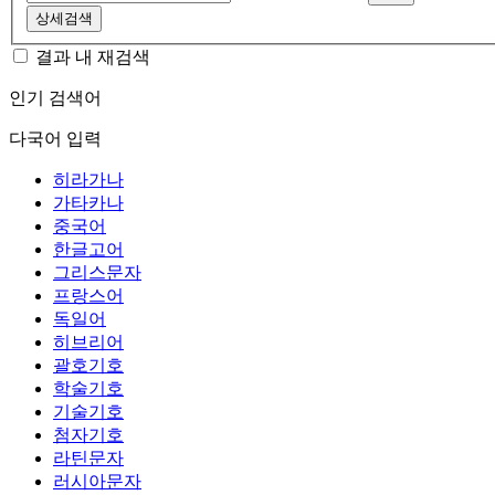
상세검색
결과 내 재검색
인기 검색어
다국어 입력
히라가나
가타카나
중국어
한글고어
그리스문자
프랑스어
독일어
히브리어
괄호기호
학술기호
기술기호
첨자기호
라틴문자
러시아문자