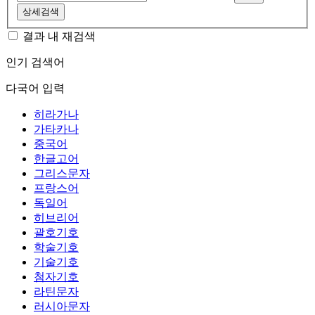
상세검색
결과 내 재검색
인기 검색어
다국어 입력
히라가나
가타카나
중국어
한글고어
그리스문자
프랑스어
독일어
히브리어
괄호기호
학술기호
기술기호
첨자기호
라틴문자
러시아문자