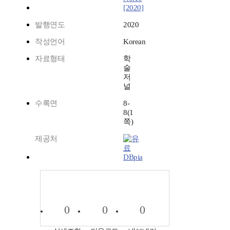
[2020]
발행연도
2020
작성언어
Korean
자료형태
학
술
저
널
수록면
8-
8(1
쪽)
제공처
DBpia
0
0
0