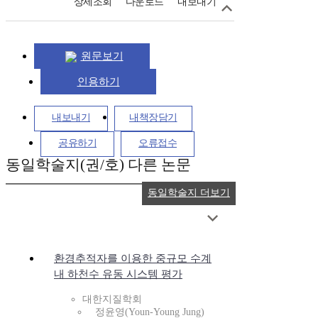
상세조회
다운로드
내보내기
원문보기
인용하기
내보내기
내책장담기
공유하기
오류접수
동일학술지(권/호) 다른 논문
동일학술지 더보기
환경추적자를 이용한 중규모 수계
내 하천수 유동 시스템 평가
대한지질학회
정윤영(Youn-Young Jung)