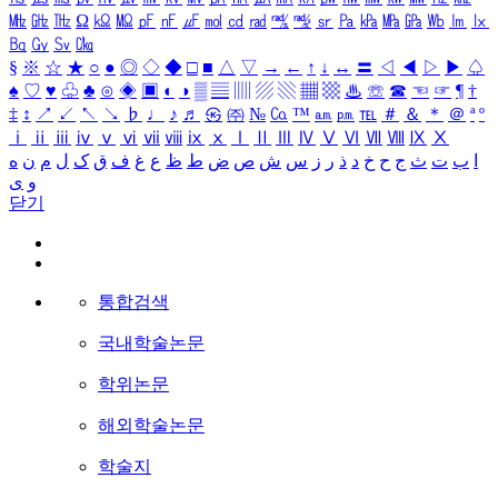
㎒
㎓
㎔
Ω
㏀
㏁
㎊
㎋
㎌
㏖
㏅
㎭
㎮
㎯
㏛
㎩
㎪
㎫
㎬
㏝
㏐
㏓
㏃
㏉
㏜
㏆
§
※
☆
★
○
●
◎
◇
◆
□
■
△
▽
→
←
↑
↓
↔
〓
◁
◀
▷
▶
♤
♠
♡
♥
♧
♣
⊙
◈
▣
◐
◑
▒
▤
▥
▨
▧
▦
▩
♨
☏
☎
☜
☞
¶
†
‡
↕
↗
↙
↖
↘
♭
♩
♪
♬
㉿
㈜
№
㏇
™
㏂
㏘
℡
＃
＆
＊
＠
ª
º
ⅰ
ⅱ
ⅲ
ⅳ
ⅴ
ⅵ
ⅶ
ⅷ
ⅸ
ⅹ
Ⅰ
Ⅱ
Ⅲ
Ⅳ
Ⅴ
Ⅵ
Ⅶ
Ⅷ
Ⅸ
Ⅹ
ا
ب
ت
ث
ج
ح
خ
د
ذ
ر
ز
س
ش
ص
ض
ط
ظ
ع
غ
ف
ق
ک
ل
م
ن
ه
و
ی
닫기
통합검색
국내학술논문
학위논문
해외학술논문
학술지