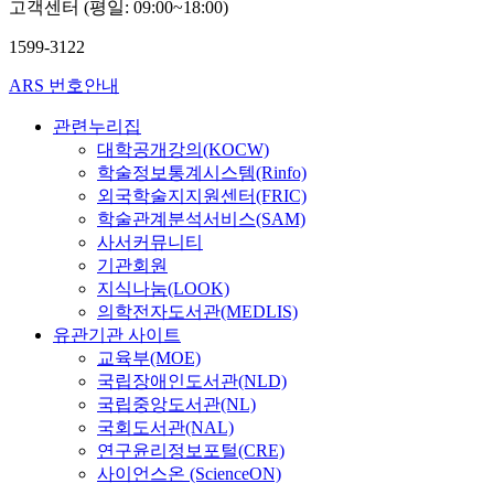
고객센터 (평일: 09:00~18:00)
1599-3122
ARS 번호안내
관련누리집
대학공개강의(KOCW)
학술정보통계시스템(Rinfo)
외국학술지지원센터(FRIC)
학술관계분석서비스(SAM)
사서커뮤니티
기관회원
지식나눔(LOOK)
의학전자도서관(MEDLIS)
유관기관 사이트
교육부(MOE)
국립장애인도서관(NLD)
국립중앙도서관(NL)
국회도서관(NAL)
연구윤리정보포털(CRE)
사이언스온 (ScienceON)