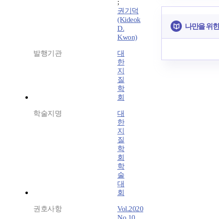
;
권기덕
(Kideok
나만을 위한
D.
Kwon)
발행기관
대
한
지
질
학
회
학술지명
대
한
지
질
학
회
학
술
대
회
권호사항
Vol.2020
No.10