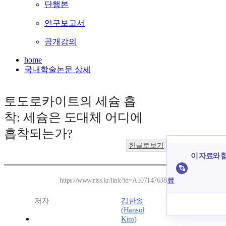
단행본
연구보고서
공개강의
home
국내학술논문 상세
토도로카이트의 세슘 흡
착: 세슘은 도대체 어디에
흡착되는가?
한글로보기
이 자료와 함
료
https://www.riss.kr/link?id=A107147638
저자
김한솔
(Hansol
Kim)