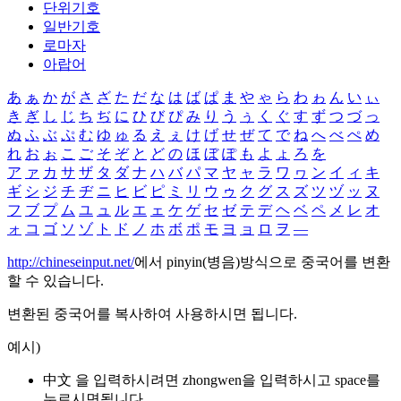
단위기호
일반기호
로마자
아랍어
あ
ぁ
か
が
さ
ざ
た
だ
な
は
ば
ぱ
ま
や
ゃ
ら
わ
ゎ
ん
い
ぃ
き
ぎ
し
じ
ち
ぢ
に
ひ
び
ぴ
み
り
う
ぅ
く
ぐ
す
ず
つ
づ
っ
ぬ
ふ
ぶ
ぷ
む
ゆ
ゅ
る
え
ぇ
け
げ
せ
ぜ
て
で
ね
へ
べ
ぺ
め
れ
お
ぉ
こ
ご
そ
ぞ
と
ど
の
ほ
ぼ
ぽ
も
よ
ょ
ろ
を
ア
ァ
カ
サ
ザ
タ
ダ
ナ
ハ
バ
パ
マ
ヤ
ャ
ラ
ワ
ヮ
ン
イ
ィ
キ
ギ
シ
ジ
チ
ヂ
ニ
ヒ
ビ
ピ
ミ
リ
ウ
ゥ
ク
グ
ス
ズ
ツ
ヅ
ッ
ヌ
フ
ブ
プ
ム
ユ
ュ
ル
エ
ェ
ケ
ゲ
セ
ゼ
テ
デ
ヘ
ベ
ペ
メ
レ
オ
ォ
コ
ゴ
ソ
ゾ
ト
ド
ノ
ホ
ボ
ポ
モ
ヨ
ョ
ロ
ヲ
―
http://chineseinput.net/
에서 pinyin(병음)방식으로 중국어를 변환
할 수 있습니다.
변환된 중국어를 복사하여 사용하시면 됩니다.
예시)
中文 을 입력하시려면
zhongwen
을 입력하시고 space를
누르시면됩니다.