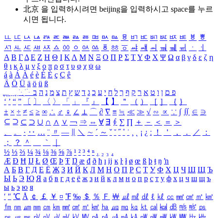
北京 을 입력하시려면
beijing
을 입력하시고 space를 누르
시면 됩니다.
ㅥ
ㅦ
ㅧ
ㅨ
ㅩ
ㅪ
ㅫ
ㅬ
ㅭ
ㅮ
ㅯ
ㅰ
ㅱ
ㅲ
ㅳ
ㅴ
ㅵ
ㅶ
ㅷ
ㅸ
ㅹ
ㅺ
ㅻ
ㅼ
ㅽ
ㅾ
ㅿ
ㆀ
ㆁ
ㆂ
ㆃ
ㆄ
ㆅ
ㆆ
ㆇ
ㆈ
ㆉ
ㆊ
ㆋ
ㆌ
ㆍ
ㆎ
Α
Β
Γ
Δ
Ε
Ζ
Η
Θ
Ι
Κ
Λ
Μ
Ν
Ξ
Ο
Π
Ρ
Σ
Τ
Υ
Φ
Χ
Ψ
Ω
α
β
γ
δ
ε
ζ
η
θ
ι
κ
λ
μ
ν
ξ
ο
π
ρ
σ
τ
υ
φ
χ
ψ
ω
á
à
Á
À
é
è
É
È
ç
Ç
ê
Ä
Ö
Ü
ä
ö
ü
ß
ְ
ֳ
ֲ
ֱ
ָ
ַ
ֵ
ֶ
ִ
ֹ
ּ
ֻ
ׂ
ׁ
ּ
ב
ה
נ
מ
צ
ת
ץ
ש
ד
ג
כ
ע
י
ח
ל
ך
ף
ק
ר
א
ט
ו
ן
ם
פ
‘
’
“
”
〔
〕
〈
〉
「
」
『
』
【
】
＂
（
）
［
］
｛
｝
±
×
÷
≠
≤
≥
∞
∴
♂
♀
∠
⊥
⌒
∂
∇
≡
≒
≪
≫
√
∽
∝
∵
∫
∬
∈
∋
⊆
⊇
⊂
⊃
∪
∩
∧
∨
￢
⇒
⇔
∀
∃
∮
∑
∏
＋
－
＜
＝
＞
、
。
·
‥
…
¨
〃
―
∥
＼
∼
´
～
ˇ
˘
˝
˚
˙
¸
˛
¡
¿
ː
！
＇
，
．
／
：
；
？
＾
＿
｀
｜
½
⅓
⅔
¼
¾
⅛
⅜
⅝
⅞
¹
²
³
⁴
ⁿ
₁
₂
₃
₄
Æ
Ð
Ħ
Ĳ
Ł
Ø
Œ
Þ
Ŧ
Ŋ
æ
đ
ð
ħ
ı
ĳ
ĸ
ŀ
ł
ø
œ
ß
þ
ŧ
ŋ
ŉ
А
Б
В
Г
Д
Е
Ё
Ж
З
И
Й
К
Л
М
Н
О
П
Р
С
Т
У
Ф
Х
Ц
Ч
Ш
Щ
Ъ
Ы
Ь
Э
Ю
Я
а
б
в
г
д
е
ё
ж
з
и
й
к
л
м
н
о
п
р
с
т
у
ф
х
ц
ч
ш
щ
ъ
ы
ь
э
ю
я
′
″
℃
Å
￠
￡
￥
¤
℉
‰
＄
％
Ｆ
￦
㎕
㎖
㎗
ℓ
㎘
㏄
㎣
㎤
㎥
㎦
㎙
㎚
㎛
㎜
㎝
㎞
㎟
㎠
㎡
㎢
㏊
㎍
㎎
㎏
㏏
㎈
㎉
㏈
㎧
㎨
㎰
㎱
㎲
㎳
㎴
㎵
㎶
㎷
㎸
㎹
㎀
㎁
㎂
㎃
㎄
㎺
㎻
㎽
㎾
㎿
㎐
㎑