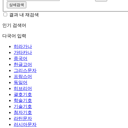
상세검색
결과 내 재검색
인기 검색어
다국어 입력
히라가나
가타카나
중국어
한글고어
그리스문자
프랑스어
독일어
히브리어
괄호기호
학술기호
기술기호
첨자기호
라틴문자
러시아문자