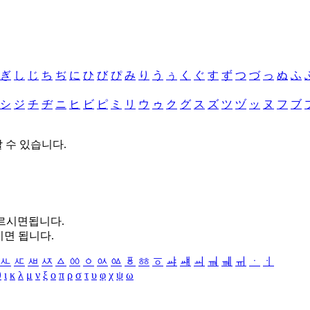
ぎ
し
じ
ち
ぢ
に
ひ
び
ぴ
み
り
う
ぅ
く
ぐ
す
ず
つ
づ
っ
ぬ
ふ
シ
ジ
チ
ヂ
ニ
ヒ
ビ
ピ
ミ
リ
ウ
ゥ
ク
グ
ス
ズ
ツ
ヅ
ッ
ヌ
フ
ブ
할 수 있습니다.
누르시면됩니다.
시면 됩니다.
ㅻ
ㅼ
ㅽ
ㅾ
ㅿ
ㆀ
ㆁ
ㆂ
ㆃ
ㆄ
ㆅ
ㆆ
ㆇ
ㆈ
ㆉ
ㆊ
ㆋ
ㆌ
ㆍ
ㆎ
θ
ι
κ
λ
μ
ν
ξ
ο
π
ρ
σ
τ
υ
φ
χ
ψ
ω