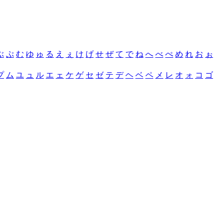
ぶ
ぷ
む
ゆ
ゅ
る
え
ぇ
け
げ
せ
ぜ
て
で
ね
へ
べ
ぺ
め
れ
お
ぉ
プ
ム
ユ
ュ
ル
エ
ェ
ケ
ゲ
セ
ゼ
テ
デ
ヘ
ベ
ペ
メ
レ
オ
ォ
コ
ゴ