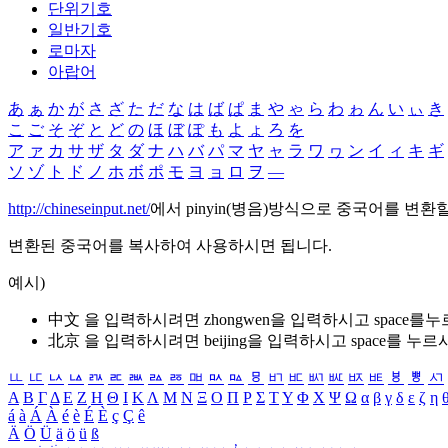
단위기호
일반기호
로마자
아랍어
あ
ぁ
か
が
さ
ざ
た
だ
な
は
ば
ぱ
ま
や
ゃ
ら
わ
ゎ
ん
い
ぃ
き
こ
ご
そ
ぞ
と
ど
の
ほ
ぼ
ぽ
も
よ
ょ
ろ
を
ア
ァ
カ
サ
ザ
タ
ダ
ナ
ハ
バ
パ
マ
ヤ
ャ
ラ
ワ
ヮ
ン
イ
ィ
キ
ギ
ソ
ゾ
ト
ド
ノ
ホ
ボ
ポ
モ
ヨ
ョ
ロ
ヲ
―
http://chineseinput.net/
에서 pinyin(병음)방식으로 중국어를 변환
변환된 중국어를 복사하여 사용하시면 됩니다.
예시)
中文 을 입력하시려면
zhongwen
을 입력하시고 space를
北京 을 입력하시려면
beijing
을 입력하시고 space를 누르
ㅥ
ㅦ
ㅧ
ㅨ
ㅩ
ㅪ
ㅫ
ㅬ
ㅭ
ㅮ
ㅯ
ㅰ
ㅱ
ㅲ
ㅳ
ㅴ
ㅵ
ㅶ
ㅷ
ㅸ
ㅹ
ㅺ
Α
Β
Γ
Δ
Ε
Ζ
Η
Θ
Ι
Κ
Λ
Μ
Ν
Ξ
Ο
Π
Ρ
Σ
Τ
Υ
Φ
Χ
Ψ
Ω
α
β
γ
δ
ε
ζ
η
á
à
Á
À
é
è
É
È
ç
Ç
ê
Ä
Ö
Ü
ä
ö
ü
ß