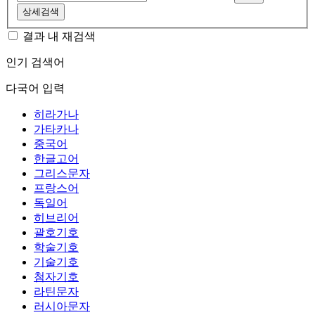
상세검색
결과 내 재검색
인기 검색어
다국어 입력
히라가나
가타카나
중국어
한글고어
그리스문자
프랑스어
독일어
히브리어
괄호기호
학술기호
기술기호
첨자기호
라틴문자
러시아문자