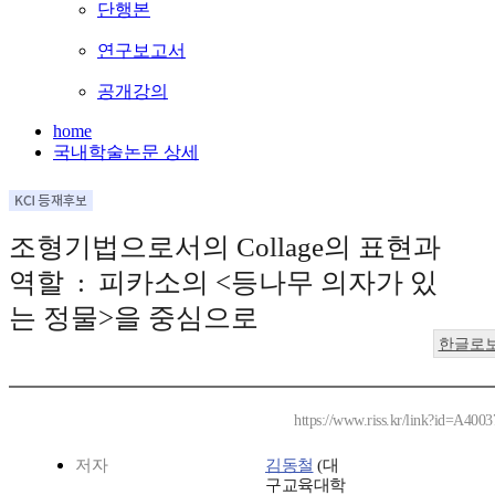
단행본
연구보고서
공개강의
home
국내학술논문 상세
조형기법으로서의 Collage의 표현과
역할 : 피카소의 <등나무 의자가 있
는 정물>을 중심으로
한글로
https://www.riss.kr/link?id=A400
저자
김동철
(대
구교육대학