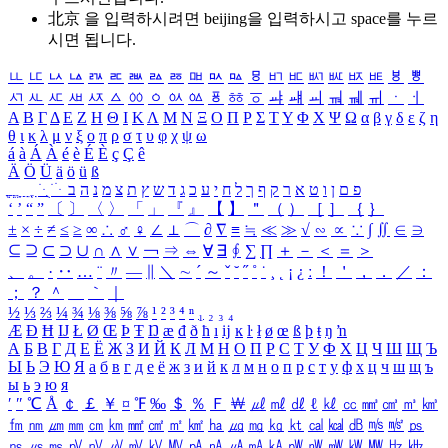
北京 을 입력하시려면
beijing
을 입력하시고 space를 누르
시면 됩니다.
ㅥ
ㅦ
ㅧ
ㅨ
ㅩ
ㅪ
ㅫ
ㅬ
ㅭ
ㅮ
ㅯ
ㅰ
ㅱ
ㅲ
ㅳ
ㅴ
ㅵ
ㅶ
ㅷ
ㅸ
ㅹ
ㅺ
ㅻ
ㅼ
ㅽ
ㅾ
ㅿ
ㆀ
ㆁ
ㆂ
ㆃ
ㆄ
ㆅ
ㆆ
ㆇ
ㆈ
ㆉ
ㆊ
ㆋ
ㆌ
ㆍ
ㆎ
Α
Β
Γ
Δ
Ε
Ζ
Η
Θ
Ι
Κ
Λ
Μ
Ν
Ξ
Ο
Π
Ρ
Σ
Τ
Υ
Φ
Χ
Ψ
Ω
α
β
γ
δ
ε
ζ
η
θ
ι
κ
λ
μ
ν
ξ
ο
π
ρ
σ
τ
υ
φ
χ
ψ
ω
á
à
Á
À
é
è
É
È
ç
Ç
ê
Ä
Ö
Ü
ä
ö
ü
ß
ְ
ֳ
ֲ
ֱ
ָ
ַ
ֵ
ֶ
ִ
ֹ
ּ
ֻ
ׂ
ׁ
ּ
ב
ה
נ
מ
צ
ת
ץ
ש
ד
ג
כ
ע
י
ח
ל
ך
ף
ק
ר
א
ט
ו
ן
ם
פ
‘
’
“
”
〔
〕
〈
〉
「
」
『
』
【
】
＂
（
）
［
］
｛
｝
±
×
÷
≠
≤
≥
∞
∴
♂
♀
∠
⊥
⌒
∂
∇
≡
≒
≪
≫
√
∽
∝
∵
∫
∬
∈
∋
⊆
⊇
⊂
⊃
∪
∩
∧
∨
￢
⇒
⇔
∀
∃
∮
∑
∏
＋
－
＜
＝
＞
、
。
·
‥
…
¨
〃
―
∥
＼
∼
´
～
ˇ
˘
˝
˚
˙
¸
˛
¡
¿
ː
！
＇
，
．
／
：
；
？
＾
＿
｀
｜
½
⅓
⅔
¼
¾
⅛
⅜
⅝
⅞
¹
²
³
⁴
ⁿ
₁
₂
₃
₄
Æ
Ð
Ħ
Ĳ
Ł
Ø
Œ
Þ
Ŧ
Ŋ
æ
đ
ð
ħ
ı
ĳ
ĸ
ŀ
ł
ø
œ
ß
þ
ŧ
ŋ
ŉ
А
Б
В
Г
Д
Е
Ё
Ж
З
И
Й
К
Л
М
Н
О
П
Р
С
Т
У
Ф
Х
Ц
Ч
Ш
Щ
Ъ
Ы
Ь
Э
Ю
Я
а
б
в
г
д
е
ё
ж
з
и
й
к
л
м
н
о
п
р
с
т
у
ф
х
ц
ч
ш
щ
ъ
ы
ь
э
ю
я
′
″
℃
Å
￠
￡
￥
¤
℉
‰
＄
％
Ｆ
￦
㎕
㎖
㎗
ℓ
㎘
㏄
㎣
㎤
㎥
㎦
㎙
㎚
㎛
㎜
㎝
㎞
㎟
㎠
㎡
㎢
㏊
㎍
㎎
㎏
㏏
㎈
㎉
㏈
㎧
㎨
㎰
㎱
㎲
㎳
㎴
㎵
㎶
㎷
㎸
㎹
㎀
㎁
㎂
㎃
㎄
㎺
㎻
㎽
㎾
㎿
㎐
㎑