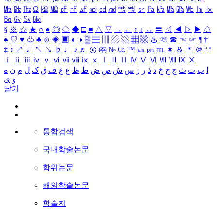
㎒
㎓
㎔
Ω
㏀
㏁
㎊
㎋
㎌
㏖
㏅
㎭
㎮
㎯
㏛
㎩
㎪
㎫
㎬
㏝
㏐
㏓
㏃
㏉
㏜
㏆
§
※
☆
★
○
●
◎
◇
◆
□
■
△
▽
→
←
↑
↓
↔
〓
◁
◀
▷
▶
♤
♠
♡
♥
♧
♣
⊙
◈
▣
◐
◑
▒
▤
▥
▨
▧
▦
▩
♨
☏
☎
☜
☞
¶
†
‡
↕
↗
↙
↖
↘
♭
♩
♪
♬
㉿
㈜
№
㏇
™
㏂
㏘
℡
＃
＆
＊
＠
ª
º
ⅰ
ⅱ
ⅲ
ⅳ
ⅴ
ⅵ
ⅶ
ⅷ
ⅸ
ⅹ
Ⅰ
Ⅱ
Ⅲ
Ⅳ
Ⅴ
Ⅵ
Ⅶ
Ⅷ
Ⅸ
Ⅹ
ا
ب
ت
ث
ج
ح
خ
د
ذ
ر
ز
س
ش
ص
ض
ط
ظ
ع
غ
ف
ق
ک
ل
م
ن
ه
و
ی
닫기
통합검색
국내학술논문
학위논문
해외학술논문
학술지