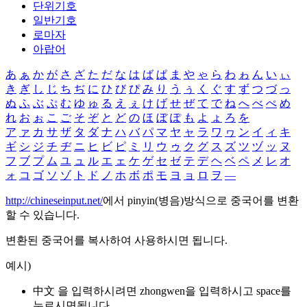
단위기호
일반기호
로마자
아랍어
あ
ぁ
か
が
さ
ざ
た
だ
な
は
ば
ぱ
ま
や
ゃ
ら
わ
ゎ
ん
い
ぃ
き
ぎ
し
じ
ち
ぢ
に
ひ
び
ぴ
み
り
う
ぅ
く
ぐ
す
ず
つ
づ
っ
ぬ
ふ
ぶ
ぷ
む
ゆ
ゅ
る
え
ぇ
け
げ
せ
ぜ
て
で
ね
へ
べ
ぺ
め
れ
お
ぉ
こ
ご
そ
ぞ
と
ど
の
ほ
ぼ
ぽ
も
よ
ょ
ろ
を
ア
ァ
カ
サ
ザ
タ
ダ
ナ
ハ
バ
パ
マ
ヤ
ャ
ラ
ワ
ヮ
ン
イ
ィ
キ
ギ
シ
ジ
チ
ヂ
ニ
ヒ
ビ
ピ
ミ
リ
ウ
ゥ
ク
グ
ス
ズ
ツ
ヅ
ッ
ヌ
フ
ブ
プ
ム
ユ
ュ
ル
エ
ェ
ケ
ゲ
セ
ゼ
テ
デ
ヘ
ベ
ペ
メ
レ
オ
ォ
コ
ゴ
ソ
ゾ
ト
ド
ノ
ホ
ボ
ポ
モ
ヨ
ョ
ロ
ヲ
―
http://chineseinput.net/
에서 pinyin(병음)방식으로 중국어를 변환
할 수 있습니다.
변환된 중국어를 복사하여 사용하시면 됩니다.
예시)
中文 을 입력하시려면
zhongwen
을 입력하시고 space를
누르시면됩니다.