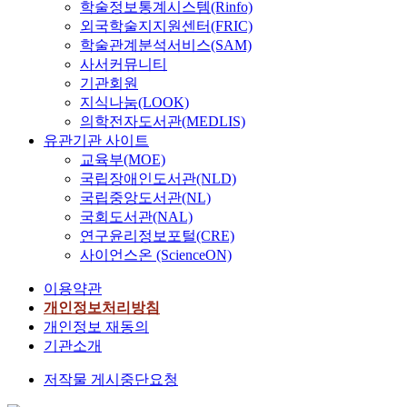
학술정보통계시스템(Rinfo)
외국학술지지원센터(FRIC)
학술관계분석서비스(SAM)
사서커뮤니티
기관회원
지식나눔(LOOK)
의학전자도서관(MEDLIS)
유관기관 사이트
교육부(MOE)
국립장애인도서관(NLD)
국립중앙도서관(NL)
국회도서관(NAL)
연구윤리정보포털(CRE)
사이언스온 (ScienceON)
이용약관
개인정보처리방침
개인정보 재동의
기관소개
저작물 게시중단요청