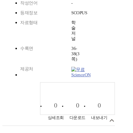
작성언어
-
등재정보
SCOPUS
자료형태
학
술
저
널
수록면
36-
38(3
쪽)
제공처
ScienceON
0
0
0
상세조회
다운로드
내보내기