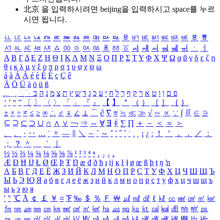
北京 을 입력하시려면
beijing
을 입력하시고 space를 누르
시면 됩니다.
ㅥ
ㅦ
ㅧ
ㅨ
ㅩ
ㅪ
ㅫ
ㅬ
ㅭ
ㅮ
ㅯ
ㅰ
ㅱ
ㅲ
ㅳ
ㅴ
ㅵ
ㅶ
ㅷ
ㅸ
ㅹ
ㅺ
ㅻ
ㅼ
ㅽ
ㅾ
ㅿ
ㆀ
ㆁ
ㆂ
ㆃ
ㆄ
ㆅ
ㆆ
ㆇ
ㆈ
ㆉ
ㆊ
ㆋ
ㆌ
ㆍ
ㆎ
Α
Β
Γ
Δ
Ε
Ζ
Η
Θ
Ι
Κ
Λ
Μ
Ν
Ξ
Ο
Π
Ρ
Σ
Τ
Υ
Φ
Χ
Ψ
Ω
α
β
γ
δ
ε
ζ
η
θ
ι
κ
λ
μ
ν
ξ
ο
π
ρ
σ
τ
υ
φ
χ
ψ
ω
á
à
Á
À
é
è
É
È
ç
Ç
ê
Ä
Ö
Ü
ä
ö
ü
ß
ְ
ֳ
ֲ
ֱ
ָ
ַ
ֵ
ֶ
ִ
ֹ
ּ
ֻ
ׂ
ׁ
ּ
ב
ה
נ
מ
צ
ת
ץ
ש
ד
ג
כ
ע
י
ח
ל
ך
ף
ק
ר
א
ט
ו
ן
ם
פ
‘
’
“
”
〔
〕
〈
〉
「
」
『
』
【
】
＂
（
）
［
］
｛
｝
±
×
÷
≠
≤
≥
∞
∴
♂
♀
∠
⊥
⌒
∂
∇
≡
≒
≪
≫
√
∽
∝
∵
∫
∬
∈
∋
⊆
⊇
⊂
⊃
∪
∩
∧
∨
￢
⇒
⇔
∀
∃
∮
∑
∏
＋
－
＜
＝
＞
、
。
·
‥
…
¨
〃
―
∥
＼
∼
´
～
ˇ
˘
˝
˚
˙
¸
˛
¡
¿
ː
！
＇
，
．
／
：
；
？
＾
＿
｀
｜
½
⅓
⅔
¼
¾
⅛
⅜
⅝
⅞
¹
²
³
⁴
ⁿ
₁
₂
₃
₄
Æ
Ð
Ħ
Ĳ
Ł
Ø
Œ
Þ
Ŧ
Ŋ
æ
đ
ð
ħ
ı
ĳ
ĸ
ŀ
ł
ø
œ
ß
þ
ŧ
ŋ
ŉ
А
Б
В
Г
Д
Е
Ё
Ж
З
И
Й
К
Л
М
Н
О
П
Р
С
Т
У
Ф
Х
Ц
Ч
Ш
Щ
Ъ
Ы
Ь
Э
Ю
Я
а
б
в
г
д
е
ё
ж
з
и
й
к
л
м
н
о
п
р
с
т
у
ф
х
ц
ч
ш
щ
ъ
ы
ь
э
ю
я
′
″
℃
Å
￠
￡
￥
¤
℉
‰
＄
％
Ｆ
￦
㎕
㎖
㎗
ℓ
㎘
㏄
㎣
㎤
㎥
㎦
㎙
㎚
㎛
㎜
㎝
㎞
㎟
㎠
㎡
㎢
㏊
㎍
㎎
㎏
㏏
㎈
㎉
㏈
㎧
㎨
㎰
㎱
㎲
㎳
㎴
㎵
㎶
㎷
㎸
㎹
㎀
㎁
㎂
㎃
㎄
㎺
㎻
㎽
㎾
㎿
㎐
㎑