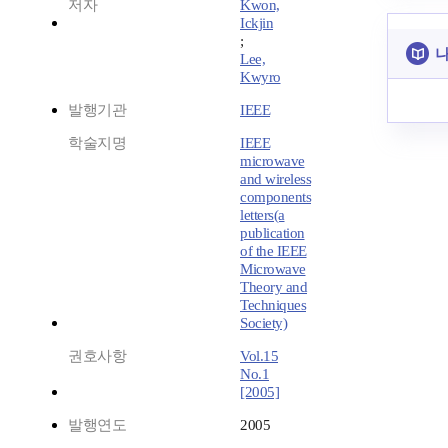
저자
Kwon,
Ickjin
;
나
Lee,
Kwyro
발행기관
IEEE
학술지명
IEEE
microwave
and wireless
components
letters(a
publication
of the IEEE
Microwave
Theory and
Techniques
Society)
권호사항
Vol.15
No.1
[2005]
발행연도
2005