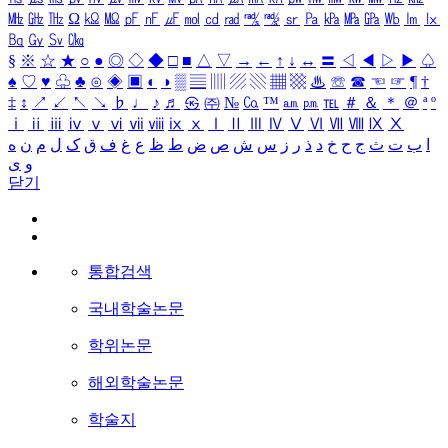
㎒
㎓
㎔
Ω
㏀
㏁
㎊
㎋
㎌
㏖
㏅
㎭
㎮
㎯
㏛
㎩
㎪
㎫
㎬
㏝
㏐
㏓
㏃
㏉
㏜
㏆
§
※
☆
★
○
●
◎
◇
◆
□
■
△
▽
→
←
↑
↓
↔
〓
◁
◀
▷
▶
♤
♠
♡
♥
♧
♣
⊙
◈
▣
◐
◑
▒
▤
▥
▨
▧
▦
▩
♨
☏
☎
☜
☞
¶
†
‡
↕
↗
↙
↖
↘
♭
♩
♪
♬
㉿
㈜
№
㏇
™
㏂
㏘
℡
＃
＆
＊
＠
ª
º
ⅰ
ⅱ
ⅲ
ⅳ
ⅴ
ⅵ
ⅶ
ⅷ
ⅸ
ⅹ
Ⅰ
Ⅱ
Ⅲ
Ⅳ
Ⅴ
Ⅵ
Ⅶ
Ⅷ
Ⅸ
Ⅹ
ا
ب
ت
ث
ج
ح
خ
د
ذ
ر
ز
س
ش
ص
ض
ط
ظ
ع
غ
ف
ق
ک
ل
م
ن
ه
و
ی
닫기
통합검색
국내학술논문
학위논문
해외학술논문
학술지