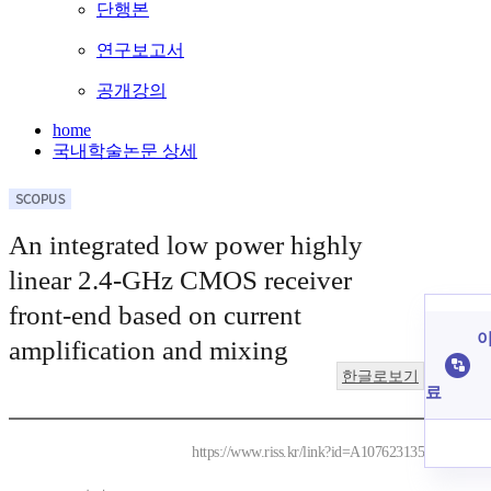
단행본
연구보고서
공개강의
home
국내학술논문 상세
An integrated low power highly
linear 2.4-GHz CMOS receiver
front-end based on current
이
amplification and mixing
한글로보기
료
https://www.riss.kr/link?id=A107623135