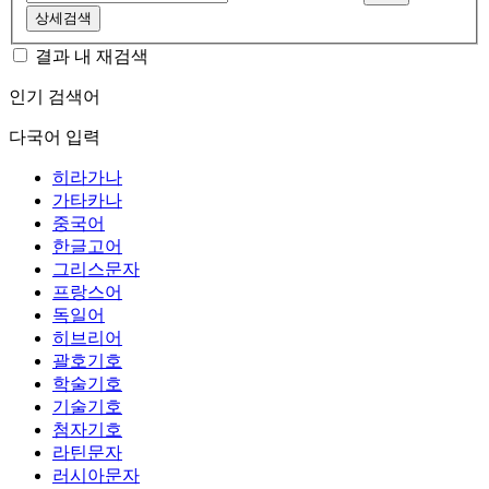
상세검색
결과 내 재검색
인기 검색어
다국어 입력
히라가나
가타카나
중국어
한글고어
그리스문자
프랑스어
독일어
히브리어
괄호기호
학술기호
기술기호
첨자기호
라틴문자
러시아문자