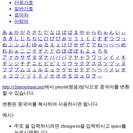
단위기호
일반기호
로마자
아랍어
あ
ぁ
か
が
さ
ざ
た
だ
な
は
ば
ぱ
ま
や
ゃ
ら
わ
ゎ
ん
い
ぃ
き
ぎ
し
じ
ち
ぢ
に
ひ
び
ぴ
み
り
う
ぅ
く
ぐ
す
ず
つ
づ
っ
ぬ
ふ
ぶ
ぷ
む
ゆ
ゅ
る
え
ぇ
け
げ
せ
ぜ
て
で
ね
へ
べ
ぺ
め
れ
お
ぉ
こ
ご
そ
ぞ
と
ど
の
ほ
ぼ
ぽ
も
よ
ょ
ろ
を
ア
ァ
カ
サ
ザ
タ
ダ
ナ
ハ
バ
パ
マ
ヤ
ャ
ラ
ワ
ヮ
ン
イ
ィ
キ
ギ
シ
ジ
チ
ヂ
ニ
ヒ
ビ
ピ
ミ
リ
ウ
ゥ
ク
グ
ス
ズ
ツ
ヅ
ッ
ヌ
フ
ブ
プ
ム
ユ
ュ
ル
エ
ェ
ケ
ゲ
セ
ゼ
テ
デ
ヘ
ベ
ペ
メ
レ
オ
ォ
コ
ゴ
ソ
ゾ
ト
ド
ノ
ホ
ボ
ポ
モ
ヨ
ョ
ロ
ヲ
―
http://chineseinput.net/
에서 pinyin(병음)방식으로 중국어를 변환
할 수 있습니다.
변환된 중국어를 복사하여 사용하시면 됩니다.
예시)
中文 을 입력하시려면
zhongwen
을 입력하시고 space를
누르시면됩니다.