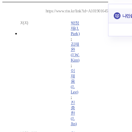
https://www.riss.kr/link?id=A101901645
나만
저자
박정
재(J.
Park)
;
김재
완
(J.W.
Kim)
;
이
재
용
(J.
Lee)
;
진
종
한
(J.
Jin)