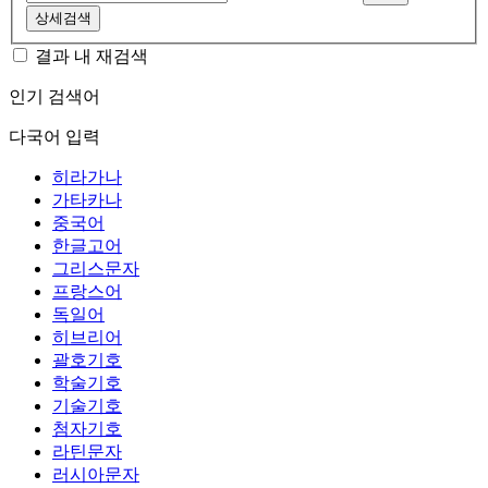
상세검색
결과 내 재검색
인기 검색어
다국어 입력
히라가나
가타카나
중국어
한글고어
그리스문자
프랑스어
독일어
히브리어
괄호기호
학술기호
기술기호
첨자기호
라틴문자
러시아문자