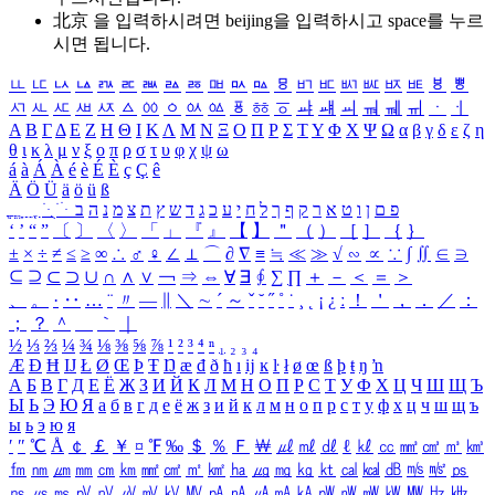
北京 을 입력하시려면
beijing
을 입력하시고 space를 누르
시면 됩니다.
ㅥ
ㅦ
ㅧ
ㅨ
ㅩ
ㅪ
ㅫ
ㅬ
ㅭ
ㅮ
ㅯ
ㅰ
ㅱ
ㅲ
ㅳ
ㅴ
ㅵ
ㅶ
ㅷ
ㅸ
ㅹ
ㅺ
ㅻ
ㅼ
ㅽ
ㅾ
ㅿ
ㆀ
ㆁ
ㆂ
ㆃ
ㆄ
ㆅ
ㆆ
ㆇ
ㆈ
ㆉ
ㆊ
ㆋ
ㆌ
ㆍ
ㆎ
Α
Β
Γ
Δ
Ε
Ζ
Η
Θ
Ι
Κ
Λ
Μ
Ν
Ξ
Ο
Π
Ρ
Σ
Τ
Υ
Φ
Χ
Ψ
Ω
α
β
γ
δ
ε
ζ
η
θ
ι
κ
λ
μ
ν
ξ
ο
π
ρ
σ
τ
υ
φ
χ
ψ
ω
á
à
Á
À
é
è
É
È
ç
Ç
ê
Ä
Ö
Ü
ä
ö
ü
ß
ְ
ֳ
ֲ
ֱ
ָ
ַ
ֵ
ֶ
ִ
ֹ
ּ
ֻ
ׂ
ׁ
ּ
ב
ה
נ
מ
צ
ת
ץ
ש
ד
ג
כ
ע
י
ח
ל
ך
ף
ק
ר
א
ט
ו
ן
ם
פ
‘
’
“
”
〔
〕
〈
〉
「
」
『
』
【
】
＂
（
）
［
］
｛
｝
±
×
÷
≠
≤
≥
∞
∴
♂
♀
∠
⊥
⌒
∂
∇
≡
≒
≪
≫
√
∽
∝
∵
∫
∬
∈
∋
⊆
⊇
⊂
⊃
∪
∩
∧
∨
￢
⇒
⇔
∀
∃
∮
∑
∏
＋
－
＜
＝
＞
、
。
·
‥
…
¨
〃
―
∥
＼
∼
´
～
ˇ
˘
˝
˚
˙
¸
˛
¡
¿
ː
！
＇
，
．
／
：
；
？
＾
＿
｀
｜
½
⅓
⅔
¼
¾
⅛
⅜
⅝
⅞
¹
²
³
⁴
ⁿ
₁
₂
₃
₄
Æ
Ð
Ħ
Ĳ
Ł
Ø
Œ
Þ
Ŧ
Ŋ
æ
đ
ð
ħ
ı
ĳ
ĸ
ŀ
ł
ø
œ
ß
þ
ŧ
ŋ
ŉ
А
Б
В
Г
Д
Е
Ё
Ж
З
И
Й
К
Л
М
Н
О
П
Р
С
Т
У
Ф
Х
Ц
Ч
Ш
Щ
Ъ
Ы
Ь
Э
Ю
Я
а
б
в
г
д
е
ё
ж
з
и
й
к
л
м
н
о
п
р
с
т
у
ф
х
ц
ч
ш
щ
ъ
ы
ь
э
ю
я
′
″
℃
Å
￠
￡
￥
¤
℉
‰
＄
％
Ｆ
￦
㎕
㎖
㎗
ℓ
㎘
㏄
㎣
㎤
㎥
㎦
㎙
㎚
㎛
㎜
㎝
㎞
㎟
㎠
㎡
㎢
㏊
㎍
㎎
㎏
㏏
㎈
㎉
㏈
㎧
㎨
㎰
㎱
㎲
㎳
㎴
㎵
㎶
㎷
㎸
㎹
㎀
㎁
㎂
㎃
㎄
㎺
㎻
㎽
㎾
㎿
㎐
㎑