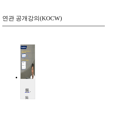
연관 공개강의(KOCW)
통신이론
동
명
대
학
교
안