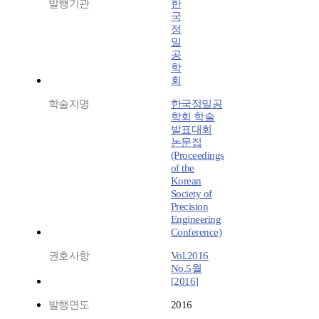
발행기관
한
국
정
밀
공
학
회
학술지명
한국정밀공
학회 학술
발표대회
논문집
(Proceedings
of the
Korean
Society of
Precision
Engineering
Conference)
권호사항
Vol.2016
No.5월
[2016]
발행연도
2016