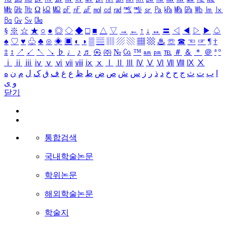
㎒
㎓
㎔
Ω
㏀
㏁
㎊
㎋
㎌
㏖
㏅
㎭
㎮
㎯
㏛
㎩
㎪
㎫
㎬
㏝
㏐
㏓
㏃
㏉
㏜
㏆
§
※
☆
★
○
●
◎
◇
◆
□
■
△
▽
→
←
↑
↓
↔
〓
◁
◀
▷
▶
♤
♠
♡
♥
♧
♣
⊙
◈
▣
◐
◑
▒
▤
▥
▨
▧
▦
▩
♨
☏
☎
☜
☞
¶
†
‡
↕
↗
↙
↖
↘
♭
♩
♪
♬
㉿
㈜
№
㏇
™
㏂
㏘
℡
＃
＆
＊
＠
ª
º
ⅰ
ⅱ
ⅲ
ⅳ
ⅴ
ⅵ
ⅶ
ⅷ
ⅸ
ⅹ
Ⅰ
Ⅱ
Ⅲ
Ⅳ
Ⅴ
Ⅵ
Ⅶ
Ⅷ
Ⅸ
Ⅹ
ا
ب
ت
ث
ج
ح
خ
د
ذ
ر
ز
س
ش
ص
ض
ط
ظ
ع
غ
ف
ق
ک
ل
م
ن
ه
و
ی
닫기
통합검색
국내학술논문
학위논문
해외학술논문
학술지