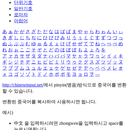
단위기호
일반기호
로마자
아랍어
あ
ぁ
か
が
さ
ざ
た
だ
な
は
ば
ぱ
ま
や
ゃ
ら
わ
ゎ
ん
い
ぃ
き
ぎ
し
じ
ち
ぢ
に
ひ
び
ぴ
み
り
う
ぅ
く
ぐ
す
ず
つ
づ
っ
ぬ
ふ
ぶ
ぷ
む
ゆ
ゅ
る
え
ぇ
け
げ
せ
ぜ
て
で
ね
へ
べ
ぺ
め
れ
お
ぉ
こ
ご
そ
ぞ
と
ど
の
ほ
ぼ
ぽ
も
よ
ょ
ろ
を
ア
ァ
カ
サ
ザ
タ
ダ
ナ
ハ
バ
パ
マ
ヤ
ャ
ラ
ワ
ヮ
ン
イ
ィ
キ
ギ
シ
ジ
チ
ヂ
ニ
ヒ
ビ
ピ
ミ
リ
ウ
ゥ
ク
グ
ス
ズ
ツ
ヅ
ッ
ヌ
フ
ブ
プ
ム
ユ
ュ
ル
エ
ェ
ケ
ゲ
セ
ゼ
テ
デ
ヘ
ベ
ペ
メ
レ
オ
ォ
コ
ゴ
ソ
ゾ
ト
ド
ノ
ホ
ボ
ポ
モ
ヨ
ョ
ロ
ヲ
―
http://chineseinput.net/
에서 pinyin(병음)방식으로 중국어를 변환
할 수 있습니다.
변환된 중국어를 복사하여 사용하시면 됩니다.
예시)
中文 을 입력하시려면
zhongwen
을 입력하시고 space를
누르시면됩니다.