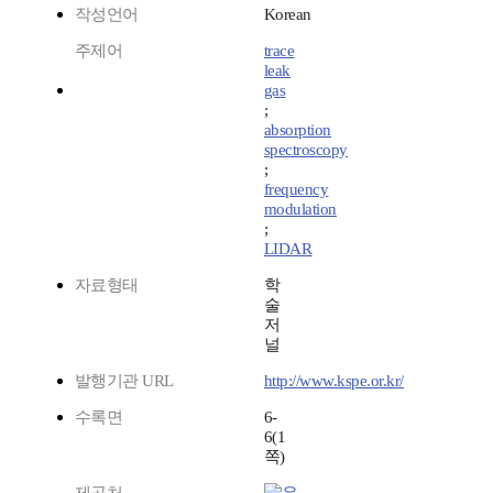
작성언어
Korean
주제어
trace
leak
gas
;
absorption
spectroscopy
;
frequency
modulation
;
LIDAR
자료형태
학
술
저
널
발행기관 URL
http://www.kspe.or.kr/
수록면
6-
6(1
쪽)