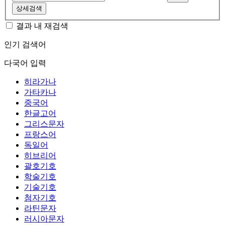
상세검색
결과 내 재검색
인기 검색어
다국어 입력
히라가나
가타카나
중국어
한글고어
그리스문자
프랑스어
독일어
히브리어
괄호기호
학술기호
기술기호
첨자기호
라틴문자
러시아문자