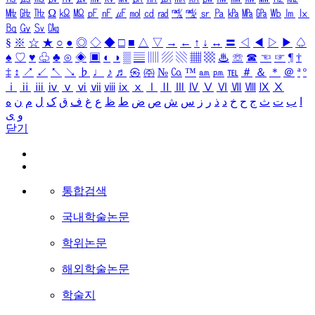
㎒
㎓
㎔
Ω
㏀
㏁
㎊
㎋
㎌
㏖
㏅
㎭
㎮
㎯
㏛
㎩
㎪
㎫
㎬
㏝
㏐
㏓
㏃
㏉
㏜
㏆
§
※
☆
★
○
●
◎
◇
◆
□
■
△
▽
→
←
↑
↓
↔
〓
◁
◀
▷
▶
♤
♠
♡
♥
♧
♣
⊙
◈
▣
◐
◑
▒
▤
▥
▨
▧
▦
▩
♨
☏
☎
☜
☞
¶
†
‡
↕
↗
↙
↖
↘
♭
♩
♪
♬
㉿
㈜
№
㏇
™
㏂
㏘
℡
＃
＆
＊
＠
ª
º
ⅰ
ⅱ
ⅲ
ⅳ
ⅴ
ⅵ
ⅶ
ⅷ
ⅸ
ⅹ
Ⅰ
Ⅱ
Ⅲ
Ⅳ
Ⅴ
Ⅵ
Ⅶ
Ⅷ
Ⅸ
Ⅹ
ا
ب
ت
ث
ج
ح
خ
د
ذ
ر
ز
س
ش
ص
ض
ط
ظ
ع
غ
ف
ق
ک
ل
م
ن
ه
و
ی
닫기
통합검색
국내학술논문
학위논문
해외학술논문
학술지