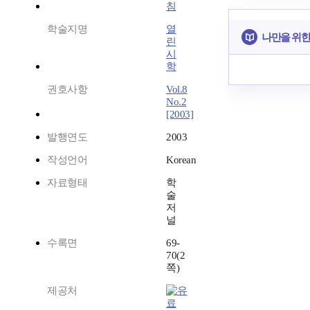
침
학술지명
열
나만을 위한
린
시
학
권호사항
Vol.8
No.2
[2003]
발행연도
2003
작성언어
Korean
자료형태
학
술
저
널
수록면
69-
70(2
쪽)
제공처