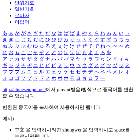
단위기호
일반기호
로마자
아랍어
あ
ぁ
か
が
さ
ざ
た
だ
な
は
ば
ぱ
ま
や
ゃ
ら
わ
ゎ
ん
い
ぃ
き
ぎ
し
じ
ち
ぢ
に
ひ
び
ぴ
み
り
う
ぅ
く
ぐ
す
ず
つ
づ
っ
ぬ
ふ
ぶ
ぷ
む
ゆ
ゅ
る
え
ぇ
け
げ
せ
ぜ
て
で
ね
へ
べ
ぺ
め
れ
お
ぉ
こ
ご
そ
ぞ
と
ど
の
ほ
ぼ
ぽ
も
よ
ょ
ろ
を
ア
ァ
カ
サ
ザ
タ
ダ
ナ
ハ
バ
パ
マ
ヤ
ャ
ラ
ワ
ヮ
ン
イ
ィ
キ
ギ
シ
ジ
チ
ヂ
ニ
ヒ
ビ
ピ
ミ
リ
ウ
ゥ
ク
グ
ス
ズ
ツ
ヅ
ッ
ヌ
フ
ブ
プ
ム
ユ
ュ
ル
エ
ェ
ケ
ゲ
セ
ゼ
テ
デ
ヘ
ベ
ペ
メ
レ
オ
ォ
コ
ゴ
ソ
ゾ
ト
ド
ノ
ホ
ボ
ポ
モ
ヨ
ョ
ロ
ヲ
―
http://chineseinput.net/
에서 pinyin(병음)방식으로 중국어를 변환
할 수 있습니다.
변환된 중국어를 복사하여 사용하시면 됩니다.
예시)
中文 을 입력하시려면
zhongwen
을 입력하시고 space를
누르시면됩니다.