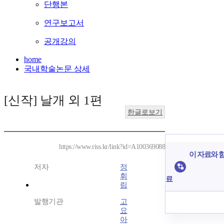
단행본
연구보고서
공개강의
home
국내학술논문 상세
[신작] 날개 외 1편
한글로보기
https://www.riss.kr/link?id=A100369088
이 자료와 함
저자
정
휘
료
립
발행기관
고
요
아