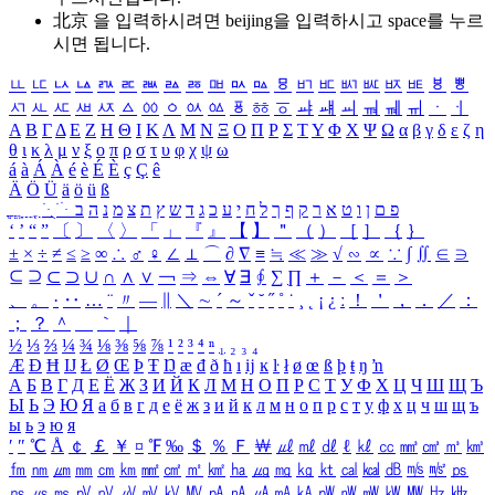
北京 을 입력하시려면
beijing
을 입력하시고 space를 누르
시면 됩니다.
ㅥ
ㅦ
ㅧ
ㅨ
ㅩ
ㅪ
ㅫ
ㅬ
ㅭ
ㅮ
ㅯ
ㅰ
ㅱ
ㅲ
ㅳ
ㅴ
ㅵ
ㅶ
ㅷ
ㅸ
ㅹ
ㅺ
ㅻ
ㅼ
ㅽ
ㅾ
ㅿ
ㆀ
ㆁ
ㆂ
ㆃ
ㆄ
ㆅ
ㆆ
ㆇ
ㆈ
ㆉ
ㆊ
ㆋ
ㆌ
ㆍ
ㆎ
Α
Β
Γ
Δ
Ε
Ζ
Η
Θ
Ι
Κ
Λ
Μ
Ν
Ξ
Ο
Π
Ρ
Σ
Τ
Υ
Φ
Χ
Ψ
Ω
α
β
γ
δ
ε
ζ
η
θ
ι
κ
λ
μ
ν
ξ
ο
π
ρ
σ
τ
υ
φ
χ
ψ
ω
á
à
Á
À
é
è
É
È
ç
Ç
ê
Ä
Ö
Ü
ä
ö
ü
ß
ְ
ֳ
ֲ
ֱ
ָ
ַ
ֵ
ֶ
ִ
ֹ
ּ
ֻ
ׂ
ׁ
ּ
ב
ה
נ
מ
צ
ת
ץ
ש
ד
ג
כ
ע
י
ח
ל
ך
ף
ק
ר
א
ט
ו
ן
ם
פ
‘
’
“
”
〔
〕
〈
〉
「
」
『
』
【
】
＂
（
）
［
］
｛
｝
±
×
÷
≠
≤
≥
∞
∴
♂
♀
∠
⊥
⌒
∂
∇
≡
≒
≪
≫
√
∽
∝
∵
∫
∬
∈
∋
⊆
⊇
⊂
⊃
∪
∩
∧
∨
￢
⇒
⇔
∀
∃
∮
∑
∏
＋
－
＜
＝
＞
、
。
·
‥
…
¨
〃
―
∥
＼
∼
´
～
ˇ
˘
˝
˚
˙
¸
˛
¡
¿
ː
！
＇
，
．
／
：
；
？
＾
＿
｀
｜
½
⅓
⅔
¼
¾
⅛
⅜
⅝
⅞
¹
²
³
⁴
ⁿ
₁
₂
₃
₄
Æ
Ð
Ħ
Ĳ
Ł
Ø
Œ
Þ
Ŧ
Ŋ
æ
đ
ð
ħ
ı
ĳ
ĸ
ŀ
ł
ø
œ
ß
þ
ŧ
ŋ
ŉ
А
Б
В
Г
Д
Е
Ё
Ж
З
И
Й
К
Л
М
Н
О
П
Р
С
Т
У
Ф
Х
Ц
Ч
Ш
Щ
Ъ
Ы
Ь
Э
Ю
Я
а
б
в
г
д
е
ё
ж
з
и
й
к
л
м
н
о
п
р
с
т
у
ф
х
ц
ч
ш
щ
ъ
ы
ь
э
ю
я
′
″
℃
Å
￠
￡
￥
¤
℉
‰
＄
％
Ｆ
￦
㎕
㎖
㎗
ℓ
㎘
㏄
㎣
㎤
㎥
㎦
㎙
㎚
㎛
㎜
㎝
㎞
㎟
㎠
㎡
㎢
㏊
㎍
㎎
㎏
㏏
㎈
㎉
㏈
㎧
㎨
㎰
㎱
㎲
㎳
㎴
㎵
㎶
㎷
㎸
㎹
㎀
㎁
㎂
㎃
㎄
㎺
㎻
㎽
㎾
㎿
㎐
㎑