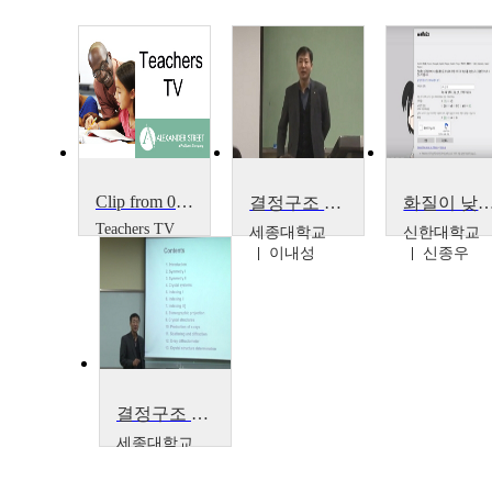
Clip from 012050065X
결정구조 및 X-선회절
화질이 낮거나 노이즈가 심한 사진이나 그림을 고화질로 개선하
Teachers TV
세종대학교
신한대학교
Teachers
이내성
신종우
TV
결정구조 및 X-선회절
세종대학교
이내성