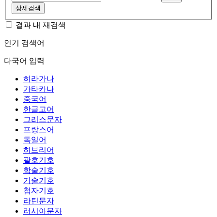
상세검색
결과 내 재검색
인기 검색어
다국어 입력
히라가나
가타카나
중국어
한글고어
그리스문자
프랑스어
독일어
히브리어
괄호기호
학술기호
기술기호
첨자기호
라틴문자
러시아문자