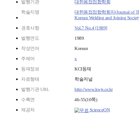
발행기관
대한용접접합학회
학술지명
대한용접접합학회지(Journal of T
Korean Welding and Joining Societ
권호사항
Vol.7 No.4 [1989]
발행연도
1989
작성언어
Korean
주제어
x
등재정보
KCI등재
자료형태
학술저널
발행기관 URL
http://www.kwjs.or.kr
수록면
46-55(10쪽)
제공처
ScienceON