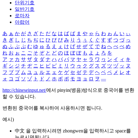
단위기호
일반기호
로마자
아랍어
あ
ぁ
か
が
さ
ざ
た
だ
な
は
ば
ぱ
ま
や
ゃ
ら
わ
ゎ
ん
い
ぃ
き
ぎ
し
じ
ち
ぢ
に
ひ
び
ぴ
み
り
う
ぅ
く
ぐ
す
ず
つ
づ
っ
ぬ
ふ
ぶ
ぷ
む
ゆ
ゅ
る
え
ぇ
け
げ
せ
ぜ
て
で
ね
へ
べ
ぺ
め
れ
お
ぉ
こ
ご
そ
ぞ
と
ど
の
ほ
ぼ
ぽ
も
よ
ょ
ろ
を
ア
ァ
カ
サ
ザ
タ
ダ
ナ
ハ
バ
パ
マ
ヤ
ャ
ラ
ワ
ヮ
ン
イ
ィ
キ
ギ
シ
ジ
チ
ヂ
ニ
ヒ
ビ
ピ
ミ
リ
ウ
ゥ
ク
グ
ス
ズ
ツ
ヅ
ッ
ヌ
フ
ブ
プ
ム
ユ
ュ
ル
エ
ェ
ケ
ゲ
セ
ゼ
テ
デ
ヘ
ベ
ペ
メ
レ
オ
ォ
コ
ゴ
ソ
ゾ
ト
ド
ノ
ホ
ボ
ポ
モ
ヨ
ョ
ロ
ヲ
―
http://chineseinput.net/
에서 pinyin(병음)방식으로 중국어를 변환
할 수 있습니다.
변환된 중국어를 복사하여 사용하시면 됩니다.
예시)
中文 을 입력하시려면
zhongwen
을 입력하시고 space를
누르시면됩니다.