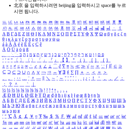
北京 을 입력하시려면
beijing
을 입력하시고 space를 누르
시면 됩니다.
ㅥ
ㅦ
ㅧ
ㅨ
ㅩ
ㅪ
ㅫ
ㅬ
ㅭ
ㅮ
ㅯ
ㅰ
ㅱ
ㅲ
ㅳ
ㅴ
ㅵ
ㅶ
ㅷ
ㅸ
ㅹ
ㅺ
ㅻ
ㅼ
ㅽ
ㅾ
ㅿ
ㆀ
ㆁ
ㆂ
ㆃ
ㆄ
ㆅ
ㆆ
ㆇ
ㆈ
ㆉ
ㆊ
ㆋ
ㆌ
ㆍ
ㆎ
Α
Β
Γ
Δ
Ε
Ζ
Η
Θ
Ι
Κ
Λ
Μ
Ν
Ξ
Ο
Π
Ρ
Σ
Τ
Υ
Φ
Χ
Ψ
Ω
α
β
γ
δ
ε
ζ
η
θ
ι
κ
λ
μ
ν
ξ
ο
π
ρ
σ
τ
υ
φ
χ
ψ
ω
á
à
Á
À
é
è
É
È
ç
Ç
ê
Ä
Ö
Ü
ä
ö
ü
ß
ְ
ֳ
ֲ
ֱ
ָ
ַ
ֵ
ֶ
ִ
ֹ
ּ
ֻ
ׂ
ׁ
ּ
ב
ה
נ
מ
צ
ת
ץ
ש
ד
ג
כ
ע
י
ח
ל
ך
ף
ק
ר
א
ט
ו
ן
ם
פ
‘
’
“
”
〔
〕
〈
〉
「
」
『
』
【
】
＂
（
）
［
］
｛
｝
±
×
÷
≠
≤
≥
∞
∴
♂
♀
∠
⊥
⌒
∂
∇
≡
≒
≪
≫
√
∽
∝
∵
∫
∬
∈
∋
⊆
⊇
⊂
⊃
∪
∩
∧
∨
￢
⇒
⇔
∀
∃
∮
∑
∏
＋
－
＜
＝
＞
、
。
·
‥
…
¨
〃
―
∥
＼
∼
´
～
ˇ
˘
˝
˚
˙
¸
˛
¡
¿
ː
！
＇
，
．
／
：
；
？
＾
＿
｀
｜
½
⅓
⅔
¼
¾
⅛
⅜
⅝
⅞
¹
²
³
⁴
ⁿ
₁
₂
₃
₄
Æ
Ð
Ħ
Ĳ
Ł
Ø
Œ
Þ
Ŧ
Ŋ
æ
đ
ð
ħ
ı
ĳ
ĸ
ŀ
ł
ø
œ
ß
þ
ŧ
ŋ
ŉ
А
Б
В
Г
Д
Е
Ё
Ж
З
И
Й
К
Л
М
Н
О
П
Р
С
Т
У
Ф
Х
Ц
Ч
Ш
Щ
Ъ
Ы
Ь
Э
Ю
Я
а
б
в
г
д
е
ё
ж
з
и
й
к
л
м
н
о
п
р
с
т
у
ф
х
ц
ч
ш
щ
ъ
ы
ь
э
ю
я
′
″
℃
Å
￠
￡
￥
¤
℉
‰
＄
％
Ｆ
￦
㎕
㎖
㎗
ℓ
㎘
㏄
㎣
㎤
㎥
㎦
㎙
㎚
㎛
㎜
㎝
㎞
㎟
㎠
㎡
㎢
㏊
㎍
㎎
㎏
㏏
㎈
㎉
㏈
㎧
㎨
㎰
㎱
㎲
㎳
㎴
㎵
㎶
㎷
㎸
㎹
㎀
㎁
㎂
㎃
㎄
㎺
㎻
㎽
㎾
㎿
㎐
㎑