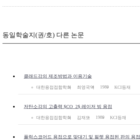
동일학술지(권/호) 다른 논문
클래드강의 제조방법과 이용기술
1989
대한용접접합학회
최영국역
KCI등재
저탄소강의 고출력 $CO_2$ 레이저 빔 용접
1989
대한용접접합학회
김재도
KCI등재
플럭스코어드 용접으로 맞대기 및 필렛 용접된 판의 용