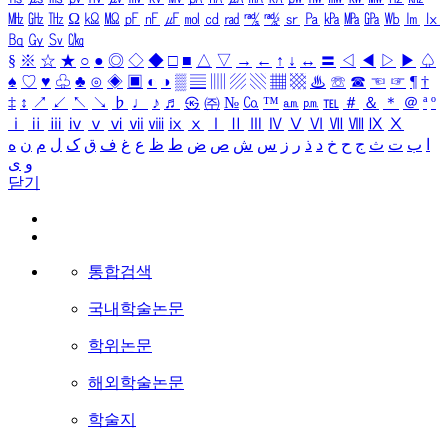
㎒
㎓
㎔
Ω
㏀
㏁
㎊
㎋
㎌
㏖
㏅
㎭
㎮
㎯
㏛
㎩
㎪
㎫
㎬
㏝
㏐
㏓
㏃
㏉
㏜
㏆
§
※
☆
★
○
●
◎
◇
◆
□
■
△
▽
→
←
↑
↓
↔
〓
◁
◀
▷
▶
♤
♠
♡
♥
♧
♣
⊙
◈
▣
◐
◑
▒
▤
▥
▨
▧
▦
▩
♨
☏
☎
☜
☞
¶
†
‡
↕
↗
↙
↖
↘
♭
♩
♪
♬
㉿
㈜
№
㏇
™
㏂
㏘
℡
＃
＆
＊
＠
ª
º
ⅰ
ⅱ
ⅲ
ⅳ
ⅴ
ⅵ
ⅶ
ⅷ
ⅸ
ⅹ
Ⅰ
Ⅱ
Ⅲ
Ⅳ
Ⅴ
Ⅵ
Ⅶ
Ⅷ
Ⅸ
Ⅹ
ا
ب
ت
ث
ج
ح
خ
د
ذ
ر
ز
س
ش
ص
ض
ط
ظ
ع
غ
ف
ق
ک
ل
م
ن
ه
و
ی
닫기
통합검색
국내학술논문
학위논문
해외학술논문
학술지