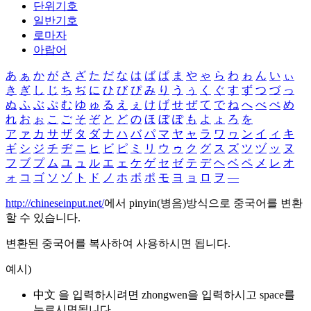
단위기호
일반기호
로마자
아랍어
あ
ぁ
か
が
さ
ざ
た
だ
な
は
ば
ぱ
ま
や
ゃ
ら
わ
ゎ
ん
い
ぃ
き
ぎ
し
じ
ち
ぢ
に
ひ
び
ぴ
み
り
う
ぅ
く
ぐ
す
ず
つ
づ
っ
ぬ
ふ
ぶ
ぷ
む
ゆ
ゅ
る
え
ぇ
け
げ
せ
ぜ
て
で
ね
へ
べ
ぺ
め
れ
お
ぉ
こ
ご
そ
ぞ
と
ど
の
ほ
ぼ
ぽ
も
よ
ょ
ろ
を
ア
ァ
カ
サ
ザ
タ
ダ
ナ
ハ
バ
パ
マ
ヤ
ャ
ラ
ワ
ヮ
ン
イ
ィ
キ
ギ
シ
ジ
チ
ヂ
ニ
ヒ
ビ
ピ
ミ
リ
ウ
ゥ
ク
グ
ス
ズ
ツ
ヅ
ッ
ヌ
フ
ブ
プ
ム
ユ
ュ
ル
エ
ェ
ケ
ゲ
セ
ゼ
テ
デ
ヘ
ベ
ペ
メ
レ
オ
ォ
コ
ゴ
ソ
ゾ
ト
ド
ノ
ホ
ボ
ポ
モ
ヨ
ョ
ロ
ヲ
―
http://chineseinput.net/
에서 pinyin(병음)방식으로 중국어를 변환
할 수 있습니다.
변환된 중국어를 복사하여 사용하시면 됩니다.
예시)
中文 을 입력하시려면
zhongwen
을 입력하시고 space를
누르시면됩니다.