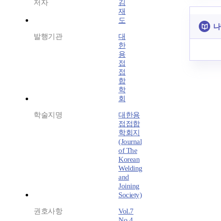
저자
김
재
도
나
발행기관
대
한
용
접
접
합
학
회
학술지명
대한용
접접합
학회지
(Journal
of The
Korean
Welding
and
Joining
Society)
권호사항
Vol.7
No.4