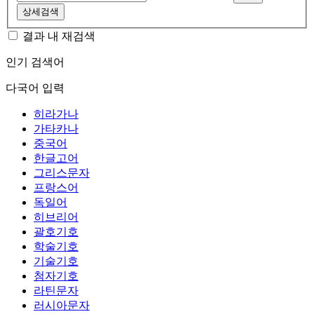
상세검색
결과 내 재검색
인기 검색어
다국어 입력
히라가나
가타카나
중국어
한글고어
그리스문자
프랑스어
독일어
히브리어
괄호기호
학술기호
기술기호
첨자기호
라틴문자
러시아문자