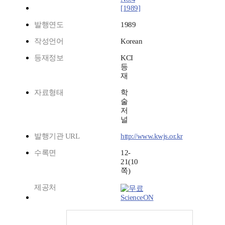
[1989]
발행연도
1989
작성언어
Korean
등재정보
KCI
등
재
자료형태
학
술
저
널
발행기관 URL
http://www.kwjs.or.kr
수록면
12-
21(10
쪽)
제공처
ScienceON