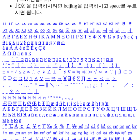
北京 을 입력하시려면
beijing
을 입력하시고 space를 누르
시면 됩니다.
ㅥ
ㅦ
ㅧ
ㅨ
ㅩ
ㅪ
ㅫ
ㅬ
ㅭ
ㅮ
ㅯ
ㅰ
ㅱ
ㅲ
ㅳ
ㅴ
ㅵ
ㅶ
ㅷ
ㅸ
ㅹ
ㅺ
ㅻ
ㅼ
ㅽ
ㅾ
ㅿ
ㆀ
ㆁ
ㆂ
ㆃ
ㆄ
ㆅ
ㆆ
ㆇ
ㆈ
ㆉ
ㆊ
ㆋ
ㆌ
ㆍ
ㆎ
Α
Β
Γ
Δ
Ε
Ζ
Η
Θ
Ι
Κ
Λ
Μ
Ν
Ξ
Ο
Π
Ρ
Σ
Τ
Υ
Φ
Χ
Ψ
Ω
α
β
γ
δ
ε
ζ
η
θ
ι
κ
λ
μ
ν
ξ
ο
π
ρ
σ
τ
υ
φ
χ
ψ
ω
á
à
Á
À
é
è
É
È
ç
Ç
ê
Ä
Ö
Ü
ä
ö
ü
ß
ְ
ֳ
ֲ
ֱ
ָ
ַ
ֵ
ֶ
ִ
ֹ
ּ
ֻ
ׂ
ׁ
ּ
ב
ה
נ
מ
צ
ת
ץ
ש
ד
ג
כ
ע
י
ח
ל
ך
ף
ק
ר
א
ט
ו
ן
ם
פ
‘
’
“
”
〔
〕
〈
〉
「
」
『
』
【
】
＂
（
）
［
］
｛
｝
±
×
÷
≠
≤
≥
∞
∴
♂
♀
∠
⊥
⌒
∂
∇
≡
≒
≪
≫
√
∽
∝
∵
∫
∬
∈
∋
⊆
⊇
⊂
⊃
∪
∩
∧
∨
￢
⇒
⇔
∀
∃
∮
∑
∏
＋
－
＜
＝
＞
、
。
·
‥
…
¨
〃
―
∥
＼
∼
´
～
ˇ
˘
˝
˚
˙
¸
˛
¡
¿
ː
！
＇
，
．
／
：
；
？
＾
＿
｀
｜
½
⅓
⅔
¼
¾
⅛
⅜
⅝
⅞
¹
²
³
⁴
ⁿ
₁
₂
₃
₄
Æ
Ð
Ħ
Ĳ
Ł
Ø
Œ
Þ
Ŧ
Ŋ
æ
đ
ð
ħ
ı
ĳ
ĸ
ŀ
ł
ø
œ
ß
þ
ŧ
ŋ
ŉ
А
Б
В
Г
Д
Е
Ё
Ж
З
И
Й
К
Л
М
Н
О
П
Р
С
Т
У
Ф
Х
Ц
Ч
Ш
Щ
Ъ
Ы
Ь
Э
Ю
Я
а
б
в
г
д
е
ё
ж
з
и
й
к
л
м
н
о
п
р
с
т
у
ф
х
ц
ч
ш
щ
ъ
ы
ь
э
ю
я
′
″
℃
Å
￠
￡
￥
¤
℉
‰
＄
％
Ｆ
￦
㎕
㎖
㎗
ℓ
㎘
㏄
㎣
㎤
㎥
㎦
㎙
㎚
㎛
㎜
㎝
㎞
㎟
㎠
㎡
㎢
㏊
㎍
㎎
㎏
㏏
㎈
㎉
㏈
㎧
㎨
㎰
㎱
㎲
㎳
㎴
㎵
㎶
㎷
㎸
㎹
㎀
㎁
㎂
㎃
㎄
㎺
㎻
㎽
㎾
㎿
㎐
㎑