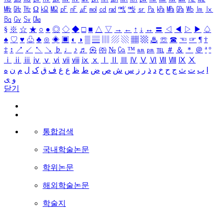
㎒
㎓
㎔
Ω
㏀
㏁
㎊
㎋
㎌
㏖
㏅
㎭
㎮
㎯
㏛
㎩
㎪
㎫
㎬
㏝
㏐
㏓
㏃
㏉
㏜
㏆
§
※
☆
★
○
●
◎
◇
◆
□
■
△
▽
→
←
↑
↓
↔
〓
◁
◀
▷
▶
♤
♠
♡
♥
♧
♣
⊙
◈
▣
◐
◑
▒
▤
▥
▨
▧
▦
▩
♨
☏
☎
☜
☞
¶
†
‡
↕
↗
↙
↖
↘
♭
♩
♪
♬
㉿
㈜
№
㏇
™
㏂
㏘
℡
＃
＆
＊
＠
ª
º
ⅰ
ⅱ
ⅲ
ⅳ
ⅴ
ⅵ
ⅶ
ⅷ
ⅸ
ⅹ
Ⅰ
Ⅱ
Ⅲ
Ⅳ
Ⅴ
Ⅵ
Ⅶ
Ⅷ
Ⅸ
Ⅹ
ا
ب
ت
ث
ج
ح
خ
د
ذ
ر
ز
س
ش
ص
ض
ط
ظ
ع
غ
ف
ق
ک
ل
م
ن
ه
و
ی
닫기
통합검색
국내학술논문
학위논문
해외학술논문
학술지