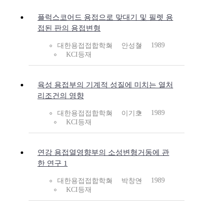
플럭스코어드 용접으로 맞대기 및 필렛 용
접된 판의 용접변형
1989
대한용접접합학회
안성철
KCI등재
육성 용접부의 기계적 성질에 미치는 열처
리조건의 영향
1989
대한용접접합학회
이기호
KCI등재
연강 용접열영향부의 소성변형거동에 관
한 연구 1
1989
대한용접접합학회
박창언
KCI등재