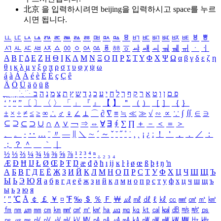
北京 을 입력하시려면
beijing
을 입력하시고 space를 누르
시면 됩니다.
ㅥ
ㅦ
ㅧ
ㅨ
ㅩ
ㅪ
ㅫ
ㅬ
ㅭ
ㅮ
ㅯ
ㅰ
ㅱ
ㅲ
ㅳ
ㅴ
ㅵ
ㅶ
ㅷ
ㅸ
ㅹ
ㅺ
ㅻ
ㅼ
ㅽ
ㅾ
ㅿ
ㆀ
ㆁ
ㆂ
ㆃ
ㆄ
ㆅ
ㆆ
ㆇ
ㆈ
ㆉ
ㆊ
ㆋ
ㆌ
ㆍ
ㆎ
Α
Β
Γ
Δ
Ε
Ζ
Η
Θ
Ι
Κ
Λ
Μ
Ν
Ξ
Ο
Π
Ρ
Σ
Τ
Υ
Φ
Χ
Ψ
Ω
α
β
γ
δ
ε
ζ
η
θ
ι
κ
λ
μ
ν
ξ
ο
π
ρ
σ
τ
υ
φ
χ
ψ
ω
á
à
Á
À
é
è
É
È
ç
Ç
ê
Ä
Ö
Ü
ä
ö
ü
ß
ְ
ֳ
ֲ
ֱ
ָ
ַ
ֵ
ֶ
ִ
ֹ
ּ
ֻ
ׂ
ׁ
ּ
ב
ה
נ
מ
צ
ת
ץ
ש
ד
ג
כ
ע
י
ח
ל
ך
ף
ק
ר
א
ט
ו
ן
ם
פ
‘
’
“
”
〔
〕
〈
〉
「
」
『
』
【
】
＂
（
）
［
］
｛
｝
±
×
÷
≠
≤
≥
∞
∴
♂
♀
∠
⊥
⌒
∂
∇
≡
≒
≪
≫
√
∽
∝
∵
∫
∬
∈
∋
⊆
⊇
⊂
⊃
∪
∩
∧
∨
￢
⇒
⇔
∀
∃
∮
∑
∏
＋
－
＜
＝
＞
、
。
·
‥
…
¨
〃
―
∥
＼
∼
´
～
ˇ
˘
˝
˚
˙
¸
˛
¡
¿
ː
！
＇
，
．
／
：
；
？
＾
＿
｀
｜
½
⅓
⅔
¼
¾
⅛
⅜
⅝
⅞
¹
²
³
⁴
ⁿ
₁
₂
₃
₄
Æ
Ð
Ħ
Ĳ
Ł
Ø
Œ
Þ
Ŧ
Ŋ
æ
đ
ð
ħ
ı
ĳ
ĸ
ŀ
ł
ø
œ
ß
þ
ŧ
ŋ
ŉ
А
Б
В
Г
Д
Е
Ё
Ж
З
И
Й
К
Л
М
Н
О
П
Р
С
Т
У
Ф
Х
Ц
Ч
Ш
Щ
Ъ
Ы
Ь
Э
Ю
Я
а
б
в
г
д
е
ё
ж
з
и
й
к
л
м
н
о
п
р
с
т
у
ф
х
ц
ч
ш
щ
ъ
ы
ь
э
ю
я
′
″
℃
Å
￠
￡
￥
¤
℉
‰
＄
％
Ｆ
￦
㎕
㎖
㎗
ℓ
㎘
㏄
㎣
㎤
㎥
㎦
㎙
㎚
㎛
㎜
㎝
㎞
㎟
㎠
㎡
㎢
㏊
㎍
㎎
㎏
㏏
㎈
㎉
㏈
㎧
㎨
㎰
㎱
㎲
㎳
㎴
㎵
㎶
㎷
㎸
㎹
㎀
㎁
㎂
㎃
㎄
㎺
㎻
㎽
㎾
㎿
㎐
㎑