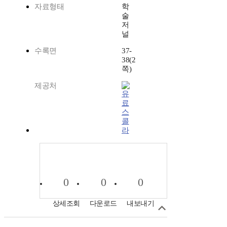
자료형태
학
술
저
널
수록면
37-
38(2
쪽)
제공처
스
콜
라
0
0
0
상세조회
다운로드
내보내기