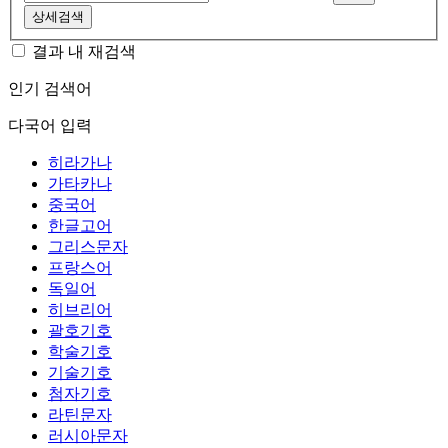
상세검색
결과 내 재검색
인기 검색어
다국어 입력
히라가나
가타카나
중국어
한글고어
그리스문자
프랑스어
독일어
히브리어
괄호기호
학술기호
기술기호
첨자기호
라틴문자
러시아문자