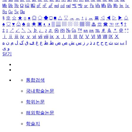
㎒
㎓
㎔
Ω
㏀
㏁
㎊
㎋
㎌
㏖
㏅
㎭
㎮
㎯
㏛
㎩
㎪
㎫
㎬
㏝
㏐
㏓
㏃
㏉
㏜
㏆
§
※
☆
★
○
●
◎
◇
◆
□
■
△
▽
→
←
↑
↓
↔
〓
◁
◀
▷
▶
♤
♠
♡
♥
♧
♣
⊙
◈
▣
◐
◑
▒
▤
▥
▨
▧
▦
▩
♨
☏
☎
☜
☞
¶
†
‡
↕
↗
↙
↖
↘
♭
♩
♪
♬
㉿
㈜
№
㏇
™
㏂
㏘
℡
＃
＆
＊
＠
ª
º
ⅰ
ⅱ
ⅲ
ⅳ
ⅴ
ⅵ
ⅶ
ⅷ
ⅸ
ⅹ
Ⅰ
Ⅱ
Ⅲ
Ⅳ
Ⅴ
Ⅵ
Ⅶ
Ⅷ
Ⅸ
Ⅹ
ا
ب
ت
ث
ج
ح
خ
د
ذ
ر
ز
س
ش
ص
ض
ط
ظ
ع
غ
ف
ق
ک
ل
م
ن
ه
و
ی
닫기
통합검색
국내학술논문
학위논문
해외학술논문
학술지