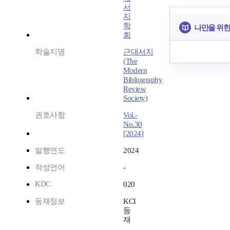
서
지
학
나만을 위한
회
학술지명
근대서지
(The
Modern
Bibliography
Review
Society)
권호사항
Vol.-
No.30
[2024]
발행연도
2024
작성언어
-
KDC
020
등재정보
KCI
등
재