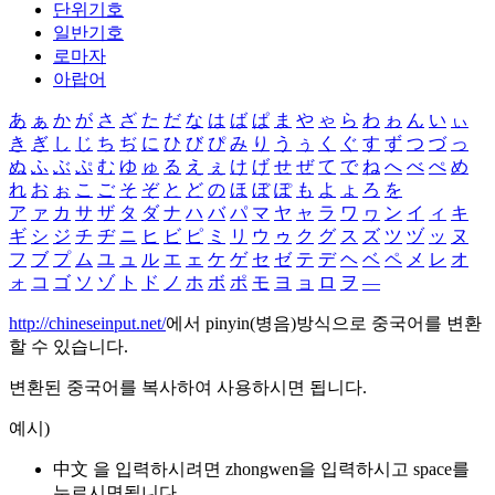
단위기호
일반기호
로마자
아랍어
あ
ぁ
か
が
さ
ざ
た
だ
な
は
ば
ぱ
ま
や
ゃ
ら
わ
ゎ
ん
い
ぃ
き
ぎ
し
じ
ち
ぢ
に
ひ
び
ぴ
み
り
う
ぅ
く
ぐ
す
ず
つ
づ
っ
ぬ
ふ
ぶ
ぷ
む
ゆ
ゅ
る
え
ぇ
け
げ
せ
ぜ
て
で
ね
へ
べ
ぺ
め
れ
お
ぉ
こ
ご
そ
ぞ
と
ど
の
ほ
ぼ
ぽ
も
よ
ょ
ろ
を
ア
ァ
カ
サ
ザ
タ
ダ
ナ
ハ
バ
パ
マ
ヤ
ャ
ラ
ワ
ヮ
ン
イ
ィ
キ
ギ
シ
ジ
チ
ヂ
ニ
ヒ
ビ
ピ
ミ
リ
ウ
ゥ
ク
グ
ス
ズ
ツ
ヅ
ッ
ヌ
フ
ブ
プ
ム
ユ
ュ
ル
エ
ェ
ケ
ゲ
セ
ゼ
テ
デ
ヘ
ベ
ペ
メ
レ
オ
ォ
コ
ゴ
ソ
ゾ
ト
ド
ノ
ホ
ボ
ポ
モ
ヨ
ョ
ロ
ヲ
―
http://chineseinput.net/
에서 pinyin(병음)방식으로 중국어를 변환
할 수 있습니다.
변환된 중국어를 복사하여 사용하시면 됩니다.
예시)
中文 을 입력하시려면
zhongwen
을 입력하시고 space를
누르시면됩니다.