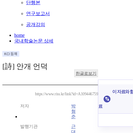
단행본
연구보고서
공개강의
home
국내학술논문 상세
[詩] 안개 언덕
한글로보기
이 자료와 함
https://www.riss.kr/link?id=A109446759
저자
박
료
형
준
발행기관
근
대