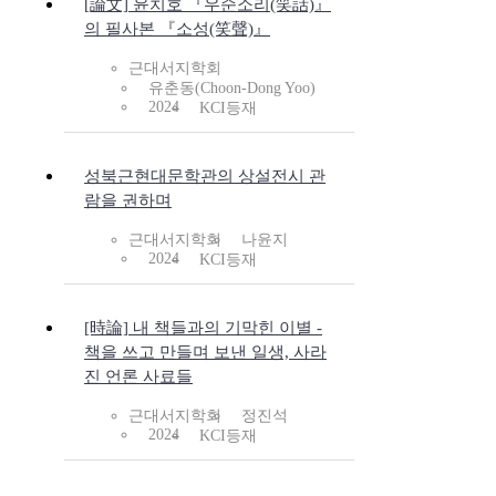
[論文] 윤치호 『우순소리(笑話)』
의 필사본 『소성(笑聲)』
근대서지학회
유춘동(Choon-Dong Yoo)
2024
KCI등재
성북근현대문학관의 상설전시 관
람을 권하며
근대서지학회
나윤지
2024
KCI등재
[時論] 내 책들과의 기막힌 이별 -
책을 쓰고 만들며 보낸 일생, 사라
진 언론 사료들
근대서지학회
정진석
2024
KCI등재