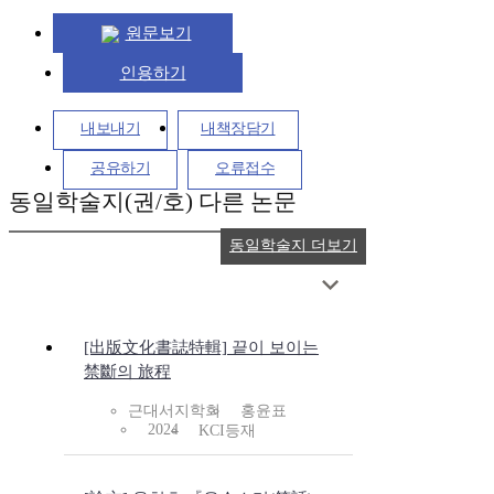
원문보기
인용하기
내보내기
내책장담기
공유하기
오류접수
동일학술지(권/호) 다른 논문
동일학술지 더보기
[出版文化書誌特輯] 끝이 보이는
禁斷의 旅程
근대서지학회
홍윤표
2024
KCI등재