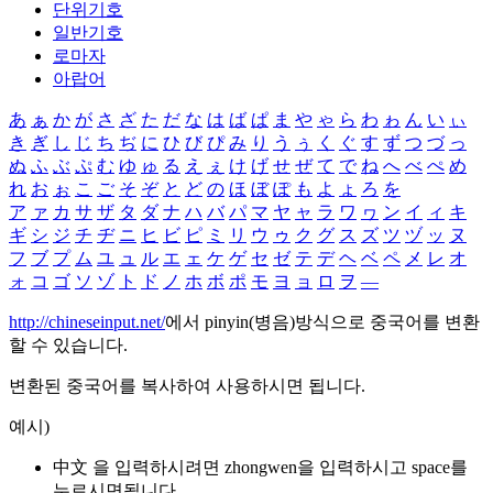
단위기호
일반기호
로마자
아랍어
あ
ぁ
か
が
さ
ざ
た
だ
な
は
ば
ぱ
ま
や
ゃ
ら
わ
ゎ
ん
い
ぃ
き
ぎ
し
じ
ち
ぢ
に
ひ
び
ぴ
み
り
う
ぅ
く
ぐ
す
ず
つ
づ
っ
ぬ
ふ
ぶ
ぷ
む
ゆ
ゅ
る
え
ぇ
け
げ
せ
ぜ
て
で
ね
へ
べ
ぺ
め
れ
お
ぉ
こ
ご
そ
ぞ
と
ど
の
ほ
ぼ
ぽ
も
よ
ょ
ろ
を
ア
ァ
カ
サ
ザ
タ
ダ
ナ
ハ
バ
パ
マ
ヤ
ャ
ラ
ワ
ヮ
ン
イ
ィ
キ
ギ
シ
ジ
チ
ヂ
ニ
ヒ
ビ
ピ
ミ
リ
ウ
ゥ
ク
グ
ス
ズ
ツ
ヅ
ッ
ヌ
フ
ブ
プ
ム
ユ
ュ
ル
エ
ェ
ケ
ゲ
セ
ゼ
テ
デ
ヘ
ベ
ペ
メ
レ
オ
ォ
コ
ゴ
ソ
ゾ
ト
ド
ノ
ホ
ボ
ポ
モ
ヨ
ョ
ロ
ヲ
―
http://chineseinput.net/
에서 pinyin(병음)방식으로 중국어를 변환
할 수 있습니다.
변환된 중국어를 복사하여 사용하시면 됩니다.
예시)
中文 을 입력하시려면
zhongwen
을 입력하시고 space를
누르시면됩니다.