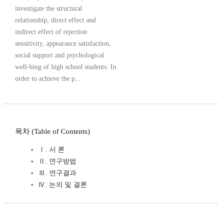
investigate the structural
relationship, direct effect and
indirect effect of rejection
sensitivity, appearance satisfaction,
social support and psychological
well-bing of high school students. In
order to achieve the p...
목차 (Table of Contents)
Ⅰ. 서 론
Ⅱ. 연구방법
Ⅲ. 연구결과
Ⅳ. 논의 및 결론