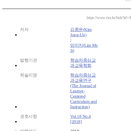
https://www.riss.kr/link?id
저자
김종운(Kim
Jong-Un)
;
임미지(Lim Mi-
Ji)
발행기관
학습자중심교
과교육학회
학술지명
학습자중심교
과교육연구
(The Journal of
Learner-
Centered
Curriculum and
Instruction)
권호사항
Vol.18 No.4
[2018]