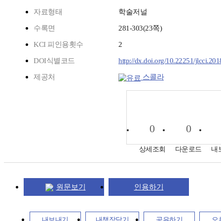
자료형태
학술저널
수록면
281-303(23쪽)
KCI 피인용횟수
2
DOI식별코드
http://dx.doi.org/10.22251/jlcci.20
제공처
스콜라
0
0
상세조회
다운로드
내
원문보기
인용하기
내보내기
내책장담기
공유하기
오