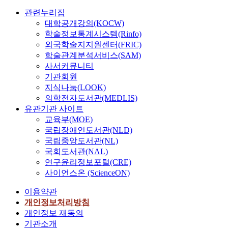
관련누리집
대학공개강의(KOCW)
학술정보통계시스템(Rinfo)
외국학술지지원센터(FRIC)
학술관계분석서비스(SAM)
사서커뮤니티
기관회원
지식나눔(LOOK)
의학전자도서관(MEDLIS)
유관기관 사이트
교육부(MOE)
국립장애인도서관(NLD)
국립중앙도서관(NL)
국회도서관(NAL)
연구윤리정보포털(CRE)
사이언스온 (ScienceON)
이용약관
개인정보처리방침
개인정보 재동의
기관소개