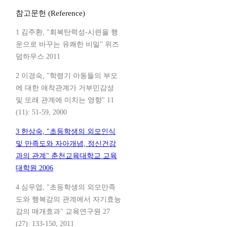
참고문헌 (Reference)
1 김주환, "회복탄력성-시련을 행
운으로 바꾸는 유쾌한 비밀" 위즈
덤하우스 2011
2 이경숙, "학령기 아동들의 부모
에 대한 애착관계가 거부민감성
및 또래 관계에 미치는 영향" 11
(11): 51-59, 2000
3 한상숙, "초등학생의 외모인식
및 만족도와 자아개념, 정신건강
과의 관계" 춘천교육대학교 교육
대학원 2006
4 심우엽, "초등학생의 외모만족
도와 행복감의 관계에서 자기효능
감의 매개효과" 교육연구원 27
(27): 133-150, 2011