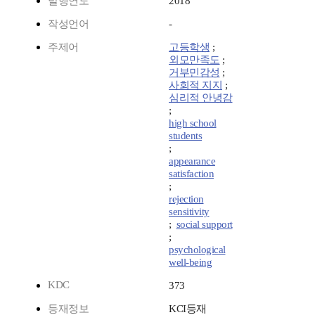
발행연도
2018
작성언어
-
주제어
고등학생
;
외모만족도
;
거부민감성
;
사회적 지지
;
심리적 안녕감
;
high school
students
;
appearance
satisfaction
;
rejection
sensitivity
;
social support
;
psychological
well-being
KDC
373
등재정보
KCI등재