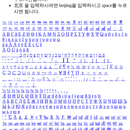
北京 을 입력하시려면
beijing
을 입력하시고 space를 누르
시면 됩니다.
ㅥ
ㅦ
ㅧ
ㅨ
ㅩ
ㅪ
ㅫ
ㅬ
ㅭ
ㅮ
ㅯ
ㅰ
ㅱ
ㅲ
ㅳ
ㅴ
ㅵ
ㅶ
ㅷ
ㅸ
ㅹ
ㅺ
ㅻ
ㅼ
ㅽ
ㅾ
ㅿ
ㆀ
ㆁ
ㆂ
ㆃ
ㆄ
ㆅ
ㆆ
ㆇ
ㆈ
ㆉ
ㆊ
ㆋ
ㆌ
ㆍ
ㆎ
Α
Β
Γ
Δ
Ε
Ζ
Η
Θ
Ι
Κ
Λ
Μ
Ν
Ξ
Ο
Π
Ρ
Σ
Τ
Υ
Φ
Χ
Ψ
Ω
α
β
γ
δ
ε
ζ
η
θ
ι
κ
λ
μ
ν
ξ
ο
π
ρ
σ
τ
υ
φ
χ
ψ
ω
á
à
Á
À
é
è
É
È
ç
Ç
ê
Ä
Ö
Ü
ä
ö
ü
ß
ְ
ֳ
ֲ
ֱ
ָ
ַ
ֵ
ֶ
ִ
ֹ
ּ
ֻ
ׂ
ׁ
ּ
ב
ה
נ
מ
צ
ת
ץ
ש
ד
ג
כ
ע
י
ח
ל
ך
ף
ק
ר
א
ט
ו
ן
ם
פ
‘
’
“
”
〔
〕
〈
〉
「
」
『
』
【
】
＂
（
）
［
］
｛
｝
±
×
÷
≠
≤
≥
∞
∴
♂
♀
∠
⊥
⌒
∂
∇
≡
≒
≪
≫
√
∽
∝
∵
∫
∬
∈
∋
⊆
⊇
⊂
⊃
∪
∩
∧
∨
￢
⇒
⇔
∀
∃
∮
∑
∏
＋
－
＜
＝
＞
、
。
·
‥
…
¨
〃
―
∥
＼
∼
´
～
ˇ
˘
˝
˚
˙
¸
˛
¡
¿
ː
！
＇
，
．
／
：
；
？
＾
＿
｀
｜
½
⅓
⅔
¼
¾
⅛
⅜
⅝
⅞
¹
²
³
⁴
ⁿ
₁
₂
₃
₄
Æ
Ð
Ħ
Ĳ
Ł
Ø
Œ
Þ
Ŧ
Ŋ
æ
đ
ð
ħ
ı
ĳ
ĸ
ŀ
ł
ø
œ
ß
þ
ŧ
ŋ
ŉ
А
Б
В
Г
Д
Е
Ё
Ж
З
И
Й
К
Л
М
Н
О
П
Р
С
Т
У
Ф
Х
Ц
Ч
Ш
Щ
Ъ
Ы
Ь
Э
Ю
Я
а
б
в
г
д
е
ё
ж
з
и
й
к
л
м
н
о
п
р
с
т
у
ф
х
ц
ч
ш
щ
ъ
ы
ь
э
ю
я
′
″
℃
Å
￠
￡
￥
¤
℉
‰
＄
％
Ｆ
￦
㎕
㎖
㎗
ℓ
㎘
㏄
㎣
㎤
㎥
㎦
㎙
㎚
㎛
㎜
㎝
㎞
㎟
㎠
㎡
㎢
㏊
㎍
㎎
㎏
㏏
㎈
㎉
㏈
㎧
㎨
㎰
㎱
㎲
㎳
㎴
㎵
㎶
㎷
㎸
㎹
㎀
㎁
㎂
㎃
㎄
㎺
㎻
㎽
㎾
㎿
㎐
㎑