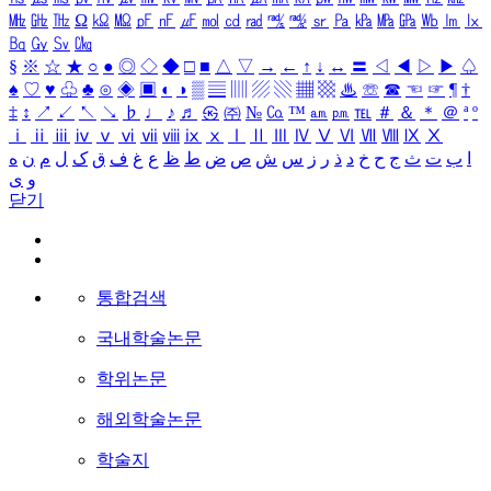
㎒
㎓
㎔
Ω
㏀
㏁
㎊
㎋
㎌
㏖
㏅
㎭
㎮
㎯
㏛
㎩
㎪
㎫
㎬
㏝
㏐
㏓
㏃
㏉
㏜
㏆
§
※
☆
★
○
●
◎
◇
◆
□
■
△
▽
→
←
↑
↓
↔
〓
◁
◀
▷
▶
♤
♠
♡
♥
♧
♣
⊙
◈
▣
◐
◑
▒
▤
▥
▨
▧
▦
▩
♨
☏
☎
☜
☞
¶
†
‡
↕
↗
↙
↖
↘
♭
♩
♪
♬
㉿
㈜
№
㏇
™
㏂
㏘
℡
＃
＆
＊
＠
ª
º
ⅰ
ⅱ
ⅲ
ⅳ
ⅴ
ⅵ
ⅶ
ⅷ
ⅸ
ⅹ
Ⅰ
Ⅱ
Ⅲ
Ⅳ
Ⅴ
Ⅵ
Ⅶ
Ⅷ
Ⅸ
Ⅹ
ا
ب
ت
ث
ج
ح
خ
د
ذ
ر
ز
س
ش
ص
ض
ط
ظ
ع
غ
ف
ق
ک
ل
م
ن
ه
و
ی
닫기
통합검색
국내학술논문
학위논문
해외학술논문
학술지