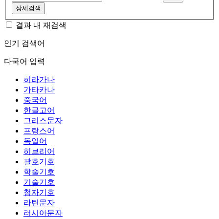
상세검색
결과 내 재검색
인기 검색어
다국어 입력
히라가나
가타카나
중국어
한글고어
그리스문자
프랑스어
독일어
히브리어
괄호기호
학술기호
기술기호
첨자기호
라틴문자
러시아문자