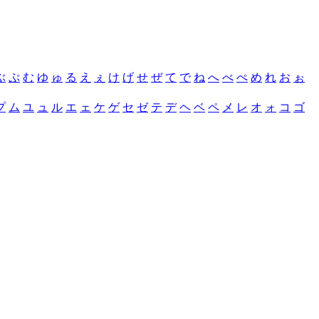
ぶ
ぷ
む
ゆ
ゅ
る
え
ぇ
け
げ
せ
ぜ
て
で
ね
へ
べ
ぺ
め
れ
お
ぉ
プ
ム
ユ
ュ
ル
エ
ェ
ケ
ゲ
セ
ゼ
テ
デ
ヘ
ベ
ペ
メ
レ
オ
ォ
コ
ゴ