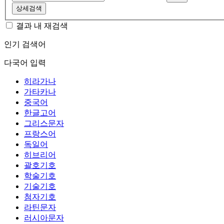
상세검색
결과 내 재검색
인기 검색어
다국어 입력
히라가나
가타카나
중국어
한글고어
그리스문자
프랑스어
독일어
히브리어
괄호기호
학술기호
기술기호
첨자기호
라틴문자
러시아문자