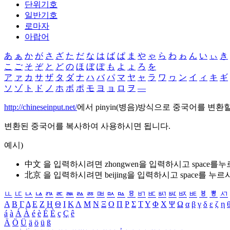
단위기호
일반기호
로마자
아랍어
あ
ぁ
か
が
さ
ざ
た
だ
な
は
ば
ぱ
ま
や
ゃ
ら
わ
ゎ
ん
い
ぃ
き
こ
ご
そ
ぞ
と
ど
の
ほ
ぼ
ぽ
も
よ
ょ
ろ
を
ア
ァ
カ
サ
ザ
タ
ダ
ナ
ハ
バ
パ
マ
ヤ
ャ
ラ
ワ
ヮ
ン
イ
ィ
キ
ギ
ソ
ゾ
ト
ド
ノ
ホ
ボ
ポ
モ
ヨ
ョ
ロ
ヲ
―
http://chineseinput.net/
에서 pinyin(병음)방식으로 중국어를 변환
변환된 중국어를 복사하여 사용하시면 됩니다.
예시)
中文 을 입력하시려면
zhongwen
을 입력하시고 space를
北京 을 입력하시려면
beijing
을 입력하시고 space를 누르
ㅥ
ㅦ
ㅧ
ㅨ
ㅩ
ㅪ
ㅫ
ㅬ
ㅭ
ㅮ
ㅯ
ㅰ
ㅱ
ㅲ
ㅳ
ㅴ
ㅵ
ㅶ
ㅷ
ㅸ
ㅹ
ㅺ
Α
Β
Γ
Δ
Ε
Ζ
Η
Θ
Ι
Κ
Λ
Μ
Ν
Ξ
Ο
Π
Ρ
Σ
Τ
Υ
Φ
Χ
Ψ
Ω
α
β
γ
δ
ε
ζ
η
á
à
Á
À
é
è
É
È
ç
Ç
ê
Ä
Ö
Ü
ä
ö
ü
ß