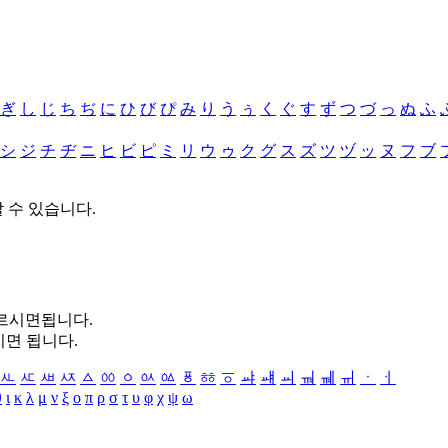
ぎ
し
じ
ち
ぢ
に
ひ
び
ぴ
み
り
う
ぅ
く
ぐ
す
ず
つ
づ
っ
ぬ
ふ
シ
ジ
チ
ヂ
ニ
ヒ
ビ
ピ
ミ
リ
ウ
ゥ
ク
グ
ス
ズ
ツ
ヅ
ッ
ヌ
フ
ブ
할 수 있습니다.
누르시면됩니다.
시면 됩니다.
ㅻ
ㅼ
ㅽ
ㅾ
ㅿ
ㆀ
ㆁ
ㆂ
ㆃ
ㆄ
ㆅ
ㆆ
ㆇ
ㆈ
ㆉ
ㆊ
ㆋ
ㆌ
ㆍ
ㆎ
θ
ι
κ
λ
μ
ν
ξ
ο
π
ρ
σ
τ
υ
φ
χ
ψ
ω