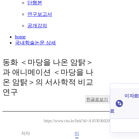
단행본
연구보고서
공개강의
home
국내학술논문 상세
동화 ＜마당을 나온 암탉＞
과 애니메이션 ＜마당을 나
온 암탉＞의 서사학적 비교
연구
이 자료와
한글로보기
료
https://www.riss.kr/link?id=A103036020
저자
이