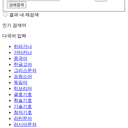
상세검색
결과 내 재검색
인기 검색어
다국어 입력
히라가나
가타카나
중국어
한글고어
그리스문자
프랑스어
독일어
히브리어
괄호기호
학술기호
기술기호
첨자기호
라틴문자
러시아문자