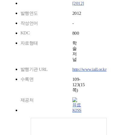
[2012]
발행연도
2012
작성언어
-
KDC
800
자료형태
학
술
저
널
발행기관 URL
http://www.iall.or.kr
수록면
109-
123(15
쪽)
제공처
KISS