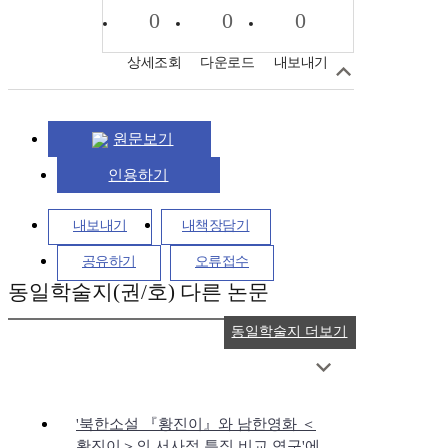
0
0
0
상세조회
다운로드
내보내기
원문보기
인용하기
내보내기
내책장담기
공유하기
오류접수
동일학술지(권/호) 다른 논문
동일학술지 더보기
'북한소설 『황진이』와 남한영화 ＜
황진이＞의 서사적 특징 비교 연구'에