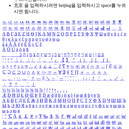
北京 을 입력하시려면
beijing
을 입력하시고 space를 누르
시면 됩니다.
ㅥ
ㅦ
ㅧ
ㅨ
ㅩ
ㅪ
ㅫ
ㅬ
ㅭ
ㅮ
ㅯ
ㅰ
ㅱ
ㅲ
ㅳ
ㅴ
ㅵ
ㅶ
ㅷ
ㅸ
ㅹ
ㅺ
ㅻ
ㅼ
ㅽ
ㅾ
ㅿ
ㆀ
ㆁ
ㆂ
ㆃ
ㆄ
ㆅ
ㆆ
ㆇ
ㆈ
ㆉ
ㆊ
ㆋ
ㆌ
ㆍ
ㆎ
Α
Β
Γ
Δ
Ε
Ζ
Η
Θ
Ι
Κ
Λ
Μ
Ν
Ξ
Ο
Π
Ρ
Σ
Τ
Υ
Φ
Χ
Ψ
Ω
α
β
γ
δ
ε
ζ
η
θ
ι
κ
λ
μ
ν
ξ
ο
π
ρ
σ
τ
υ
φ
χ
ψ
ω
á
à
Á
À
é
è
É
È
ç
Ç
ê
Ä
Ö
Ü
ä
ö
ü
ß
ְ
ֳ
ֲ
ֱ
ָ
ַ
ֵ
ֶ
ִ
ֹ
ּ
ֻ
ׂ
ׁ
ּ
ב
ה
נ
מ
צ
ת
ץ
ש
ד
ג
כ
ע
י
ח
ל
ך
ף
ק
ר
א
ט
ו
ן
ם
פ
‘
’
“
”
〔
〕
〈
〉
「
」
『
』
【
】
＂
（
）
［
］
｛
｝
±
×
÷
≠
≤
≥
∞
∴
♂
♀
∠
⊥
⌒
∂
∇
≡
≒
≪
≫
√
∽
∝
∵
∫
∬
∈
∋
⊆
⊇
⊂
⊃
∪
∩
∧
∨
￢
⇒
⇔
∀
∃
∮
∑
∏
＋
－
＜
＝
＞
、
。
·
‥
…
¨
〃
―
∥
＼
∼
´
～
ˇ
˘
˝
˚
˙
¸
˛
¡
¿
ː
！
＇
，
．
／
：
；
？
＾
＿
｀
｜
½
⅓
⅔
¼
¾
⅛
⅜
⅝
⅞
¹
²
³
⁴
ⁿ
₁
₂
₃
₄
Æ
Ð
Ħ
Ĳ
Ł
Ø
Œ
Þ
Ŧ
Ŋ
æ
đ
ð
ħ
ı
ĳ
ĸ
ŀ
ł
ø
œ
ß
þ
ŧ
ŋ
ŉ
А
Б
В
Г
Д
Е
Ё
Ж
З
И
Й
К
Л
М
Н
О
П
Р
С
Т
У
Ф
Х
Ц
Ч
Ш
Щ
Ъ
Ы
Ь
Э
Ю
Я
а
б
в
г
д
е
ё
ж
з
и
й
к
л
м
н
о
п
р
с
т
у
ф
х
ц
ч
ш
щ
ъ
ы
ь
э
ю
я
′
″
℃
Å
￠
￡
￥
¤
℉
‰
＄
％
Ｆ
￦
㎕
㎖
㎗
ℓ
㎘
㏄
㎣
㎤
㎥
㎦
㎙
㎚
㎛
㎜
㎝
㎞
㎟
㎠
㎡
㎢
㏊
㎍
㎎
㎏
㏏
㎈
㎉
㏈
㎧
㎨
㎰
㎱
㎲
㎳
㎴
㎵
㎶
㎷
㎸
㎹
㎀
㎁
㎂
㎃
㎄
㎺
㎻
㎽
㎾
㎿
㎐
㎑