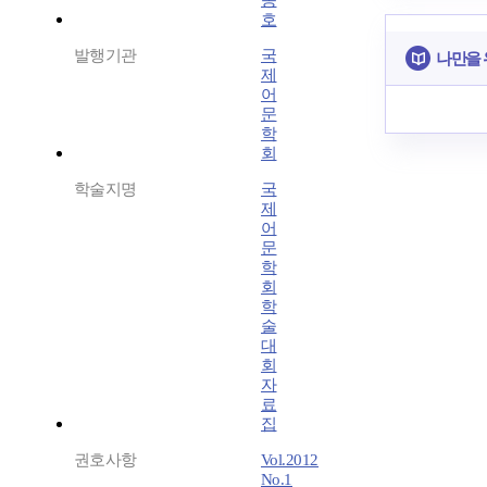
종
호
발행기관
국
나만을 
제
어
문
학
회
학술지명
국
제
어
문
학
회
학
술
대
회
자
료
집
권호사항
Vol.2012
No.1