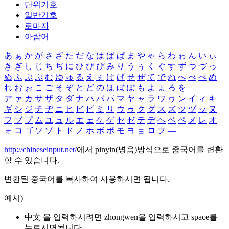
단위기호
일반기호
로마자
아랍어
あ
ぁ
か
が
さ
ざ
た
だ
な
は
ば
ぱ
ま
や
ゃ
ら
わ
ゎ
ん
い
ぃ
き
ぎ
し
じ
ち
ぢ
に
ひ
び
ぴ
み
り
う
ぅ
く
ぐ
す
ず
つ
づ
っ
ぬ
ふ
ぶ
ぷ
む
ゆ
ゅ
る
え
ぇ
け
げ
せ
ぜ
て
で
ね
へ
べ
ぺ
め
れ
お
ぉ
こ
ご
そ
ぞ
と
ど
の
ほ
ぼ
ぽ
も
よ
ょ
ろ
を
ア
ァ
カ
サ
ザ
タ
ダ
ナ
ハ
バ
パ
マ
ヤ
ャ
ラ
ワ
ヮ
ン
イ
ィ
キ
ギ
シ
ジ
チ
ヂ
ニ
ヒ
ビ
ピ
ミ
リ
ウ
ゥ
ク
グ
ス
ズ
ツ
ヅ
ッ
ヌ
フ
ブ
プ
ム
ユ
ュ
ル
エ
ェ
ケ
ゲ
セ
ゼ
テ
デ
ヘ
ベ
ペ
メ
レ
オ
ォ
コ
ゴ
ソ
ゾ
ト
ド
ノ
ホ
ボ
ポ
モ
ヨ
ョ
ロ
ヲ
―
http://chineseinput.net/
에서 pinyin(병음)방식으로 중국어를 변환
할 수 있습니다.
변환된 중국어를 복사하여 사용하시면 됩니다.
예시)
中文 을 입력하시려면
zhongwen
을 입력하시고 space를
누르시면됩니다.