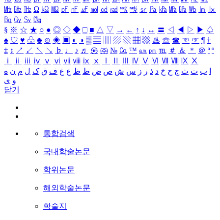
㎒
㎓
㎔
Ω
㏀
㏁
㎊
㎋
㎌
㏖
㏅
㎭
㎮
㎯
㏛
㎩
㎪
㎫
㎬
㏝
㏐
㏓
㏃
㏉
㏜
㏆
§
※
☆
★
○
●
◎
◇
◆
□
■
△
▽
→
←
↑
↓
↔
〓
◁
◀
▷
▶
♤
♠
♡
♥
♧
♣
⊙
◈
▣
◐
◑
▒
▤
▥
▨
▧
▦
▩
♨
☏
☎
☜
☞
¶
†
‡
↕
↗
↙
↖
↘
♭
♩
♪
♬
㉿
㈜
№
㏇
™
㏂
㏘
℡
＃
＆
＊
＠
ª
º
ⅰ
ⅱ
ⅲ
ⅳ
ⅴ
ⅵ
ⅶ
ⅷ
ⅸ
ⅹ
Ⅰ
Ⅱ
Ⅲ
Ⅳ
Ⅴ
Ⅵ
Ⅶ
Ⅷ
Ⅸ
Ⅹ
ا
ب
ت
ث
ج
ح
خ
د
ذ
ر
ز
س
ش
ص
ض
ط
ظ
ع
غ
ف
ق
ک
ل
م
ن
ه
و
ی
닫기
통합검색
국내학술논문
학위논문
해외학술논문
학술지