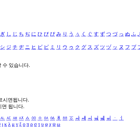
ぎ
し
じ
ち
ぢ
に
ひ
び
ぴ
み
り
う
ぅ
く
ぐ
す
ず
つ
づ
っ
ぬ
ふ
シ
ジ
チ
ヂ
ニ
ヒ
ビ
ピ
ミ
リ
ウ
ゥ
ク
グ
ス
ズ
ツ
ヅ
ッ
ヌ
フ
ブ
할 수 있습니다.
누르시면됩니다.
시면 됩니다.
ㅻ
ㅼ
ㅽ
ㅾ
ㅿ
ㆀ
ㆁ
ㆂ
ㆃ
ㆄ
ㆅ
ㆆ
ㆇ
ㆈ
ㆉ
ㆊ
ㆋ
ㆌ
ㆍ
ㆎ
θ
ι
κ
λ
μ
ν
ξ
ο
π
ρ
σ
τ
υ
φ
χ
ψ
ω