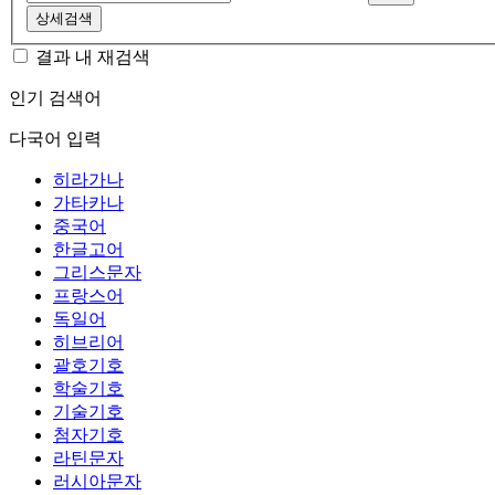
상세검색
결과 내 재검색
인기 검색어
다국어 입력
히라가나
가타카나
중국어
한글고어
그리스문자
프랑스어
독일어
히브리어
괄호기호
학술기호
기술기호
첨자기호
라틴문자
러시아문자