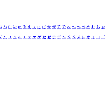
ぶ
ぷ
む
ゆ
ゅ
る
え
ぇ
け
げ
せ
ぜ
て
で
ね
へ
べ
ぺ
め
れ
お
ぉ
プ
ム
ユ
ュ
ル
エ
ェ
ケ
ゲ
セ
ゼ
テ
デ
ヘ
ベ
ペ
メ
レ
オ
ォ
コ
ゴ