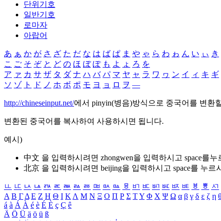
단위기호
일반기호
로마자
아랍어
あ
ぁ
か
が
さ
ざ
た
だ
な
は
ば
ぱ
ま
や
ゃ
ら
わ
ゎ
ん
い
ぃ
き
こ
ご
そ
ぞ
と
ど
の
ほ
ぼ
ぽ
も
よ
ょ
ろ
を
ア
ァ
カ
サ
ザ
タ
ダ
ナ
ハ
バ
パ
マ
ヤ
ャ
ラ
ワ
ヮ
ン
イ
ィ
キ
ギ
ソ
ゾ
ト
ド
ノ
ホ
ボ
ポ
モ
ヨ
ョ
ロ
ヲ
―
http://chineseinput.net/
에서 pinyin(병음)방식으로 중국어를 변환
변환된 중국어를 복사하여 사용하시면 됩니다.
예시)
中文 을 입력하시려면
zhongwen
을 입력하시고 space를
北京 을 입력하시려면
beijing
을 입력하시고 space를 누르
ㅥ
ㅦ
ㅧ
ㅨ
ㅩ
ㅪ
ㅫ
ㅬ
ㅭ
ㅮ
ㅯ
ㅰ
ㅱ
ㅲ
ㅳ
ㅴ
ㅵ
ㅶ
ㅷ
ㅸ
ㅹ
ㅺ
Α
Β
Γ
Δ
Ε
Ζ
Η
Θ
Ι
Κ
Λ
Μ
Ν
Ξ
Ο
Π
Ρ
Σ
Τ
Υ
Φ
Χ
Ψ
Ω
α
β
γ
δ
ε
ζ
η
á
à
Á
À
é
è
É
È
ç
Ç
ê
Ä
Ö
Ü
ä
ö
ü
ß