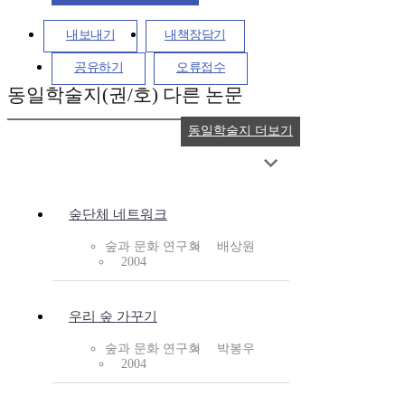
내보내기
내책장담기
공유하기
오류접수
동일학술지(권/호) 다른 논문
동일학술지 더보기
숲단체 네트워크
숲과 문화 연구회
배상원
2004
우리 숲 가꾸기
숲과 문화 연구회
박봉우
2004