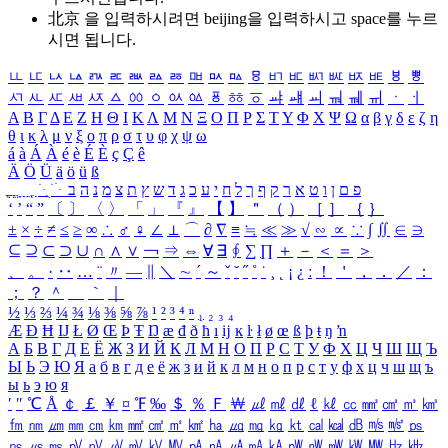
北京 을 입력하시려면
beijing
을 입력하시고 space를 누르
시면 됩니다.
ㅥ
ㅦ
ㅧ
ㅨ
ㅩ
ㅪ
ㅫ
ㅬ
ㅭ
ㅮ
ㅯ
ㅰ
ㅱ
ㅲ
ㅳ
ㅴ
ㅵ
ㅶ
ㅷ
ㅸ
ㅹ
ㅺ
ㅻ
ㅼ
ㅽ
ㅾ
ㅿ
ㆀ
ㆁ
ㆂ
ㆃ
ㆄ
ㆅ
ㆆ
ㆇ
ㆈ
ㆉ
ㆊ
ㆋ
ㆌ
ㆍ
ㆎ
Α
Β
Γ
Δ
Ε
Ζ
Η
Θ
Ι
Κ
Λ
Μ
Ν
Ξ
Ο
Π
Ρ
Σ
Τ
Υ
Φ
Χ
Ψ
Ω
α
β
γ
δ
ε
ζ
η
θ
ι
κ
λ
μ
ν
ξ
ο
π
ρ
σ
τ
υ
φ
χ
ψ
ω
á
à
Á
À
é
è
É
È
ç
Ç
ê
Ä
Ö
Ü
ä
ö
ü
ß
ְ
ֳ
ֲ
ֱ
ָ
ַ
ֵ
ֶ
ִ
ֹ
ּ
ֻ
ׂ
ׁ
ּ
ב
ה
נ
מ
צ
ת
ץ
ש
ד
ג
כ
ע
י
ח
ל
ך
ף
ק
ר
א
ט
ו
ן
ם
פ
‘
’
“
”
〔
〕
〈
〉
「
」
『
』
【
】
＂
（
）
［
］
｛
｝
±
×
÷
≠
≤
≥
∞
∴
♂
♀
∠
⊥
⌒
∂
∇
≡
≒
≪
≫
√
∽
∝
∵
∫
∬
∈
∋
⊆
⊇
⊂
⊃
∪
∩
∧
∨
￢
⇒
⇔
∀
∃
∮
∑
∏
＋
－
＜
＝
＞
、
。
·
‥
…
¨
〃
―
∥
＼
∼
´
～
ˇ
˘
˝
˚
˙
¸
˛
¡
¿
ː
！
＇
，
．
／
：
；
？
＾
＿
｀
｜
½
⅓
⅔
¼
¾
⅛
⅜
⅝
⅞
¹
²
³
⁴
ⁿ
₁
₂
₃
₄
Æ
Ð
Ħ
Ĳ
Ł
Ø
Œ
Þ
Ŧ
Ŋ
æ
đ
ð
ħ
ı
ĳ
ĸ
ŀ
ł
ø
œ
ß
þ
ŧ
ŋ
ŉ
А
Б
В
Г
Д
Е
Ё
Ж
З
И
Й
К
Л
М
Н
О
П
Р
С
Т
У
Ф
Х
Ц
Ч
Ш
Щ
Ъ
Ы
Ь
Э
Ю
Я
а
б
в
г
д
е
ё
ж
з
и
й
к
л
м
н
о
п
р
с
т
у
ф
х
ц
ч
ш
щ
ъ
ы
ь
э
ю
я
′
″
℃
Å
￠
￡
￥
¤
℉
‰
＄
％
Ｆ
￦
㎕
㎖
㎗
ℓ
㎘
㏄
㎣
㎤
㎥
㎦
㎙
㎚
㎛
㎜
㎝
㎞
㎟
㎠
㎡
㎢
㏊
㎍
㎎
㎏
㏏
㎈
㎉
㏈
㎧
㎨
㎰
㎱
㎲
㎳
㎴
㎵
㎶
㎷
㎸
㎹
㎀
㎁
㎂
㎃
㎄
㎺
㎻
㎽
㎾
㎿
㎐
㎑