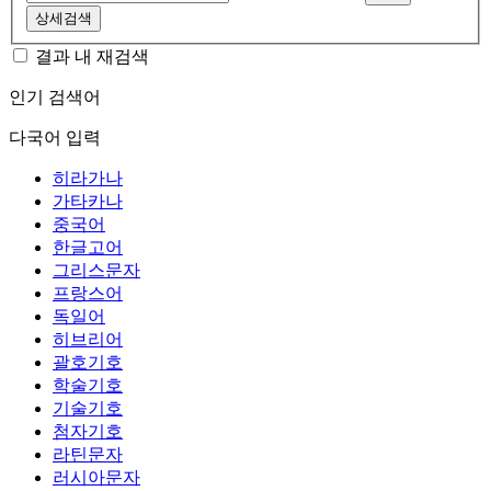
상세검색
결과 내 재검색
인기 검색어
다국어 입력
히라가나
가타카나
중국어
한글고어
그리스문자
프랑스어
독일어
히브리어
괄호기호
학술기호
기술기호
첨자기호
라틴문자
러시아문자