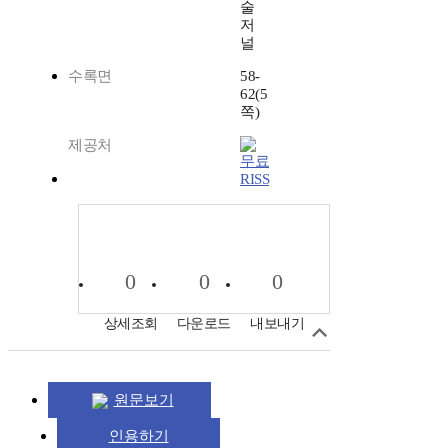
술
저
널
수록면
58-
62(5
쪽)
제공처
RISS
0
0
0
상세조회
다운로드
내보내기
원문보기
인용하기