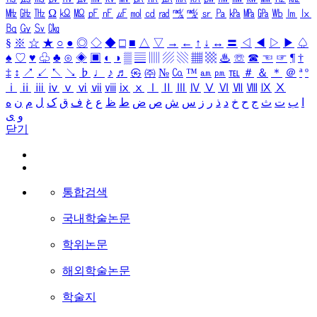
㎒
㎓
㎔
Ω
㏀
㏁
㎊
㎋
㎌
㏖
㏅
㎭
㎮
㎯
㏛
㎩
㎪
㎫
㎬
㏝
㏐
㏓
㏃
㏉
㏜
㏆
§
※
☆
★
○
●
◎
◇
◆
□
■
△
▽
→
←
↑
↓
↔
〓
◁
◀
▷
▶
♤
♠
♡
♥
♧
♣
⊙
◈
▣
◐
◑
▒
▤
▥
▨
▧
▦
▩
♨
☏
☎
☜
☞
¶
†
‡
↕
↗
↙
↖
↘
♭
♩
♪
♬
㉿
㈜
№
㏇
™
㏂
㏘
℡
＃
＆
＊
＠
ª
º
ⅰ
ⅱ
ⅲ
ⅳ
ⅴ
ⅵ
ⅶ
ⅷ
ⅸ
ⅹ
Ⅰ
Ⅱ
Ⅲ
Ⅳ
Ⅴ
Ⅵ
Ⅶ
Ⅷ
Ⅸ
Ⅹ
ا
ب
ت
ث
ج
ح
خ
د
ذ
ر
ز
س
ش
ص
ض
ط
ظ
ع
غ
ف
ق
ک
ل
م
ن
ه
و
ی
닫기
통합검색
국내학술논문
학위논문
해외학술논문
학술지