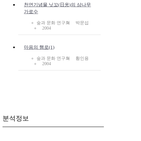
천연기념물 닛꼬(日光)의 삼나무
가로수
숲과 문화 연구회
박문섭
2004
마음의 행로(1)
숲과 문화 연구회
황인용
2004
분석정보