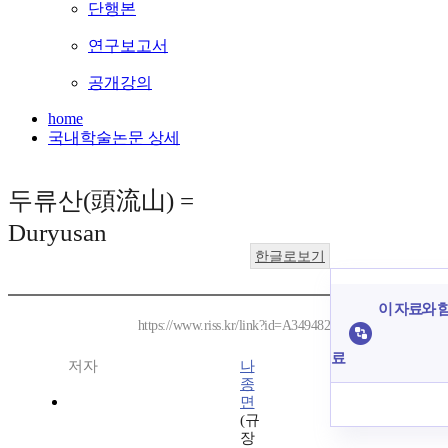
단행본
연구보고서
공개강의
home
국내학술논문 상세
두류산(頭流山) =
Duryusan
한글로보기
이 자료와 함
https://www.riss.kr/link?id=A349482
료
저자
나
종
면
(규
장