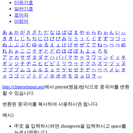
단위기호
일반기호
로마자
아랍어
あ
ぁ
か
が
さ
ざ
た
だ
な
は
ば
ぱ
ま
や
ゃ
ら
わ
ゎ
ん
い
ぃ
き
ぎ
し
じ
ち
ぢ
に
ひ
び
ぴ
み
り
う
ぅ
く
ぐ
す
ず
つ
づ
っ
ぬ
ふ
ぶ
ぷ
む
ゆ
ゅ
る
え
ぇ
け
げ
せ
ぜ
て
で
ね
へ
べ
ぺ
め
れ
お
ぉ
こ
ご
そ
ぞ
と
ど
の
ほ
ぼ
ぽ
も
よ
ょ
ろ
を
ア
ァ
カ
サ
ザ
タ
ダ
ナ
ハ
バ
パ
マ
ヤ
ャ
ラ
ワ
ヮ
ン
イ
ィ
キ
ギ
シ
ジ
チ
ヂ
ニ
ヒ
ビ
ピ
ミ
リ
ウ
ゥ
ク
グ
ス
ズ
ツ
ヅ
ッ
ヌ
フ
ブ
プ
ム
ユ
ュ
ル
エ
ェ
ケ
ゲ
セ
ゼ
テ
デ
ヘ
ベ
ペ
メ
レ
オ
ォ
コ
ゴ
ソ
ゾ
ト
ド
ノ
ホ
ボ
ポ
モ
ヨ
ョ
ロ
ヲ
―
http://chineseinput.net/
에서 pinyin(병음)방식으로 중국어를 변환
할 수 있습니다.
변환된 중국어를 복사하여 사용하시면 됩니다.
예시)
中文 을 입력하시려면
zhongwen
을 입력하시고 space를
누르시면됩니다.