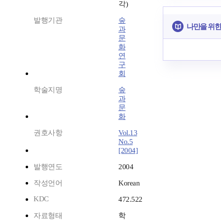
각)
발행기관
숲
나만을 위한
과
문
화
연
구
회
학술지명
숲
과
문
화
권호사항
Vol.13
No.5
[2004]
발행연도
2004
작성언어
Korean
KDC
472.522
자료형태
학