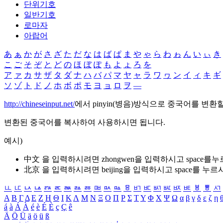
단위기호
일반기호
로마자
아랍어
あ
ぁ
か
が
さ
ざ
た
だ
な
は
ば
ぱ
ま
や
ゃ
ら
わ
ゎ
ん
い
ぃ
き
こ
ご
そ
ぞ
と
ど
の
ほ
ぼ
ぽ
も
よ
ょ
ろ
を
ア
ァ
カ
サ
ザ
タ
ダ
ナ
ハ
バ
パ
マ
ヤ
ャ
ラ
ワ
ヮ
ン
イ
ィ
キ
ギ
ソ
ゾ
ト
ド
ノ
ホ
ボ
ポ
モ
ヨ
ョ
ロ
ヲ
―
http://chineseinput.net/
에서 pinyin(병음)방식으로 중국어를 변환
변환된 중국어를 복사하여 사용하시면 됩니다.
예시)
中文 을 입력하시려면
zhongwen
을 입력하시고 space를
北京 을 입력하시려면
beijing
을 입력하시고 space를 누르
ㅥ
ㅦ
ㅧ
ㅨ
ㅩ
ㅪ
ㅫ
ㅬ
ㅭ
ㅮ
ㅯ
ㅰ
ㅱ
ㅲ
ㅳ
ㅴ
ㅵ
ㅶ
ㅷ
ㅸ
ㅹ
ㅺ
Α
Β
Γ
Δ
Ε
Ζ
Η
Θ
Ι
Κ
Λ
Μ
Ν
Ξ
Ο
Π
Ρ
Σ
Τ
Υ
Φ
Χ
Ψ
Ω
α
β
γ
δ
ε
ζ
η
á
à
Á
À
é
è
É
È
ç
Ç
ê
Ä
Ö
Ü
ä
ö
ü
ß