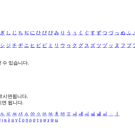
ぎ
し
じ
ち
ぢ
に
ひ
び
ぴ
み
り
う
ぅ
く
ぐ
す
ず
つ
づ
っ
ぬ
ふ
シ
ジ
チ
ヂ
ニ
ヒ
ビ
ピ
ミ
リ
ウ
ゥ
ク
グ
ス
ズ
ツ
ヅ
ッ
ヌ
フ
ブ
할 수 있습니다.
누르시면됩니다.
시면 됩니다.
ㅻ
ㅼ
ㅽ
ㅾ
ㅿ
ㆀ
ㆁ
ㆂ
ㆃ
ㆄ
ㆅ
ㆆ
ㆇ
ㆈ
ㆉ
ㆊ
ㆋ
ㆌ
ㆍ
ㆎ
θ
ι
κ
λ
μ
ν
ξ
ο
π
ρ
σ
τ
υ
φ
χ
ψ
ω