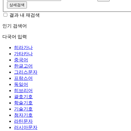
상세검색
결과 내 재검색
인기 검색어
다국어 입력
히라가나
가타카나
중국어
한글고어
그리스문자
프랑스어
독일어
히브리어
괄호기호
학술기호
기술기호
첨자기호
라틴문자
러시아문자