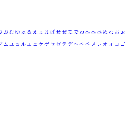
ぶ
ぷ
む
ゆ
ゅ
る
え
ぇ
け
げ
せ
ぜ
て
で
ね
へ
べ
ぺ
め
れ
お
ぉ
プ
ム
ユ
ュ
ル
エ
ェ
ケ
ゲ
セ
ゼ
テ
デ
ヘ
ベ
ペ
メ
レ
オ
ォ
コ
ゴ