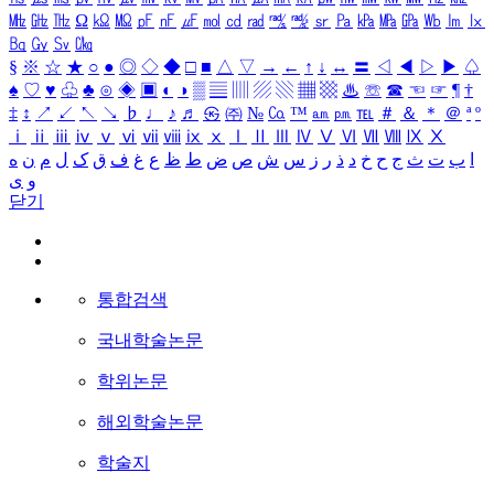
㎒
㎓
㎔
Ω
㏀
㏁
㎊
㎋
㎌
㏖
㏅
㎭
㎮
㎯
㏛
㎩
㎪
㎫
㎬
㏝
㏐
㏓
㏃
㏉
㏜
㏆
§
※
☆
★
○
●
◎
◇
◆
□
■
△
▽
→
←
↑
↓
↔
〓
◁
◀
▷
▶
♤
♠
♡
♥
♧
♣
⊙
◈
▣
◐
◑
▒
▤
▥
▨
▧
▦
▩
♨
☏
☎
☜
☞
¶
†
‡
↕
↗
↙
↖
↘
♭
♩
♪
♬
㉿
㈜
№
㏇
™
㏂
㏘
℡
＃
＆
＊
＠
ª
º
ⅰ
ⅱ
ⅲ
ⅳ
ⅴ
ⅵ
ⅶ
ⅷ
ⅸ
ⅹ
Ⅰ
Ⅱ
Ⅲ
Ⅳ
Ⅴ
Ⅵ
Ⅶ
Ⅷ
Ⅸ
Ⅹ
ا
ب
ت
ث
ج
ح
خ
د
ذ
ر
ز
س
ش
ص
ض
ط
ظ
ع
غ
ف
ق
ک
ل
م
ن
ه
و
ی
닫기
통합검색
국내학술논문
학위논문
해외학술논문
학술지