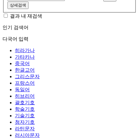
상세검색
결과 내 재검색
인기 검색어
다국어 입력
히라가나
가타카나
중국어
한글고어
그리스문자
프랑스어
독일어
히브리어
괄호기호
학술기호
기술기호
첨자기호
라틴문자
러시아문자