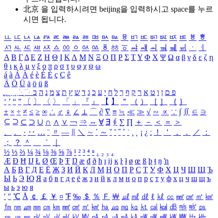
北京 을 입력하시려면
beijing
을 입력하시고 space를 누르
시면 됩니다.
ㅥ
ㅦ
ㅧ
ㅨ
ㅩ
ㅪ
ㅫ
ㅬ
ㅭ
ㅮ
ㅯ
ㅰ
ㅱ
ㅲ
ㅳ
ㅴ
ㅵ
ㅶ
ㅷ
ㅸ
ㅹ
ㅺ
ㅻ
ㅼ
ㅽ
ㅾ
ㅿ
ㆀ
ㆁ
ㆂ
ㆃ
ㆄ
ㆅ
ㆆ
ㆇ
ㆈ
ㆉ
ㆊ
ㆋ
ㆌ
ㆍ
ㆎ
Α
Β
Γ
Δ
Ε
Ζ
Η
Θ
Ι
Κ
Λ
Μ
Ν
Ξ
Ο
Π
Ρ
Σ
Τ
Υ
Φ
Χ
Ψ
Ω
α
β
γ
δ
ε
ζ
η
θ
ι
κ
λ
μ
ν
ξ
ο
π
ρ
σ
τ
υ
φ
χ
ψ
ω
á
à
Á
À
é
è
É
È
ç
Ç
ê
Ä
Ö
Ü
ä
ö
ü
ß
ְ
ֳ
ֲ
ֱ
ָ
ַ
ֵ
ֶ
ִ
ֹ
ּ
ֻ
ׂ
ׁ
ּ
ב
ה
נ
מ
צ
ת
ץ
ש
ד
ג
כ
ע
י
ח
ל
ך
ף
ק
ר
א
ט
ו
ן
ם
פ
‘
’
“
”
〔
〕
〈
〉
「
」
『
』
【
】
＂
（
）
［
］
｛
｝
±
×
÷
≠
≤
≥
∞
∴
♂
♀
∠
⊥
⌒
∂
∇
≡
≒
≪
≫
√
∽
∝
∵
∫
∬
∈
∋
⊆
⊇
⊂
⊃
∪
∩
∧
∨
￢
⇒
⇔
∀
∃
∮
∑
∏
＋
－
＜
＝
＞
、
。
·
‥
…
¨
〃
―
∥
＼
∼
´
～
ˇ
˘
˝
˚
˙
¸
˛
¡
¿
ː
！
＇
，
．
／
：
；
？
＾
＿
｀
｜
½
⅓
⅔
¼
¾
⅛
⅜
⅝
⅞
¹
²
³
⁴
ⁿ
₁
₂
₃
₄
Æ
Ð
Ħ
Ĳ
Ł
Ø
Œ
Þ
Ŧ
Ŋ
æ
đ
ð
ħ
ı
ĳ
ĸ
ŀ
ł
ø
œ
ß
þ
ŧ
ŋ
ŉ
А
Б
В
Г
Д
Е
Ё
Ж
З
И
Й
К
Л
М
Н
О
П
Р
С
Т
У
Ф
Х
Ц
Ч
Ш
Щ
Ъ
Ы
Ь
Э
Ю
Я
а
б
в
г
д
е
ё
ж
з
и
й
к
л
м
н
о
п
р
с
т
у
ф
х
ц
ч
ш
щ
ъ
ы
ь
э
ю
я
′
″
℃
Å
￠
￡
￥
¤
℉
‰
＄
％
Ｆ
￦
㎕
㎖
㎗
ℓ
㎘
㏄
㎣
㎤
㎥
㎦
㎙
㎚
㎛
㎜
㎝
㎞
㎟
㎠
㎡
㎢
㏊
㎍
㎎
㎏
㏏
㎈
㎉
㏈
㎧
㎨
㎰
㎱
㎲
㎳
㎴
㎵
㎶
㎷
㎸
㎹
㎀
㎁
㎂
㎃
㎄
㎺
㎻
㎽
㎾
㎿
㎐
㎑