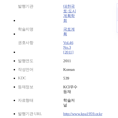
발행기관
대한국
토·도시
계획학
회
학술지명
국토계
획
권호사항
Vol.46
No.3
[2011]
발행연도
2011
작성언어
Korean
KDC
539
등재정보
KCI우수
등재
자료형태
학술저
널
발행기관 URL
http://www.kpa1959.or.kr