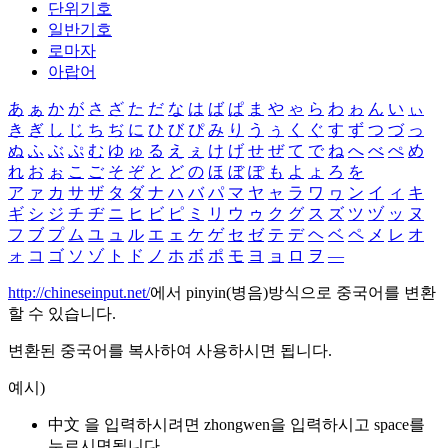
단위기호
일반기호
로마자
아랍어
あ
ぁ
か
が
さ
ざ
た
だ
な
は
ば
ぱ
ま
や
ゃ
ら
わ
ゎ
ん
い
ぃ
き
ぎ
し
じ
ち
ぢ
に
ひ
び
ぴ
み
り
う
ぅ
く
ぐ
す
ず
つ
づ
っ
ぬ
ふ
ぶ
ぷ
む
ゆ
ゅ
る
え
ぇ
け
げ
せ
ぜ
て
で
ね
へ
べ
ぺ
め
れ
お
ぉ
こ
ご
そ
ぞ
と
ど
の
ほ
ぼ
ぽ
も
よ
ょ
ろ
を
ア
ァ
カ
サ
ザ
タ
ダ
ナ
ハ
バ
パ
マ
ヤ
ャ
ラ
ワ
ヮ
ン
イ
ィ
キ
ギ
シ
ジ
チ
ヂ
ニ
ヒ
ビ
ピ
ミ
リ
ウ
ゥ
ク
グ
ス
ズ
ツ
ヅ
ッ
ヌ
フ
ブ
プ
ム
ユ
ュ
ル
エ
ェ
ケ
ゲ
セ
ゼ
テ
デ
ヘ
ベ
ペ
メ
レ
オ
ォ
コ
ゴ
ソ
ゾ
ト
ド
ノ
ホ
ボ
ポ
モ
ヨ
ョ
ロ
ヲ
―
http://chineseinput.net/
에서 pinyin(병음)방식으로 중국어를 변환
할 수 있습니다.
변환된 중국어를 복사하여 사용하시면 됩니다.
예시)
中文 을 입력하시려면
zhongwen
을 입력하시고 space를
누르시면됩니다.