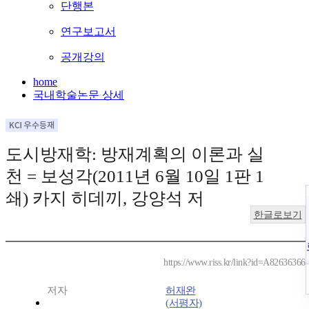
단행본
연구보고서
공개강의
home
국내학술논문 상세
도시방재학: 방재계획의 이론과 실
천 = 보성각(2011년 6월 10일 1판 1
쇄) 카지 히데끼, 강양석 저
한글로보기
https://www.riss.kr/link?id=A82636366
저자
허재완
(서평자)