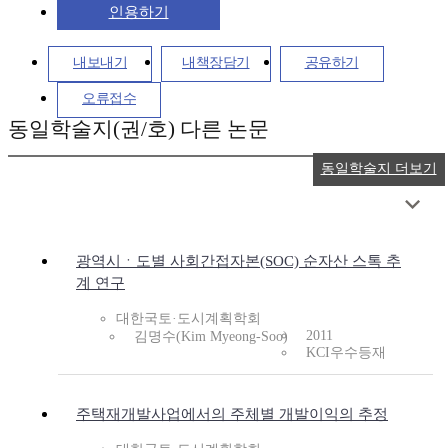
인용하기
내보내기
내책장담기
공유하기
오류접수
동일학술지(권/호) 다른 논문
동일학술지 더보기
광역시ㆍ도별 사회간접자본(SOC) 순자산 스톡 추
계 연구
대한국토·도시계획학회
2011
김명수(Kim Myeong-Soo)
KCI우수등재
주택재개발사업에서의 주체별 개발이익의 추정