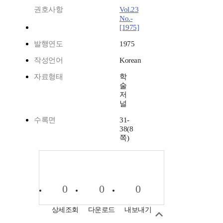
권호사항
Vol.23
No.-
[1975]
발행연도
1975
작성언어
Korean
자료형태
학
술
저
널
수록면
31-
38(8
쪽)
0
0
0
상세조회
다운로드
내보내기