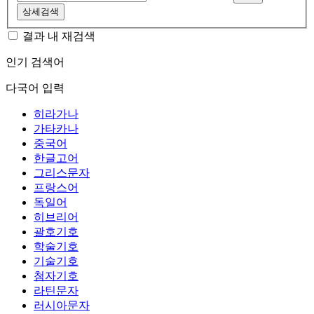
상세검색
결과 내 재검색
인기 검색어
다국어 입력
히라가나
가타카나
중국어
한글고어
그리스문자
프랑스어
독일어
히브리어
괄호기호
학술기호
기술기호
첨자기호
라틴문자
러시아문자