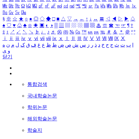
㎒
㎓
㎔
Ω
㏀
㏁
㎊
㎋
㎌
㏖
㏅
㎭
㎮
㎯
㏛
㎩
㎪
㎫
㎬
㏝
㏐
㏓
㏃
㏉
㏜
㏆
§
※
☆
★
○
●
◎
◇
◆
□
■
△
▽
→
←
↑
↓
↔
〓
◁
◀
▷
▶
♤
♠
♡
♥
♧
♣
⊙
◈
▣
◐
◑
▒
▤
▥
▨
▧
▦
▩
♨
☏
☎
☜
☞
¶
†
‡
↕
↗
↙
↖
↘
♭
♩
♪
♬
㉿
㈜
№
㏇
™
㏂
㏘
℡
＃
＆
＊
＠
ª
º
ⅰ
ⅱ
ⅲ
ⅳ
ⅴ
ⅵ
ⅶ
ⅷ
ⅸ
ⅹ
Ⅰ
Ⅱ
Ⅲ
Ⅳ
Ⅴ
Ⅵ
Ⅶ
Ⅷ
Ⅸ
Ⅹ
ا
ب
ت
ث
ج
ح
خ
د
ذ
ر
ز
س
ش
ص
ض
ط
ظ
ع
غ
ف
ق
ک
ل
م
ن
ه
و
ی
닫기
통합검색
국내학술논문
학위논문
해외학술논문
학술지