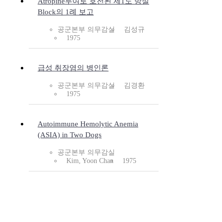
Atropine투여로 호전된 제1도 방실
Block의 1례 보고
공군본부 의무감실
김성규
1975
급성 취장염의 병인론
공군본부 의무감실
김경환
1975
Autoimmune Hemolytic Anemia
(ASIA) in Two Dogs
공군본부 의무감실
Kim, Yoon Chan
1975