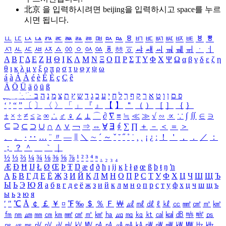
北京 을 입력하시려면
beijing
을 입력하시고 space를 누르
시면 됩니다.
ㅥ
ㅦ
ㅧ
ㅨ
ㅩ
ㅪ
ㅫ
ㅬ
ㅭ
ㅮ
ㅯ
ㅰ
ㅱ
ㅲ
ㅳ
ㅴ
ㅵ
ㅶ
ㅷ
ㅸ
ㅹ
ㅺ
ㅻ
ㅼ
ㅽ
ㅾ
ㅿ
ㆀ
ㆁ
ㆂ
ㆃ
ㆄ
ㆅ
ㆆ
ㆇ
ㆈ
ㆉ
ㆊ
ㆋ
ㆌ
ㆍ
ㆎ
Α
Β
Γ
Δ
Ε
Ζ
Η
Θ
Ι
Κ
Λ
Μ
Ν
Ξ
Ο
Π
Ρ
Σ
Τ
Υ
Φ
Χ
Ψ
Ω
α
β
γ
δ
ε
ζ
η
θ
ι
κ
λ
μ
ν
ξ
ο
π
ρ
σ
τ
υ
φ
χ
ψ
ω
á
à
Á
À
é
è
É
È
ç
Ç
ê
Ä
Ö
Ü
ä
ö
ü
ß
ְ
ֳ
ֲ
ֱ
ָ
ַ
ֵ
ֶ
ִ
ֹ
ּ
ֻ
ׂ
ׁ
ּ
ב
ה
נ
מ
צ
ת
ץ
ש
ד
ג
כ
ע
י
ח
ל
ך
ף
ק
ר
א
ט
ו
ן
ם
פ
‘
’
“
”
〔
〕
〈
〉
「
」
『
』
【
】
＂
（
）
［
］
｛
｝
±
×
÷
≠
≤
≥
∞
∴
♂
♀
∠
⊥
⌒
∂
∇
≡
≒
≪
≫
√
∽
∝
∵
∫
∬
∈
∋
⊆
⊇
⊂
⊃
∪
∩
∧
∨
￢
⇒
⇔
∀
∃
∮
∑
∏
＋
－
＜
＝
＞
、
。
·
‥
…
¨
〃
―
∥
＼
∼
´
～
ˇ
˘
˝
˚
˙
¸
˛
¡
¿
ː
！
＇
，
．
／
：
；
？
＾
＿
｀
｜
½
⅓
⅔
¼
¾
⅛
⅜
⅝
⅞
¹
²
³
⁴
ⁿ
₁
₂
₃
₄
Æ
Ð
Ħ
Ĳ
Ł
Ø
Œ
Þ
Ŧ
Ŋ
æ
đ
ð
ħ
ı
ĳ
ĸ
ŀ
ł
ø
œ
ß
þ
ŧ
ŋ
ŉ
А
Б
В
Г
Д
Е
Ё
Ж
З
И
Й
К
Л
М
Н
О
П
Р
С
Т
У
Ф
Х
Ц
Ч
Ш
Щ
Ъ
Ы
Ь
Э
Ю
Я
а
б
в
г
д
е
ё
ж
з
и
й
к
л
м
н
о
п
р
с
т
у
ф
х
ц
ч
ш
щ
ъ
ы
ь
э
ю
я
′
″
℃
Å
￠
￡
￥
¤
℉
‰
＄
％
Ｆ
￦
㎕
㎖
㎗
ℓ
㎘
㏄
㎣
㎤
㎥
㎦
㎙
㎚
㎛
㎜
㎝
㎞
㎟
㎠
㎡
㎢
㏊
㎍
㎎
㎏
㏏
㎈
㎉
㏈
㎧
㎨
㎰
㎱
㎲
㎳
㎴
㎵
㎶
㎷
㎸
㎹
㎀
㎁
㎂
㎃
㎄
㎺
㎻
㎽
㎾
㎿
㎐
㎑