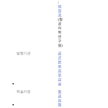
;
박
정
국
(항
공
의
학
연
구
원)
발행기관
공
군
본
부
의
무
감
실
학술지명
항
공
의
학