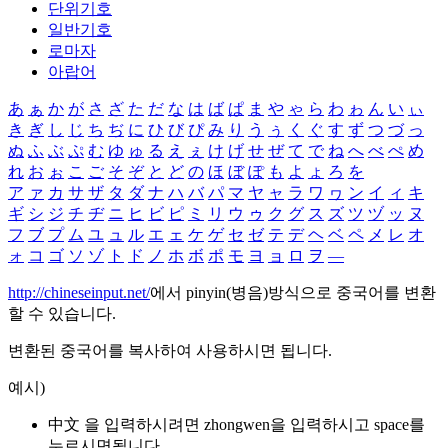
단위기호
일반기호
로마자
아랍어
あ
ぁ
か
が
さ
ざ
た
だ
な
は
ば
ぱ
ま
や
ゃ
ら
わ
ゎ
ん
い
ぃ
き
ぎ
し
じ
ち
ぢ
に
ひ
び
ぴ
み
り
う
ぅ
く
ぐ
す
ず
つ
づ
っ
ぬ
ふ
ぶ
ぷ
む
ゆ
ゅ
る
え
ぇ
け
げ
せ
ぜ
て
で
ね
へ
べ
ぺ
め
れ
お
ぉ
こ
ご
そ
ぞ
と
ど
の
ほ
ぼ
ぽ
も
よ
ょ
ろ
を
ア
ァ
カ
サ
ザ
タ
ダ
ナ
ハ
バ
パ
マ
ヤ
ャ
ラ
ワ
ヮ
ン
イ
ィ
キ
ギ
シ
ジ
チ
ヂ
ニ
ヒ
ビ
ピ
ミ
リ
ウ
ゥ
ク
グ
ス
ズ
ツ
ヅ
ッ
ヌ
フ
ブ
プ
ム
ユ
ュ
ル
エ
ェ
ケ
ゲ
セ
ゼ
テ
デ
ヘ
ベ
ペ
メ
レ
オ
ォ
コ
ゴ
ソ
ゾ
ト
ド
ノ
ホ
ボ
ポ
モ
ヨ
ョ
ロ
ヲ
―
http://chineseinput.net/
에서 pinyin(병음)방식으로 중국어를 변환
할 수 있습니다.
변환된 중국어를 복사하여 사용하시면 됩니다.
예시)
中文 을 입력하시려면
zhongwen
을 입력하시고 space를
누르시면됩니다.