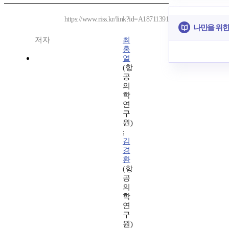
https://www.riss.kr/link?id=A18711391
나만을 위한
저자
최
홍
열
(항
공
의
학
연
구
원)
;
김
경
환
(항
공
의
학
연
구
원)