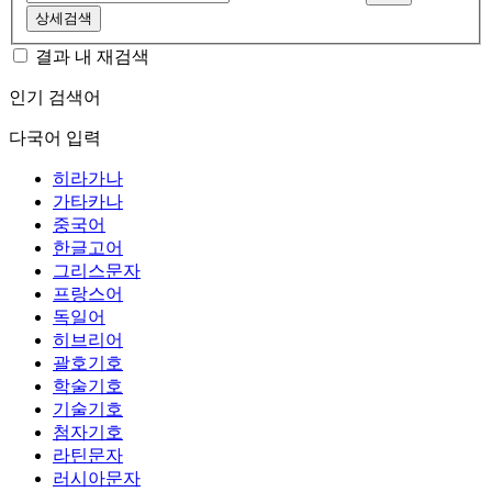
상세검색
결과 내 재검색
인기 검색어
다국어 입력
히라가나
가타카나
중국어
한글고어
그리스문자
프랑스어
독일어
히브리어
괄호기호
학술기호
기술기호
첨자기호
라틴문자
러시아문자