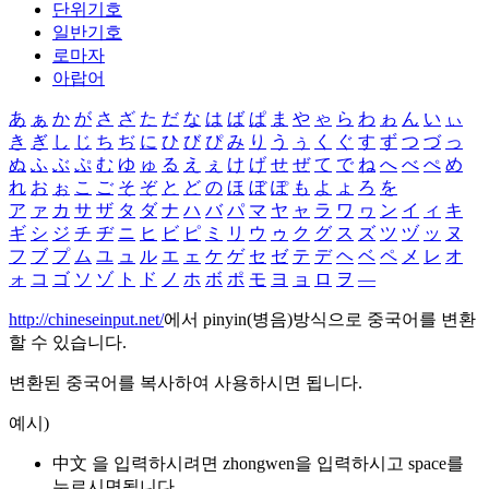
단위기호
일반기호
로마자
아랍어
あ
ぁ
か
が
さ
ざ
た
だ
な
は
ば
ぱ
ま
や
ゃ
ら
わ
ゎ
ん
い
ぃ
き
ぎ
し
じ
ち
ぢ
に
ひ
び
ぴ
み
り
う
ぅ
く
ぐ
す
ず
つ
づ
っ
ぬ
ふ
ぶ
ぷ
む
ゆ
ゅ
る
え
ぇ
け
げ
せ
ぜ
て
で
ね
へ
べ
ぺ
め
れ
お
ぉ
こ
ご
そ
ぞ
と
ど
の
ほ
ぼ
ぽ
も
よ
ょ
ろ
を
ア
ァ
カ
サ
ザ
タ
ダ
ナ
ハ
バ
パ
マ
ヤ
ャ
ラ
ワ
ヮ
ン
イ
ィ
キ
ギ
シ
ジ
チ
ヂ
ニ
ヒ
ビ
ピ
ミ
リ
ウ
ゥ
ク
グ
ス
ズ
ツ
ヅ
ッ
ヌ
フ
ブ
プ
ム
ユ
ュ
ル
エ
ェ
ケ
ゲ
セ
ゼ
テ
デ
ヘ
ベ
ペ
メ
レ
オ
ォ
コ
ゴ
ソ
ゾ
ト
ド
ノ
ホ
ボ
ポ
モ
ヨ
ョ
ロ
ヲ
―
http://chineseinput.net/
에서 pinyin(병음)방식으로 중국어를 변환
할 수 있습니다.
변환된 중국어를 복사하여 사용하시면 됩니다.
예시)
中文 을 입력하시려면
zhongwen
을 입력하시고 space를
누르시면됩니다.