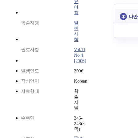
요
아
침
나만
학술지명
열
린
시
학
권호사항
Vol.11
No.4
[2006]
발행연도
2006
작성언어
Korean
자료형태
학
술
저
널
수록면
246-
248(3
쪽)