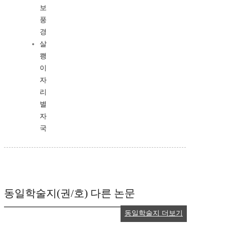
보
풍
경
살
쾡
이
자
리
별
자
국
동일학술지(권/호) 다른 논문
동일학술지 더보기