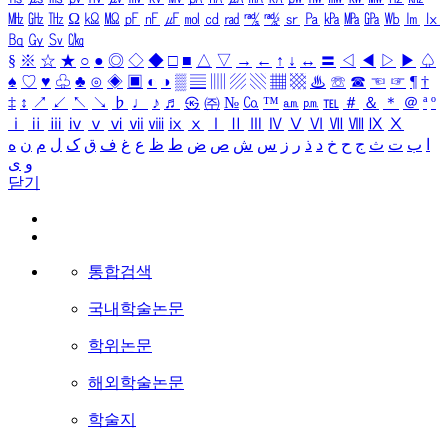
㎒
㎓
㎔
Ω
㏀
㏁
㎊
㎋
㎌
㏖
㏅
㎭
㎮
㎯
㏛
㎩
㎪
㎫
㎬
㏝
㏐
㏓
㏃
㏉
㏜
㏆
§
※
☆
★
○
●
◎
◇
◆
□
■
△
▽
→
←
↑
↓
↔
〓
◁
◀
▷
▶
♤
♠
♡
♥
♧
♣
⊙
◈
▣
◐
◑
▒
▤
▥
▨
▧
▦
▩
♨
☏
☎
☜
☞
¶
†
‡
↕
↗
↙
↖
↘
♭
♩
♪
♬
㉿
㈜
№
㏇
™
㏂
㏘
℡
＃
＆
＊
＠
ª
º
ⅰ
ⅱ
ⅲ
ⅳ
ⅴ
ⅵ
ⅶ
ⅷ
ⅸ
ⅹ
Ⅰ
Ⅱ
Ⅲ
Ⅳ
Ⅴ
Ⅵ
Ⅶ
Ⅷ
Ⅸ
Ⅹ
ا
ب
ت
ث
ج
ح
خ
د
ذ
ر
ز
س
ش
ص
ض
ط
ظ
ع
غ
ف
ق
ک
ل
م
ن
ه
و
ی
닫기
통합검색
국내학술논문
학위논문
해외학술논문
학술지