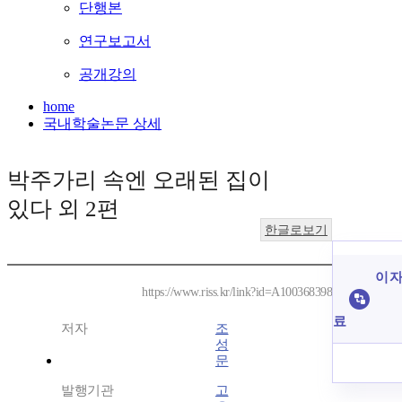
단행본
연구보고서
공개강의
home
국내학술논문 상세
박주가리 속엔 오래된 집이
있다 외 2편
한글로보기
이 자
https://www.riss.kr/link?id=A100368398
료
저자
조
성
문
발행기관
고