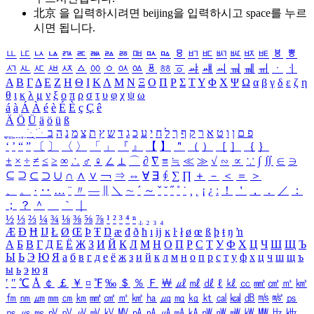
北京 을 입력하시려면
beijing
을 입력하시고 space를 누르
시면 됩니다.
ㅥ
ㅦ
ㅧ
ㅨ
ㅩ
ㅪ
ㅫ
ㅬ
ㅭ
ㅮ
ㅯ
ㅰ
ㅱ
ㅲ
ㅳ
ㅴ
ㅵ
ㅶ
ㅷ
ㅸ
ㅹ
ㅺ
ㅻ
ㅼ
ㅽ
ㅾ
ㅿ
ㆀ
ㆁ
ㆂ
ㆃ
ㆄ
ㆅ
ㆆ
ㆇ
ㆈ
ㆉ
ㆊ
ㆋ
ㆌ
ㆍ
ㆎ
Α
Β
Γ
Δ
Ε
Ζ
Η
Θ
Ι
Κ
Λ
Μ
Ν
Ξ
Ο
Π
Ρ
Σ
Τ
Υ
Φ
Χ
Ψ
Ω
α
β
γ
δ
ε
ζ
η
θ
ι
κ
λ
μ
ν
ξ
ο
π
ρ
σ
τ
υ
φ
χ
ψ
ω
á
à
Á
À
é
è
É
È
ç
Ç
ê
Ä
Ö
Ü
ä
ö
ü
ß
ְ
ֳ
ֲ
ֱ
ָ
ַ
ֵ
ֶ
ִ
ֹ
ּ
ֻ
ׂ
ׁ
ּ
ב
ה
נ
מ
צ
ת
ץ
ש
ד
ג
כ
ע
י
ח
ל
ך
ף
ק
ר
א
ט
ו
ן
ם
פ
‘
’
“
”
〔
〕
〈
〉
「
」
『
』
【
】
＂
（
）
［
］
｛
｝
±
×
÷
≠
≤
≥
∞
∴
♂
♀
∠
⊥
⌒
∂
∇
≡
≒
≪
≫
√
∽
∝
∵
∫
∬
∈
∋
⊆
⊇
⊂
⊃
∪
∩
∧
∨
￢
⇒
⇔
∀
∃
∮
∑
∏
＋
－
＜
＝
＞
、
。
·
‥
…
¨
〃
―
∥
＼
∼
´
～
ˇ
˘
˝
˚
˙
¸
˛
¡
¿
ː
！
＇
，
．
／
：
；
？
＾
＿
｀
｜
½
⅓
⅔
¼
¾
⅛
⅜
⅝
⅞
¹
²
³
⁴
ⁿ
₁
₂
₃
₄
Æ
Ð
Ħ
Ĳ
Ł
Ø
Œ
Þ
Ŧ
Ŋ
æ
đ
ð
ħ
ı
ĳ
ĸ
ŀ
ł
ø
œ
ß
þ
ŧ
ŋ
ŉ
А
Б
В
Г
Д
Е
Ё
Ж
З
И
Й
К
Л
М
Н
О
П
Р
С
Т
У
Ф
Х
Ц
Ч
Ш
Щ
Ъ
Ы
Ь
Э
Ю
Я
а
б
в
г
д
е
ё
ж
з
и
й
к
л
м
н
о
п
р
с
т
у
ф
х
ц
ч
ш
щ
ъ
ы
ь
э
ю
я
′
″
℃
Å
￠
￡
￥
¤
℉
‰
＄
％
Ｆ
￦
㎕
㎖
㎗
ℓ
㎘
㏄
㎣
㎤
㎥
㎦
㎙
㎚
㎛
㎜
㎝
㎞
㎟
㎠
㎡
㎢
㏊
㎍
㎎
㎏
㏏
㎈
㎉
㏈
㎧
㎨
㎰
㎱
㎲
㎳
㎴
㎵
㎶
㎷
㎸
㎹
㎀
㎁
㎂
㎃
㎄
㎺
㎻
㎽
㎾
㎿
㎐
㎑