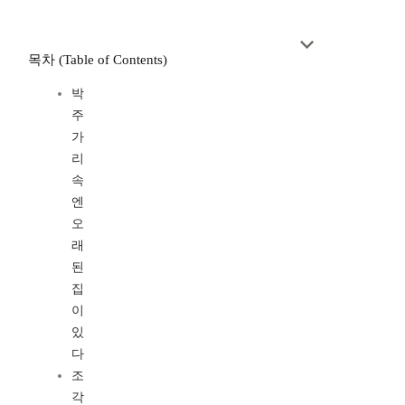
목차 (Table of Contents)
박
주
가
리
속
엔
오
래
된
집
이
있
다
조
각