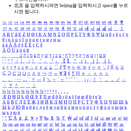
北京 을 입력하시려면
beijing
을 입력하시고 space를 누르
시면 됩니다.
ㅥ
ㅦ
ㅧ
ㅨ
ㅩ
ㅪ
ㅫ
ㅬ
ㅭ
ㅮ
ㅯ
ㅰ
ㅱ
ㅲ
ㅳ
ㅴ
ㅵ
ㅶ
ㅷ
ㅸ
ㅹ
ㅺ
ㅻ
ㅼ
ㅽ
ㅾ
ㅿ
ㆀ
ㆁ
ㆂ
ㆃ
ㆄ
ㆅ
ㆆ
ㆇ
ㆈ
ㆉ
ㆊ
ㆋ
ㆌ
ㆍ
ㆎ
Α
Β
Γ
Δ
Ε
Ζ
Η
Θ
Ι
Κ
Λ
Μ
Ν
Ξ
Ο
Π
Ρ
Σ
Τ
Υ
Φ
Χ
Ψ
Ω
α
β
γ
δ
ε
ζ
η
θ
ι
κ
λ
μ
ν
ξ
ο
π
ρ
σ
τ
υ
φ
χ
ψ
ω
á
à
Á
À
é
è
É
È
ç
Ç
ê
Ä
Ö
Ü
ä
ö
ü
ß
ְ
ֳ
ֲ
ֱ
ָ
ַ
ֵ
ֶ
ִ
ֹ
ּ
ֻ
ׂ
ׁ
ּ
ב
ה
נ
מ
צ
ת
ץ
ש
ד
ג
כ
ע
י
ח
ל
ך
ף
ק
ר
א
ט
ו
ן
ם
פ
‘
’
“
”
〔
〕
〈
〉
「
」
『
』
【
】
＂
（
）
［
］
｛
｝
±
×
÷
≠
≤
≥
∞
∴
♂
♀
∠
⊥
⌒
∂
∇
≡
≒
≪
≫
√
∽
∝
∵
∫
∬
∈
∋
⊆
⊇
⊂
⊃
∪
∩
∧
∨
￢
⇒
⇔
∀
∃
∮
∑
∏
＋
－
＜
＝
＞
、
。
·
‥
…
¨
〃
―
∥
＼
∼
´
～
ˇ
˘
˝
˚
˙
¸
˛
¡
¿
ː
！
＇
，
．
／
：
；
？
＾
＿
｀
｜
½
⅓
⅔
¼
¾
⅛
⅜
⅝
⅞
¹
²
³
⁴
ⁿ
₁
₂
₃
₄
Æ
Ð
Ħ
Ĳ
Ł
Ø
Œ
Þ
Ŧ
Ŋ
æ
đ
ð
ħ
ı
ĳ
ĸ
ŀ
ł
ø
œ
ß
þ
ŧ
ŋ
ŉ
А
Б
В
Г
Д
Е
Ё
Ж
З
И
Й
К
Л
М
Н
О
П
Р
С
Т
У
Ф
Х
Ц
Ч
Ш
Щ
Ъ
Ы
Ь
Э
Ю
Я
а
б
в
г
д
е
ё
ж
з
и
й
к
л
м
н
о
п
р
с
т
у
ф
х
ц
ч
ш
щ
ъ
ы
ь
э
ю
я
′
″
℃
Å
￠
￡
￥
¤
℉
‰
＄
％
Ｆ
￦
㎕
㎖
㎗
ℓ
㎘
㏄
㎣
㎤
㎥
㎦
㎙
㎚
㎛
㎜
㎝
㎞
㎟
㎠
㎡
㎢
㏊
㎍
㎎
㎏
㏏
㎈
㎉
㏈
㎧
㎨
㎰
㎱
㎲
㎳
㎴
㎵
㎶
㎷
㎸
㎹
㎀
㎁
㎂
㎃
㎄
㎺
㎻
㎽
㎾
㎿
㎐
㎑