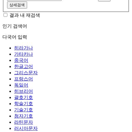
상세검색
결과 내 재검색
인기 검색어
다국어 입력
히라가나
가타카나
중국어
한글고어
그리스문자
프랑스어
독일어
히브리어
괄호기호
학술기호
기술기호
첨자기호
라틴문자
러시아문자