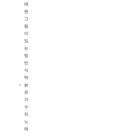
래
된
그
림
이
있
는
텅
빈
식
탁
늙
은
가
수
의
노
래