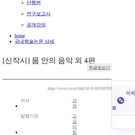
단행본
연구보고서
공개강의
home
국내학술논문 상세
[신작시] 몸 안의 음악 외 4편
한글로보기
https://www.riss.kr/link?id=A100368399
이 자
저자
강
정
료
발행기관
고
요
아
침