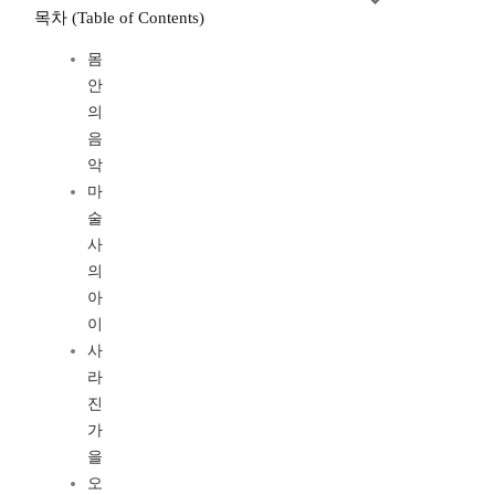
목차 (Table of Contents)
몸
안
의
음
악
마
술
사
의
아
이
사
라
진
가
을
오