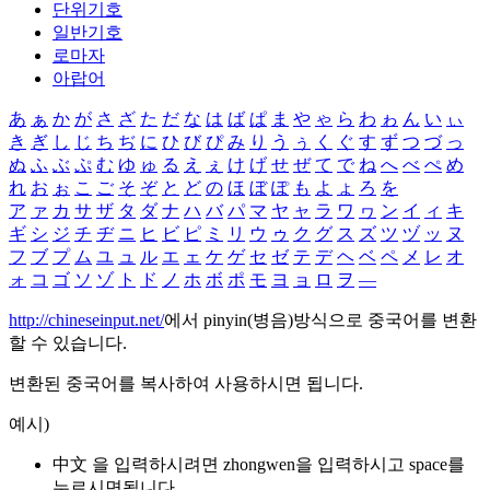
단위기호
일반기호
로마자
아랍어
あ
ぁ
か
が
さ
ざ
た
だ
な
は
ば
ぱ
ま
や
ゃ
ら
わ
ゎ
ん
い
ぃ
き
ぎ
し
じ
ち
ぢ
に
ひ
び
ぴ
み
り
う
ぅ
く
ぐ
す
ず
つ
づ
っ
ぬ
ふ
ぶ
ぷ
む
ゆ
ゅ
る
え
ぇ
け
げ
せ
ぜ
て
で
ね
へ
べ
ぺ
め
れ
お
ぉ
こ
ご
そ
ぞ
と
ど
の
ほ
ぼ
ぽ
も
よ
ょ
ろ
を
ア
ァ
カ
サ
ザ
タ
ダ
ナ
ハ
バ
パ
マ
ヤ
ャ
ラ
ワ
ヮ
ン
イ
ィ
キ
ギ
シ
ジ
チ
ヂ
ニ
ヒ
ビ
ピ
ミ
リ
ウ
ゥ
ク
グ
ス
ズ
ツ
ヅ
ッ
ヌ
フ
ブ
プ
ム
ユ
ュ
ル
エ
ェ
ケ
ゲ
セ
ゼ
テ
デ
ヘ
ベ
ペ
メ
レ
オ
ォ
コ
ゴ
ソ
ゾ
ト
ド
ノ
ホ
ボ
ポ
モ
ヨ
ョ
ロ
ヲ
―
http://chineseinput.net/
에서 pinyin(병음)방식으로 중국어를 변환
할 수 있습니다.
변환된 중국어를 복사하여 사용하시면 됩니다.
예시)
中文 을 입력하시려면
zhongwen
을 입력하시고 space를
누르시면됩니다.