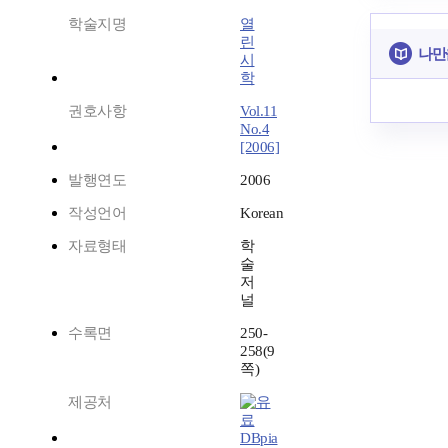
학술지명
열
린
나만
시
학
권호사항
Vol.11
No.4
[2006]
발행연도
2006
작성언어
Korean
자료형태
학
술
저
널
수록면
250-
258(9
쪽)
제공처
DBpia