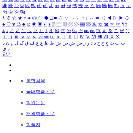
㎒
㎓
㎔
Ω
㏀
㏁
㎊
㎋
㎌
㏖
㏅
㎭
㎮
㎯
㏛
㎩
㎪
㎫
㎬
㏝
㏐
㏓
㏃
㏉
㏜
㏆
§
※
☆
★
○
●
◎
◇
◆
□
■
△
▽
→
←
↑
↓
↔
〓
◁
◀
▷
▶
♤
♠
♡
♥
♧
♣
⊙
◈
▣
◐
◑
▒
▤
▥
▨
▧
▦
▩
♨
☏
☎
☜
☞
¶
†
‡
↕
↗
↙
↖
↘
♭
♩
♪
♬
㉿
㈜
№
㏇
™
㏂
㏘
℡
＃
＆
＊
＠
ª
º
ⅰ
ⅱ
ⅲ
ⅳ
ⅴ
ⅵ
ⅶ
ⅷ
ⅸ
ⅹ
Ⅰ
Ⅱ
Ⅲ
Ⅳ
Ⅴ
Ⅵ
Ⅶ
Ⅷ
Ⅸ
Ⅹ
ا
ب
ت
ث
ج
ح
خ
د
ذ
ر
ز
س
ش
ص
ض
ط
ظ
ع
غ
ف
ق
ک
ل
م
ن
ه
و
ی
닫기
통합검색
국내학술논문
학위논문
해외학술논문
학술지