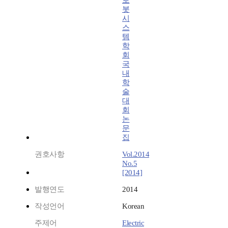
로
봇
시
스
템
학
회
국
내
학
술
대
회
논
문
집
권호사항
Vol.2014
No.5
[2014]
발행연도
2014
작성언어
Korean
주제어
Electric