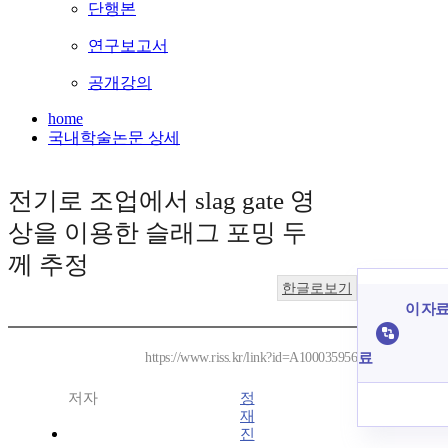
단행본
연구보고서
공개강의
home
국내학술논문 상세
전기로 조업에서 slag gate 영
상을 이용한 슬래그 포밍 두
께 추정
한글로보기
이 자료
료
https://www.riss.kr/link?id=A100035956
저자
정
재
진