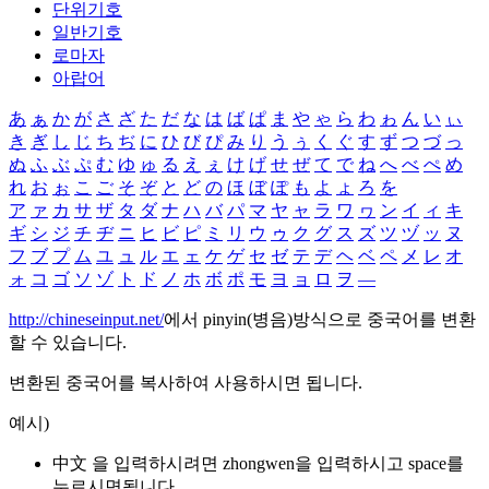
단위기호
일반기호
로마자
아랍어
あ
ぁ
か
が
さ
ざ
た
だ
な
は
ば
ぱ
ま
や
ゃ
ら
わ
ゎ
ん
い
ぃ
き
ぎ
し
じ
ち
ぢ
に
ひ
び
ぴ
み
り
う
ぅ
く
ぐ
す
ず
つ
づ
っ
ぬ
ふ
ぶ
ぷ
む
ゆ
ゅ
る
え
ぇ
け
げ
せ
ぜ
て
で
ね
へ
べ
ぺ
め
れ
お
ぉ
こ
ご
そ
ぞ
と
ど
の
ほ
ぼ
ぽ
も
よ
ょ
ろ
を
ア
ァ
カ
サ
ザ
タ
ダ
ナ
ハ
バ
パ
マ
ヤ
ャ
ラ
ワ
ヮ
ン
イ
ィ
キ
ギ
シ
ジ
チ
ヂ
ニ
ヒ
ビ
ピ
ミ
リ
ウ
ゥ
ク
グ
ス
ズ
ツ
ヅ
ッ
ヌ
フ
ブ
プ
ム
ユ
ュ
ル
エ
ェ
ケ
ゲ
セ
ゼ
テ
デ
ヘ
ベ
ペ
メ
レ
オ
ォ
コ
ゴ
ソ
ゾ
ト
ド
ノ
ホ
ボ
ポ
モ
ヨ
ョ
ロ
ヲ
―
http://chineseinput.net/
에서 pinyin(병음)방식으로 중국어를 변환
할 수 있습니다.
변환된 중국어를 복사하여 사용하시면 됩니다.
예시)
中文 을 입력하시려면
zhongwen
을 입력하시고 space를
누르시면됩니다.