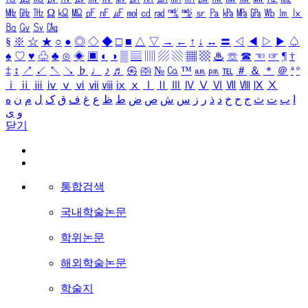
㎒
㎓
㎔
Ω
㏀
㏁
㎊
㎋
㎌
㏖
㏅
㎭
㎮
㎯
㏛
㎩
㎪
㎫
㎬
㏝
㏐
㏓
㏃
㏉
㏜
㏆
§
※
☆
★
○
●
◎
◇
◆
□
■
△
▽
→
←
↑
↓
↔
〓
◁
◀
▷
▶
♤
♠
♡
♥
♧
♣
⊙
◈
▣
◐
◑
▒
▤
▥
▨
▧
▦
▩
♨
☏
☎
☜
☞
¶
†
‡
↕
↗
↙
↖
↘
♭
♩
♪
♬
㉿
㈜
№
㏇
™
㏂
㏘
℡
＃
＆
＊
＠
ª
º
ⅰ
ⅱ
ⅲ
ⅳ
ⅴ
ⅵ
ⅶ
ⅷ
ⅸ
ⅹ
Ⅰ
Ⅱ
Ⅲ
Ⅳ
Ⅴ
Ⅵ
Ⅶ
Ⅷ
Ⅸ
Ⅹ
ا
ب
ت
ث
ج
ح
خ
د
ذ
ر
ز
س
ش
ص
ض
ط
ظ
ع
غ
ف
ق
ک
ل
م
ن
ه
و
ی
닫기
통합검색
국내학술논문
학위논문
해외학술논문
학술지