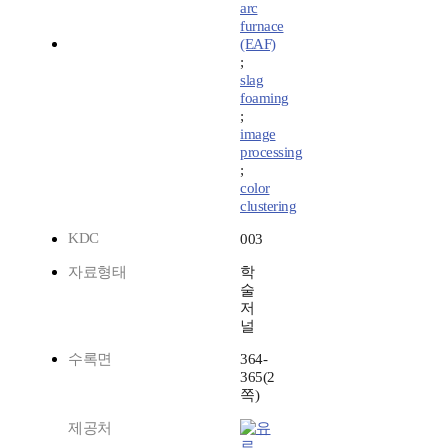
arc
furnace
(EAF)
;
slag
foaming
;
image
processing
;
color
clustering
KDC
003
자료형태
학
술
저
널
수록면
364-
365(2
쪽)
제공처