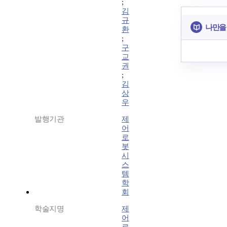
;
김
규
나만을
환
;
구
교
권
;
김
상
우
발행기관
제
어
로
봇
시
스
템
학
회
학술지명
제
어