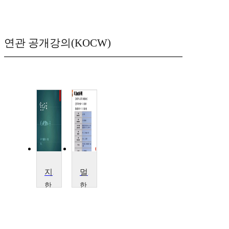
연관 공개강의(KOCW)
지능영상처리
멀티미디어활용과 콘텐츠제작
한
한
밭
양
대
대
학
학
교
교