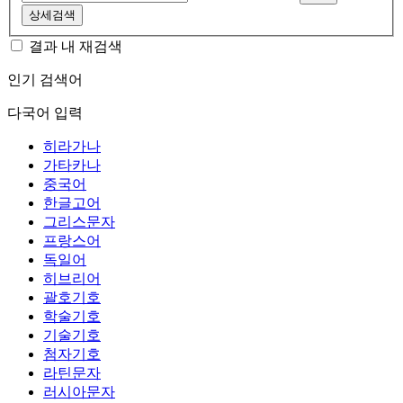
상세검색
결과 내 재검색
인기 검색어
다국어 입력
히라가나
가타카나
중국어
한글고어
그리스문자
프랑스어
독일어
히브리어
괄호기호
학술기호
기술기호
첨자기호
라틴문자
러시아문자