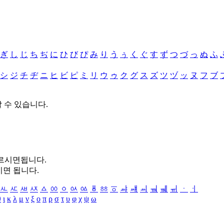
ぎ
し
じ
ち
ぢ
に
ひ
び
ぴ
み
り
う
ぅ
く
ぐ
す
ず
つ
づ
っ
ぬ
ふ
シ
ジ
チ
ヂ
ニ
ヒ
ビ
ピ
ミ
リ
ウ
ゥ
ク
グ
ス
ズ
ツ
ヅ
ッ
ヌ
フ
ブ
할 수 있습니다.
누르시면됩니다.
시면 됩니다.
ㅻ
ㅼ
ㅽ
ㅾ
ㅿ
ㆀ
ㆁ
ㆂ
ㆃ
ㆄ
ㆅ
ㆆ
ㆇ
ㆈ
ㆉ
ㆊ
ㆋ
ㆌ
ㆍ
ㆎ
θ
ι
κ
λ
μ
ν
ξ
ο
π
ρ
σ
τ
υ
φ
χ
ψ
ω