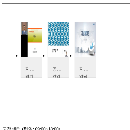
지방분권시대의 지방재정
공공경제학의 이해
지방재정론
경기
건양
영남
대학
대학
대학
교
교
교
구
배
윤
균
세
광
철
영
재
고객센터 (평일: 09:00~18:00)