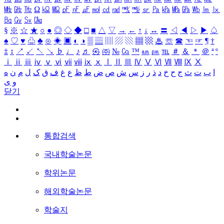
㎒
㎓
㎔
Ω
㏀
㏁
㎊
㎋
㎌
㏖
㏅
㎭
㎮
㎯
㏛
㎩
㎪
㎫
㎬
㏝
㏐
㏓
㏃
㏉
㏜
㏆
§
※
☆
★
○
●
◎
◇
◆
□
■
△
▽
→
←
↑
↓
↔
〓
◁
◀
▷
▶
♤
♠
♡
♥
♧
♣
⊙
◈
▣
◐
◑
▒
▤
▥
▨
▧
▦
▩
♨
☏
☎
☜
☞
¶
†
‡
↕
↗
↙
↖
↘
♭
♩
♪
♬
㉿
㈜
№
㏇
™
㏂
㏘
℡
＃
＆
＊
＠
ª
º
ⅰ
ⅱ
ⅲ
ⅳ
ⅴ
ⅵ
ⅶ
ⅷ
ⅸ
ⅹ
Ⅰ
Ⅱ
Ⅲ
Ⅳ
Ⅴ
Ⅵ
Ⅶ
Ⅷ
Ⅸ
Ⅹ
ا
ب
ت
ث
ج
ح
خ
د
ذ
ر
ز
س
ش
ص
ض
ط
ظ
ع
غ
ف
ق
ک
ل
م
ن
ه
و
ی
닫기
통합검색
국내학술논문
학위논문
해외학술논문
학술지