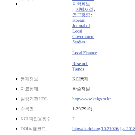
치학회보
;
지방재정
;
연구경향
;
Korean
Journal of
Local
Government
Studies
;
Local Finance
;
Research
Trends
등재정보
KCI등재
자료형태
학술저널
발행기관 URL
http://www.kalgs.or.kr
수록면
1-29(29쪽)
KCI 피인용횟수
2
DOI식별코드
http://dx.doi.org/10.21026/jlgs.201