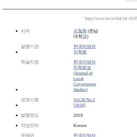
https://www.riss.kr/link?id=A1
저자
김철회
(한남
대학교)
발행기관
한국지방자
치학회
학술지명
한국지방자
치학회보
(Journal of
Local
Government
Studies)
권호사항
Vol.30 No.2
[2018]
발행연도
2018
작성언어
Korean
주제어
한국지방자