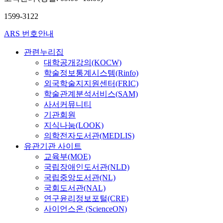
1599-3122
ARS 번호안내
관련누리집
대학공개강의(KOCW)
학술정보통계시스템(Rinfo)
외국학술지지원센터(FRIC)
학술관계분석서비스(SAM)
사서커뮤니티
기관회원
지식나눔(LOOK)
의학전자도서관(MEDLIS)
유관기관 사이트
교육부(MOE)
국립장애인도서관(NLD)
국립중앙도서관(NL)
국회도서관(NAL)
연구윤리정보포털(CRE)
사이언스온 (ScienceON)