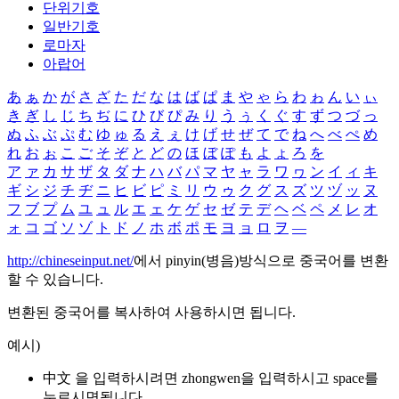
단위기호
일반기호
로마자
아랍어
あ
ぁ
か
が
さ
ざ
た
だ
な
は
ば
ぱ
ま
や
ゃ
ら
わ
ゎ
ん
い
ぃ
き
ぎ
し
じ
ち
ぢ
に
ひ
び
ぴ
み
り
う
ぅ
く
ぐ
す
ず
つ
づ
っ
ぬ
ふ
ぶ
ぷ
む
ゆ
ゅ
る
え
ぇ
け
げ
せ
ぜ
て
で
ね
へ
べ
ぺ
め
れ
お
ぉ
こ
ご
そ
ぞ
と
ど
の
ほ
ぼ
ぽ
も
よ
ょ
ろ
を
ア
ァ
カ
サ
ザ
タ
ダ
ナ
ハ
バ
パ
マ
ヤ
ャ
ラ
ワ
ヮ
ン
イ
ィ
キ
ギ
シ
ジ
チ
ヂ
ニ
ヒ
ビ
ピ
ミ
リ
ウ
ゥ
ク
グ
ス
ズ
ツ
ヅ
ッ
ヌ
フ
ブ
プ
ム
ユ
ュ
ル
エ
ェ
ケ
ゲ
セ
ゼ
テ
デ
ヘ
ベ
ペ
メ
レ
オ
ォ
コ
ゴ
ソ
ゾ
ト
ド
ノ
ホ
ボ
ポ
モ
ヨ
ョ
ロ
ヲ
―
http://chineseinput.net/
에서 pinyin(병음)방식으로 중국어를 변환
할 수 있습니다.
변환된 중국어를 복사하여 사용하시면 됩니다.
예시)
中文 을 입력하시려면
zhongwen
을 입력하시고 space를
누르시면됩니다.