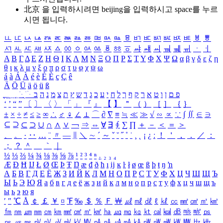
北京 을 입력하시려면
beijing
을 입력하시고 space를 누르
시면 됩니다.
ㅥ
ㅦ
ㅧ
ㅨ
ㅩ
ㅪ
ㅫ
ㅬ
ㅭ
ㅮ
ㅯ
ㅰ
ㅱ
ㅲ
ㅳ
ㅴ
ㅵ
ㅶ
ㅷ
ㅸ
ㅹ
ㅺ
ㅻ
ㅼ
ㅽ
ㅾ
ㅿ
ㆀ
ㆁ
ㆂ
ㆃ
ㆄ
ㆅ
ㆆ
ㆇ
ㆈ
ㆉ
ㆊ
ㆋ
ㆌ
ㆍ
ㆎ
Α
Β
Γ
Δ
Ε
Ζ
Η
Θ
Ι
Κ
Λ
Μ
Ν
Ξ
Ο
Π
Ρ
Σ
Τ
Υ
Φ
Χ
Ψ
Ω
α
β
γ
δ
ε
ζ
η
θ
ι
κ
λ
μ
ν
ξ
ο
π
ρ
σ
τ
υ
φ
χ
ψ
ω
á
à
Á
À
é
è
É
È
ç
Ç
ê
Ä
Ö
Ü
ä
ö
ü
ß
ְ
ֳ
ֲ
ֱ
ָ
ַ
ֵ
ֶ
ִ
ֹ
ּ
ֻ
ׂ
ׁ
ּ
ב
ה
נ
מ
צ
ת
ץ
ש
ד
ג
כ
ע
י
ח
ל
ך
ף
ק
ר
א
ט
ו
ן
ם
פ
‘
’
“
”
〔
〕
〈
〉
「
」
『
』
【
】
＂
（
）
［
］
｛
｝
±
×
÷
≠
≤
≥
∞
∴
♂
♀
∠
⊥
⌒
∂
∇
≡
≒
≪
≫
√
∽
∝
∵
∫
∬
∈
∋
⊆
⊇
⊂
⊃
∪
∩
∧
∨
￢
⇒
⇔
∀
∃
∮
∑
∏
＋
－
＜
＝
＞
、
。
·
‥
…
¨
〃
―
∥
＼
∼
´
～
ˇ
˘
˝
˚
˙
¸
˛
¡
¿
ː
！
＇
，
．
／
：
；
？
＾
＿
｀
｜
½
⅓
⅔
¼
¾
⅛
⅜
⅝
⅞
¹
²
³
⁴
ⁿ
₁
₂
₃
₄
Æ
Ð
Ħ
Ĳ
Ł
Ø
Œ
Þ
Ŧ
Ŋ
æ
đ
ð
ħ
ı
ĳ
ĸ
ŀ
ł
ø
œ
ß
þ
ŧ
ŋ
ŉ
А
Б
В
Г
Д
Е
Ё
Ж
З
И
Й
К
Л
М
Н
О
П
Р
С
Т
У
Ф
Х
Ц
Ч
Ш
Щ
Ъ
Ы
Ь
Э
Ю
Я
а
б
в
г
д
е
ё
ж
з
и
й
к
л
м
н
о
п
р
с
т
у
ф
х
ц
ч
ш
щ
ъ
ы
ь
э
ю
я
′
″
℃
Å
￠
￡
￥
¤
℉
‰
＄
％
Ｆ
￦
㎕
㎖
㎗
ℓ
㎘
㏄
㎣
㎤
㎥
㎦
㎙
㎚
㎛
㎜
㎝
㎞
㎟
㎠
㎡
㎢
㏊
㎍
㎎
㎏
㏏
㎈
㎉
㏈
㎧
㎨
㎰
㎱
㎲
㎳
㎴
㎵
㎶
㎷
㎸
㎹
㎀
㎁
㎂
㎃
㎄
㎺
㎻
㎽
㎾
㎿
㎐
㎑