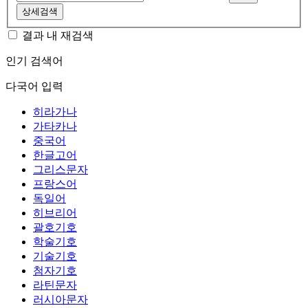
상세검색
결과 내 재검색
인기 검색어
다국어 입력
히라가나
가타카나
중국어
한글고어
그리스문자
프랑스어
독일어
히브리어
괄호기호
학술기호
기술기호
첨자기호
라틴문자
러시아문자