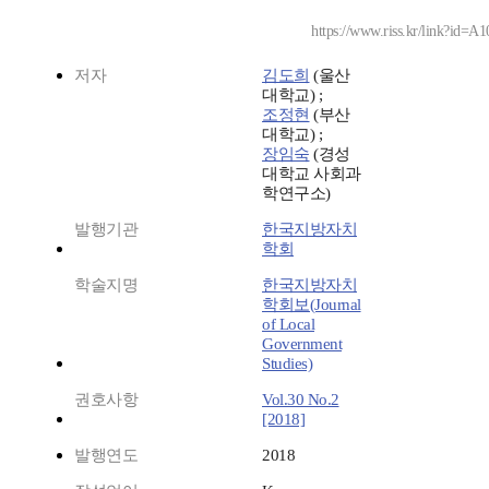
https://www.riss.kr/link?id=A
저자
김도희
(울산
대학교) ;
조정현
(부산
대학교) ;
장임숙
(경성
대학교 사회과
학연구소)
발행기관
한국지방자치
학회
학술지명
한국지방자치
학회보(Journal
of Local
Government
Studies)
권호사항
Vol.30 No.2
[2018]
발행연도
2018