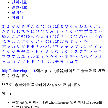
단위기호
일반기호
로마자
아랍어
あ
ぁ
か
が
さ
ざ
た
だ
な
は
ば
ぱ
ま
や
ゃ
ら
わ
ゎ
ん
い
ぃ
き
ぎ
し
じ
ち
ぢ
に
ひ
び
ぴ
み
り
う
ぅ
く
ぐ
す
ず
つ
づ
っ
ぬ
ふ
ぶ
ぷ
む
ゆ
ゅ
る
え
ぇ
け
げ
せ
ぜ
て
で
ね
へ
べ
ぺ
め
れ
お
ぉ
こ
ご
そ
ぞ
と
ど
の
ほ
ぼ
ぽ
も
よ
ょ
ろ
を
ア
ァ
カ
サ
ザ
タ
ダ
ナ
ハ
バ
パ
マ
ヤ
ャ
ラ
ワ
ヮ
ン
イ
ィ
キ
ギ
シ
ジ
チ
ヂ
ニ
ヒ
ビ
ピ
ミ
リ
ウ
ゥ
ク
グ
ス
ズ
ツ
ヅ
ッ
ヌ
フ
ブ
プ
ム
ユ
ュ
ル
エ
ェ
ケ
ゲ
セ
ゼ
テ
デ
ヘ
ベ
ペ
メ
レ
オ
ォ
コ
ゴ
ソ
ゾ
ト
ド
ノ
ホ
ボ
ポ
モ
ヨ
ョ
ロ
ヲ
―
http://chineseinput.net/
에서 pinyin(병음)방식으로 중국어를 변환
할 수 있습니다.
변환된 중국어를 복사하여 사용하시면 됩니다.
예시)
中文 을 입력하시려면
zhongwen
을 입력하시고 space를
누르시면됩니다.