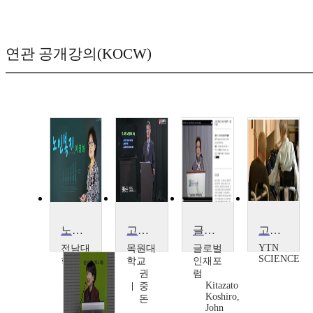
연관 공개강의(KOCW)
노인복지
고령사회와 노인복지
글로벌 인재포럼 2006: 미래인력- 고령화의 영향
고령화 시대의 그림자, 치매를 대비하라!
YTN
전남대
목원대
글로벌
SCIENCE
학교
학교
인재포
이
권
럼
Kitazato
정
중
Koshiro,
화
돈
John