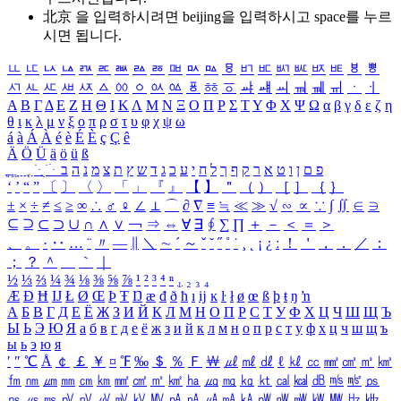
北京 을 입력하시려면
beijing
을 입력하시고 space를 누르
시면 됩니다.
ㅥ
ㅦ
ㅧ
ㅨ
ㅩ
ㅪ
ㅫ
ㅬ
ㅭ
ㅮ
ㅯ
ㅰ
ㅱ
ㅲ
ㅳ
ㅴ
ㅵ
ㅶ
ㅷ
ㅸ
ㅹ
ㅺ
ㅻ
ㅼ
ㅽ
ㅾ
ㅿ
ㆀ
ㆁ
ㆂ
ㆃ
ㆄ
ㆅ
ㆆ
ㆇ
ㆈ
ㆉ
ㆊ
ㆋ
ㆌ
ㆍ
ㆎ
Α
Β
Γ
Δ
Ε
Ζ
Η
Θ
Ι
Κ
Λ
Μ
Ν
Ξ
Ο
Π
Ρ
Σ
Τ
Υ
Φ
Χ
Ψ
Ω
α
β
γ
δ
ε
ζ
η
θ
ι
κ
λ
μ
ν
ξ
ο
π
ρ
σ
τ
υ
φ
χ
ψ
ω
á
à
Á
À
é
è
É
È
ç
Ç
ê
Ä
Ö
Ü
ä
ö
ü
ß
ְ
ֳ
ֲ
ֱ
ָ
ַ
ֵ
ֶ
ִ
ֹ
ּ
ֻ
ׂ
ׁ
ּ
ב
ה
נ
מ
צ
ת
ץ
ש
ד
ג
כ
ע
י
ח
ל
ך
ף
ק
ר
א
ט
ו
ן
ם
פ
‘
’
“
”
〔
〕
〈
〉
「
」
『
』
【
】
＂
（
）
［
］
｛
｝
±
×
÷
≠
≤
≥
∞
∴
♂
♀
∠
⊥
⌒
∂
∇
≡
≒
≪
≫
√
∽
∝
∵
∫
∬
∈
∋
⊆
⊇
⊂
⊃
∪
∩
∧
∨
￢
⇒
⇔
∀
∃
∮
∑
∏
＋
－
＜
＝
＞
、
。
·
‥
…
¨
〃
―
∥
＼
∼
´
～
ˇ
˘
˝
˚
˙
¸
˛
¡
¿
ː
！
＇
，
．
／
：
；
？
＾
＿
｀
｜
½
⅓
⅔
¼
¾
⅛
⅜
⅝
⅞
¹
²
³
⁴
ⁿ
₁
₂
₃
₄
Æ
Ð
Ħ
Ĳ
Ł
Ø
Œ
Þ
Ŧ
Ŋ
æ
đ
ð
ħ
ı
ĳ
ĸ
ŀ
ł
ø
œ
ß
þ
ŧ
ŋ
ŉ
А
Б
В
Г
Д
Е
Ё
Ж
З
И
Й
К
Л
М
Н
О
П
Р
С
Т
У
Ф
Х
Ц
Ч
Ш
Щ
Ъ
Ы
Ь
Э
Ю
Я
а
б
в
г
д
е
ё
ж
з
и
й
к
л
м
н
о
п
р
с
т
у
ф
х
ц
ч
ш
щ
ъ
ы
ь
э
ю
я
′
″
℃
Å
￠
￡
￥
¤
℉
‰
＄
％
Ｆ
￦
㎕
㎖
㎗
ℓ
㎘
㏄
㎣
㎤
㎥
㎦
㎙
㎚
㎛
㎜
㎝
㎞
㎟
㎠
㎡
㎢
㏊
㎍
㎎
㎏
㏏
㎈
㎉
㏈
㎧
㎨
㎰
㎱
㎲
㎳
㎴
㎵
㎶
㎷
㎸
㎹
㎀
㎁
㎂
㎃
㎄
㎺
㎻
㎽
㎾
㎿
㎐
㎑