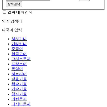
상세검색
결과 내 재검색
인기 검색어
다국어 입력
히라가나
가타카나
중국어
한글고어
그리스문자
프랑스어
독일어
히브리어
괄호기호
학술기호
기술기호
첨자기호
라틴문자
러시아문자