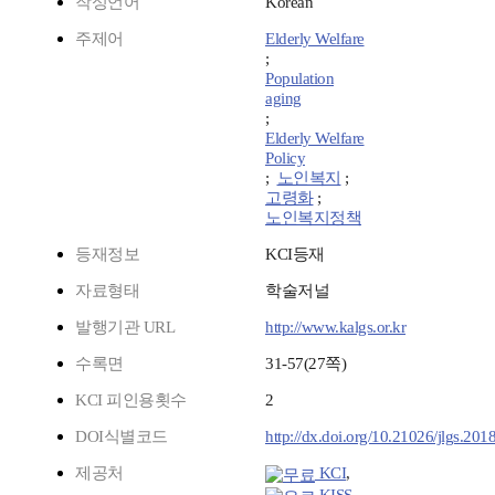
작성언어
Korean
주제어
Elderly Welfare
;
Population
aging
;
Elderly Welfare
Policy
;
노인복지
;
고령화
;
노인복지정책
등재정보
KCI등재
자료형태
학술저널
발행기관 URL
http://www.kalgs.or.kr
수록면
31-57(27쪽)
KCI 피인용횟수
2
DOI식별코드
http://dx.doi.org/10.21026/jlgs.201
제공처
KCI
,