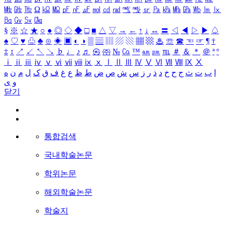
㎒
㎓
㎔
Ω
㏀
㏁
㎊
㎋
㎌
㏖
㏅
㎭
㎮
㎯
㏛
㎩
㎪
㎫
㎬
㏝
㏐
㏓
㏃
㏉
㏜
㏆
§
※
☆
★
○
●
◎
◇
◆
□
■
△
▽
→
←
↑
↓
↔
〓
◁
◀
▷
▶
♤
♠
♡
♥
♧
♣
⊙
◈
▣
◐
◑
▒
▤
▥
▨
▧
▦
▩
♨
☏
☎
☜
☞
¶
†
‡
↕
↗
↙
↖
↘
♭
♩
♪
♬
㉿
㈜
№
㏇
™
㏂
㏘
℡
＃
＆
＊
＠
ª
º
ⅰ
ⅱ
ⅲ
ⅳ
ⅴ
ⅵ
ⅶ
ⅷ
ⅸ
ⅹ
Ⅰ
Ⅱ
Ⅲ
Ⅳ
Ⅴ
Ⅵ
Ⅶ
Ⅷ
Ⅸ
Ⅹ
ا
ب
ت
ث
ج
ح
خ
د
ذ
ر
ز
س
ش
ص
ض
ط
ظ
ع
غ
ف
ق
ک
ل
م
ن
ه
و
ی
닫기
통합검색
국내학술논문
학위논문
해외학술논문
학술지