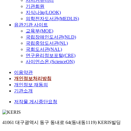
사서커뮤니티
기관회원
지식나눔(LOOK)
의학전자도서관(MEDLIS)
유관기관 사이트
교육부(MOE)
국립장애인도서관(NLD)
국립중앙도서관(NL)
국회도서관(NAL)
연구윤리정보포털(CRE)
사이언스온 (ScienceON)
이용약관
개인정보처리방침
개인정보 재동의
기관소개
저작물 게시중단요청
41061 대구광역시 동구 동내로 64(동내동1119) KERIS빌딩