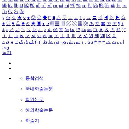
㎒
㎓
㎔
Ω
㏀
㏁
㎊
㎋
㎌
㏖
㏅
㎭
㎮
㎯
㏛
㎩
㎪
㎫
㎬
㏝
㏐
㏓
㏃
㏉
㏜
㏆
§
※
☆
★
○
●
◎
◇
◆
□
■
△
▽
→
←
↑
↓
↔
〓
◁
◀
▷
▶
♤
♠
♡
♥
♧
♣
⊙
◈
▣
◐
◑
▒
▤
▥
▨
▧
▦
▩
♨
☏
☎
☜
☞
¶
†
‡
↕
↗
↙
↖
↘
♭
♩
♪
♬
㉿
㈜
№
㏇
™
㏂
㏘
℡
＃
＆
＊
＠
ª
º
ⅰ
ⅱ
ⅲ
ⅳ
ⅴ
ⅵ
ⅶ
ⅷ
ⅸ
ⅹ
Ⅰ
Ⅱ
Ⅲ
Ⅳ
Ⅴ
Ⅵ
Ⅶ
Ⅷ
Ⅸ
Ⅹ
ا
ب
ت
ث
ج
ح
خ
د
ذ
ر
ز
س
ش
ص
ض
ط
ظ
ع
غ
ف
ق
ک
ل
م
ن
ه
و
ی
닫기
통합검색
국내학술논문
학위논문
해외학술논문
학술지