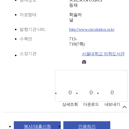
등재정보
SCIE,SCOPUS,KCI
등재
자료형태
학술저
널
발행기관 URL
http://www.circulation.or.kr
수록면
713-
719(7쪽)
소장기관
서울대학교 의학도서관
0
0
0
상세조회
다운로드
내보내기
복사/대출신청
인용하기