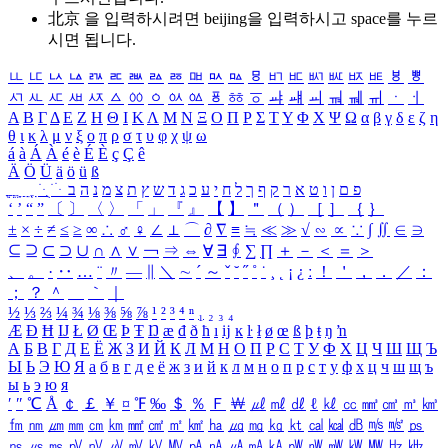
北京 을 입력하시려면
beijing
을 입력하시고 space를 누르
시면 됩니다.
ㅥ
ㅦ
ㅧ
ㅨ
ㅩ
ㅪ
ㅫ
ㅬ
ㅭ
ㅮ
ㅯ
ㅰ
ㅱ
ㅲ
ㅳ
ㅴ
ㅵ
ㅶ
ㅷ
ㅸ
ㅹ
ㅺ
ㅻ
ㅼ
ㅽ
ㅾ
ㅿ
ㆀ
ㆁ
ㆂ
ㆃ
ㆄ
ㆅ
ㆆ
ㆇ
ㆈ
ㆉ
ㆊ
ㆋ
ㆌ
ㆍ
ㆎ
Α
Β
Γ
Δ
Ε
Ζ
Η
Θ
Ι
Κ
Λ
Μ
Ν
Ξ
Ο
Π
Ρ
Σ
Τ
Υ
Φ
Χ
Ψ
Ω
α
β
γ
δ
ε
ζ
η
θ
ι
κ
λ
μ
ν
ξ
ο
π
ρ
σ
τ
υ
φ
χ
ψ
ω
á
à
Á
À
é
è
É
È
ç
Ç
ê
Ä
Ö
Ü
ä
ö
ü
ß
ְ
ֳ
ֲ
ֱ
ָ
ַ
ֵ
ֶ
ִ
ֹ
ּ
ֻ
ׂ
ׁ
ּ
ב
ה
נ
מ
צ
ת
ץ
ש
ד
ג
כ
ע
י
ח
ל
ך
ף
ק
ר
א
ט
ו
ן
ם
פ
‘
’
“
”
〔
〕
〈
〉
「
」
『
』
【
】
＂
（
）
［
］
｛
｝
±
×
÷
≠
≤
≥
∞
∴
♂
♀
∠
⊥
⌒
∂
∇
≡
≒
≪
≫
√
∽
∝
∵
∫
∬
∈
∋
⊆
⊇
⊂
⊃
∪
∩
∧
∨
￢
⇒
⇔
∀
∃
∮
∑
∏
＋
－
＜
＝
＞
、
。
·
‥
…
¨
〃
―
∥
＼
∼
´
～
ˇ
˘
˝
˚
˙
¸
˛
¡
¿
ː
！
＇
，
．
／
：
；
？
＾
＿
｀
｜
½
⅓
⅔
¼
¾
⅛
⅜
⅝
⅞
¹
²
³
⁴
ⁿ
₁
₂
₃
₄
Æ
Ð
Ħ
Ĳ
Ł
Ø
Œ
Þ
Ŧ
Ŋ
æ
đ
ð
ħ
ı
ĳ
ĸ
ŀ
ł
ø
œ
ß
þ
ŧ
ŋ
ŉ
А
Б
В
Г
Д
Е
Ё
Ж
З
И
Й
К
Л
М
Н
О
П
Р
С
Т
У
Ф
Х
Ц
Ч
Ш
Щ
Ъ
Ы
Ь
Э
Ю
Я
а
б
в
г
д
е
ё
ж
з
и
й
к
л
м
н
о
п
р
с
т
у
ф
х
ц
ч
ш
щ
ъ
ы
ь
э
ю
я
′
″
℃
Å
￠
￡
￥
¤
℉
‰
＄
％
Ｆ
￦
㎕
㎖
㎗
ℓ
㎘
㏄
㎣
㎤
㎥
㎦
㎙
㎚
㎛
㎜
㎝
㎞
㎟
㎠
㎡
㎢
㏊
㎍
㎎
㎏
㏏
㎈
㎉
㏈
㎧
㎨
㎰
㎱
㎲
㎳
㎴
㎵
㎶
㎷
㎸
㎹
㎀
㎁
㎂
㎃
㎄
㎺
㎻
㎽
㎾
㎿
㎐
㎑