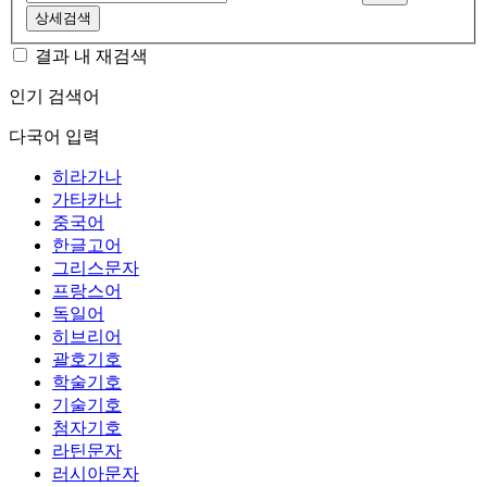
상세검색
결과 내 재검색
인기 검색어
다국어 입력
히라가나
가타카나
중국어
한글고어
그리스문자
프랑스어
독일어
히브리어
괄호기호
학술기호
기술기호
첨자기호
라틴문자
러시아문자