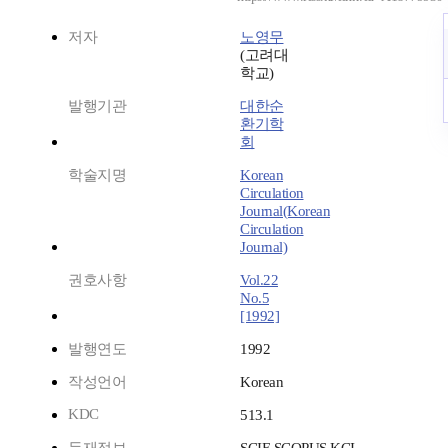
저자
노영무
(고려대
학교)
발행기관
대한순
환기학
회
학술지명
Korean
Circulation
Journal(Korean
Circulation
Journal)
권호사항
Vol.22
No.5
[1992]
발행연도
1992
작성언어
Korean
KDC
513.1