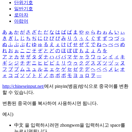
단위기호
일반기호
로마자
아랍어
あ
ぁ
か
が
さ
ざ
た
だ
な
は
ば
ぱ
ま
や
ゃ
ら
わ
ゎ
ん
い
ぃ
き
ぎ
し
じ
ち
ぢ
に
ひ
び
ぴ
み
り
う
ぅ
く
ぐ
す
ず
つ
づ
っ
ぬ
ふ
ぶ
ぷ
む
ゆ
ゅ
る
え
ぇ
け
げ
せ
ぜ
て
で
ね
へ
べ
ぺ
め
れ
お
ぉ
こ
ご
そ
ぞ
と
ど
の
ほ
ぼ
ぽ
も
よ
ょ
ろ
を
ア
ァ
カ
サ
ザ
タ
ダ
ナ
ハ
バ
パ
マ
ヤ
ャ
ラ
ワ
ヮ
ン
イ
ィ
キ
ギ
シ
ジ
チ
ヂ
ニ
ヒ
ビ
ピ
ミ
リ
ウ
ゥ
ク
グ
ス
ズ
ツ
ヅ
ッ
ヌ
フ
ブ
プ
ム
ユ
ュ
ル
エ
ェ
ケ
ゲ
セ
ゼ
テ
デ
ヘ
ベ
ペ
メ
レ
オ
ォ
コ
ゴ
ソ
ゾ
ト
ド
ノ
ホ
ボ
ポ
モ
ヨ
ョ
ロ
ヲ
―
http://chineseinput.net/
에서 pinyin(병음)방식으로 중국어를 변환
할 수 있습니다.
변환된 중국어를 복사하여 사용하시면 됩니다.
예시)
中文 을 입력하시려면
zhongwen
을 입력하시고 space를
누르시면됩니다.