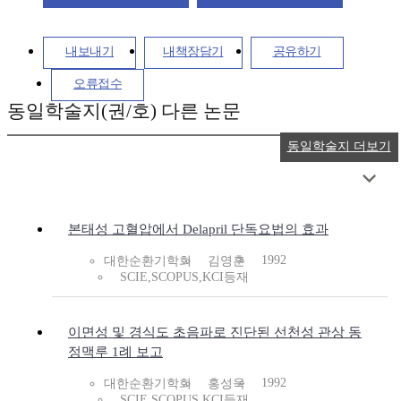
내보내기
내책장담기
공유하기
오류접수
동일학술지(권/호) 다른 논문
동일학술지 더보기
본태성 고혈압에서 Delapril 단독요법의 효과
1992
대한순환기학회
김영훈
SCIE,SCOPUS,KCI등재
이면성 및 경식도 초음파로 진단된 선천성 관상 동
정맥루 1례 보고
1992
대한순환기학회
홍성욱
SCIE,SCOPUS,KCI등재