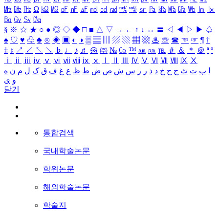
㎒
㎓
㎔
Ω
㏀
㏁
㎊
㎋
㎌
㏖
㏅
㎭
㎮
㎯
㏛
㎩
㎪
㎫
㎬
㏝
㏐
㏓
㏃
㏉
㏜
㏆
§
※
☆
★
○
●
◎
◇
◆
□
■
△
▽
→
←
↑
↓
↔
〓
◁
◀
▷
▶
♤
♠
♡
♥
♧
♣
⊙
◈
▣
◐
◑
▒
▤
▥
▨
▧
▦
▩
♨
☏
☎
☜
☞
¶
†
‡
↕
↗
↙
↖
↘
♭
♩
♪
♬
㉿
㈜
№
㏇
™
㏂
㏘
℡
＃
＆
＊
＠
ª
º
ⅰ
ⅱ
ⅲ
ⅳ
ⅴ
ⅵ
ⅶ
ⅷ
ⅸ
ⅹ
Ⅰ
Ⅱ
Ⅲ
Ⅳ
Ⅴ
Ⅵ
Ⅶ
Ⅷ
Ⅸ
Ⅹ
ا
ب
ت
ث
ج
ح
خ
د
ذ
ر
ز
س
ش
ص
ض
ط
ظ
ع
غ
ف
ق
ک
ل
م
ن
ه
و
ی
닫기
통합검색
국내학술논문
학위논문
해외학술논문
학술지