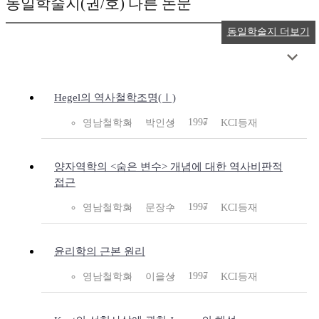
동일학술지(권/호) 다른 논문
동일학술지 더보기
Hegel의 역사철학조명(Ⅰ)
1997
영남철학회
박인성
KCI등재
양자역학의 <숨은 변수> 개념에 대한 역사비판적
접근
1997
영남철학회
문장수
KCI등재
윤리학의 근본 원리
1997
영남철학회
이을상
KCI등재