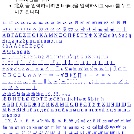
北京 을 입력하시려면
beijing
을 입력하시고 space를 누르
시면 됩니다.
ㅥ
ㅦ
ㅧ
ㅨ
ㅩ
ㅪ
ㅫ
ㅬ
ㅭ
ㅮ
ㅯ
ㅰ
ㅱ
ㅲ
ㅳ
ㅴ
ㅵ
ㅶ
ㅷ
ㅸ
ㅹ
ㅺ
ㅻ
ㅼ
ㅽ
ㅾ
ㅿ
ㆀ
ㆁ
ㆂ
ㆃ
ㆄ
ㆅ
ㆆ
ㆇ
ㆈ
ㆉ
ㆊ
ㆋ
ㆌ
ㆍ
ㆎ
Α
Β
Γ
Δ
Ε
Ζ
Η
Θ
Ι
Κ
Λ
Μ
Ν
Ξ
Ο
Π
Ρ
Σ
Τ
Υ
Φ
Χ
Ψ
Ω
α
β
γ
δ
ε
ζ
η
θ
ι
κ
λ
μ
ν
ξ
ο
π
ρ
σ
τ
υ
φ
χ
ψ
ω
á
à
Á
À
é
è
É
È
ç
Ç
ê
Ä
Ö
Ü
ä
ö
ü
ß
ְ
ֳ
ֲ
ֱ
ָ
ַ
ֵ
ֶ
ִ
ֹ
ּ
ֻ
ׂ
ׁ
ּ
ב
ה
נ
מ
צ
ת
ץ
ש
ד
ג
כ
ע
י
ח
ל
ך
ף
ק
ר
א
ט
ו
ן
ם
פ
‘
’
“
”
〔
〕
〈
〉
「
」
『
』
【
】
＂
（
）
［
］
｛
｝
±
×
÷
≠
≤
≥
∞
∴
♂
♀
∠
⊥
⌒
∂
∇
≡
≒
≪
≫
√
∽
∝
∵
∫
∬
∈
∋
⊆
⊇
⊂
⊃
∪
∩
∧
∨
￢
⇒
⇔
∀
∃
∮
∑
∏
＋
－
＜
＝
＞
、
。
·
‥
…
¨
〃
―
∥
＼
∼
´
～
ˇ
˘
˝
˚
˙
¸
˛
¡
¿
ː
！
＇
，
．
／
：
；
？
＾
＿
｀
｜
½
⅓
⅔
¼
¾
⅛
⅜
⅝
⅞
¹
²
³
⁴
ⁿ
₁
₂
₃
₄
Æ
Ð
Ħ
Ĳ
Ł
Ø
Œ
Þ
Ŧ
Ŋ
æ
đ
ð
ħ
ı
ĳ
ĸ
ŀ
ł
ø
œ
ß
þ
ŧ
ŋ
ŉ
А
Б
В
Г
Д
Е
Ё
Ж
З
И
Й
К
Л
М
Н
О
П
Р
С
Т
У
Ф
Х
Ц
Ч
Ш
Щ
Ъ
Ы
Ь
Э
Ю
Я
а
б
в
г
д
е
ё
ж
з
и
й
к
л
м
н
о
п
р
с
т
у
ф
х
ц
ч
ш
щ
ъ
ы
ь
э
ю
я
′
″
℃
Å
￠
￡
￥
¤
℉
‰
＄
％
Ｆ
￦
㎕
㎖
㎗
ℓ
㎘
㏄
㎣
㎤
㎥
㎦
㎙
㎚
㎛
㎜
㎝
㎞
㎟
㎠
㎡
㎢
㏊
㎍
㎎
㎏
㏏
㎈
㎉
㏈
㎧
㎨
㎰
㎱
㎲
㎳
㎴
㎵
㎶
㎷
㎸
㎹
㎀
㎁
㎂
㎃
㎄
㎺
㎻
㎽
㎾
㎿
㎐
㎑