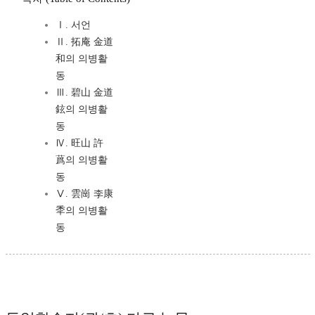
Ⅰ. 서언
Ⅱ. 拓庵 金道
和의 의병활
동
Ⅲ. 碧山 金道
鉉의 의병활
동
Ⅳ. 旺山 許
蔿의 의병활
동
Ⅴ. 雲崗 李康
秊의 의병활
동