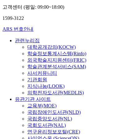
고객센터 (평일: 09:00~18:00)
1599-3122
ARS 번호안내
관련누리집
대학공개강의(KOCW)
학술정보통계시스템(Rinfo)
외국학술지지원센터(FRIC)
학술관계분석서비스(SAM)
사서커뮤니티
기관회원
지식나눔(LOOK)
의학전자도서관(MEDLIS)
유관기관 사이트
교육부(MOE)
국립장애인도서관(NLD)
국립중앙도서관(NL)
국회도서관(NAL)
연구윤리정보포털(CRE)
사이언스온 (ScienceON)