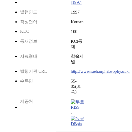
[1997]
발행연도
1997
작성언어
Korean
KDC
100
등재정보
KCI등
재
자료형태
학술저
널
발행기관 URL
http://www.saehanphilosophy.or.kr
수록면
55-
85(31
쪽)
제공처
RISS
,
DBpia