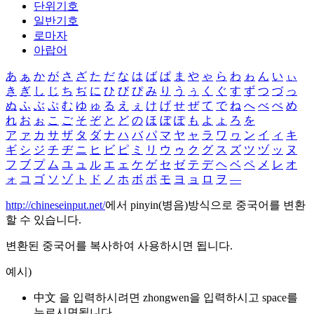
단위기호
일반기호
로마자
아랍어
あ
ぁ
か
が
さ
ざ
た
だ
な
は
ば
ぱ
ま
や
ゃ
ら
わ
ゎ
ん
い
ぃ
き
ぎ
し
じ
ち
ぢ
に
ひ
び
ぴ
み
り
う
ぅ
く
ぐ
す
ず
つ
づ
っ
ぬ
ふ
ぶ
ぷ
む
ゆ
ゅ
る
え
ぇ
け
げ
せ
ぜ
て
で
ね
へ
べ
ぺ
め
れ
お
ぉ
こ
ご
そ
ぞ
と
ど
の
ほ
ぼ
ぽ
も
よ
ょ
ろ
を
ア
ァ
カ
サ
ザ
タ
ダ
ナ
ハ
バ
パ
マ
ヤ
ャ
ラ
ワ
ヮ
ン
イ
ィ
キ
ギ
シ
ジ
チ
ヂ
ニ
ヒ
ビ
ピ
ミ
リ
ウ
ゥ
ク
グ
ス
ズ
ツ
ヅ
ッ
ヌ
フ
ブ
プ
ム
ユ
ュ
ル
エ
ェ
ケ
ゲ
セ
ゼ
テ
デ
ヘ
ベ
ペ
メ
レ
オ
ォ
コ
ゴ
ソ
ゾ
ト
ド
ノ
ホ
ボ
ポ
モ
ヨ
ョ
ロ
ヲ
―
http://chineseinput.net/
에서 pinyin(병음)방식으로 중국어를 변환
할 수 있습니다.
변환된 중국어를 복사하여 사용하시면 됩니다.
예시)
中文 을 입력하시려면
zhongwen
을 입력하시고 space를
누르시면됩니다.