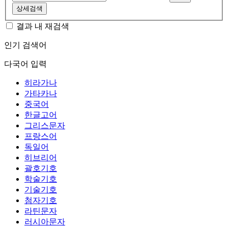
상세검색
결과 내 재검색
인기 검색어
다국어 입력
히라가나
가타카나
중국어
한글고어
그리스문자
프랑스어
독일어
히브리어
괄호기호
학술기호
기술기호
첨자기호
라틴문자
러시아문자