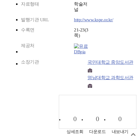
자료형태
학술저
널
발행기관 URL
http://www.kspe.or.kr/
수록면
21-23(3
쪽)
제공처
DBpia
소장기관
국민대학교 중앙도서관
영남대학교 과학도서관
0
0
0
상세조회
다운로드
내보내기