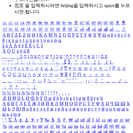
北京 을 입력하시려면
beijing
을 입력하시고 space를 누르
시면 됩니다.
ㅥ
ㅦ
ㅧ
ㅨ
ㅩ
ㅪ
ㅫ
ㅬ
ㅭ
ㅮ
ㅯ
ㅰ
ㅱ
ㅲ
ㅳ
ㅴ
ㅵ
ㅶ
ㅷ
ㅸ
ㅹ
ㅺ
ㅻ
ㅼ
ㅽ
ㅾ
ㅿ
ㆀ
ㆁ
ㆂ
ㆃ
ㆄ
ㆅ
ㆆ
ㆇ
ㆈ
ㆉ
ㆊ
ㆋ
ㆌ
ㆍ
ㆎ
Α
Β
Γ
Δ
Ε
Ζ
Η
Θ
Ι
Κ
Λ
Μ
Ν
Ξ
Ο
Π
Ρ
Σ
Τ
Υ
Φ
Χ
Ψ
Ω
α
β
γ
δ
ε
ζ
η
θ
ι
κ
λ
μ
ν
ξ
ο
π
ρ
σ
τ
υ
φ
χ
ψ
ω
á
à
Á
À
é
è
É
È
ç
Ç
ê
Ä
Ö
Ü
ä
ö
ü
ß
ְ
ֳ
ֲ
ֱ
ָ
ַ
ֵ
ֶ
ִ
ֹ
ּ
ֻ
ׂ
ׁ
ּ
ב
ה
נ
מ
צ
ת
ץ
ש
ד
ג
כ
ע
י
ח
ל
ך
ף
ק
ר
א
ט
ו
ן
ם
פ
‘
’
“
”
〔
〕
〈
〉
「
」
『
』
【
】
＂
（
）
［
］
｛
｝
±
×
÷
≠
≤
≥
∞
∴
♂
♀
∠
⊥
⌒
∂
∇
≡
≒
≪
≫
√
∽
∝
∵
∫
∬
∈
∋
⊆
⊇
⊂
⊃
∪
∩
∧
∨
￢
⇒
⇔
∀
∃
∮
∑
∏
＋
－
＜
＝
＞
、
。
·
‥
…
¨
〃
―
∥
＼
∼
´
～
ˇ
˘
˝
˚
˙
¸
˛
¡
¿
ː
！
＇
，
．
／
：
；
？
＾
＿
｀
｜
½
⅓
⅔
¼
¾
⅛
⅜
⅝
⅞
¹
²
³
⁴
ⁿ
₁
₂
₃
₄
Æ
Ð
Ħ
Ĳ
Ł
Ø
Œ
Þ
Ŧ
Ŋ
æ
đ
ð
ħ
ı
ĳ
ĸ
ŀ
ł
ø
œ
ß
þ
ŧ
ŋ
ŉ
А
Б
В
Г
Д
Е
Ё
Ж
З
И
Й
К
Л
М
Н
О
П
Р
С
Т
У
Ф
Х
Ц
Ч
Ш
Щ
Ъ
Ы
Ь
Э
Ю
Я
а
б
в
г
д
е
ё
ж
з
и
й
к
л
м
н
о
п
р
с
т
у
ф
х
ц
ч
ш
щ
ъ
ы
ь
э
ю
я
′
″
℃
Å
￠
￡
￥
¤
℉
‰
＄
％
Ｆ
￦
㎕
㎖
㎗
ℓ
㎘
㏄
㎣
㎤
㎥
㎦
㎙
㎚
㎛
㎜
㎝
㎞
㎟
㎠
㎡
㎢
㏊
㎍
㎎
㎏
㏏
㎈
㎉
㏈
㎧
㎨
㎰
㎱
㎲
㎳
㎴
㎵
㎶
㎷
㎸
㎹
㎀
㎁
㎂
㎃
㎄
㎺
㎻
㎽
㎾
㎿
㎐
㎑