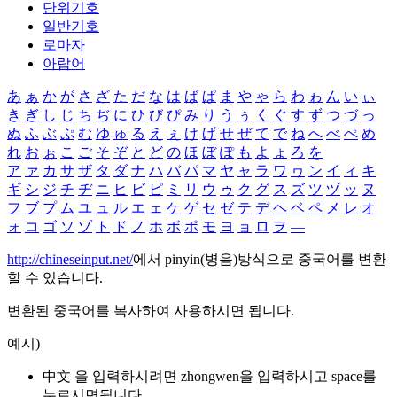
단위기호
일반기호
로마자
아랍어
あ
ぁ
か
が
さ
ざ
た
だ
な
は
ば
ぱ
ま
や
ゃ
ら
わ
ゎ
ん
い
ぃ
き
ぎ
し
じ
ち
ぢ
に
ひ
び
ぴ
み
り
う
ぅ
く
ぐ
す
ず
つ
づ
っ
ぬ
ふ
ぶ
ぷ
む
ゆ
ゅ
る
え
ぇ
け
げ
せ
ぜ
て
で
ね
へ
べ
ぺ
め
れ
お
ぉ
こ
ご
そ
ぞ
と
ど
の
ほ
ぼ
ぽ
も
よ
ょ
ろ
を
ア
ァ
カ
サ
ザ
タ
ダ
ナ
ハ
バ
パ
マ
ヤ
ャ
ラ
ワ
ヮ
ン
イ
ィ
キ
ギ
シ
ジ
チ
ヂ
ニ
ヒ
ビ
ピ
ミ
リ
ウ
ゥ
ク
グ
ス
ズ
ツ
ヅ
ッ
ヌ
フ
ブ
プ
ム
ユ
ュ
ル
エ
ェ
ケ
ゲ
セ
ゼ
テ
デ
ヘ
ベ
ペ
メ
レ
オ
ォ
コ
ゴ
ソ
ゾ
ト
ド
ノ
ホ
ボ
ポ
モ
ヨ
ョ
ロ
ヲ
―
http://chineseinput.net/
에서 pinyin(병음)방식으로 중국어를 변환
할 수 있습니다.
변환된 중국어를 복사하여 사용하시면 됩니다.
예시)
中文 을 입력하시려면
zhongwen
을 입력하시고 space를
누르시면됩니다.