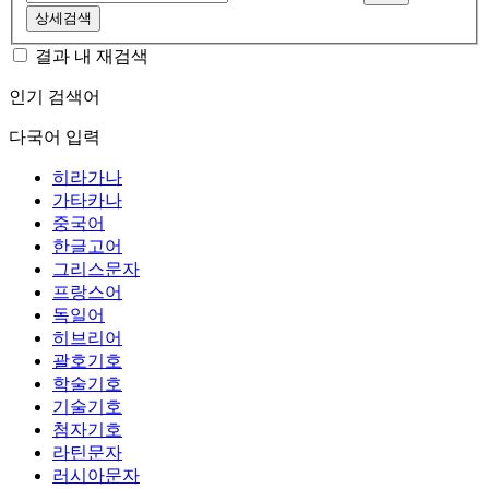
상세검색
결과 내 재검색
인기 검색어
다국어 입력
히라가나
가타카나
중국어
한글고어
그리스문자
프랑스어
독일어
히브리어
괄호기호
학술기호
기술기호
첨자기호
라틴문자
러시아문자