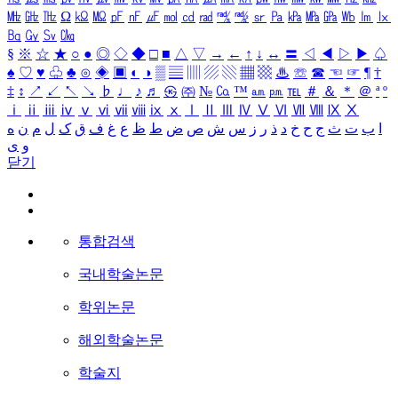
㎒
㎓
㎔
Ω
㏀
㏁
㎊
㎋
㎌
㏖
㏅
㎭
㎮
㎯
㏛
㎩
㎪
㎫
㎬
㏝
㏐
㏓
㏃
㏉
㏜
㏆
§
※
☆
★
○
●
◎
◇
◆
□
■
△
▽
→
←
↑
↓
↔
〓
◁
◀
▷
▶
♤
♠
♡
♥
♧
♣
⊙
◈
▣
◐
◑
▒
▤
▥
▨
▧
▦
▩
♨
☏
☎
☜
☞
¶
†
‡
↕
↗
↙
↖
↘
♭
♩
♪
♬
㉿
㈜
№
㏇
™
㏂
㏘
℡
＃
＆
＊
＠
ª
º
ⅰ
ⅱ
ⅲ
ⅳ
ⅴ
ⅵ
ⅶ
ⅷ
ⅸ
ⅹ
Ⅰ
Ⅱ
Ⅲ
Ⅳ
Ⅴ
Ⅵ
Ⅶ
Ⅷ
Ⅸ
Ⅹ
ا
ب
ت
ث
ج
ح
خ
د
ذ
ر
ز
س
ش
ص
ض
ط
ظ
ع
غ
ف
ق
ک
ل
م
ن
ه
و
ی
닫기
통합검색
국내학술논문
학위논문
해외학술논문
학술지